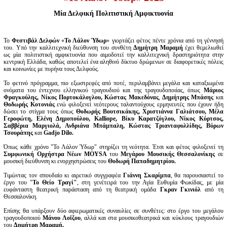
Είσοδος διαχειριστή
Μία Δελφική Πολιτιστική Αμφικτυονία
Το
Φεστιβάλ Δελφών
«
Το Λάλον Ύδωρ
» γιορτάζει φέτος πέντε χρόνια από τη γέννησή
του. Υπό την καλλιτεχνική διεύθυνση του συνθέτη
Δημήτρη Μαραμή
έχει θεμελιωθεί
ως μία πολιτιστική αμφικτυονία που αιμοδοτεί την καλλιτεχνική δραστηριότητα στην
κεντρική Ελλάδα, καθώς αποτελεί ένα αληθινό δίκτυο δρώμενων σε διαφορετικές πόλεις
και κοινωνίες με πυρήνα τους Δελφούς.
Το φετινό πρόγραμμα, πιο εξωστρεφές από ποτέ, περιλαμβάνει μεγάλα και καταξιωμένα
ονόματα του έντεχνου ελληνικού τραγουδιού και της τραγουδοποιίας, όπως
Μάριος
Φραγκούλης, Νίκος Πορτοκάλογλου, Κώστας Μακεδόνας
,
Δημήτρης Μπάσης
και
Θοδωρής Κοτονιάς
ενώ φιλοξενεί νεότερους ταλαντούχους ερμηνευτές που έχουν ήδη
δώσει το στίγμα τους όπως
Θοδωρής Βουτσικάκης, Χριστιάννα Γαλιάτσου, Μέλα
Γεροφώτη, Ελένη Δημοπούλου, Kal
liope, Βίκυ Καρατζόγλου, Νίκος Κύρτσος,
Σαββέρια Μαργιολά, Ανδριάνα Μπάμπαλη, Κώστας Τριανταφυλλίδης,
Βύρων
Τσουράπης
και
Gadjo Dilo.
Όπως κάθε χρόνο "Το Λάλον Ύδωρ" στηρίζει τη νεότητα. Έτσι και φέτος φιλοξενεί τη
Συμφωνική Ορχήστρα Νέων MOYSA
του
Μεγάρου Μουσικής Θεσσαλονίκης
σε
μουσική διεύθυνση κι ενορχηστρώσεις του
Θοδωρή Παπαδημητρίου.
Τιμώντας τον σπουδαίο κι αιρετικό συγγραφέα
Γιάννη Σκαρίμπα
, θα παρουσιαστεί το
έργο του "
Το Θείο Τραγί"
, στη γενέτειρά του την Αγία Ευθυμία Φωκίδας, με μία
ευφάνταστη θεατρική παράσταση από τη θεατρική ομάδα
Γκραν Γκινιόλ
από τη
Θεσσαλονίκη.
Επίσης θα υπάρξουν δύο αφιερωματικές συναυλίες σε συνθέτες: στο έργο του μεγάλου
τραγουδοποιού
Μάνου Λοΐζου
, αλλά και στα μουσικοθεατρικά και κύκλους τραγουδιών
του
Δημήτρη Μαραμή.