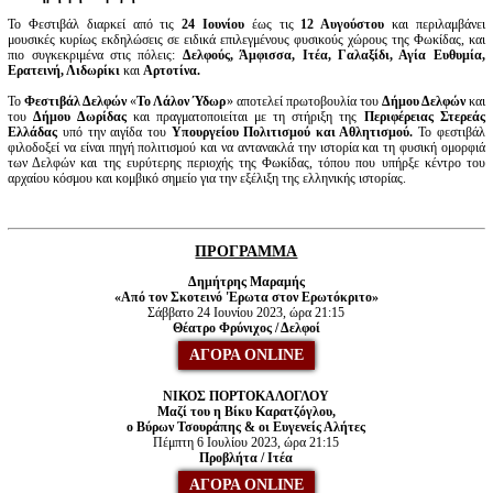
Το Φεστιβάλ διαρκεί από τις
24 Ιουνίου
έως τις
12 Αυγούστου
και
περιλαμβάνει
μουσικές κυρίως εκδηλώσεις σε ειδικά επιλεγμένους φυσικούς χώρους της Φωκίδας, και
πιο συγκεκριμένα στις πόλεις:
Δελφούς, Άμφισσα, Ιτέα, Γαλαξίδι, Αγία Ευθυμία,
Ερατεινή, Λιδωρίκι
και
Αρτοτίνα.
Το
Φεστιβάλ Δελφών
«
Το Λάλον Ύδωρ
» αποτελεί πρωτοβουλία του
Δήμου Δελφών
και
του
Δήμου Δωρίδας
και πραγματοποιείται με τη στήριξη της
Περιφέρειας Στερεάς
Ελλάδας
υπό την αιγίδα του
Υπουργείου Πολιτισμού και Αθλητισμού.
Το φεστιβάλ
φιλοδοξεί να είναι πηγή πολιτισμού και να αντανακλά την ιστορία και τη φυσική ομορφιά
των Δελφών και της ευρύτερης περιοχής της Φωκίδας, τόπου που υπήρξε κέντρο του
αρχαίου κόσμου και κομβικό σημείο για την εξέλιξη της ελληνικής ιστορίας.
ΠΡΟΓΡΑΜΜΑ
Δημήτρης Μαραμής
«Από τον Σκοτεινό 'Ερωτα στον Ερωτόκριτο»
Σάββατο 24 Ιουνίου 2023, ώρα 21:15
Θέατρο Φρύνιχος / Δελφοί
ΑΓΟΡΑ ONLINE
ΝΙΚΟΣ ΠΟΡΤΟΚΑΛΟΓΛΟΥ
Μαζί του η Βίκυ Καρατζόγλου,
ο Βύρων Τσουράπης & οι Ευγενείς Αλήτες
Πέμπτη 6 Ιουλίου 2023, ώρα 21:15
Προβλήτα / Ιτέα
ΑΓΟΡΑ ONLINE