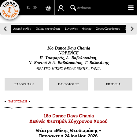
EL
EN
Αναζήτηση
Πανεπιστημίου 39, Αθήνα
Αρχική σελίδα
Online παραστάσεις
Συναυλίες
Θέατρο
Χορός/Χοροθέατρο
Παιδικά
210 7234567
16o Dance Days Chania
info@ticketservices.gr
NOFENCE
Π. Τσαφαράς, Λ. Βαβυλουσάκη,
Ν. Κοντού & Λ. Βαβυλουσάκη, Γ. Βολονάκης
Αναζήτηση
ΘΕΑΤΡΟ ΜΙΚΗΣ ΘΕΟΔΩΡΑΚΗΣ - ΧΑΝΙΑ
Σύνδεση/Εγγραφή
ΠΑΡΟΥΣΙΑΣΗ
ΠΛΗΡΟΦΟΡΙΕΣ
ΕΙΣΙΤΗΡΙΑ
Παραγγελία
Αναζήτηση παραγγελίας
ΠΑΡΟΥΣΙΑΣΗ
Προσωπικά Δεδομένα
16o Dance Days Chania
Διεθνές Φεστιβάλ Σύγχρονου Χορού
Πληροφορίες
Θέατρο «Μίκης Θεοδωράκης»
Παρασκευή 24 Ιουλίου 2026