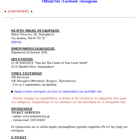
Official Site
|
Facebook
|
Instagram
ΠΛΗΡΟΦΟΡΙΕΣ
ΘΕΑΤΡΟ ΜΙΚΗΣ ΘΕΟΔΩΡΑΚΗΣ
Παλιό Τελωνείο, Πλ. Κατεχάκη 8,
1ος όροφος, Χανιά 731 32
(
χάρτης
)
ΗΜΕΡΟΜΗΝΙΑ ΕΚΔΗΛΩΣΗΣ
Παρασκευή 24 Ιουλίου 2026
ΩΡΑ ΕΝΑΡΞΗΣ
21:30 NOFENCE "You Are The Center of Your Little World"
22:15 Βραδιά Νέων Χορογράφων
ΤΙΜΕΣ ΕΙΣΙΤΗΡΙΩΝ
16€ Κανονικό
13€ Μειωμένο (Φοιτητικό, Άνεργων, Πολυτέκνων)
- Για τις 2 παραστάσεις της βραδιάς
▶
Αγορά ενιαίου εισιτηρίου για όλες τις παραστάσεις του φεστιβάλ εδώ
- Κατόπιν έναρξης των παραστάσεων, οι θεατές δε θα επιτρέπεται να εισέρχονται στον χώρο
των καθήμενων. Ευχαριστούμε εκ των προτέρων για την κατανόηση και τη συνεργασία σας!
ΠΡΟΠΩΛΗΣΗ
TICKET SERVICES
- online: www.ticketservices.gr
- τηλεφωνικά: 2107234567
Οι τηλεφωνικές και οι online αγορές περιλαμβάνουν χρέωση υπηρεσίας 6% επί της τιμής του
εισιτηρίου
E-TICKET