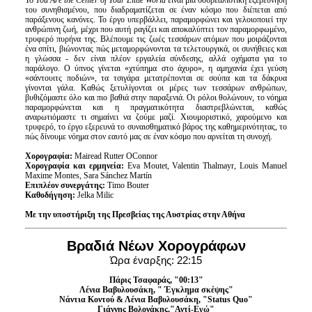
Το
You
Are
the
Center
of
Your
Little
World
είναι μια σουρεαλιστική εξερεύνηση
του συνηθισμένου, που διαδραματίζεται σε έναν κόσμο που διέπεται από
παράξενους κανόνες. Το έργο υπερβάλλει, παραμορφώνει και γελοιοποιεί την
ανθρώπινη ζωή, μέχρι που αυτή ραγίζει και αποκαλύπτει τον παραμορφωμένο,
τρυφερό πυρήνα της. Βλέπουμε τις ζωές τεσσάρων ατόμων που μοιράζονται
ένα σπίτι, βιώνοντας πώς μεταμορφώνονται τα τελετουργικά, οι συνήθειες και
η γλώσσα - δεν είναι πλέον εργαλεία σύνδεσης, αλλά οχήματα για το
παράλογο. Ο ύπνος γίνεται «χτύπημα στο άχυρο», η αμηχανία έχει γεύση
«σάντουιτς ποδιών», τα τσιγάρα μετατρέπονται σε σούπα και τα δάκρυα
γίνονται γάλα. Καθώς ξετυλίγονται οι μέρες των τεσσάρων ανθρώπων,
βυθιζόμαστε όλο και πιο βαθιά στην παραξενιά. Οι ρόλοι θολώνουν, το νόημα
παραμορφώνεται και η πραγματικότητα διαστρεβλώνεται, καθώς
αναρωτιόμαστε τι σημαίνει να ζούμε μαζί. Χιουμοριστικό, χαρούμενο και
τρυφερό, το έργο εξερευνά το συναισθηματικό βάρος της καθημερινότητας, το
πώς δίνουμε νόημα στον εαυτό μας σε έναν κόσμο που αρνείται τη συνοχή.
Χορογραφία:
Mairead Rutter OConnor
Χορογραφία και ερμηνεία:
Eva Moutet, Valentin Thalmayr, Louis Manuel
Maxime Montes, Sara Sánchez Martín
Επιπλέον συνεργάτης:
Timo Bouter
Καθοδήγηση:
Jelka Milic
Με την υποστήριξη της Πρεσβείας της Αυστρίας στην Αθήνα
Βραδιά Νέων Χορογράφων
Ώρα έναρξης: 22:15
Πάρις Τσαφαράς, "00:13"
Λένια Βαβυλουσάκη, " Έγκλημα σκέψης"
Νάντια Κοντού & Λένια Βαβυλουσάκη, "Status Quo"
Γιάννης Βολονάκης,"Αντί-Εγώ"