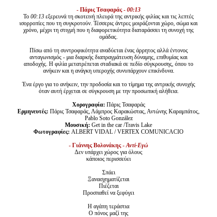
- Πάρις
Τσαφαράς
-
00:13
Το
00:13
εξερευνά τη σκοτεινή πλευρά της αντρικής φιλίας και τις λεπτές
ισορροπίες που τη συγκροτούν. Τέσσερις άντρες μοιράζονται χώρο, σώμα και
χρόνο, μέχρι τη στιγμή που η διαφορετικότητα διαταράσσει τη συνοχή της
ομάδας.
Πίσω από τη συντροφικότητα αναδύεται ένας άρρητος αλλά έντονος
ανταγωνισμός - μια διαρκής διαπραγμάτευση δύναμης, επιθυμίας και
αποδοχής. Η φιλία μετατρέπεται σταδιακά σε πεδίο σύγκρουσης, όπου το
ανήκειν και η ανάγκη υπεροχής συνυπάρχουν επικίνδυνα.
Ένα έργο για το ανήκειν, την προδοσία και το τίμημα της αντρικής συνοχής
όταν αυτή έρχεται σε σύγκρουση με την προσωπική αλήθεια.
Χορογραφία:
Πάρις Τσαφαράς
Ερμηνευτές:
Πάρις Τσαφαράς, Λάμπρος Καρακώστας, Αντώνης Καραμπάτος,
Pablo Soto González
Μουσική:
Get in the car /Travis Lake
Φωτογραφίες:
ALBERT VIDAL / VERTEX COMUNICACIO
- Γιάννης Βολονάκης -
Αντί-Εγώ
Δεν υπάρχει χώρος για όλους
κάποιος περισσεύει
Σπάει
Ξανασχηματίζεται
Πιέζεται
Προσπαθεί να ξεφύγει
Η αγάπη τεράστια
Ο πόνος μαζί της