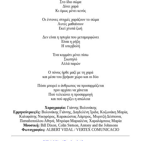
Στο ίδιο σώμα
Δίνει χαρά
Κι όμως μένει κενός
Οι έντονες στιγμές χαράζουν το σώμα
Αυτές μαθαίνουν
Εκεί χτυπά ζωή
Δεν είναι η ησυχία που μεταμορφώνει
Είναι η ρήξη
Η υπερβολή
Ένα κομμάτι μένει πίσω
Σιωπηλό
Αλλά παρών
Ο πόνος ήρθε μαζί με τη χαρά
και μέσα του βρήκαν χώρο και οι δύο
Πόσο μπορεί ο άνθρωπος να προσαρμόζεται
πριν αρχίσει να χάνεται
Πού τελειώνει η προσαρμογή
και πού αρχίζει η απώλεια
Χορογραφία:
Γιάννης Βολονάκης
Ερμηνεύτριες/ές:
Βολονάκης Γιάννης, Δαγδελένη Ίριδα, Κοζωνάκη Μαρία,
Καλαφάτης Νικηφόρος, Καρακώστας Λάμπρος, Μυριτζή Δέσποινα,
Παπαδοπούλου Αθηνά, Μπρόφα Μαριαλένα, Χαραλάμπους Μαρία
Μουσική:
Bill Dixon, Colin Stetson, Antony and the Johnsons
Φωτογραφίες:
ALBERT VIDAL / VERTEX COMUNICACIO