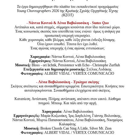
Τα έργα δημιουργήθηκαν στο πλαίσιο του εκπαιδευτικού προγράμματος
Young
Choreographers
2026 της Κρατικής Σχολής Ορχηστικής Τέχνης
(ΚΣΟΤ)
- Νάντια Κοντού & Λένια Βαβυλουσάκη -
Status
Quo
Αντίπαλοι και, κατά στιγμές, σύμμαχοι κινούνται στον ίδιο πολιτικό χώρο.
Ένας κοινωνικός σκοπός που υποτίθεται τους ενώνει· όμως η ανάγκη για
προσωπική υπεροχή υπερισχύει.
Κάθε χειρονομία, κάθε βλέμμα, κάθε λέξη γίνεται ένδειξη δύναμης.
Όλα έχουν ειπωθεί. Τίποτα δεν έχει λυθεί.
Ένας αγώνας υπεροχής ή ένας αγώνας εντυπώσεων;
Χορογραφία:
Νάντια Κοντού, Λένια Βαβυλουσάκη
Ερμηνεύτριες:
Νάντια Κοντού, Λένια Βαβυλουσάκη
Μουσική:
Bloss - ori lichtik, Persistence with Echo - Christophe Zurfluh
Επεξεργασία και δημιουργία μουσικής:
Στέλιος Λυδάκης
Φωτογραφίες:
ALBERT VIDAL / VERTEX COMUNICACIO
- Λένια Βαβυλουσάκη -
Έγκλημα σκέψης
Σκέψεις ανείπωτες και συναισθήματα κρυμμένα. Εσωτερικότητα. Κινήσεις που
αυτολογοκρίνονται. Συναισθήματα ελεγχόμενα από σκέψεις.
Καταπίεση. Αντίσταση. Πλήρης αντίσταση, απέναντι στον εαυτό. Αίσθημα
πνιγμού. Μπουμ. Και πάλι από την αρχή.
Χορογραφία:
Λένια Βαβυλουσάκη
Ερμηνεύτριες/ές:
Μαρία Κοζωνάκη, Ίρις Δαγδελένη, Γιάννης Βολονάκης,
Νάντια Κοντού, Μυρτώ Παπαναστασάτου, Λένια Βαβυλουσάκη, Νικηφόρος
Καλαφάτης
Μουσική:
Broken Chords Can Sing A Little, Silver Mt. Zion
Φωτογραφίες:
ALBERT VIDAL / VERTEX COMUNICACIO