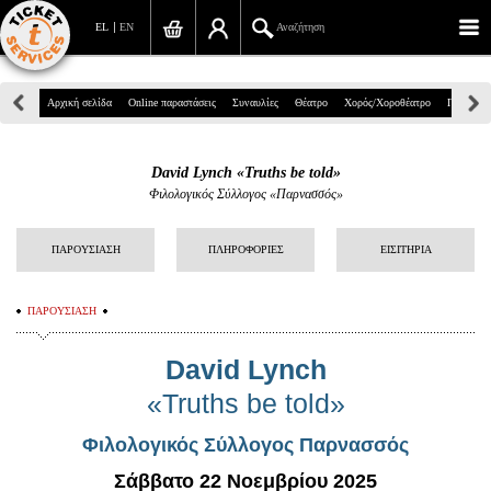
EL
EN
Αναζήτηση
Πανεπιστημίου 39, Αθήνα
Αρχική σελίδα
Online παραστάσεις
Συναυλίες
Θέατρο
Χορός/Χοροθέατρο
Παιδικά
210 7234567
David Lynch «Truths be told»
info@ticketservices.gr
Φιλολογικός Σύλλογος «Παρνασσός»
Αναζήτηση
ΠΑΡΟΥΣΙΑΣΗ
ΠΛΗΡΟΦΟΡΙΕΣ
ΕΙΣΙΤΗΡΙΑ
Σύνδεση/Εγγραφή
ΠΑΡΟΥΣΙΑΣΗ
Παραγγελία
David Lynch
Αναζήτηση παραγγελίας
«Truths be told»
Προσωπικά Δεδομένα
Φιλολογικός Σύλλογος Παρνασσός
Πληροφορίες
Σάββατο 22 Νοεμβρίου 2025