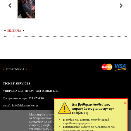
ΕΙΣΙΤΗΡΙΑ
ΕΠΙΚΟΙΝΩΝΙΑ
TICKET SERVICES
ΥΠΗΡΕΣΙΑ ΕΙΣΙΤΗΡΙΩΝ - ΛΟΓΙΣΜΙΚΗ ΕΠΕ
Τηλεφωνικό κέντρο:
210 7234567
×
Δεν βρέθηκαν διαθέσιμες
e-mail:
info@ticketservices.gr
παραστάσεις για αυτήν την
εκδήλωση
Εκδοτήριο: Πανεπιστημίου 39 (Στοά Πεσμαζόγλου), Αθήνα
Μας επιτρέπετε να αποθηκεύουμε στον φυλλομετρητή σας
τα λεγόμενα cookies; Με αυτόν τον τρόπο θα
Η σελίδα που βλέπετε, πιθανόν αφορά
Ώρες λειτουργίας εκδοτηρίου: Δευ-Παρ: 9πμ-5μμ
καταγράφονται από εμάς και τρίτες συνεργαζόμενες
παρελθούσα ημερομηνία.
εταιρείες (Google, Facebook κτλ) στοιχεία επισκεψιμότητας
Παρακαλούμε, ελέγξτε τις πληροφορίες που
για στατιστικούς αλλά και διαφημιστικούς λόγους. Μπορείτε
αναγράφονται παραπάνω