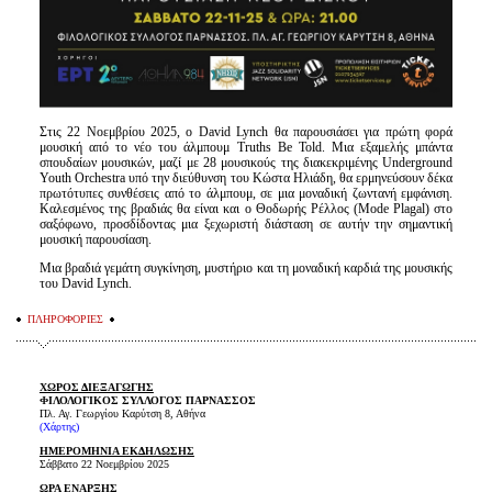
Στις 22 Νοεμβρίου 2025, ο David Lynch θα παρουσιάσει για πρώτη φορά
μουσική από το νέο του άλμπουμ Truths Be Told. Μια εξαμελής μπάντα
σπουδαίων μουσικών, μαζί με 28 μουσικούς της διακεκριμένης Underground
Youth Orchestra υπό την διεύθυνση του Κώστα Ηλιάδη, θα ερμηνεύσουν δέκα
πρωτότυπες συνθέσεις από το άλμπουμ, σε μια μοναδική ζωντανή εμφάνιση.
Καλεσμένος της βραδιάς θα είναι και ο Θοδωρής Ρέλλος (Mode Plagal) στο
σαξόφωνο, προσδίδοντας μια ξεχωριστή διάσταση σε αυτήν την σημαντική
μουσική παρουσίαση.
Μια βραδιά γεμάτη συγκίνηση, μυστήριο και τη μοναδική καρδιά της μουσικής
του David Lynch.
ΠΛΗΡΟΦΟΡΙΕΣ
ΧΩΡΟΣ ΔΙΕΞΑΓΩΓΗΣ
ΦΙΛΟΛΟΓΙΚΟΣ ΣΥΛΛΟΓΟΣ ΠΑΡΝΑΣΣΟΣ
Πλ. Αγ. Γεωργίου Καρύτση 8, Αθήνα
(Χάρτης)
ΗΜΕΡΟΜΗΝΙΑ ΕΚΔΗΛΩΣΗΣ
Σάββατο 22 Νοεμβρίου 2025
ΩΡΑ ΕΝΑΡΞΗΣ