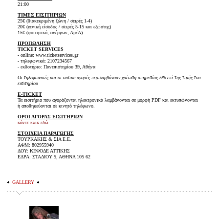
21:00
ΤΙΜΕΣ ΕΙΣΙΤΗΡΙΩΝ
25€ (διακεκριμένη ζώνη / σειρές 1-4)
20€ (γενική είσοδος / σειρές 5-15 και εξώστης)
15€ (φοιτητικό, ανέργων, ΑμέΑ)
ΠΡΟΠΩΛΗΣΗ
TICKET SERVICES
- online: www.ticketservices.gr
- τηλεφωνικά: 2107234567
- εκδοτήριο: Πανεπιστημίου 39, Αθήνα
Οι τηλεφωνικές και οι online αγορές περιλαμβάνουν χρέωση υπηρεσίας 5% επί της τιμής του
εισιτηρίου
E-TICKET
Τα εισιτήρια που αγοράζονται ηλεκτρονικά λαμβάνονται σε μορφή PDF και εκτυπώνονται
ή αποθηκεύονται σε κινητό τηλέφωνο.
ΟΡΟΙ ΑΓΟΡΑΣ ΕΙΣΙΤΗΡΙΩΝ
κάντε κλικ εδώ
ΣΤΟΙΧΕΙΑ ΠΑΡΑΓΩΓΗΣ
ΤΟΥΡΚΑΚΗΣ & ΣΙΑ Ε.Ε.
ΑΦΜ: 802955940
ΔΟΥ: ΚΕΦΟΔΕ ΑΤΤΙΚΗΣ
ΕΔΡΑ: ΣΤΑΔΙΟΥ 5, ΑΘΗΝΑ 105 62
GALLERY