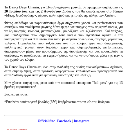
Το
Dance Days Chania
, για
16η συνεχόμενη χρονιά
, θα πραγματοποιηθεί, από τις
20 Ιουλίου έως και τις 2 Αυγούστου
. Δράσεις του θα φιλοξενηθούν στο θέατρο
«Μίκης Θεοδωράκης», χώρους πολιτισμού και γειτονιές της πόλης των Χανίων.
Φέτος επιλέξαμε να παρουσιάσουμε έργα σύγχρονου χορού και performances που
εστιάζουν στα αποθέματα ψυχικής δύναμης για να υπάρχεις στον σημερινό κόσμο, για
να δημιουργείς, κινείσαι, μετατοπίζεσαι, μοιράζεσαι και εξελίσσεσαι. Καλλιτέχνες,
μας υποδέχονται στον δημιουργικό τους κόσμο που σχετίζεται άμεσα με την
καθημερινότητα και συνθέτουν νέα τοπία με σώματα παλλόμενα, ανήσυχα, χορευτικά,
γαλήνια. Παραστάσεις που ταξιδεύουν ανά τον κόσμο, έργα υπό διαμόρφωση,
καλλιτεχνικά project στον δημόσιο χώρο και συμπεριληπτικές performances,
διαμορφώνουν μέρος του προγράμματος της διοργάνωσης και μας προσκαλούν να
αφεθούμε, να ανασάνουμε, να εξερευνήσουμε και να κατανοήσουμε μέσω της τέχνης
του χορού τον κόσμο.
Το Dance Days Chania επιμένει στην ανάδειξη της ουσίας των ανθρώπινων σχέσεων,
στην συμπερίληψη, στην πρόταση διαφορετικών καλλιτεχνικών προσεγγίσεων και
στην διάθεση εργαλείων για έμπνευση, υποστήριξη και εξέλιξη.
Μην χάσετε στιγμή του, μέσα από την προσφορά εισιτηρίου "full pass" για τις 13
βραδιές παραστάσεων!
Σας περιμένουμε.
*Επιπλέον πακέτο για 6 βραδιές (65€) θα βρίσκεται στο ταμείο του θεάτρου.
Official Site
|
Facebook
|
Instagram