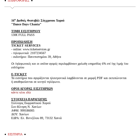
ΠΛΗΡΟΦΟΡΙΕΣ
ο
16
Διεθνές Φεστιβάλ Σύγχρονου Χορού
"Dance Days Chania"
ΤΙΜH ΕΙΣΙΤΗΡΙΟΥ
130€ FULL PASS
ΠΡΟΠΩΛΗΣΗ
TICKET SERVICES
- online: www.ticketservices.gr
- τηλεφωνικά: 2107234567
- εκδοτήριο: Πανεπιστημίου 39, Αθήνα
Οι τηλεφωνικές και οι online αγορές περιλαμβάνουν χρέωση υπηρεσίας 6% επί της τιμής του
εισιτηρίου
E-TICKET
Τα εισιτήρια που αγοράζονται ηλεκτρονικά λαμβάνονται σε μορφή PDF και εκτυπώνονται
ή αποθηκεύονται σε κινητό τηλέφωνο.
ΟΡΟΙ ΑΓΟΡΑΣ ΕΙΣΙΤΗΡΙΩΝ
κάντε κλικ εδώ
ΣΤΟΙΧΕΙΑ ΠΑΡΑΓΩΓΗΣ
Σύλλογος Εκφραστικού Χορού
Συν-Κίνηση Ν. Χανίων
ΑΦΜ: 999186005
ΔΟΥ: Χανίων
ΕΔΡΑ: Ελ. Βενιζέλου 89, 73132 Χανιά
ΕΙΣΙΤΗΡΙΑ