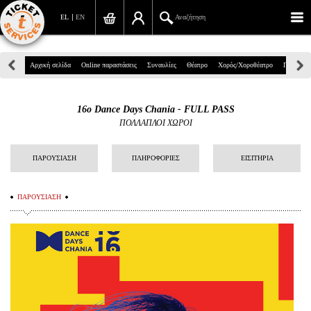
EL
EN
Αναζήτηση
Πανεπιστημίου 39, Αθήνα
Αρχική σελίδα
Online παραστάσεις
Συναυλίες
Θέατρο
Χορός/Χοροθέατρο
Παιδικά
210 7234567
16o Dance Days Chania - FULL PASS
info@ticketservices.gr
ΠΟΛΛΑΠΛΟΙ ΧΩΡΟΙ
Αναζήτηση
ΠΑΡΟΥΣΙΑΣΗ
ΠΛΗΡΟΦΟΡΙΕΣ
ΕΙΣΙΤΗΡΙΑ
Σύνδεση/Εγγραφή
ΠΑΡΟΥΣΙΑΣΗ
Παραγγελία
Αναζήτηση παραγγελίας
Προσωπικά Δεδομένα
Πληροφορίες