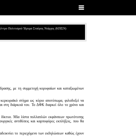
έντρο Πολιτισμού Ίδρυμα Σταύρος Νιάρχος (ΚΠΙΣΝ)
πίδρασης, με τη συμμετοχή κορυφαίων και καταξιωμένων
 κερκυραϊκό στίγμα ως κύριο αποτύπωμα, φιλοδοξεί να
αι στη διάρκειά του. Το ΔΦΚ διαρκεί όλο το χρόνο και
ό δίκτυο. Μία λίστα πολλαπλών εκφάνσεων πρωτότυπης
ιουργικές αντιθέσεις και καρποφόρες εκπλήξεις, που θα
ναδεικνύει το περιεχόμενο των εκδηλώσεων καθώς έχουν