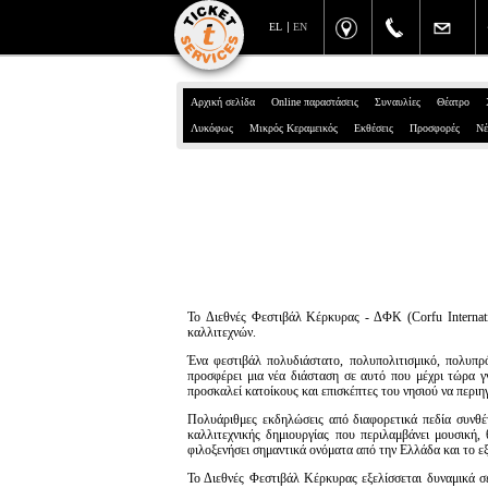
EL
EN
Αρχική σελίδα
Online παραστάσεις
Συναυλίες
Θέατρο
Λυκόφως
Μικρός Κεραμεικός
Εκθέσεις
Προσφορές
Νέ
To Διεθνές Φεστιβάλ Κέρκυρας - ΔΦΚ (Corfu Internati
καλλιτεχνών.
Ένα φεστιβάλ πολυδιάστατο, πολυπολιτισμικό, πολυπρ
προσφέρει μια νέα διάσταση σε αυτό που μέχρι τώρα γ
προσκαλεί κατοίκους και επισκέπτες του νησιού να περιη
Πολυάριθμες εκδηλώσεις από διαφορετικά πεδία συνθ
καλλιτεχνικής δημιουργίας που περιλαμβάνει μουσική, 
φιλοξενήσει σημαντικά ονόματα από την Ελλάδα και το ε
Το Διεθνές Φεστιβάλ Κέρκυρας εξελίσσεται δυναμικά σ