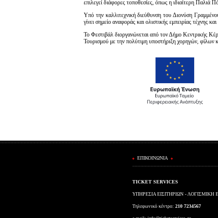
επιλεγεί διάφορες τοποθεσίες, όπως η ιδιαίτερη Παλιά 
Υπό την καλλιτεχνική διεύθυνση του Διονύση Γραμμένου
γίνει σημείο αναφοράς και ολιστικής εμπειρίας τέχνης και
Το Φεστιβάλ διοργανώνεται από τον Δήμο Κεντρικής Κέρ
Τουρισμού με την πολύτιμη υποστήριξη χορηγών, φίλων κ
ΕΠΙΚΟΙΝΩΝΙΑ
TICKET SERVICES
ΥΠΗΡΕΣΙΑ ΕΙΣΙΤΗΡΙΩΝ - ΛΟΓΙΣΜΙΚΗ 
Τηλεφωνικό κέντρο:
210 7234567