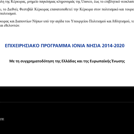
Πόλη της Κέρκυρας, μνημείο παγκόσμιας κληρονομιάς της Unesco, έως το επιβλητικό νεοκλασ
Είσοδος διαχειριστή
, το Διεθνές Φεστιβάλ Κέρκυρας επανατοποθετεί την Κέρκυρα στον πολιτισμικό και τουρισ
 πολιτισμού.
κυρας και Διαποντίων Νήσων υπό την αιγίδα του Υπουργείου Πολιτισμού και Αθλητισμού, 
αι εθελοντών.
ΕΠΕ