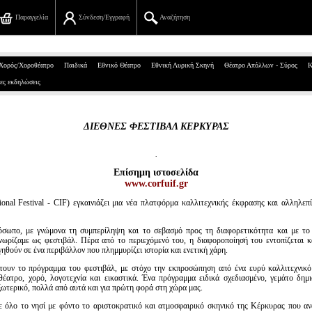
Παραγγελία
Σύνδεση/Εγγραφή
Αναζήτηση
Πανεπιστημίου 39, Αθήνα
Χορός/Χοροθέατρο
Παιδικά
Εθνικό Θέατρο
Εθνική Λυρική Σκηνή
Θέατρο Απόλλων - Σύρος
Κ
ες εκδηλώσεις
210 7234567
info@ticketservices.gr
ΔΙΕΘΝΕΣ ΦΕΣΤΙΒΑΛ ΚΕΡΚΥΡΑΣ
Αναζήτηση
.
Επίσημη ιστοσελίδα
Σύνδεση/Εγγραφή
www.corfuif.gr
Παραγγελία
onal Festival - CIF) εγκαινιάζει μια νέα πλατφόρμα καλλιτεχνικής έκφρασης και αλληλε
όσωπο, με γνώμονα τη συμπερίληψη και το σεβασμό προς τη διαφορετικότητα και με το
Αναζήτηση παραγγελίας
νωρίζαμε ως φεστιβάλ. Πέρα από το περιεχόμενό του, η διαφοροποίησή του εντοπίζεται κ
γηθούν σε ένα περιβάλλον που πλημμυρίζει ιστορία και ενετική χάρη.
Προσωπικά Δεδομένα
έτουν το πρόγραμμα του φεστιβάλ, με στόχο την εκπροσώπηση από ένα ευρύ καλλιτεχνικ
θέατρο, χορό, λογοτεχνία και εικαστικά. Ένα πρόγραμμα ειδικά σχεδιασμένο, γεμάτο δημ
ξωτερικό, πολλά από αυτά και για πρώτη φορά στη χώρα μας.
Πληροφορίες
ε όλο το νησί με φόντο το αριστοκρατικό και ατμοσφαιρικό σκηνικό της Κέρκυρας που α