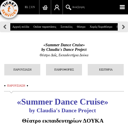
EL
EN
Αναζήτηση
Πανεπιστημίου 39, Αθήνα
Αρχική σελίδα
Online παραστάσεις
Συναυλίες
Θέατρο
Χορός/Χοροθέατρο
Παιδικά
210 7234567
«Summer Dance Cruise»
info@ticketservices.gr
by Claudia's Dance Project
Θέατρο Δαΐς, Εκπαιδευτήρια Δούκα
Αναζήτηση
ΠΑΡΟΥΣΙΑΣΗ
ΠΛΗΡΟΦΟΡΙΕΣ
ΕΙΣΙΤΗΡΙΑ
Σύνδεση/Εγγραφή
Παραγγελία
ΠΑΡΟΥΣΙΑΣΗ
Αναζήτηση παραγγελίας
«Summer Dance Cruise»
Προσωπικά Δεδομένα
by Claudia's Dance Project
Πληροφορίες
Θέατρο εκπαιδευτηρίων
ΔΟΥΚΑ