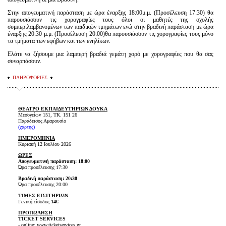
Στην απογευματινή παράσταση με ώρα έναρξης 18:00μ.μ. (Προσέλευση 17:30) θα
παρουσιάσουν τις χορογραφίες τους όλοι οι μαθητές της σχολής
συμπεριλαμβανομένων των παιδικών τμημάτων ενώ στην βραδινή παράσταση με ώρα
έναρξης 20:30 μ.μ. (Προσέλευση 20:00)θα παρουσιάσουν τις χορογραφίες τους μόνο
τα τμήματα των εφήβων και των ενηλίκων.
Ελάτε να ζήσουμε μια λαμπερή βραδιά γεμάτη χορό με χορογραφίες που θα σας
συναρπάσουν.
ΠΛΗΡΟΦΟΡΙΕΣ
ΘΕΑΤΡΟ ΕΚΠΑΙΔΕΥΤΗΡΙΩΝ ΔΟΥΚΑ
Μεσογείων 151, TK. 151 26
Παράδεισος Αμαρουσίο
(
χάρτης
)
ΗΜΕΡΟΜΗΝΙΑ
Κυριακή 12 Ιουλίου 2026
ΩΡΕΣ
Απογευματινή παράσταση: 18:00
Ώρα προσέλευσης
17:30
Βραδινή παράσταση: 20:30
Ώρα προσέλευσης 20:00
ΤΙΜΕΣ ΕΙΣΙΤΗΡΙΩΝ
Γενική είσοδος
14€
ΠΡΟΠΩΛΗΣΗ
TICKET SERVICES
- online: www.ticketservices.gr