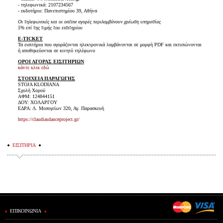
- τηλεφωνικά: 2107234567
- εκδοτήριο: Πανεπιστημίου 39, Αθήνα
Οι τηλεφωνικές και οι online αγορές περιλαμβάνουν χρέωση υπηρεσίας
5% επί της τιμής του εισιτηρίου
E-TICKET
Τα εισιτήρια που αγοράζονται ηλεκτρονικά λαμβάνονται σε μορφή PDF και εκτυπώνονται
ή αποθηκεύονται σε κινητό τηλέφωνο
ΟΡΟΙ ΑΓΟΡΑΣ ΕΙΣΙΤΗΡΙΩΝ
κάντε κλικ εδώ
ΣΤΟΙΧΕΙΑ ΠΑΡΑΓΩΓΗΣ
STOJA KLODIANA
Σχολή Χορού
ΑΦΜ: 124844151
ΔΟΥ: ΧΟΛΑΡΓΟΥ
ΕΔΡΑ: Λ. Μεσογείων 320, Αγ. Παρασκευή
https://claudiasdanceproject.gr/
ΕΙΣΙΤΗΡΙΑ
ΕΠΙΚΟΙΝΩΝΙΑ