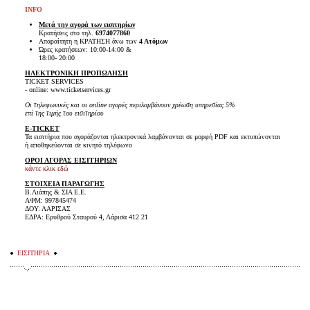
INFO
Μετά την αγορά των εισιτηρίων
Kρατήσεις στο τηλ.
6974077860
Απαραίτητη η ΚΡΑΤΗΣΗ άνω των
4 Ατόμων
Ώρες κρατήσεων:
10:00-14:00 &
18:00- 20:00
ΗΛΕΚΤΡΟΝΙΚΗ ΠΡΟΠΩΛΗΣΗ
TICKET SERVICES
- online: www.ticketservices.gr
Οι τηλεφωνικές και οι online αγορές περιλαμβάνουν χρέωση υπηρεσίας 5%
επί της τιμής του εισιτηρίου
E-TICKET
Τα εισιτήρια που αγοράζονται ηλεκτρονικά λαμβάνονται σε μορφή PDF και εκτυπώνονται
ή αποθηκεύονται σε κινητό τηλέφωνο
ΟΡΟΙ ΑΓΟΡΑΣ ΕΙΣΙΤΗΡΙΩΝ
κάντε κλικ εδώ
ΣΤΟΙΧΕΙΑ ΠΑΡΑΓΩΓΗΣ
Β.Λιάπης & ΣΙΑ Ε.Ε.
ΑΦΜ: 997845474
ΔΟΥ: ΛΑΡΙΣΑΣ
ΕΔΡΑ: Ερυθρού Σταυρού 4, Λάρισα 412 21
ΕΙΣΙΤΗΡΙΑ