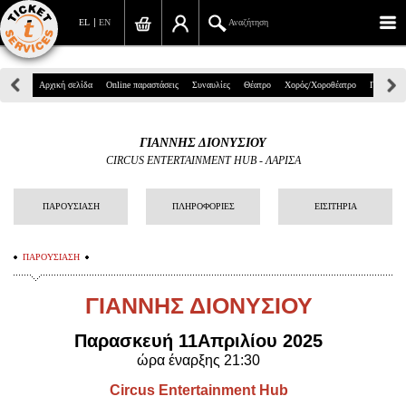
EL
EN
Αναζήτηση
Πανεπιστημίου 39, Αθήνα
Αρχική σελίδα
Online παραστάσεις
Συναυλίες
Θέατρο
Χορός/Χοροθέατρο
Παιδικά
210 7234567
ΓΙΑΝΝΗΣ ΔΙΟΝΥΣΙΟΥ
info@ticketservices.gr
CIRCUS ENTERTAINMENT HUB - ΛΑΡΙΣΑ
Αναζήτηση
ΠΑΡΟΥΣΙΑΣΗ
ΠΛΗΡΟΦΟΡΙΕΣ
ΕΙΣΙΤΗΡΙΑ
Σύνδεση/Εγγραφή
ΠΑΡΟΥΣΙΑΣΗ
Παραγγελία
ΓΙΑΝΝΗΣ ΔΙΟΝΥΣΙΟΥ
Αναζήτηση παραγγελίας
Παρασκευή 11Απριλίου 2025
Προσωπικά Δεδομένα
ώρα έναρξης 21:30
Πληροφορίες
Circus Entertainment Hub