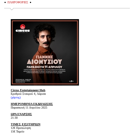
ΠΛΗΡΟΦΟΡΙΕΣ
Circus Entertainment Hub
Eρυθρού Σταυρού 4, Λάρισα
(
χάρτης
)
ΗΜΕΡΟΜΗΝΙΑ ΕΚΔΗΛΩΣΗΣ
Παρασκευή 11 Απριλίου 2025
ΩΡΑ ΕΝΑΡΞΗΣ
21:30
ΤΙΜΕΣ ΕΙΣΙΤΗΡΙΩΝ
12€ Προπώληση
15€ Ταμείο