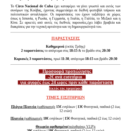
Το
Circo Nacional de Cuba
έχει καταφέρει να γίνει γνωστό και εκτός των
συνόρων της Κούβας, έχοντας συμμετάσχει σε διεθνή φεστιβάλ τσίρκου και
πολιτιστικών ανταλλαγών. Οι παραστάσεις του έχουν ταξιδέψει σε χώρες
όπως η Ισπανία, η Ρωσία, η Γερμανία, η Ιταλία, η Γαλλία, το Μεξικό και η
Κίνα. Σε αρκετές από αυτές τις διεθνείς παρουσίες,έχει λάβει βραβεία και
διακρίσεις για την τεχνική αρτιότητα και τη δημιουργικότητά του
.
ΠΑΡΑΣΤΑΣΕΙΣ
Καθημερινά
(εκτός Τρίτης)
2 παραστάσεις
το απόγευμα στις
18:15
& το βράδυ στις
20:30
Κυριακές 3 παραστάσεις
, πρωί
11:30
, απόγευμα
18:15
και βράδυ
20:30
Προσφορά προπώλησης
-2€ ανά εισιτήριο
για αγορές έως 24 ωρες πριν κάθε παράσταση
(εκτός της πρεμιέρας)
ΤΙΜΕΣ ΕΙΣΙΤΗΡΙΩΝ
Πλάγια Πλατεία
(καθίσματα)
:
15€
ενηλίκων |
13€
Φοιτητικά, παιδικά (2 έως
12 ετών)
Πλατεία
(καθίσματα)
:
18€
ενηλίκων |
15€
Φοιτητικά, παιδικά (2 έως 12 ετών)
Θεωρεία αριθμημένα
(πολυθρόνες V.I.P)
:
20€
ενηλίκων |
18€
Φοιτητικά, παιδικά (2 έως 12 ετών)