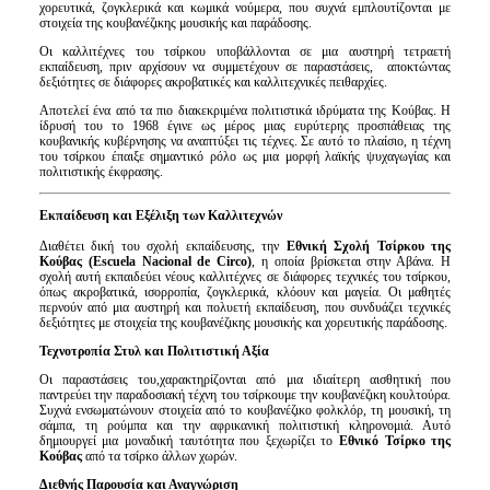
χορευτικά, ζογκλερικά και κωμικά νούμερα, που συχνά εμπλουτίζονται με
στοιχεία της κουβανέζικης μουσικής και παράδοσης.
Οι καλλιτέχνες του τσίρκου υποβάλλονται σε μια αυστηρή τετραετή
εκπαίδευση, πριν αρχίσουν να συμμετέχουν σε παραστάσεις, αποκτώντας
δεξιότητες σε διάφορες ακροβατικές και καλλιτεχνικές πειθαρχίες.
Αποτελεί ένα από τα πιο διακεκριμένα πολιτιστικά ιδρύματα της Κούβας. Η
ίδρυσή του το 1968 έγινε ως μέρος μιας ευρύτερης προσπάθειας της
κουβανικής κυβέρνησης να αναπτύξει τις τέχνες. Σε αυτό το πλαίσιο, η τέχνη
του τσίρκου έπαιξε σημαντικό ρόλο ως μια μορφή λαϊκής ψυχαγωγίας και
πολιτιστικής έκφρασης.
Εκπαίδευση και Εξέλιξη των Καλλιτεχνών
Διαθέτει δική του σχολή εκπαίδευσης, την
Εθνική Σχολή Τσίρκου της
Κούβας (Escuela Nacional de Circo)
, η οποία βρίσκεται στην Αβάνα. Η
σχολή αυτή εκπαιδεύει νέους καλλιτέχνες σε διάφορες τεχνικές του τσίρκου,
όπως ακροβατικά, ισορροπία, ζογκλερικά, κλόουν και μαγεία. Οι μαθητές
περνούν από μια αυστηρή και πολυετή εκπαίδευση, που συνδυάζει τεχνικές
δεξιότητες με στοιχεία της κουβανέζικης μουσικής και χορευτικής παράδοσης.
Τεχνοτροπία Στυλ και Πολιτιστική Αξία
Οι παραστάσεις του,χαρακτηρίζονται από μια ιδιαίτερη αισθητική που
παντρεύει την παραδοσιακή τέχνη του τσίρκουμε την κουβανέζικη κουλτούρα.
Συχνά ενσωματώνουν στοιχεία από το κουβανέζικο φολκλόρ, τη μουσική, τη
σάμπα, τη ρούμπα και την αφρικανική πολιτιστική κληρονομιά. Αυτό
δημιουργεί μια μοναδική ταυτότητα που ξεχωρίζει το
Εθνικό Τσίρκο της
Κούβας
από τα τσίρκο άλλων χωρών.
Διεθνής Παρουσία και Αναγνώριση