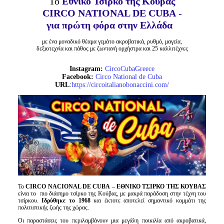
Το
Εθνικό Τσίρκο της Κούβας
Είσοδος διαχειριστή
CIRCO NATIONAL DE CUBA
-
για πρώτη φόρα στην Ελλάδα
με ένα μοναδικό θέαμα γεμάτο ακροβατικά, ρυθμό, μαγεία,
δεξιοτεχνία και πάθος με ζωντανή ορχήστρα και 25 καλλιτέχνες
Instagram:
CircoCubaGreece
Facebook:
Circo National de Cuba
URL
:
https://circoitalianobonaccini.com/
Το
CIRCO NACIONAL DE CUBA
–
ΕΘΝΙΚΟ ΤΣΙΡΚΟ ΤΗΣ ΚΟΥΒΑΣ
είναι το πιο διάσημο τσίρκο της Κούβας, με μακρά παράδοση στην τέχνη του
τσίρκου.
Ιδρύθηκε το 1968
και έκτοτε αποτελεί σημαντικό κομμάτι της
πολιτιστικής ζωής της χώρας.
Οι παραστάσεις του περιλαμβάνουν μια μεγάλη ποικιλία από ακροβατικά,