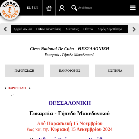
EL
EN
Αναζήτηση
Πανεπιστημίου 39, Αθήνα
Αρχική σελίδα
Online παραστάσεις
Συναυλίες
Θέατρο
Χορός/Χοροθέατρο
Παιδικά
210 7234567
Circo National De Cuba - ΘΕΣΣΑΛΟΝΙΚΗ
info@ticketservices.gr
Ευκαρπία - Γήπεδο Μακεδονικού
Αναζήτηση
ΠΑΡΟΥΣΙΑΣΗ
ΠΛΗΡΟΦΟΡΙΕΣ
ΕΙΣΙΤΗΡΙΑ
Σύνδεση/Εγγραφή
ΠΑΡΟΥΣΙΑΣΗ
Παραγγελία
ΘΕΣΣΑΛΟΝΙΚΗ
Αναζήτηση παραγγελίας
Ευκαρπία - Γήπεδο Μακεδονικού
Προσωπικά Δεδομένα
Από
Παρασκευή 15 Νοεμβρίου
Πληροφορίες
έως και την
Κυριακή 15 Δεκεμβρίου 2024