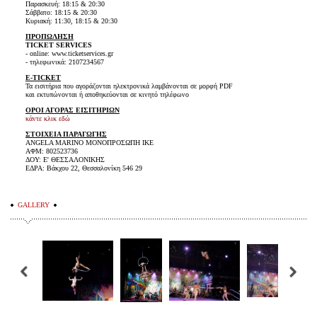
Παρασκευή: 18:15 & 20:30
Σάββατο: 18:15 & 20:30
Κυριακή: 11:30, 18:15 & 20:30
ΠΡΟΠΩΛΗΣΗ
TICKET SERVICES
- online: www.ticketservices.gr
- τηλεφωνικά: 2107234567
E-TICKET
Τα εισιτήρια που αγοράζονται ηλεκτρονικά λαμβάνονται σε μορφή PDF
και εκτυπώνονται ή αποθηκεύονται σε κινητό τηλέφωνο
ΟΡΟΙ ΑΓΟΡΑΣ ΕΙΣΙΤΗΡΙΩΝ
κάντε κλικ εδώ
ΣΤΟΙΧΕΙΑ ΠΑΡΑΓΩΓΗΣ
ANGELA MARINO ΜΟΝΟΠΡΟΣΩΠΗ ΙΚΕ
ΑΦΜ: 802523736
ΔΟΥ: Ε' ΘΕΣΣΑΛΟΝΙΚΗΣ
ΕΔΡΑ: Βάκχου 22, Θεσσαλονίκη 546 29
GALLERY