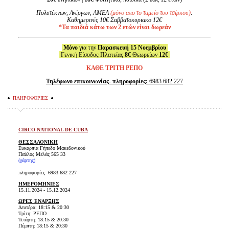
Πολυτέκνων, Ανέργων, ΑΜΕΑ
(μόνο απο το ταμείο του τσίρκου)
:
Καθημερινές 10€ Σαββατοκυριακο 12€
*Τα παιδιά κάτω των 2 ετών είναι δωρεάν
Μόνο
για την
Παρασκευή
15 Νοεμβρίου
Γενική Είσοδος Πλατείας
8€
Θεωρείων
12€
ΚΑΘΕ ΤΡΙΤΗ ΡΕΠΟ
Τηλέφωνο επικοινωνίας- πληροφορίες:
6983 682 227
ΠΛΗΡΟΦΟΡΙΕΣ
CIRCO NATIONAL DE CUBA
ΘΕΣΣΑΛΟΝΙΚΗ
Ευκαρπία Γήπεδο Μακεδονικού
Παύλος Μελάς 565 33
(χάρτης)
πληροφορίες: 6983 682 227
ΗΜΕΡΟΜΗΝΙΕΣ
15.11.2024 - 15.12.2024
ΩΡΕΣ ΕΝΑΡΞΗΣ
Δευτέρα: 18:15 & 20:30
Τρίτη: ΡΕΠΟ
Τετάρτη: 18:15 & 20:30
Πέμπτη: 18:15 & 20:30