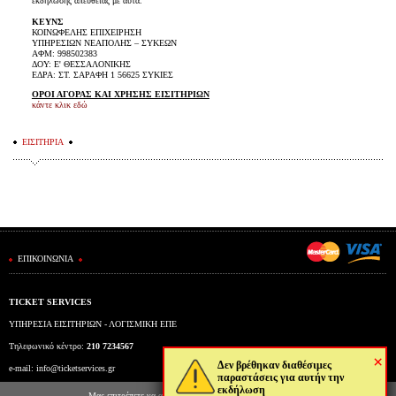
εκδήλωσης απευθείας με αυτά.
ΚΕΥΝΣ
ΚΟΙΝΩΦΕΛΗΣ ΕΠΙΧΕΙΡΗΣΗ
ΥΠΗΡΕΣΙΩΝ ΝΕΑΠΟΛΗΣ – ΣΥΚΕΩΝ
ΑΦΜ: 998502383
ΔΟΥ: Ε' ΘΕΣΣΑΛΟΝΙΚΗΣ
ΕΔΡΑ: ΣΤ. ΣΑΡΑΦΗ 1 56625 ΣΥΚΙΕΣ
ΟΡΟΙ ΑΓΟΡΑΣ ΚΑΙ ΧΡΗΣΗΣ ΕΙΣΙΤΗΡΙΩΝ
κάντε κλικ εδώ
ΕΙΣΙΤΗΡΙΑ
ΕΠΙΚΟΙΝΩΝΙΑ
TICKET SERVICES
ΥΠΗΡΕΣΙΑ ΕΙΣΙΤΗΡΙΩΝ - ΛΟΓΙΣΜΙΚΗ ΕΠΕ
Τηλεφωνικό κέντρο:
210 7234567
×
Δεν βρέθηκαν διαθέσιμες
e-mail:
info@ticketservices.gr
παραστάσεις για αυτήν την
εκδήλωση
Εκδοτήριο: Πανεπιστημίου 39 (Στοά Πεσμαζόγλου), Αθήνα
Μας επιτρέπετε να αποθηκεύουμε στον φυλλομετρητή σας