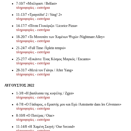
Είσοδος διαχειριστή
7-10/7 «Μπέλφαστ / Belfast»
πληροφορίες
-
εισιτήρια
11-13/7 «Τραγούδα! 2 / Sing! 2»
πληροφορίες
-
εισιτήρια
14-17/7 «Πίτσα Γλυκόριζα / Licorice Pizza»
πληροφορίες
-
εισιτήρια
18-20/7 «Το Μονοπάτι των Χαμένων Ψυχών /Nightmare Alley»
πληροφορίες
-
εισιτήρια
21-24/7 «Full Time /Àplein tempsi»
πληροφορίες
-
εισιτήρια
25-27/7 «Ενκάντο: Ένας Κόσμος Μαγικός / Encanto»
πληροφορίες
-
εισιτήρια
28-31/7 «Μετά τον Γιάνγκ / After Yang»
πληροφορίες
-
εισιτήρια
ΑΥΓΟΥΣΤΟΣ 2022
1-3/8 «Η βασίλισσα της κυψέλης / Zgjoi»
πληροφορίες
-
εισιτήρια
4-7/8 «Ο Γάιδαρος, ο Εραστής μου και Εγώ /Antoinette dans les Cévennes»
πληροφορίες
-
εισιτήρια
8-10/8 «Ο Πατέρας / Otac»
πληροφορίες
-
εισιτήρια
11-14/8 «Η Χαμένη Σκηνή / One Second»
πληροφορίες
-
εισιτήρια