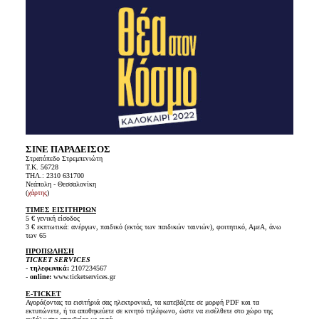
ΣΙΝΕ ΠΑΡΑΔΕΙΣΟΣ
Στρατόπεδο Στρεμπενιώτη
Τ.Κ. 56728
ΤΗΛ.: 2310 631700
Νεάπολη - Θεσσαλονίκη
(
χάρτης
)
ΤΙΜΕΣ ΕΙΣΙΤΗΡΙΩΝ
5 € γενική είσοδος
3 € εκπτωτικά: ανέργων, παιδικό (εκτός των παιδικών ταινιών), φοιτητικό, ΑμεΑ, άνω
των 65
ΠΡΟΠΩΛΗΣΗ
TICKET SERVICES
-
τηλεφωνικά:
2107234567
-
online:
www.ticketservices.gr
E-TICKET
Αγοράζοντας τα εισιτήριά σας ηλεκτρονικά, τα κατεβάζετε σε μορφή PDF και τα
εκτυπώνετε, ή τα αποθηκεύετε σε κινητό τηλέφωνο, ώστε να εισέλθετε στο χώρο της