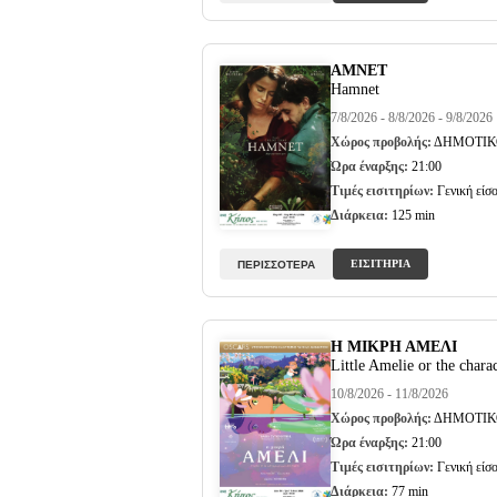
ΑΜΝΕΤ
Hamnet
7/8/2026 - 8/8/2026 - 9/8/2026
Χώρος προβολής:
ΔΗΜΟΤΙΚ
Ώρα έναρξης:
21:00
Τιμές εισιτηρίων:
Γενική είσο
Διάρκεια:
125 min
ΕΙΣΙΤΗΡΙΑ
ΠΕΡΙΣΣΟΤΕΡΑ
Η ΜΙΚΡΗ ΑΜΕΛΙ
Little Amelie or the charac
10/8/2026 - 11/8/2026
Χώρος προβολής:
ΔΗΜΟΤΙΚ
Ώρα έναρξης:
21:00
Τιμές εισιτηρίων:
Γενική είσο
Διάρκεια:
77 min