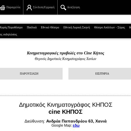
Παραγγελία
Σύνδεση/Εγγραφή
Αναζήτηση
Πανεπιστημίου 39, Αθήνα
Χορός/Χοροθέατρο
Παιδικά
Εθνικό Θέατρο
Εθνική Λυρική Σκηνή
Θέατρο Απόλλων - Σύρος
Κ
ες εκδηλώσεις
210 7234567
info@ticketservices.gr
Κινηματογραφικές προβολές στο Cine Κήπος
Θερινός Δημοτικός Κινηματογράφος Χανίων
Αναζήτηση
Σύνδεση/Εγγραφή
ΠΑΡΟΥΣΙΑΣΗ
ΕΙΣΙΤΗΡΙΑ
Παραγγελία
Αναζήτηση παραγγελίας
Δημοτικός Κινηματογράφος ΚΗΠΟΣ
Προσωπικά Δεδομένα
cine ΚΗΠΟΣ
Διεύθυνση:
Πληροφορίες
Ανδρέα Παπανδρέου 63, Χανιά
Google Map:
εδω