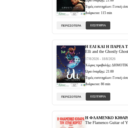
Ώρα έναρξης:
21:00
Τιμές εισιτηρίων:
Γενική είσο
Διάρκεια:
115 min
ΕΙΣΙΤΗΡΙΑ
ΠΕΡΙΣΣΟΤΕΡΑ
Η ΕΛΙ ΚΑΙ Η ΠΑΡΕΑ
Elli and the Ghostly Ghos
17/8/2026 - 18/8/2026
Χώρος προβολής:
ΔΗΜΟΤΙΚ
Ώρα έναρξης:
21:00
Τιμές εισιτηρίων:
Γενική είσο
Διάρκεια:
86 min
ΕΙΣΙΤΗΡΙΑ
ΠΕΡΙΣΣΟΤΕΡΑ
Η ΦΛΑΜΕΝΚΟ ΚΙΘΑΡΑ
The Flamenco Guitar of Ye