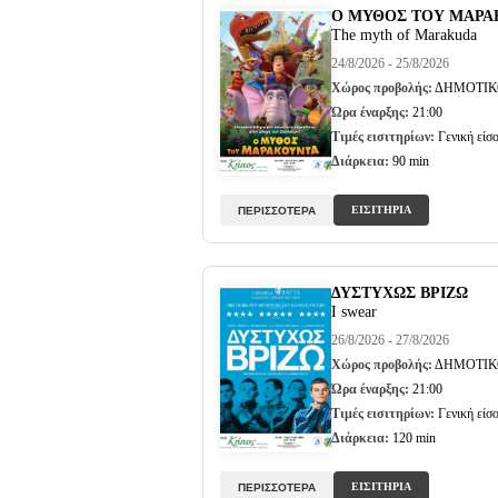
O ΜΥΘΟΣ ΤΟΥ ΜΑΡΑ
The myth of Marakuda
24/8/2026 - 25/8/2026
Χώρος προβολής:
ΔΗΜΟΤΙΚ
Ώρα έναρξης:
21:00
Τιμές εισιτηρίων:
Γενική είσο
Διάρκεια:
90 min
ΕΙΣΙΤΗΡΙΑ
ΠΕΡΙΣΣΟΤΕΡΑ
ΔΥΣΤΥΧΩΣ ΒΡΙΖΩ
I swear
26/8/2026 - 27/8/2026
Χώρος προβολής:
ΔΗΜΟΤΙΚ
Ώρα έναρξης:
21:00
Τιμές εισιτηρίων:
Γενική είσο
Διάρκεια:
120 min
ΕΙΣΙΤΗΡΙΑ
ΠΕΡΙΣΣΟΤΕΡΑ