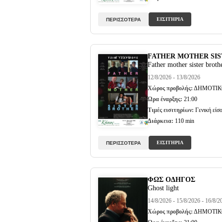
ΕΙΣΙΤΗΡΙΑ
ΠΕΡΙΣΣΟΤΕΡΑ
FATHER MOTHER SI
Father mother sister broth
12/8/2026 - 13/8/2026
Χώρος προβολής:
ΔΗΜΟΤΙΚ
Ώρα έναρξης:
21:00
Τιμές εισιτηρίων:
Γενική είσο
Διάρκεια:
110 min
ΕΙΣΙΤΗΡΙΑ
ΠΕΡΙΣΣΟΤΕΡΑ
ΦΩΣ ΟΔΗΓΟΣ
Ghost light
14/8/2026 - 15/8/2026 - 16/8/2
Χώρος προβολής:
ΔΗΜΟΤΙΚ