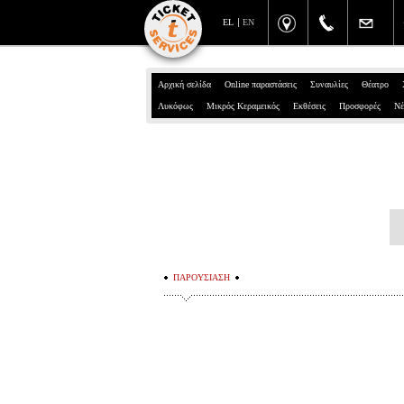
EL
EN
Αρχική σελίδα
Online παραστάσεις
Συναυλίες
Θέατρο
Λυκόφως
Μικρός Κεραμεικός
Εκθέσεις
Προσφορές
Νέ
ΠΑΡΟΥΣΙΑΣΗ