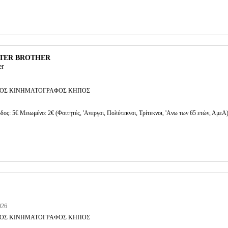
STER BROTHER
er
ΟΣ ΚΙΝΗΜΑΤΟΓΡΑΦΟΣ ΚΗΠΟΣ
δος: 5€ Μειωμένο: 2€ (Φοιτητές, 'Aνεργοι, Πολύτεκνοι, Τρίτεκνοι, 'Aνω των 65 ετών, ΑμεΑ
026
ΟΣ ΚΙΝΗΜΑΤΟΓΡΑΦΟΣ ΚΗΠΟΣ