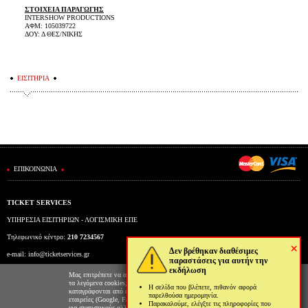
ΣΤΟΙΧΕΙΑ ΠΑΡΑΓΩΓΗΣ
INTERSHOW PRODUCTIONS
ΑΦΜ: 105039722
ΔΟΥ: Δ ΘΕΣ/ΝΙΚΗΣ
ΕΙΣΙΤΗΡΙΑ
ΕΠΙΚΟΙΝΩΝΙΑ
TICKET SERVICES
ΥΠΗΡΕΣΙΑ ΕΙΣΙΤΗΡΙΩΝ - ΛΟΓΙΣΜΙΚΗ ΕΠΕ
Τηλεφωνικό κέντρο:
210 7234567
×
Δεν βρέθηκαν διαθέσιμες
e-mail:
info@ticketservices.gr
παραστάσεις για αυτήν την
εκδήλωση
Εκδοτήριο: Πανεπιστημίου 39 (Στοά Πεσμαζόγλου), Αθήνα
Μας επιτρέπετε να αποθηκεύουμε στον φυλλομετρητή σας
τα λεγόμενα cookies; Με αυτόν τον τρόπο θα
Η σελίδα που βλέπετε, πιθανόν αφορά
Ώρες λειτουργίας εκδοτηρίου: Δευ-Παρ: 9πμ-5μμ
καταγράφονται από εμάς και τρίτες συνεργαζόμενες
παρελθούσα ημερομηνία.
εταιρείες (Google, Facebook κτλ) στοιχεία επισκεψιμότητας
Παρακαλούμε, ελέγξτε τις πληροφορίες που
για στατιστικούς αλλά και διαφημιστικούς λόγους. Μπορείτε