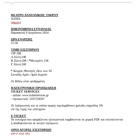
ΘΕΑΤΡΟ ΑΝΑΤΟΛΙΚΗΣ ΤΑΦΡΟΥ
ΧΑΝΙΑ
(
χάρτης
)
ΗΜΕΡΟΜΗΝΙΑ ΣΥΝΑΥΛΙΑΣ
Παρασκευή 9 Αυγούστου 2024
ΩΡΑ ΕΝΑΡΞΗΣ
21:30
ΤΙ
ΜΗ ΕΙΣΙΤΗΡΙΟΥ
VIP:30€
A Ζώνη:24€
Β Ζώνη:20€ |
*
Μειωμένο 15€
Γ Ζώνη:16€
*
Άνεργοι |Φοιτητές |Άνω των 65
Συνοδός Αμέα |
Αμέα δωρεάν
Οι θέσεις είναι αριθμημένες
ΗΛΕΚΤΡΟΝΙΚΗ ΠΡΟΠΩΛΗΣΗ
TICKET SERVICES
- online: www.ticketservices.gr
- τηλεφωνικά: 2107234567
Οι τηλεφωνικές και οι online αγορές περιλαμβάνουν χρέωση υπηρεσίας 5%
επί της τιμής του εισιτηρίου
E-TICKET
Τα εισιτήρια που αγοράζονται ηλεκτρονικά λαμβάνονται σε μορφή PDF και εκτυπώνονται
ή αποθηκεύονται σε κινητό τηλέφωνο
ΟΡΟΙ ΑΓΟΡΑΣ ΕΙΣΙΤΗΡΙΩΝ
κάντε κλικ εδώ