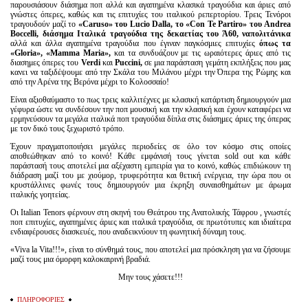
παρουσιάσουν διάσημα ποπ αλλά και αγαπημένα κλασικά τραγούδια και άριες από
γνώστες όπερες, καθώς και τις επιτυχίες του ιταλικού ρεπερτορίου. Τρεις Τενόροι
τραγουδούν μαζί το
«
Caruso
» του
Lucio
Dalla
, το «
Con
Te
Partiro
» του
Andrea
Boccelli
, διάσημα Ιταλικά τραγούδια της δεκαετίας του Ά60, ναπολιτάνικα
αλλά και άλλα αγαπημένα τραγούδια που έγιναν παγκόσμιες επιτυχίες
όπως τα
«
Gloria
», «
Mamma
Maria
»,
και τα συνδυάζουν με τις ωραιότερες άριες από τις
διασημες όπερες του
Verdi
και
Puccini
,
σε μια παράσταση γεμάτη εκπλήξεις που μας
κανει να ταξιδέψουμε από την Σκάλα του Μιλάνου μέχρι την Όπερα της Ρώμης και
από την Αρένα της Βερόνα μέχρι το Κολοσσαίο!
Είναι αξιοθαύμαστο το πως τρεις καλλιτέχνες με κλασική κατάρτιση δημιουργούν μια
γέφυρα ώστε να συνδέσουν την ποπ μουσική και την κλασική και έχουν καταφέρει να
ερμηνεύσουν τα μεγάλα ιταλικά ποπ τραγούδια δίπλα στις διάσημες άριες της όπερας
με τον δικό τους ξεχωριστό τρόπο.
Έχουν πραγματοποιήσει μεγάλες περιοδείες σε όλο τον κόσμο στις οποίες
αποθεώθηκαν από το κοινό! Κάθε εμφάνισή τους γίνεται sold out και κάθε
παράστασή τους αποτελεί μια αξέχαστη εμπειρία για το κοινό, καθώς επιδιώκουν τη
διάδραση μαζί του με χιούμορ, τρυφερότητα και θετική ενέργεια, την ώρα που οι
κρυστάλλινες φωνές τους δημιουργούν μια έκρηξη συναισθημάτων με άρωμα
ιταλικής γοητείας.
Οι Italian Tenors φέρνουν στη σκηνή του Θεάτρου της Ανατολικής Τάφρου , γνωστές
ποπ επιτυχίες, αγαπημένες άριες και ιταλικά τραγούδια, σε πρωτότυπες και ιδιαίτερα
ενδιαφέρουσες διασκευές, που αναδεικνύουν τη φωνητική δύναμη τους.
«Viva la Vita!!!», είναι το σύνθημά τους, που αποτελεί μια πρόσκληση για να ζήσουμε
μαζί τους μια όμορφη καλοκαιρινή βραδιά.
Μην τους χάσετε!!!
ΠΛΗΡΟΦΟΡΙΕΣ