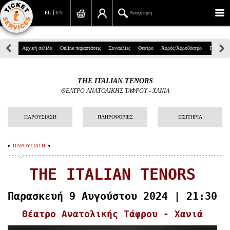
EL
EN
Αναζήτηση
Πανεπιστημίου 39, Αθήνα
Αρχική σελίδα
Online παραστάσεις
Συναυλίες
Θέατρο
Χορός/Χοροθέατρο
Παιδικά
210 7234567
THE ITALIAN TENORS
info@ticketservices.gr
ΘΕΑΤΡΟ ΑΝΑΤΟΛΙΚΗΣ ΤΑΦΡΟΥ - ΧΑΝΙΑ
Αναζήτηση
ΠΑΡΟΥΣΙΑΣΗ
ΠΛΗΡΟΦΟΡΙΕΣ
ΕΙΣΙΤΗΡΙΑ
Σύνδεση/Εγγραφή
ΠΑΡΟΥΣΙΑΣΗ
Παραγγελία
THE ITALIAN T
ENORS
Αναζήτηση παραγγελίας
Προσωπικά Δεδομένα
Παρασκευή 9 Αυγούστου 2024 | 21:30
Θέατρο Ανατολικής Τάφρου - Χανιά
Πληροφορίες