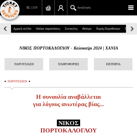
EL
EN
Αναζήτηση
Πανεπιστημίου 39, Αθήνα
Αρχική σελίδα
Online παραστάσεις
Συναυλίες
Θέατρο
Χορός/Χοροθέατρο
Παιδικά
210 7234567
ΝΙΚΟΣ ΠΟΡΤΟΚΑΛΟΓΛΟΥ - Καλοκαίρι 2024 | ΧΑΝΙΑ
info@ticketservices.gr
Αναζήτηση
ΠΑΡΟΥΣΙΑΣΗ
ΠΛΗΡΟΦΟΡΙΕΣ
ΕΙΣΙΤΗΡΙΑ
Σύνδεση/Εγγραφή
ΠΑΡΟΥΣΙΑΣΗ
Παραγγελία
Η συναυλία αναβάλλεται
Αναζήτηση παραγγελίας
για λόγους ανωτέρας βίας...
Προσωπικά Δεδομένα
ΝΙΚΟΣ
Πληροφορίες
ΠΟΡΤΟΚΑΛΟΓΛΟΥ