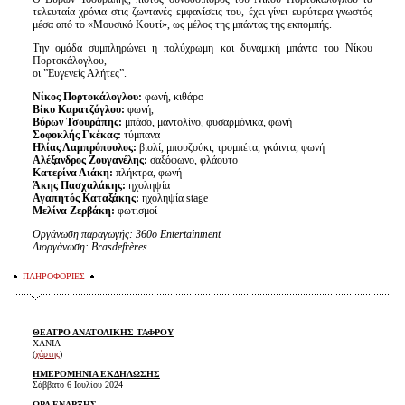
τελευταία χρόνια στις ζωντανές εμφανίσεις του, έχει γίνει ευρύτερα γνωστός
μέσα από το «Μουσικό Κουτί», ως μέλος της μπάντας της εκπομπής.
Την ομάδα συμπληρώνει η πολύχρωμη και δυναμική μπάντα του Νίκου
Πορτοκάλογλου,
οι ”Ευγενείς Αλήτες”.
Nίκος Πορτοκάλογλου:
φωνή, κιθάρα
Βίκυ Καρατζόγλου:
φωνή,
Βύρων Τσουράπης:
μπάσο, μαντολίνο, φυσαρμόνικα, φωνή
Σοφοκλής Γκέκας:
τύμπανα
Ηλίας Λαμπρόπουλος:
βιολί, μπουζούκι, τρομπέτα, γκάιντα, φωνή
Αλέξανδρος Ζουγανέλης:
σαξόφωνο, φλάουτο
Κατερίνα Λιάκη:
πλήκτρα, φωνή
Άκης Πασχαλάκης:
ηχοληψία
Αγαπητός Καταξάκης:
ηχοληψία stage
Μελίνα Ζερβάκη:
φωτισμοί
Οργάνωση παραγωγής: 360ο Entertainment
Διοργάνωση: Brasdefrères
ΠΛΗΡΟΦΟΡΙΕΣ
ΘΕΑΤΡΟ ΑΝΑΤΟΛΙΚΗΣ ΤΑΦΡΟΥ
ΧΑΝΙΑ
(
χάρτης
)
ΗΜΕΡΟΜΗΝΙΑ ΕΚΔΗΛΩΣΗΣ
Σάββατο 6 Ιουλίου 2024
ΩΡΑ ΕΝΑΡΞΗΣ