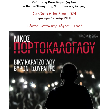
Είσοδος διαχειριστή
Μαζί του η
Βίκυ Καρατζόγλου
,
ο
Βύρων Τσουράπης
& οι
Ευγενείς Αλήτες
Σάββατο 6 Ιουλίου 2024
ώρα προσέλευσης 20:00
Θέατρο Ανατολικής Τάφρου | Χανιά