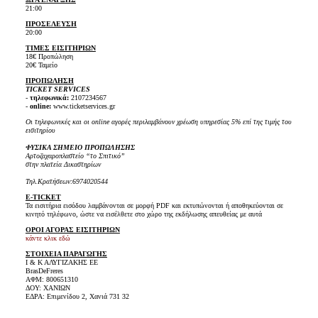
21:00
ΠΡΟΣΕΛΕΥΣΗ
20:00
ΤΙΜΕΣ ΕΙΣΙΤΗΡΙΩΝ
18€ Προπώληση
20€ Ταμείο
ΠΡΟΠΩΛΗΣΗ
TICKET SERVICES
-
τηλεφωνικά:
2107234567
-
online:
www.ticketservices.gr
Οι τηλεφωνικές και οι online αγορές περιλαμβάνουν χρέωση υπηρεσίας 5% επί της τιμής του
εισιτηρίου
ΦΥΣΙΚΑ ΣΗΜΕΙΟ ΠΡΟΠΩΛΗΣΗΣ
Αρτοζαχαροπλαστείο “το Σπιτικό”
στην πλατεία Δικαστηρίων
Τηλ.Κρατήσεων:6974020544
E-TICKET
Τα εισιτήρια εισόδου λαμβάνονται σε μορφή PDF και εκτυπώνονται ή αποθηκεύονται σε
κινητό τηλέφωνο, ώστε να εισέλθετε στο χώρο της εκδήλωσης απευθείας με αυτά
ΟΡΟΙ ΑΓΟΡΑΣ ΕΙΣΙΤΗΡΙΩΝ
κάντε κλικ εδώ
ΣΤΟΙΧΕΙΑ ΠΑΡΑΓΩΓΗΣ
Ι & Κ ΑΛΥΓΙΖΑΚΗΣ ΕΕ
BrasDeFreres
ΑΦΜ: 800651310
ΔΟΥ: ΧΑΝΙΩΝ
ΕΔΡΑ: Επιμενίδου 2, Χανιά 731 32