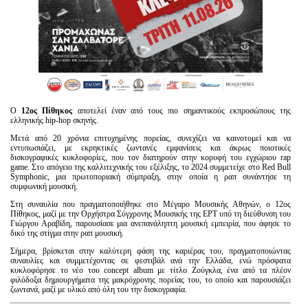
Ο
12ος Πίθηκος
αποτελεί έναν από τους πιο σημαντικούς εκπροσώπους της
ελληνικής hip-hop σκηνής.
Μετά από 20 χρόνια επιτυχημένης πορείας, συνεχίζει να καινοτομεί και να
εντυπωσιάζει, με εκρηκτικές ζωντανές εμφανίσεις και άκρως ποιοτικές
δισκογραφικές κυκλοφορίες, που τον διατηρούν στην κορυφή του εγχώριου rap
game. Στο απόγειο της καλλιτεχνικής του εξέλιξης, το 2024 συμμετείχε στο Red Bull
Symphonic, μια πρωτοποριακή σύμπραξη, στην οποία η ραπ συνάντησε τη
συμφωνική μουσική.
Στη συναυλία που πραγματοποιήθηκε στο Μέγαρο Μουσικής Αθηνών, ο 12ος
Πίθηκος, μαζί με την Ορχήστρα Σύγχρονης Μουσικής της ΕΡΤ υπό τη διεύθυνση του
Γιώργου Αραβίδη, παρουσίασε μια ανεπανάληπτη μουσική εμπειρία, που άφησε το
δικό της στίγμα στην ραπ μουσική.
Σήμερα, βρίσκεται στην καλύτερη φάση της καριέρας του, πραγματοποιώντας
συναυλίες και συμμετέχοντας σε φεστιβάλ ανά την Ελλάδα, ενώ πρόσφατα
κυκλοφόρησε το νέο του concept album με τίτλο Ζούγκλα, ένα από τα πλέον
φιλόδοξα δημιουργήματα της μακρόχρονης πορείας του, το οποίο και παρουσιάζει
ζωντανά, μαζί με υλικό από όλη του την δισκογραφία.