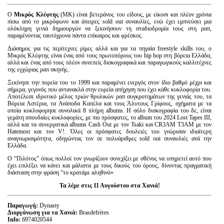
Ο
Μικρός Κλέφτης
(ΜΚ) είναι βετεράνος του είδους, με είκοσι και πλέον χρόνια
πίσω από το μικρόφωνο και άπειρες sold out συναυλίες, ενώ έχει εμπνεύσει μια
ολόκληρη γενιά δημιουργών να ξεκινήσουν τη σταδιοδρομία τους στη ραπ,
παραμένοντας ταυτόχρονα πάντα επίκαιρος και φρέσκος.
Διάσημος για τις περίτεχνες ρίμες αλλά και για τα πηγαία freestyle skills του, ο
Μικρός Κλέφτης είναι ένας από τους πρωτοπόρους του hip hop στη βόρεια Ελλάδα,
αλλά και ένας από τους πλέον συνεπείς δισκογραφικά και παραγωγικούς καλλιτέχνες
της εγχώριας ραπ σκηνής.
Ξεκίνησε την πορεία του το 1999 και παραμένει ενεργός στον ίδιο βαθμό μέχρι και
σήμερα, γεγονός που αντανακλά στην ευρεία απήχηση που έχει κάθε κυκλοφορία του.
Αποτέλεσε ιδρυτικό μέλος τριών θρυλικών ραπ συγκροτημάτων της γενιάς του, τα
Βόρεια Αστέρια, τα Ανάποδα Καπέλα και τους Άλυτους Γρίφους, σχήματα με τα
οποία κυκλοφορησε συνολικά 8 πλήρη albums. Η σόλο δισκογραφία του δε, είναι
γεμάτη σπουδαίες κυκλοφορίες, με πιο πρόσφατες, το album του 2024 Lost Tapes III,
αλλά και τα συνεργατικά albums Cash Out με τον Tsaki και CR3AM T3AM με τον
Hatemost και τον V!. Όλες οι πρόσφατες δουλειές του γνώρισαν ιδιαίτερη
αναγνωρισιμότητα, οδηγώντας τον σε πολυάριθμες sold out συναυλιές ανά την
Ελλάδα.
Ο “Πιλότος” όπως πολλοί τον γνωρίζουν συνεχίζει με σθένος να υπηρετεί αυτό που
έχει επιλέξει να κάνει και μάλιστα με τους δικούς του όρους, δίνοντας πραγματική
διάσταση στην φράση “το κρατάμε αληθινό»
Τα λέμε στις 11 Αυγούστου στα Χανιά!
Παραγωγή:
Dynasty
Διοργάνωση για τα Χανιά:
Brasdefrères
Info:
6974020544