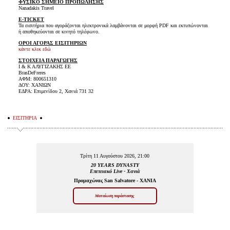
ΦΥΣΙΚΟ ΣΗΜΕΙΟ ΠΡΟΠΩΛΗΣΗΣ
Nanadakis Travel
E-TICKET
Τα εισιτήρια που αγοράζονται ηλεκτρονικά λαμβάνονται σε μορφή PDF και εκτυπώνονται
ή αποθηκεύονται σε κινητό τηλέφωνο.
ΟΡΟΙ ΑΓΟΡΑΣ ΕΙΣΙΤΗΡΙΩΝ
κάντε κλικ εδώ
ΣΤΟΙΧΕΙΑ ΠΑΡΑΓΩΓΗΣ
Ι & Κ ΑΛΥΓΙΖΑΚΗΣ ΕΕ
BrasDeFreres
ΑΦΜ: 800651310
ΔΟΥ: ΧΑΝΙΩΝ
ΕΔΡΑ: Επιμενίδου 2, Χανιά 731 32
ΕΙΣΙΤΗΡΙΑ
Τρίτη 11 Αυγούστου 2026, 21:00
20 YEARS DYNASTY
Επετειακό Live - Χανιά
Προμαχώνας San Salvatore - ΧΑΝΙΑ
Ματαίωση παράστασης