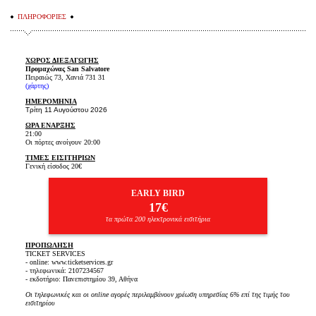
ΠΛΗΡΟΦΟΡΙΕΣ
ΧΩΡΟΣ ΔΙΕΞΑΓΩΓΗΣ
Προμαχώνας San Salvatore
Πειραιώς 73, Χανιά 731 31
(
χάρτης
)
ΗΜΕΡΟΜΗΝΙΑ
Τρίτη 11 Αυγούστου 2026
ΩΡΑ ΕΝΑΡΞΗΣ
21:00
Οι πόρτες ανοίγουν 20:00
ΤΙΜΕΣ ΕΙΣΙΤΗΡΙΩΝ
Γενική είσοδος 20€
EARLY BIRD
17€
τα πρώτα 200 ηλεκτρονικά εισιτήρια
ΠΡΟΠΩΛΗΣΗ
TICKET SERVICES
- online: www.ticketservices.gr
- τηλεφωνικά: 2107234567
- εκδοτήριο: Πανεπιστημίου 39, Αθήνα
Οι τηλεφωνικές και οι online αγορές περιλαμβάνουν χρέωση υπηρεσίας 6% επί της τιμής του
εισιτηρίου