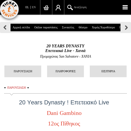
EL
EN
Αναζήτηση
Πανεπιστημίου 39, Αθήνα
Αρχική σελίδα
Online παραστάσεις
Συναυλίες
Θέατρο
Χορός/Χοροθέατρο
Παιδικά
210 7234567
20 YEARS DYNASTY
info@ticketservices.gr
Επετειακό Live - Χανιά
Προμαχώνας San Salvatore - ΧΑΝΙΑ
Αναζήτηση
ΠΑΡΟΥΣΙΑΣΗ
ΠΛΗΡΟΦΟΡΙΕΣ
ΕΙΣΙΤΗΡΙΑ
Σύνδεση/Εγγραφή
Παραγγελία
ΠΑΡΟΥΣΙΑΣΗ
Αναζήτηση παραγγελίας
20 Υears Dynasty ! Επετειακό Live
Προσωπικά Δεδομένα
Dani Gambino
Πληροφορίες
12ος Πίθηκος