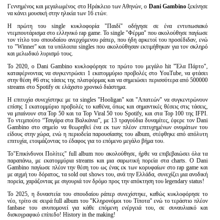
Γεννημένος και μεγαλωμένος στο Ηράκλειο των Αθηνών, ο
Dani Gambino
ξεκίνησε
να κάνει μουσική στην ηλικία των 16 ετών.
Η πρώτη του single κυκλοφορία "Παιδί" οδήγησε σε ένα εντυπωσιακό
ντεμπουτάρισμα στο ελληνικό rap game. Το single "Φέρμα" που ακολούθησε παγίωσε
τον τίτλο του σπουδαίου ανερχόμενου ράπερ, που ήδη αρκετοί του προσέδιδαν, ενώ
το "Winner" και τα υπόλοιπα singles που ακολούθησαν εκτιμήθηκαν για τον σκληρό
και μελωδικό λυρισμό τους.
Το 2020, ο Dani Gambino κυκλοφόρησε το πρώτο του μεγάλο hit "Έλα Πάρτο",
καταφέρνοντας να συγκεντρώσει 1 εκατομμύριο προβολές στο YouTube, να φτάσει
στην θέση #6 στις τάσεις της πλατφόρμας και να σημειώσει περισσότερα από 500000
streams στο Spotify σε ελάχιστο χρονικό διάστημα.
Η επιτυχία συνεχίστηκε με τα singles "Hooligan" και "Απατεών" να συγκεντρώνουν
επίσης 1 εκατομμύριο προβολές το καθένα, όπως και σημαντικές θέσεις στις τάσεις,
να μπαίνουν στα Top 50 και τα Top Viral 50 του Spotify, και στα Top 100 της IFPI.
Tο ντεμπούτο “Τσιγάρα στα Βαλκάνια”, με 13 τραγούδια δυναμίτες, έφερε τον Dani
Gambino στο σημείο να θεωρηθεί ένα εκ των πλέον επιτυχημένων ονομάτων του
είδους στην χώρα, ενώ η περιοδεία παρουσίασης του album, στέφθηκε από απόλυτη
επιτυχία, ετοιμάζοντας το έδαφος για το επόμενο μεγάλο βήμα του.
Το"Επικίνδυνοι Πολίτες" full album που ακολούθησε, ήρθε να επιβεβαιώσει όλα τα
παραπάνω, με εκατομμύρια streams και μια σαρωτική πορεία στα charts. Ο Dani
Gambino παγίωσε πλέον την θέση του ως ένας εκ των κορυφαίων στο rap game και
με αιχμή του δόρατος, τα sold out shows του, ανά την Ελλάδα, συνεχίζει μια ανοδική
πορεία, χαράζοντας με σιγουριά τον δρόμο προς την απόκτηση του legendary status!
Το 2025, η δυναστεία του σπουδαίου ράπερ συνεχίστηκε, καθώς κυκλοφόρησε το
νέο, τρίτο σε σειρά full album του "Κληρονόμοι του Τίποτα" ενώ το τεράστιο πλέον
fanbase του ανυπομονεί για κάθε επόμενη ενέργειά του, σε συναυλιακό και
δισκογραφικό επίπεδο! History in the making!