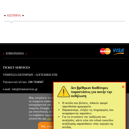
ΕΙΣΙΤΗΡΙΑ
ΕΠΙΚΟΙΝΩΝΙΑ
TICKET SERVICES
ΥΠΗΡΕΣΙΑ ΕΙΣΙΤΗΡΙΩΝ - ΛΟΓΙΣΜΙΚΗ ΕΠΕ
Τηλεφωνικό κέντρο:
210 7234567
×
Δεν βρέθηκαν διαθέσιμες
e-mail:
info@ticketservices.gr
παραστάσεις για αυτήν την
εκδήλωση
Εκδοτήριο: Πανεπιστημίου 39 (Στοά Πεσμαζόγλου), Αθήνα
Μας επιτρέπετε να αποθηκεύουμε στον φυλλομετρητή σας
τα λεγόμενα cookies; Με αυτόν τον τρόπο θα
Η σελίδα που βλέπετε, πιθανόν αφορά
Ώρες λειτουργίας εκδοτηρίου: Δευ-Παρ: 9πμ-5μμ
καταγράφονται από εμάς και τρίτες συνεργαζόμενες
παρελθούσα ημερομηνία.
εταιρείες (Google, Facebook κτλ) στοιχεία επισκεψιμότητας
Παρακαλούμε, ελέγξτε τις πληροφορίες που
για στατιστικούς αλλά και διαφημιστικούς λόγους. Μπορείτε
αναγράφονται παραπάνω
να διαβάσετε περισσότερα για την χρήση cookies από την
Για να εντοπίσετε την εκδήλωση που
ιστοσελίδα μας
εδώ
.
αναζητάτε, κάντε κλικ στο ειδικό εικονίδιο
αναζήτησης παραστάσεων στην κορυφή της
Ναι, επιτρέπω
Όχι, δεν επιτρέπω
σελίδας