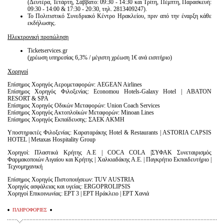
(Δευτέρα, Τετάρτη, Σάββατο: 09:30 - 14:30 και Τρίτη, Πέμπτη, Παρασκευή:
09:30 - 14:00 & 17:30 - 20:30, τηλ. 2813409247).
Το Πολιτιστικό Συνεδριακό Κέντρο Ηρακλείου, πριν από την έναρξη κάθε
εκδήλωσης.
Ηλεκτρονική προπώληση
Ticketservices.gr
(χρέωση υπηρεσίας 6,3% / μέγιστη χρέωση 1€ ανά εισιτήριο)
Χορηγοί
Επίσημος Χορηγός Αερομεταφορών: AEGEAN Airlines
Επίσημος Χορηγός Φιλοξενίας: Economou Hotels-Galaxy Hotel | ΑΒΑΤΟΝ
RESORT & SPA
Επίσημος Χορηγός Οδικών Μεταφορών: Union Coach Services
Επίσημος Χορηγός Ακτοπλοϊκών Μεταφορών: Minoan Lines
Επίσημος Χορηγός Εκπαίδευσης: ΣΑΕΚ ΑΚΜΗ
Υποστηρικτές Φιλοξενίας: Καραταράκης Hotel & Restaurants | ASTORIA CAPSIS
HOTEL | Metaxas Hospitality Group
Χορηγοί: Πλαστικά Κρήτης Α.Ε | COCA COLA |ΣΥΦΑΚ Συνεταιρισμός
Φαρμακοποιών Αιγαίου και Κρήτης | Χαλκιαδάκης Α.Ε. | Παγκρήτιο Εκπαιδευτήριο |
Τεχνομηχανική
Επίσημος Χορηγός Πιστοποιήσεων: TUV AUSTRIA
Χορηγός ασφάλειας και υγείας: ERGOPROLIPSIS
Χορηγοί Επικοινωνίας: ΕΡΤ 3 | ΕΡΤ Ηράκλειο | ΕΡΤ Χανιά
ΠΛΗΡΟΦΟΡΙΕΣ