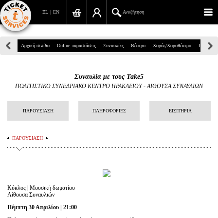
EL
EN
Αναζήτηση
Πανεπιστημίου 39, Αθήνα
Αρχική σελίδα
Online παραστάσεις
Συναυλίες
Θέατρο
Χορός/Χοροθέατρο
Παιδικά
210 7234567
Συναυλία με τους Take5
info@ticketservices.gr
ΠΟΛΙΤΙΣΤΙΚΟ ΣΥΝΕΔΡΙΑΚΟ ΚΕΝΤΡΟ ΗΡΑΚΛΕΙΟΥ
-
ΑΙΘΟΥΣΑ ΣΥΝΑΥΛΙΩΝ
Αναζήτηση
ΠΑΡΟΥΣΙΑΣΗ
ΠΛΗΡΟΦΟΡΙΕΣ
ΕΙΣΙΤΗΡΙΑ
Σύνδεση/Εγγραφή
ΠΑΡΟΥΣΙΑΣΗ
Παραγγελία
Αναζήτηση παραγγελίας
Προσωπικά Δεδομένα
Κύκλος | Μουσική δωματίου
Αίθουσα Συναυλιών
Πληροφορίες
Πέμπτη 30 Απριλίου | 21:00