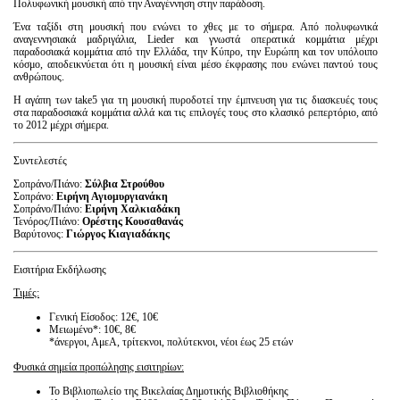
Πολυφωνική μουσική από την Αναγέννηση στην παράδοση.
Είσοδος διαχειριστή
Ένα ταξίδι στη μουσική που ενώνει το χθες με το σήμερα. Από πολυφωνικά
αναγεννησιακά μαδριγάλια, Lieder και γνωστά οπερατικά κομμάτια μέχρι
παραδοσιακά κομμάτια από την Ελλάδα, την Κύπρο, την Ευρώπη και τον υπόλοιπο
κόσμο, αποδεικνύεται ότι η μουσική είναι μέσο έκφρασης που ενώνει παντού τους
ανθρώπους.
Η αγάπη των take5 για τη μουσική πυροδοτεί την έμπνευση για τις διασκευές τους
στα παραδοσιακά κομμάτια αλλά και τις επιλογές τους στο κλασικό ρεπερτόριο, από
το 2012 μέχρι σήμερα.
Συντελεστές
Σοπράνο/Πιάνο:
Σύλβια Στρούθου
Σοπράνο:
Ειρήνη Αγιομυργιανάκη
Σοπράνο/Πιάνο:
Ειρήνη Χαλκιαδάκη
Τενόρος/Πιάνο:
Ορέστης Κουσαθανάς
Βαρύτονος:
Γιώργος Κιαγιαδάκης
Εισιτήρια Εκδήλωσης
Τιμές:
Γενική Είσοδος: 12€, 10€
Μειωμένο*: 10€, 8€
*άνεργοι, ΑμεΑ, τρίτεκνοι, πολύτεκνοι, νέοι έως 25 ετών
Φυσικά σημεία προπώλησης εισιτηρίων:
Το Βιβλιοπωλείο της Βικελαίας Δημοτικής Βιβλιοθήκης