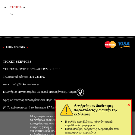
ΕΙΣΙΤΗΡΙΑ
ΕΠΙΚΟΙΝΩΝΙΑ
TICKET SERVICES
ΥΠΗΡΕΣΙΑ ΕΙΣΙΤΗΡΙΩΝ - ΛΟΓΙΣΜΙΚΗ ΕΠΕ
Τηλεφωνικό κέντρο:
210 7234567
e-mail:
info@ticketservices.gr
Εκδοτήριο: Πανεπιστημίου 39 (Στοά Πεσμαζόγλου), Αθήνα
Ώρες λειτουργίας εκδοτηρίου: Δευ-Παρ: 9πμ-5μμ (*)
×
Δεν βρέθηκαν διαθέσιμες
(*)
To εκδοτήριο κατά το διάστημα 17 Ιουλίου έως και 6 Αυγούστου θα λειτουργεί Δευτέρα έως
παραστάσεις για αυτήν την
εκδήλωση
Παρασκευή από τις 10:00 έως τις 15:00.
Μας επιτρέπετε να αποθηκεύουμε στον φυλλομετρητή σας
τα λεγόμενα cookies; Με αυτόν τον τρόπο θα
Η σελίδα που βλέπετε, πιθανόν αφορά
καταγράφονται από εμάς και τρίτες συνεργαζόμενες
παρελθούσα ημερομηνία.
εταιρείες (Google, Facebook κτλ) στοιχεία επισκεψιμότητας
Παρακαλούμε, ελέγξτε τις πληροφορίες που
για στατιστικούς αλλά και διαφημιστικούς λόγους. Μπορείτε
αναγράφονται παραπάνω
να διαβάσετε περισσότερα για την χρήση cookies από την