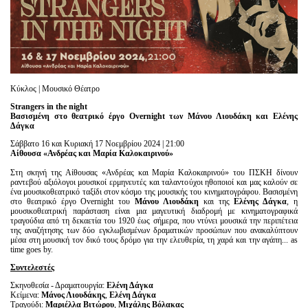
Είσοδος διαχειριστή
Κύκλος | Μουσικό Θέατρο
Strangers in the night
Βασισμένη στο θεατρικό έργο
Overnight
των Μάνου Λιουδάκη και Ελένης
Δάγκα
Σάββατο 16 και Κυριακή 17 Νοεμβρίου 2024 | 21:00
Αίθουσα «Ανδρέας και Μαρία Καλοκαιρινού»
Στη σκηνή της Αίθουσας «Ανδρέας και Μαρία Καλοκαιρινού» του ΠΣΚΗ δίνουν
ραντεβού αξιόλογοι μουσικοί ερμηνευτές και ταλαντούχοι ηθοποιοί και μας καλούν σε
ένα μουσικοθεατρικό ταξίδι στον κόσμο της μουσικής του κινηματογράφου. Βασισμένη
στο θεατρικό έργο Overnight του
Μάνου Λιουδάκη
και της
Ελένης Δάγκα
, η
μουσικοθεατρική παράσταση είναι μια μαγευτική διαδρομή με κινηματογραφικά
τραγούδια από τη δεκαετία του 1920 έως σήμερα, που ντύνει μουσικά την περιπέτεια
της αναζήτησης των δύο εγκλωβισμένων δραματικών προσώπων που ανακαλύπτουν
μέσα στη μουσική τον δικό τους δρόμο για την ελευθερία, τη χαρά και την αγάπη... as
time goes by.
Συντελεστές
Σκηνοθεσία - Δραματουργία:
Ελένη Δάγκα
Κείμενα:
Μάνος Λιουδάκης
,
Ελένη Δάγκα
Τραγούδι:
Μαριέλλα Βιτώρου
,
Μιχάλης Βόλακας