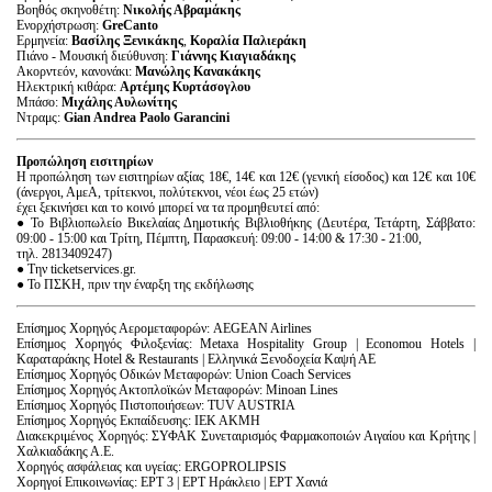
Βοηθός σκηνοθέτη:
Νικολής Αβραμάκης
Ενορχήστρωση:
GreCanto
Ερμηνεία:
Βασίλης Ξενικάκης
,
Κοραλία Παλιεράκη
Πιάνο - Μουσική διεύθυνση:
Γιάννης Κιαγιαδάκης
Ακορντεόν, κανονάκι:
Μανώλης Κανακάκης
Ηλεκτρική κιθάρα:
Αρτέμης Κυρτάσογλου
Μπάσο:
Μιχάλης Αυλωνίτης
Ντραμς:
Gian
Andrea
Paolo
Garancini
Προπώληση εισιτηρίων
Η προπώληση των εισιτηρίων αξίας 18€, 14€ και 12€ (γενική είσοδος) και 12€ και 10€
(άνεργοι, ΑμεΑ, τρίτεκνοι, πολύτεκνοι, νέοι έως 25 ετών)
έχει ξεκινήσει και το κοινό μπορεί να τα προμηθευτεί από:
● Το Βιβλιοπωλείο Βικελαίας Δημοτικής Βιβλιοθήκης (Δευτέρα, Τετάρτη, Σάββατο:
09:00 - 15:00 και Τρίτη, Πέμπτη, Παρασκευή: 09:00 - 14:00 & 17:30 - 21:00,
τηλ. 2813409247)
● Την ticketservices.gr.
● Το ΠΣΚΗ, πριν την έναρξη της εκδήλωσης
Επίσημος Χορηγός Αερομεταφορών: AEGEAN Airlines
Επίσημος Χορηγός Φιλοξενίας: Metaxa Hospitality Group | Economou Hotels |
Καραταράκης Hotel & Restaurants | Ελληνικά Ξενοδοχεία Καψή ΑΕ
Επίσημος Χορηγός Οδικών Μεταφορών: Union Coach Services
Επίσημος Χορηγός Ακτοπλοϊκών Μεταφορών: Minoan Lines
Επίσημος Χορηγός Πιστοποιήσεων: TUV AUSTRIA
Επίσημος Χορηγός Εκπαίδευσης: ΙΕΚ ΑΚΜΗ
Διακεκριμένος Χορηγός: ΣΥΦΑΚ Συνεταιρισμός Φαρμακοποιών Αιγαίου και Κρήτης |
Χαλκιαδάκης Α.Ε.
Χορηγός ασφάλειας και υγείας: ERGOPROLIPSIS
Χορηγοί Επικοινωνίας: ΕΡΤ 3 | ΕΡΤ Ηράκλειο | ΕΡΤ Χανιά