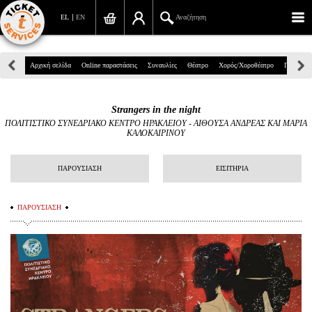
EL
EN
Αναζήτηση
Πανεπιστημίου 39, Αθήνα
Αρχική σελίδα
Online παραστάσεις
Συναυλίες
Θέατρο
Χορός/Χοροθέατρο
Παιδικά
210 7234567
Strangers in the night
info@ticketservices.gr
ΠΟΛΙΤΙΣΤΙΚΟ ΣΥΝΕΔΡΙΑΚΟ ΚΕΝΤΡΟ ΗΡΑΚΛΕΙΟΥ
-
ΑΙΘΟΥΣΑ ΑΝΔΡΕΑΣ ΚΑΙ ΜΑΡΙΑ
ΚΑΛΟΚΑΙΡΙΝΟΥ
Αναζήτηση
ΠΑΡΟΥΣΙΑΣΗ
ΕΙΣΙΤΗΡΙΑ
Σύνδεση/Εγγραφή
Παραγγελία
ΠΑΡΟΥΣΙΑΣΗ
Αναζήτηση παραγγελίας
Προσωπικά Δεδομένα
Πληροφορίες