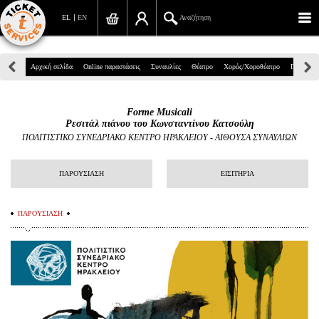
EL
EN
Αναζήτηση
Πανεπιστημίου 39, Αθήνα
Αρχική σελίδα
Online παραστάσεις
Συναυλίες
Θέατρο
Χορός/Χοροθέατρο
Παιδικά
210 7234567
Forme Musicali
info@ticketservices.gr
Ρεσιτάλ πιάνου του Κωνσταντίνου Κατσούλη
ΠΟΛΙΤΙΣΤΙΚΟ ΣΥΝΕΔΡΙΑΚΟ ΚΕΝΤΡΟ ΗΡΑΚΛΕΙΟΥ
-
ΑΙΘΟΥΣΑ ΣΥΝΑΥΛΙΩΝ
Αναζήτηση
ΠΑΡΟΥΣΙΑΣΗ
ΕΙΣΙΤΗΡΙΑ
Σύνδεση/Εγγραφή
Παραγγελία
ΠΑΡΟΥΣΙΑΣΗ
Αναζήτηση παραγγελίας
Προσωπικά Δεδομένα
Πληροφορίες