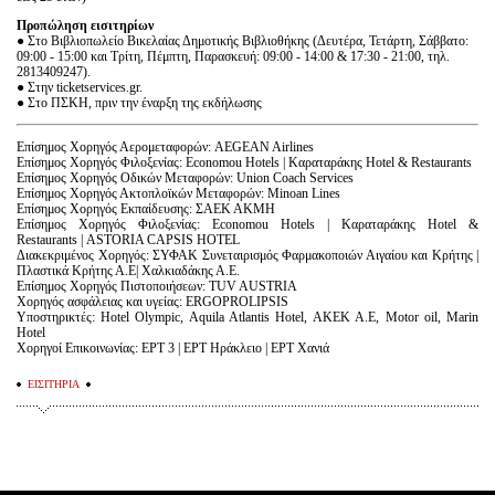
Προπώληση εισιτηρίων
● Στο Βιβλιοπωλείο Βικελαίας Δημοτικής Βιβλιοθήκης (Δευτέρα, Τετάρτη, Σάββατο:
09:00 - 15:00 και Τρίτη, Πέμπτη, Παρασκευή: 09:00 - 14:00 & 17:30 - 21:00, τηλ.
2813409247).
● Στην ticketservices.gr.
● Στο ΠΣΚΗ, πριν την έναρξη της εκδήλωσης
Επίσημος Χορηγός Αερομεταφορών: AEGEAN Airlines
​Επίσημος Χορηγός Φιλοξενίας: Economou Hotels | Καραταράκης Hotel & Restaurants
​Επίσημος Χορηγός Οδικών Μεταφορών: Union Coach Services
​Επίσημος Χορηγός Ακτοπλοϊκών Μεταφορών: Minoan Lines
​Επίσημος Χορηγός Εκπαίδευσης: ΣΑΕΚ ΑΚΜΗ
Επίσημος Χορηγός Φιλοξενίας: Economou Hotels | Καραταράκης Hotel &
Restaurants | ASTORIA CAPSIS HOTEL
​Διακεκριμένος Χορηγός: ΣΥΦΑΚ Συνεταιρισμός Φαρμακοποιών Αιγαίου και Κρήτης |
Πλαστικά Κρήτης Α.Ε| Χαλκιαδάκης Α.Ε.
​Επίσημος Χορηγός Πιστοποιήσεων: TUV AUSTRIA
​Χορηγός ασφάλειας και υγείας: ERGOPROLIPSIS
​Υποστηρικτές: Hotel Olympic, Aquila Atlantis Hotel, ΑΚΕΚ Α.Ε, Motor oil, Marin
Hotel
​Χορηγοί Επικοινωνίας: ΕΡΤ 3 | ΕΡΤ Ηράκλειο | ΕΡΤ Χανιά
ΕΙΣΙΤΗΡΙΑ