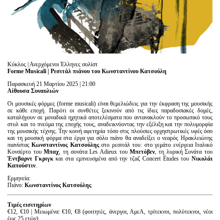
Είσοδος διαχειριστή
Κύκλος | Ανερχόμενοι Έλληνες σολίστ
Forme
Musicali
| Ρεσιτάλ πιάνου του Κωνσταντίνου Κατσούλη
Παρασκευή 21 Μαρτίου 2025 | 21:00
Αίθουσα Συναυλιών
Οι μουσικές φόρμες (forme musicali) είναι θεμελιώδεις για την έκφραση της μουσικής
σε κάθε εποχή. Παρότι οι συνθέτες ξεκινούν από τις ίδιες παραδοσιακές δομές,
καταλήγουν σε μοναδικά ηχητικά αποτελέσματα που αντανακλούν το προσωπικό τους
στυλ και το πνεύμα της εποχής τους, αναδεικνύοντας την εξέλιξη και την πολυμορφία
της μουσικής τέχνης.
Την
κοινή αφετηρία τόσο στις πλούσιες ορχηστρωτικές υφές όσο
και τη μουσική φόρμα στα έργα για σόλο πιάνο θα αναδείξει ο νεαρός Ηρακλειώτης
πιανίστας
Κωνσταντίνος Κατσούλης
στο ρεσιτάλ του: στο γεμάτο ενέργεια Ιταλικό
Κονσέρτο του
Μπαχ
, τη σονάτα Les Adieux του
Μπετόβεν
, τη λυρική Σονάτα του
Έντβαρντ
Γκριγκ
και στα εμπνευσμένα από την τζαζ Concert Études του
Νικολάι
Καπούστιν
.
Ερμηνεία:
Πιάνο:
Κωνσταντίνος Κατσούλης
Τιμές εισιτηρίων
€12, €10 | Μειωμένα: €10, €8 (φοιτητές, άνεργοι, ΑμεΑ, τρίτεκνοι, πολύτεκνοι, νέοι
έως 25 ετών)