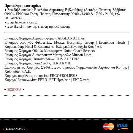
Προπώληση εισιτηρίων
● Στο Βιβλιοπωλείο Βικελαίας Δημοτικής Βιβλιοθήκης (Δευτέρα, Τετάρτη, Σάββατο:
09:00 - 15:00 και Τρίτη, Πέμπτη, Παρασκευή: 09:00 - 14:00 & 17:30 - 21:00, τηλ.
2813409247).
● Στην ticketservices.gr.
● Στο ΠΣΚΗ, πριν την έναρξη της εκδήλωσης
Επίσημος Χορηγός Αερομεταφορών: AEGEAN Airlines
Επίσημος Χορηγός Φιλοξενίας: Metaxa Hospitality Group | Economou Hotels |
Καραταράκης Hotel & Restaurants | Ελληνικά Ξενοδοχεία Καψή ΑΕ
Επίσημος Χορηγός Οδικών Μεταφορών: Union Coach Services
Επίσημος Χορηγός Ακτοπλοϊκών Μεταφορών: Minoan Lines
Επίσημος Χορηγός Πιστοποιήσεων: TUV AUSTRIA
Επίσημος Χορηγός Εκπαίδευσης: ΙΕΚ ΑΚΜΗ
Διακεκριμένος Χορηγός: ΣΥΦΑΚ Συνεταιρισμός Φαρμακοποιών Αιγαίου και Κρήτης |
Χαλκιαδάκης Α.Ε.
Χορηγός ασφάλειας και υγείας: ERGOPROLIPSIS
Χορηγοί Επικοινωνίας: ΕΡΤ 3 | ΕΡΤ Ηράκλειο | ΕΡΤ Χανιά
ΕΙΣΙΤΗΡΙΑ
ΕΠΙΚΟΙΝΩΝΙΑ