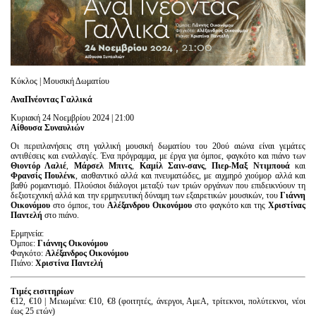
Είσοδος διαχειριστή
Κύκλος | Μουσική Δωματίου
ΑναΠνέοντας Γαλλικά
Κυριακή 24 Νοεμβρίου 2024 | 21:00
Αίθουσα Συναυλιών
Οι περιπλανήσεις στη γαλλική μουσική δωματίου του 20ού αιώνα είναι γεμάτες
αντιθέσεις και εναλλαγές. Ένα πρόγραμμα, με έργα για όμποε, φαγκότο και πιάνο των
Θιοντόρ Λαλιέ
,
Μάρσελ Μπιτς
,
Καμίλ Σαιν-σανς
,
Πιερ-Μαξ Ντιμπουά
και
Φρανσίς Πουλένκ
, αισθαντικό αλλά και πνευματώδες, με αιχμηρό χιούμορ αλλά και
βαθύ ρομαντισμό. Πλούσιοι διάλογοι μεταξύ των τριών οργάνων που επιδεικνύουν τη
δεξιοτεχνική αλλά και την ερμηνευτική δύναμη των εξαιρετικών μουσικών, του
Γιάννη
Οικονόμου
στο όμποε, του
Αλέξανδρου Οικονόμου
στο φαγκότο και της
Χριστίνας
Παντελή
στο πιάνο.
Ερμηνεία:
Όμποε:
Γιάννης Οικονόμου
Φαγκότο:
Αλέξανδρος Οικονόμου
Πιάνο:
Χριστίνα Παντελή
Τιμές εισιτηρίων
€12, €10 | Μειωμένα: €10, €8 (φοιτητές, άνεργοι, ΑμεΑ, τρίτεκνοι, πολύτεκνοι, νέοι
έως 25 ετών)