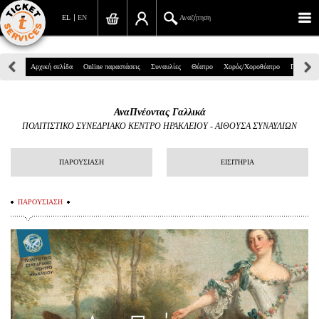
EL
EN
Αναζήτηση
Πανεπιστημίου 39, Αθήνα
Αρχική σελίδα
Online παραστάσεις
Συναυλίες
Θέατρο
Χορός/Χοροθέατρο
Παιδικά
210 7234567
ΑναΠνέοντας Γαλλικά
info@ticketservices.gr
ΠΟΛΙΤΙΣΤΙΚΟ ΣΥΝΕΔΡΙΑΚΟ ΚΕΝΤΡΟ ΗΡΑΚΛΕΙΟΥ
-
ΑΙΘΟΥΣΑ ΣΥΝΑΥΛΙΩΝ
Αναζήτηση
ΠΑΡΟΥΣΙΑΣΗ
ΕΙΣΙΤΗΡΙΑ
Σύνδεση/Εγγραφή
ΠΑΡΟΥΣΙΑΣΗ
Παραγγελία
Αναζήτηση παραγγελίας
Προσωπικά Δεδομένα
Πληροφορίες