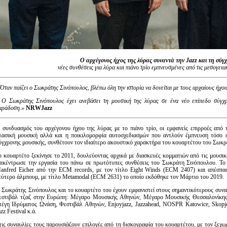
Ο αρχέγονος ήχος της λύρας συναντά την Jazz και τη σύ
νέες συνθέσεις για λύρα και πιάνο τρίο
εμπνευσμένες από τις μεσογεια
 Όταν παίζει ο Σωκράτης Σινόπουλος, βλέπω όλη την ιστορία να δονείται με τους αρχαίους ήχο
 Ο Σωκράτης Σινόπουλος έχει ανεβάσει τη μουσική της λύρας σε ένα νέο επίπεδο σύγχρο
αράδοση.
»
NRWJazz
 συνδυασμός του αρχέγονου ήχου της λύρας με το πιάνο τρίο, οι εμφανείς επιρροές από τ
λασική μουσική αλλά και η ποικιλομορφία αυτοσχεδιασμών που αντλούν έμπνευση τόσο 
ύγχρονης μουσικής, συνθέτουν τον ιδιαίτερο ακουστικό χαρακτήρα του κουαρτέτου του Σωκ
ο κουαρτέτο ξεκίνησε το 2011, δουλεύοντας αρχικά με διασκευές κομματιών από τις μουσι
πικέντρωσε την εργασία του πάνω σε πρωτότυπες συνθέσεις του Σωκράτη Σινόπουλου. Το
anfred Eicher από την ECM records, με τον τίτλο Eight Winds (ECM 2407) και απέσπασε
εύτερο άλμπουμ, με τίτλο Metamodal (ECM 2631) το οποίο εκδόθηκε τον Μάρτιο του 2019.
 Σωκράτης Σινόπουλος και το κουαρτέτο του έχουν εμφανιστεί στους σημαντικότερους συνα
εστιβάλ τζαζ στην Ευρώπη: Μέγαρο Μουσικής Αθηνών, Μέγαρο Μουσικής Θεσσαλονίκης,
τέγη Ιδρύματος Ωνάση, Φεστιβάλ Αθηνών, Enjoyjazz, Jazzahead, NOSPR Katowice, Skopje J
zz Festival κ.ά.
τις συναυλίες τους παρουσιάζουν επιλογές από τη δισκογραφία του κουαρτέτου, με τον ξεχ