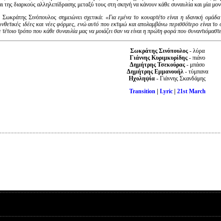
αι της διαρκούς αλληλεπίδρασης μεταξύ τους στη σκηνή να κάνουν κάθε συναυλία και μία μον
 Σωκράτης Σινόπουλος σημειώνει σχετικά:
«Για εμένα το κουαρτέτο είναι η ιδανική ομάδ
υνθετικές ιδέες και νέες φόρμες, ενώ αυτό που εκτιμώ και απολαμβάνω περισσότερο είναι το 
ε τέτοιο τρόπο που κάθε συναυλία μας να μοιάζει σαν να είναι η πρώτη φορά που συναντιόμαστε
Σωκράτης Σινόπουλος
- λύρα
Γιάννης Κυριμκυρίδης
- πιάνο
Δημήτρης Τσεκούρας
- μπάσο
Δημήτρης Εμμανουήλ
- τύμπανα
Ηχοληψία
- Γιάννης Σκανδάμης
Transition
|
Lyric
|
21st March