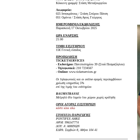
Κόκκινη γραμμή/ Στάση Μεταξουργείου
Λεωφορεία:
025 Ιπποκράτους / Στάση Σπύρου Πάτση
051 Ομόνια / Στάση Αγιος Γεώργιος
ΗΜΕΡΟΜΗΝΙΑ ΕΚΔΗΛΩΣΗΣ
Παρασκευή 17 Οκτωβρίου 2025
ΩΡΑ
ΕΝΑΡΞΗΣ
21:00
ΤΙΜΗ
ΕΙΣΙΤΗΡΙΟΥ
15€ Γενική είσοδος
ΠΡΟΠΩΛΗΣΗ
TICKETSERVICES
- Εκδοτήριο:
Πανεπιστημίου 39 (Στοά Πεσμαζόγλου)
- Τηλεφωνικά:
210 7234567
- Online:
www.ticketservices.gr
Οι τηλεφωνικές και οι online αγορές περιλαμβάνουν
χρέωση υπηρεσίας 5%
επί της τιμής του εισιτηρίου
BAUMSTRASSE
Μετρητά στο ταμείο του χώρου χωρίς κράτηση
ΟΡΟΙ ΑΓΟΡΑΣ ΕΙΣΙΤΗΡΙΩΝ
κάντε κλικ εδώ
ΣΤΟΙΧΕΙΑ ΠΑΡΑΓΩΓΗΣ
PONTIFEX AMKE
ΑΦΜ: 996547774
ΔΟΥ: Α' ΑΘΗΝΩΝ
ΕΔΡΑ: Σερβιών 8, Αθήνα 104 41