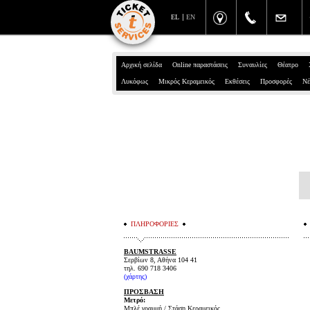
EL
EN
Αρχική σελίδα
Online παραστάσεις
Συναυλίες
Θέατρο
Λυκόφως
Μικρός Κεραμεικός
Εκθέσεις
Προσφορές
Νέ
ΠΛΗΡΟΦΟΡΙΕΣ
BAUMSTRASSE
Σερβίων 8, Αθήνα 104 41
τηλ.
690 718 3406
(χάρτης)
ΠΡΟΣΒΑΣΗ
Μετρό:
Μπλέ γραμμή / Στάση Κεραμεικός