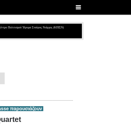
έντρο Πολιτισμού Ίδρυμα Σταύρος Νιάρχος (ΚΠΙΣΝ)
rasse παρουσιάζουν
uartet