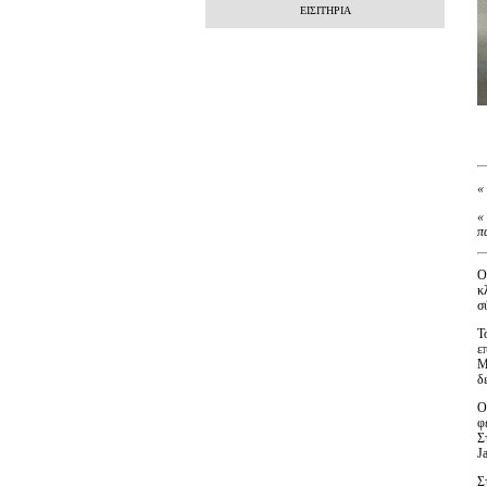
ΕΙΣΙΤΗΡΙΑ
«
«
π
Ο
κ
σ
Τ
ε
M
δ
Ο
φ
Σ
Ja
Σ