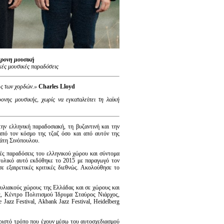
γχρονη μουσική
κές μουσικές παραδόσεις
υς των χορδών.
»
Charles Lloyd
νης μουσικής, χωρίς να εγκαταλείπει τη λαϊκή
ην ελληνική παραδοσιακή, τη βυζαντινή και την
από τον κόσμο της τζαζ όσο και από αυτόν της
ράτη Σινόπουλου.
κές παραδόσεις του ελληνικού χώρου και σύντομα
 υλικό αυτό εκδόθηκε το 2015 με παραγωγό τον
 εξαιρετικές κριτικές διεθνώς. Ακολούθησε το
υλιακούς χώρους της Ελλάδας και σε χώρους και
 Κέντρο Πολιτισμού Ίδρυμα Σταύρος Νιάρχος,
azz Festival, Akbank Jazz Festival, Heidelberg
ωριστό τρόπο που έχουν μέσω του αυτοσχεδιασμού