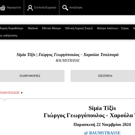
Παραγγελία
Σύνδεση/Εγγραφή
Αναζήτηση
Πανεπιστημίου 39, Αθήνα
Χορός/Χοροθέατρο
Παιδικά
Εθνικό Θέατρο
Εθνική Λυρική Σκηνή
Θέατρο Απόλλων - Σύρος
Κ
ες εκδηλώσεις
210 7234567
info@ticketservices.gr
Siμia Tiξis | Γιώργος Γεωργόπουλος - Χαρούλα Τσαλπαρά
BAUMSTRASSE
Αναζήτηση
Σύνδεση/Εγγραφή
ΠΛΗΡΟΦΟΡΙΕΣ
ΕΙΣΙΤΗΡΙΑ
Παραγγελία
ΠΑΡΟΥΣΙΑΣΗ
Αναζήτηση παραγγελίας
Siμia Tiξis
Προσωπικά Δεδομένα
Γιώργος Γεωργόπουλος - Χαρούλα
Πληροφορίες
Παρασκευή 22 Νοεμβρίου 2024
@ BAUMSTRASSE