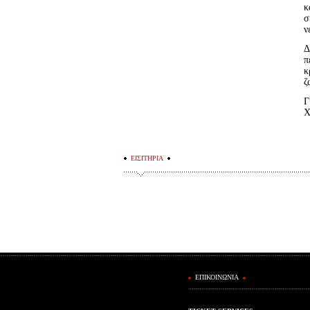
κ
σ
ν
Δ
π
κ
ζ
Γ
Χ
ΕΙΣΙΤΗΡΙΑ
ΕΠΙΚΟΙΝΩΝΙΑ