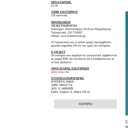
ΩΡΑ ΕΝΑΡΞΗΣ
21:30
ΤΙΜΗ ΕΙΣΙΤΗΡΙΟΥ
12€ κανονικό
ΠΡΟΠΩΛΗΣΗ
TICKET
SERVICES
Εκδοτήριο: Πανεπιστημίου 39 (Στοά Πεσμαζόγλου)
Τηλεφωνικά: 210 7234567
Online: www.ticketservices.gr
Οι τηλεφωνικές και οι online αγορές περιλαμβάνουν
χρέωση υπηρεσίας 5% επί της τιμής του εισιτηρίου
E-TICKET
Τα εισιτήρια που αγοράζονται ηλεκτρονικά λαμβάνονται
σε μορφή PDF και εκτυπώνονται ή αποθηκεύονται σε
κινητό τηλέφωνο
ΟΡΟΙ ΑΓΟΡΑΣ ΕΙΣΙΤΗΡΙΩΝ
κάντε κλικ εδώ
ΣΤΟΙΧΕΙΑ ΠΑΡΑΓΩΓΗΣ
PONTIFEX AMKE
ΑΦΜ: 996547774
ΔΟΥ: Α' ΑΘΗΝΩΝ
ΕΔΡΑ: Σερβιών 8, Αθήνα 104 41
ΕΙΣΙΤΗΡΙΑ
Σ
α