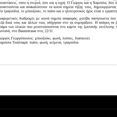
αταστάσεις, τόσο η στερεά, όσο και η υγρή. Ο Γιώργος και η Χαρούλα, δύο 
υναντιούνται και ανακαλύπτουν τα κοινά σημεία τήξης τους, δημιουργώντας
έα τραγούδια, το μπουζούκι, το πιάνο και ο ηλεκτρονικός ήχος είναι ο εργαστ
ιαφορετικές διαδρομές με κοινά σημεία αναφοράς, μοτίβα πασίγνωστα που 
εζά δικά τους και άλλων τους οδήγησαν στο να συμπράξουν. Η ανάγκη να β
ράμα των υλικών που ρευστοποιούνται στο καμίνι της ζωντανής εκτέλεσης 
ωντανά, στο Baumstrasse στις 22/11.
ιώργος Γεωργόπουλος: μπουζούκι, φωνή, λούπες, διασκευές
αρούλα Τσαλπαρά: πιάνο, φωνή, κείμενα, τραγούδια