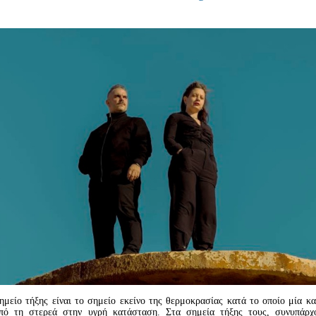
Είσοδος διαχειριστή
ημείο τήξης είναι το σημείο εκείνο της θερμοκρασίας κατά το οποίο μία κ
πό τη στερεά στην υγρή κατάσταση. Στα σημεία τήξης τους, συνυπάρχ