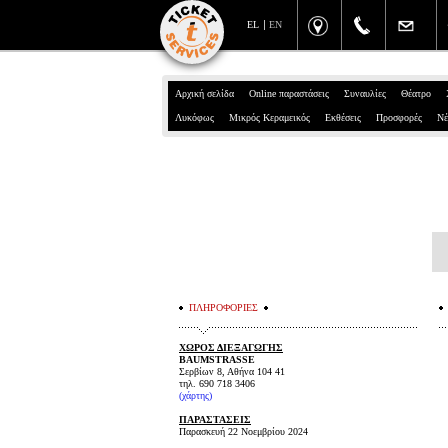
EL
EN
Αρχική σελίδα
Online παραστάσεις
Συναυλίες
Θέατρο
Λυκόφως
Μικρός Κεραμεικός
Εκθέσεις
Προσφορές
Νέ
ΠΛΗΡΟΦΟΡΙΕΣ
ΧΩΡΟΣ ΔΙΕΞΑΓΩΓΗΣ
BAUMSTRASSE
Σερβίων 8, Αθήνα 104 41
τηλ.
690 718 3406
(χάρτης)
ΠΑΡΑΣΤΑΣΕΙΣ
Παρασκευή 22 Νοεμβρίου 2024