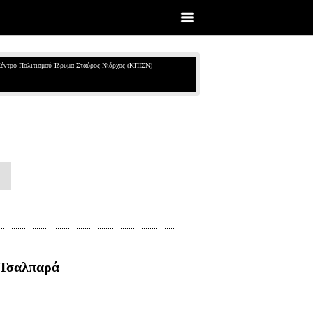
έντρο Πολιτισμού Ίδρυμα Σταύρος Νιάρχος (ΚΠΙΣΝ)
 Τσαλπαρά