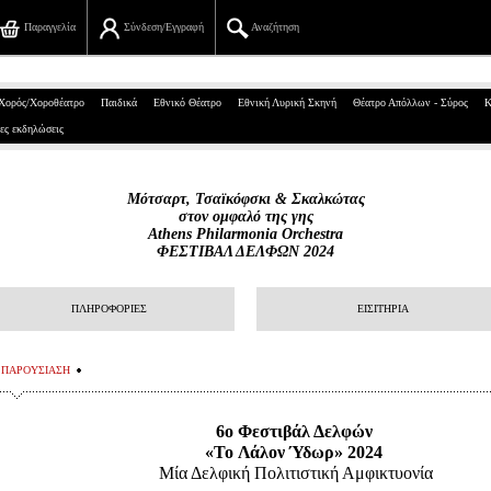
Παραγγελία
Σύνδεση/Εγγραφή
Αναζήτηση
Πανεπιστημίου 39, Αθήνα
Χορός/Χοροθέατρο
Παιδικά
Εθνικό Θέατρο
Εθνική Λυρική Σκηνή
Θέατρο Απόλλων - Σύρος
Κ
ες εκδηλώσεις
210 7234567
info@ticketservices.gr
Μότσαρτ, Τσαϊκόφσκι & Σκαλκώτας
στον ομφαλό της γης
Αναζήτηση
Athens Philarmonia Orchestra
ΦΕΣΤΙΒΑΛ ΔΕΛΦΩΝ 2024
Σύνδεση/Εγγραφή
ΠΛΗΡΟΦΟΡΙΕΣ
ΕΙΣΙΤΗΡΙΑ
Παραγγελία
Αναζήτηση παραγγελίας
ΠΑΡΟΥΣΙΑΣΗ
Προσωπικά Δεδομένα
6ο Φεστιβάλ Δελφών
«Το Λάλον Ύδωρ» 2024
Πληροφορίες
Μία Δελφική Πολιτιστική Αμφικτυονία