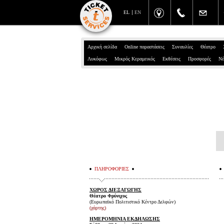
EL
EN
Αρχική σελίδα
Online παραστάσεις
Συναυλίες
Θέατρο
Λυκόφως
Μικρός Κεραμεικός
Εκθέσεις
Προσφορές
Νέ
ΠΛΗΡΟΦΟΡΙΕΣ
ΧΩΡΟΣ ΔΙΕΞΑΓΩΓΗΣ
Θέατρο Φρύνιχος
(Ευρωπαϊκό Πολιτιστικό Κέντρο Δελφών)
(χάρτης)
ΗΜΕΡΟΜΗΝΙΑ ΕΚΔΗΛΩΣΗΣ