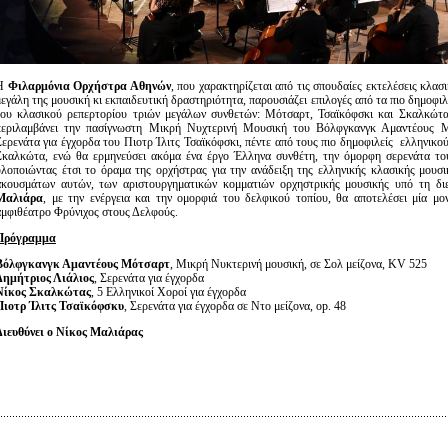
H
Φιλαρμόνια Ορχήστρα Αθηνών
, που χαρακτηρίζεται από τις σπουδαίες εκτελέσεις κλασ
μεγάλη της μουσική κι εκπαιδευτική δραστηριότητα, παρουσιάζει επιλογές από τα πιο δημοφι
του κλασικού ρεπερτορίου τριών μεγάλων συνθετών: Μότσαρτ, Τσαϊκόφσκι και Σκαλκώτα
περιλαμβάνει την πασίγνωστη Μικρή Νυχτερινή Μουσική του Βόλφγκανγκ Αμαντέους Μ
Σερενάτα για έγχορδα του Πιοτρ Ίλιτς Τσαϊκόφσκι, πέντε από τους πιο δημοφιλείς ελληνικο
Σκαλκώτα, ενώ θα ερμηνεύσει ακόμα ένα έργο Έλληνα συνθέτη, την όμορφη σερενάτα το
υλοποιώντας έτσι το όραμα της ορχήστρας για την ανάδειξη της ελληνικής κλασικής μουσι
ακουσμάτων αυτών, των αριστουργηματικών κομματιών ορχηστρικής μουσικής υπό τη δ
Μαλιάρα
, με την ενέργεια και την ομορφιά του δελφικού τοπίου, θα αποτελέσει μία μο
αμφιθέατρο Φρύνιχος στους Δελφούς.
Πρόγραμμα
Βόλφγκανγκ Αμαντέους Μότσαρτ
, Μικρή Νυκτερινή μουσική, σε Σολ μείζονα, KV 525
Δημήτριος Λιάλιος
, Σερενάτα για έγχορδα
Νίκος Σκαλκώτας
, 5 Ελληνικοί Χοροί για έγχορδα
Πιοτρ Ίλιτς Τσαϊκόφσκυ
, Σερενάτα για έγχορδα σε Ντο μείζονα, op. 48
Διευθύνει ο Νίκος Μαλιάρας