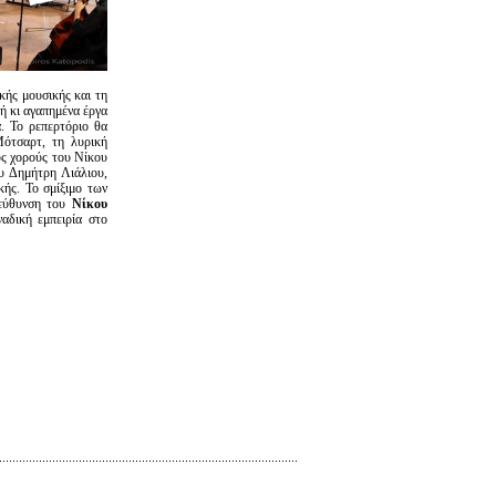
ικής μουσικής και τη
λή κι αγαπημένα έργα
. Το ρεπερτόριο θα
ότσαρτ, τη λυρική
ύς χορούς του Νίκου
υ Δημήτρη Λιάλιου,
κής. Το σμίξιμο των
ιεύθυνση του
Νίκου
ναδική εμπειρία στο