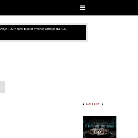
έντρο Πολιτισμού Ίδρυμα Σταύρος Νιάρχος (ΚΠΙΣΝ)
GALLERY