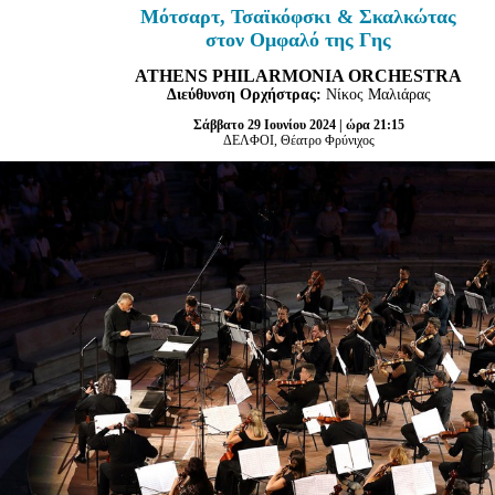
Είσοδος διαχειριστή
Μότσαρτ, Τσαϊκόφσκι & Σκαλκώτας
στον Ομφαλό της Γης
ATHENS PHILARMONIA ORCHESTRA
Διεύθυνση Ορχήστρας:
Νίκος Μαλιάρας
Σάββατο 29 Ιουνίου 2024 | ώρα 21:15
ΔΕΛΦΟΙ, Θέατρο Φρύνιχος