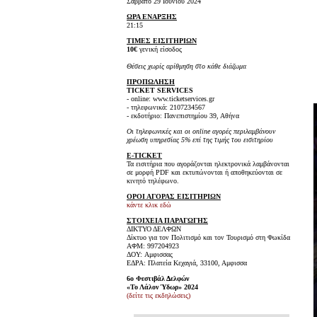
Σάββατο 29 Ιουνίου 2024
ΩΡΑ ΕΝΑΡΞΗΣ
21:15
ΤΙΜΕΣ ΕΙΣΙΤΗΡΙΩΝ
10€
γενική είσοδος
Θέσεις χωρίς αρίθμηση στο κάθε διάζωμα
ΠΡΟΠΩΛΗΣΗ
TICKET SERVICES
- online: www.ticketservices.gr
- τηλεφωνικά: 2107234567
- εκδοτήριο: Πανεπιστημίου 39, Αθήνα
Οι τηλεφωνικές και οι online αγορές περιλαμβάνουν
χρέωση υπηρεσίας 5% επί της τιμής του εισιτηρίου
E-TICKET
Τα εισιτήρια που αγοράζονται ηλεκτρονικά λαμβάνονται
σε μορφή PDF και εκτυπώνονται ή αποθηκεύονται σε
κινητό τηλέφωνο.
ΟΡΟΙ ΑΓΟΡΑΣ ΕΙΣΙΤΗΡΙΩΝ
κάντε κλικ εδώ
ΣΤΟΙΧΕΙΑ ΠΑΡΑΓΩΓΗΣ
ΔΙΚΤΥΟ ΔΕΛΦΩΝ
Δίκτυο για τον Πολιτισμό και τον Τουρισμό στη Φωκίδα
ΑΦΜ: 997204923
ΔΟΥ: Aμφισσας
ΕΔΡΑ: Πλατεία Κεχαγιά, 33100, Αμφισσα
6ο Φεστιβάλ Δελφών
«Το Λάλον Ύδωρ» 2024
(δείτε τις εκδηλώσεις)