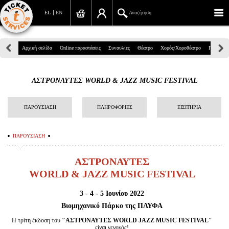
EL
EN
Αναζήτηση
Πανεπιστημίου 39, Αθήνα
Αρχική σελίδα
Online παραστάσεις
Συναυλίες
Θέατρο
Χορός/Χοροθέατρο
Παιδικά
210 7234567
ΑΣΤΡΟΝΑΥΤΕΣ WORLD & JAZZ MUSIC FESTIVAL
info@ticketservices.gr
Αναζήτηση
ΠΑΡΟΥΣΙΑΣΗ
ΠΛΗΡΟΦΟΡΙΕΣ
ΕΙΣΙΤΗΡΙΑ
Σύνδεση/Εγγραφή
ΠΑΡΟΥΣΙΑΣΗ
Παραγγελία
ΑΣΤΡΟΝΑΥΤΕΣ
Αναζήτηση παραγγελίας
WORLD & JAZZ MUSIC FESTIVAL
Προσωπικά Δεδομένα
3 - 4 - 5 Ιουνίου 2022
Βιομηχανικό Πάρκο της ΠΛΥΦΑ
Πληροφορίες
H τρίτη έκδοση του
"ΑΣΤΡΟΝΑΥΤΕΣ
WORLD
JAZZ
MUSIC
FESTIVAL
"
είναι γεγονός!