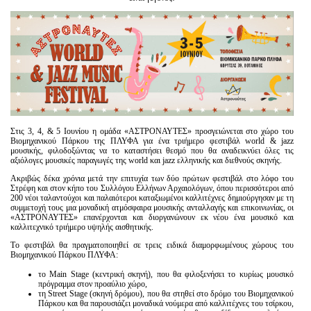
Είσοδος διαχειριστή
Στις 3, 4, & 5 Ιουνίου η ομάδα «ΑΣΤΡΟΝΑΥΤΕΣ» προσγειώνεται στο χώρο του
Βιομηχανικού Πάρκου της ΠΛΥΦΑ για ένα τριήμερο φεστιβάλ world & jazz
μουσικής, φιλοδοξώντας να το καταστήσει θεσμό που θα αναδεικνύει όλες τις
αξιόλογες μουσικές παραγωγές της world και jazz ελληνικής και διεθνούς σκηνής.
Ακριβώς δέκα χρόνια μετά την επιτυχία των δύο πρώτων φεστιβάλ στο λόφο του
Στρέφη και στον κήπο του Συλλόγου Ελλήνων Αρχαιολόγων, όπου περισσότεροι από
200 νέοι ταλαντούχοι και παλαιότεροι καταξιωμένοι καλλιτέχνες δημιούργησαν με τη
συμμετοχή τους μια μοναδική ατμόσφαιρα μουσικής ανταλλαγής και επικοινωνίας, οι
«ΑΣΤΡΟΝΑΥΤΕΣ» επανέρχονται και διοργανώνουν εκ νέου ένα μουσικό και
καλλιτεχνικό τριήμερο υψηλής αισθητικής.
Tο φεστιβάλ θα πραγματοποιηθεί σε τρεις ειδικά διαμορφωμένους χώρους του
Βιομηχανικού Πάρκου ΠΛΥΦΑ:
το Main Stage (κεντρική σκηνή), που θα φιλοξενήσει το κυρίως μουσικό
πρόγραμμα στον προαύλιο χώρο,
τη Street Stage (σκηνή δρόμου), που θα στηθεί στο δρόμο του Βιομηχανικού
Πάρκου και θα παρουσιάζει μοναδικά νούμερα από καλλιτέχνες του τσίρκου,