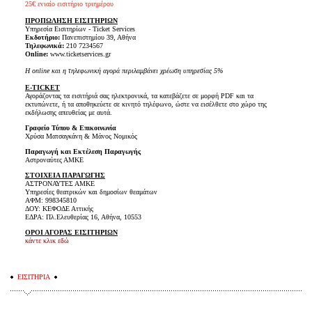
25€ ενιαίο εισιτήριο τριημέρου
ΠΡΟΠΩΛΗΣΗ ΕΙΣΙΤΗΡΙΩΝ
Υπηρεσία Εισιτηρίων - Ticket Services
Εκδοτήριο:
Πανεπιστημίου 39, Αθήνα
Τηλεφωνικά:
210 7234567
Online:
www.ticketservices.gr
H online και η τηλεφωνική αγορά περιλαμβάνει χρέωση υπηρεσίας 5%
E-TICKET
Αγοράζοντας τα εισιτήριά σας ηλεκτρονικά, τα κατεβάζετε σε μορφή PDF και τα
εκτυπώνετε, ή τα αποθηκεύετε σε κινητό τηλέφωνο, ώστε να εισέλθετε στο χώρο της
εκδήλωσης απευθείας με αυτά.
Γραφείο Τύπου & Επικοινωνία
Χρύσα Ματσαγκάνη & Μάνος Νομικός
Παραγωγή και Εκτέλεση Παραγωγής
Αστροναύτες ΑΜΚΕ
ΣΤΟΙΧΕΙΑ ΠΑΡΑΓΩΓΗΣ
ΑΣΤΡΟΝΑΥΤΕΣ ΑΜΚΕ
Υπηρεσίες θεατρικών και δημοσίων θεαμάτων
ΑΦΜ: 998345810
ΔΟΥ: ΚΕΦΟΔΕ Αττικής
ΕΔΡΑ: Πλ.Ελευθερίας 16, Αθήνα, 10553
ΟΡΟΙ ΑΓΟΡΑΣ ΕΙΣΙΤΗΡΙΩΝ
κάντε κλικ εδώ
ΕΙΣΙΤΗΡΙΑ