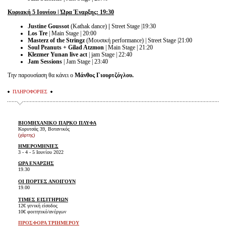
Κυριακή 5 Ιουνίου | Ώρα Έναρξης: 19:30
Justine Goussot
(Kathak dance)
|
Street Stage
|19:30
Los Tre
| Main Stage | 20:00
Masterz of the Stringz
(Μουσική performance) | Street Stage |21:00
Soul Peanuts + Gilad Atzmon
| Main Stage
| 21:20
Klezmer Yunan live act
| jam Stage | 22:40
Jam Sessions
| Jam Stage | 23:40
Την παρουσίαση θα κάνει ο
Μάνθος Γιουρτζόγλου.
ΠΛΗΡΟΦΟΡΙΕΣ
ΒΙΟΜΗΧΑΝΙΚΟ ΠΑΡΚΟ ΠΛΥΦΑ
Κορυτσάς 39, Βοτανικός
(χάρτης)
ΗΜΕΡΟΜΗΝΙΕΣ
3 - 4 - 5 Ιουνίου 2022
ΩΡΑ ΕΝΑΡΞΗΣ
19.30
ΟΙ ΠΟΡΤΕΣ ΑΝΟΙΓΟΥΝ
19.00
ΤΙΜΕΣ ΕΙΣΙΤΗΡΙΩΝ
12€ γενική είσοδος
10€ φοιτητικό/ανέργων
ΠΡΟΣΦΟΡΑ ΤΡΙΗΜΕΡΟΥ