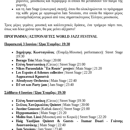
χορευτές, μουσικούς και περφόρμερ οι οποίοι θα μεταδίδουν τον παλμό της
γιορτής,
και τη Jam Stage (εσωτερική σκηνή), όπου θα ολοκληρώνεται το πρόγραμμα
της κάθε μέρας με οργανωμένα Jam Sessions, στα οποία θα πάρουν μέρος
αυτοσχεδιάζοντας μερικοί από τους σημαντικότερους Έλληνες μουσικούς.
Τρεις μέρες γεμάτες μουσική και καλλιτεχνικές δράσεις, ένα τριήμερο πάρτι που,
όπως και δέκα χρόνια πριν, θα μας μείνει αξέχαστο!
ΠΡΟΓΡΑΜΜΑ | ΑΣΤΡΟΝΑΥΤΕΣ
WORLD
JAZZ
FESTIVAL
Παρασκευή 3 Ιουνίου | Ώρα Έναρξης:
19
:30
Δημήτρης Κωσταγιόλας
(Έναρξη-Μουσική performance)| Street Stage
|19:30
Borago Trio
| Main Stage | 20:00
Ελένη
Αναστασάκη
(Circus) | Street Stage |21:00
Nikos Paraoulakis "En Route" project
| Main Stage | 21:20
Les Espoirs d Athenes collective
| Street Stage | 22:20
Αφρικανικά
Κρουστά
Afrodyssey Orchestra
| Main Stage | 22:40
DJ set
και
Party
jam |
Jam Stage | 23:40
Σάββατο 4 Ιουνίου | Ώρα Έναρξης: 19:30
Ελένη
Αναστασάκη
(Circus) | Street Stage |19:30
Στέλιος
Χατζηκαλέας
Quintet
| Main Stage | 20:00
Justine Goussot
(Kathak dance)
|
Street Stage
|21:00
Hyppomaniacs
| Main Stage | 21:20
Molito feat. Liosi
(Μουσική από το Κογκό)
|
Street Stage
| 22:20
Haig
Yazdjian
Quintet
&
Guests
-
Itamar
Doari
- Γιάννης
Αναστασάκης |
Main Stage | 22:40
Jam Sessions
| Jam Stage | 23:40