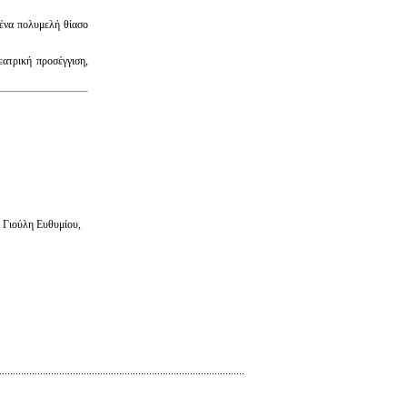
ένα πολυμελή θίασο
ατρική προσέγγιση,
 Γιούλη Ευθυμίου,