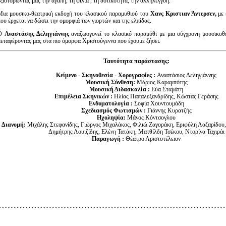
ξιστορώντας μας την αγάπη, τη φιλία , τη δοτικότητα, την αλληλεγγύη.
Μια μουσικο-θεατρική εκδοχή του κλασικού παραμυθιού του
Χανς Κριστιαν Άντερσεν,
με 
ου έρχεται να δώσει την ομορφιά των γιορτών και της ελπίδας.
Ο
Αναστάσης Δεληγιάννης
αναζωογονεί το κλασικό παραμύθι με μια σύγχρονη μουσικοθε
μεταφέροντας μας στα πιο όμορφα Χριστούγεννα που έχουμε ζήσει.
Ταυτότητα παράστασης:
Κείμενο - Σκηνοθεσία - Χορογραφίες :
Αναστάσιος Δεληγιάννης
Μουσική Σύνθεση:
Μάριος Καραμπότης
Μουσική Διδασκαλία :
Εύα Σταμάτη
Επιμέλεια Σκηνικών :
Ηλίας Παπαλεξανδρίδης, Κώστας Γεράσης
Ενδυματολογία :
Σοφία Χουντουμάδη
Σχεδιασμός Φωτισμών :
Γιάννης Κυρατζής
Ηχοληψία:
Μάνος Κόντσογλου
Διανομή:
Μιχάλης Στεφανίδης, Γιώργος Μιχαλάκος, Φιλιώ Ζαγοράκη, Εριφύλη Λαζαρίδου,
Δημήτρης Λουιζίδης, Ελένη Τατάκη, Ματθίλδη Τσέκου, Ντορίνα Ταχιράι
Παραγωγή :
Θέατρο Αριστοτέλειον