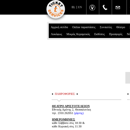
EL
EN
Αρχική σελίδα
Online παραστάσεις
Συναυλίες
Θέατρο
Λυκόφως
Μικρός Κεραμεικός
Εκθέσεις
Προσφορές
Νέ
ΠΛΗΡΟΦΟΡΙΕΣ
ΘΕΑΤΡΟ ΑΡΙΣΤΟΤΕΛΕΙΟΝ
Εθνικής Αμύνης 2, Θεσσαλονίκη
τηλ. 2310.262051
(χάρτης)
ΗΜΕΡΟΜΗΝΙΕΣ
κάθε Σάββατο στις 18:30 &
κάθε Κυριακή στις 11:30