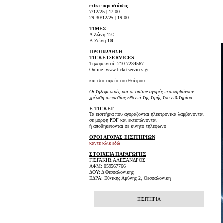
extra παραστάσεις
7/12/25 | 17:00
29-30/12/25 | 19:00
ΤΙΜΕΣ
Α Ζώνη 12€
Β Ζώνη 10€
ΠΡΟΠΩΛΗΣΗ
TICKET
SERVICES
Τηλεφωνικά: 210 7234567
Online: www.ticketservices.gr
και στο ταμείο του θεάτρου
Οι τηλεφωνικές και οι online αγορές περιλαμβάνουν
χρέωση υπηρεσίας 5% επί της τιμής του εισιτηρίου
E-TICKET
Τα εισιτήρια που αγοράζονται ηλεκτρονικά λαμβάνονται
σε μορφή PDF και εκτυπώνονται
ή αποθηκεύονται σε κινητό τηλέφωνο
ΟΡΟΙ ΑΓΟΡΑΣ ΕΙΣΙΤΗΡΙΩΝ
κάντε κλικ εδώ
ΣΤΟΙΧΕΙΑ ΠΑΡΑΓΩΓΗΣ
ΓΙΣΓΑΚΗΣ ΑΛΕΞΑΝΔΡΟΣ
ΑΦΜ: 059567766
ΔΟΥ: Δ Θεσσαλονίκης
ΕΔΡΑ: Εθνικής Αμύνης 2, Θεσσαλονίκη
ΕΙΣΙΤΗΡΙΑ