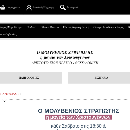
Παραγγελία
Σύνδεση/Εγγραφή
Αναζήτηση
Πανεπιστημίου 39, Αθήνα
Χορός/Χοροθέατρο
Παιδικά
Εθνικό Θέατρο
Εθνική Λυρική Σκηνή
Θέατρο Απόλλων - Σύρος
Κ
ες εκδηλώσεις
210 7234567
info@ticketservices.gr
Ο ΜΟΛΥΒΕΝΙΟΣ ΣΤΡΑΤΙΩΤΗΣ
η μαγεία των Χριστουγέννων
Αναζήτηση
ΑΡΙΣΤΟΤΕΛΕΙΟΝ ΘΕΑΤΡΟ - ΘΕΣΣΑΛΟΝΙΚΗ
Σύνδεση/Εγγραφή
ΠΛΗΡΟΦΟΡΙΕΣ
ΕΙΣΙΤΗΡΙΑ
Παραγγελία
ΠΑΡΟΥΣΙΑΣΗ
Αναζήτηση παραγγελίας
Προσωπικά Δεδομένα
Ο ΜΟΛΥΒΕΝΙΟΣ ΣΤΡΑΤΙΩΤΗΣ
η μαγεία των Χριστουγέννων
Πληροφορίες
κάθε Σάββατο στις 18:30 &