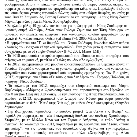
μουσικής, εμπνευσμένος από τον κανταδόρο παππού του, που έπαιζε κιθάρα και
φυσαρμόνικα. Από την ηλικία των 15 ετών έπαιζε σε μικρές μουσικές σκηνές και
συμμετείχε σε συγκροτήματα ως τραγουδιστής και κιθαρίστας. Παράλληλα διεύρυνε
τις μουσικές του γνώσεις παρακολουθώντας μαθήματα κιθάρας θεωρίας, αρμονίας με
τους Βασίλη Σπυρόπουλο, Βασίλη Ρακόπουλο και φωνητικής με τους Νένη Ζάππα,
ΜίρκαΓεμεντζάκη, Κarin Meier, Χρόνη Αηδονίδη.
⦁ Σε ηλικία μόλις 19 χρονών τον άκουσε για πρώτη φορά ο Νίκος Ζούδιαρης στη
μουσική σκηνή «Χαμάμ», δίπλα στον Γιώργο Ζήκα και τον Τάκη Μπουρμά και
αργότερα τον επέλεξε ως ερμηνευτή του καινούργιου κύκλου τραγουδιών του με
γενικό τίτλο «Ένας κύκνος κλαίει» (cd album,P+C 2000,Minos-EΜΙ).
⦁ Η ερμηνεία του στο "Τι να θυμηθώ" του Νίκου Ζούδιαρη, θεωρείται πλέον από τις
κλασικές του έντεχνου ελληνικού τραγουδιού. Ένα χρόνο μετά η συνεργασία τους
συνεχίστηκε με το cd single«Φυσαλίδα» (P+C 2001, Minos-EMI).
⦁ Το 2010 παρουσιάζει το πρώτο προσωπικό του albumστο οποίο υπογράφει τους
στίχους και τη μουσική, με τίτλο «Τι είδες που δεν είδα εγώ;»(Lyra).
⦁ To 2012, πραγματοποιεί ένα μουσικό conceptπαραστάσεων με θεματικό άξονα τη
Γυναίκα. Τραγούδια γραμμένα για τη γυναίκα, τραγούδια γραμμένα από γυναίκες και
τραγούδια που έχουν χαρακτηριστεί από κορυφαίες ερμηνεύτριες. Τον ίδιο χρόνο,
(2012) συμμετέχει στο album «Σε τόπους που δεν ξέρω» του Γρηγόρη Πολύζου, σε
παραγωγή Νίκου Ζούδιαρη.
⦁ Το καλοκαίρι του 2012, συμμετέχει στο εξαιρετικό αφιέρωμα στο Μάρκο
Βαμβακάρη - «Μάρκος ο Φραγκοσυριανός» που παρουσιάστηκε στο Ηρώδειο και
στο Φεστιβάλ Σάνη στη Χαλκιδική, με την υπογραφή της Λίνας Νικολακοπούλου. Το
χειμώνα 2012-13, πραγματοποιεί στο Σταυρό του Νότου μια σειρά μουσικών
παραστάσεων με τίτλο "Καρέ στης Ντάμας", με καλεσμένες διακεκριμένες ελληνίδες
δημιουργούς.
⦁ Την ίδια χρονιά, παρουσιάζει το μουσικό project "Στα στέκια της Πόλης" και
παράλληλα συμμετέχει στη νέα δισκογραφική δουλειά του συνθέτη Χρυσόστομου
Σταμούλη, με τη Μελίνα Κανά και τον Γεράσιμο Ανδρεάτο, με τίτλο "Αγάπη σ'
αγαπάω". Το καλοκαίρι του 2013, παράλληλα με τις εμφανίσεις του "Στους κήπους
της πόλης", και τις προσωπικές του συναυλίες στην Αθήνα και την περιφέρεια,
συμμετέχει στις μουσικές παραστάσεις με τίτλο «Χειρολαβές», της Λίνας