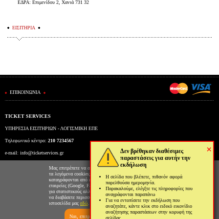
ΕΔΡΑ: Επιμενίδου 2, Χανιά 731 32
ΕΙΣΙΤΗΡΙΑ
ΕΠΙΚΟΙΝΩΝΙΑ
TICKET SERVICES
ΥΠΗΡΕΣΙΑ ΕΙΣΙΤΗΡΙΩΝ - ΛΟΓΙΣΜΙΚΗ ΕΠΕ
Τηλεφωνικό κέντρο:
210 7234567
×
Δεν βρέθηκαν διαθέσιμες
e-mail:
info@ticketservices.gr
παραστάσεις για αυτήν την
εκδήλωση
Εκδοτήριο: Πανεπιστημίου 39 (Στοά Πεσμαζόγλου), Αθήνα
Μας επιτρέπετε να αποθηκεύουμε στον φυλλομετρητή σας
τα λεγόμενα cookies; Με αυτόν τον τρόπο θα
Η σελίδα που βλέπετε, πιθανόν αφορά
Ώρες λειτουργίας εκδοτηρίου: Δευ-Παρ: 9πμ-5μμ
καταγράφονται από εμάς και τρίτες συνεργαζόμενες
παρελθούσα ημερομηνία.
εταιρείες (Google, Facebook κτλ) στοιχεία επισκεψιμότητας
Παρακαλούμε, ελέγξτε τις πληροφορίες που
για στατιστικούς αλλά και διαφημιστικούς λόγους. Μπορείτε
αναγράφονται παραπάνω
να διαβάσετε περισσότερα για την χρήση cookies από την
Για να εντοπίσετε την εκδήλωση που
ιστοσελίδα μας
εδώ
.
αναζητάτε, κάντε κλικ στο ειδικό εικονίδιο
αναζήτησης παραστάσεων στην κορυφή της
Ναι, επιτρέπω
Όχι, δεν επιτρέπω
σελίδας