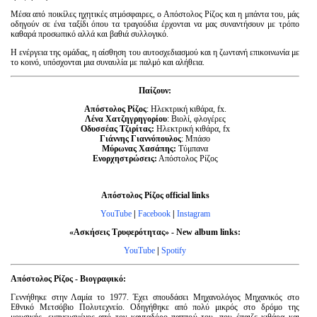
Μέσα από ποικίλες ηχητικές ατμόσφαιρες, ο Απόστολος Ρίζος και η μπάντα του, μάς
οδηγούν σε ένα ταξίδι όπου τα τραγούδια έρχονται να μας συναντήσουν με τρόπο
καθαρά προσωπικό αλλά και βαθιά συλλογικό.
Η ενέργεια της ομάδας, η αίσθηση του αυτοσχεδιασμού και η ζωντανή επικοινωνία με
το κοινό, υπόσχονται μια συναυλία με παλμό και αλήθεια.
Παίζουν:
Απόστολος Ρίζος
: Ηλεκτρική κιθάρα, fx.
Λένα Χατζηγρηγορίου
: Βιολί, φλογέρες
Οδυσσέας Τζιρίτας:
Ηλεκτρική κιθάρα, fx
Γιάννης Γιαννόπουλος
: Μπάσο
Μύρωνας Χασάπης:
Τύμπανα
Ενορχηστρώσεις:
Απόστολος Ρίζος
Απόστολος
Ρίζος
official links
YouTube
|
Facebook
|
Instagram
«Ασκήσεις Τρυφερότητας» - New album links:
YouTube
|
Spotify
Απόστολος Ρίζος - Βιογραφικό:
Γεννήθηκε στην Λαμία το 1977. Έχει σπουδάσει Μηχανολόγος Μηχανικός στο
Εθνικό Μετσόβιο Πολυτεχνείο. Οδηγήθηκε από πολύ μικρός στο δρόμο της