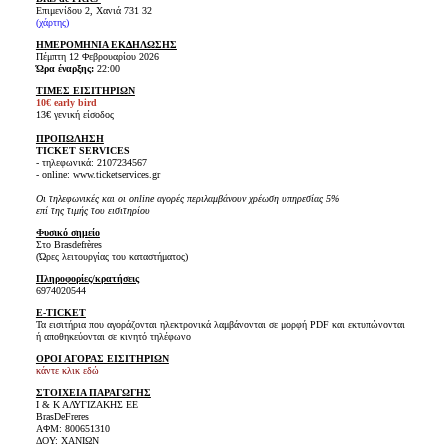
Επιμενίδου 2, Χανιά 731 32
(
χάρτης
)
ΗΜΕΡΟΜΗΝΙΑ ΕΚΔΗΛΩΣΗΣ
Πέμπτη 12 Φεβρουαρίου 2026
Ώρα έναρξης:
22:00
ΤΙΜΕΣ ΕΙΣΙΤΗΡΙΩΝ
10€ early bird
13€ γενική είσοδος
ΠΡΟΠΩΛΗΣΗ
TICKET SERVICES
- τηλεφωνικά: 2107234567
- online: www.ticketservices.gr
Οι τηλεφωνικές και οι online αγορές περιλαμβάνουν χρέωση υπηρεσίας 5%
επί της τιμής του εισιτηρίου
Φυσικό σημείο
Στο Brasdefrères
(Ώρες λειτουργίας του καταστήματος)
Πληροφορίες/κρατήσεις
6974020544
E-TICKET
Τα εισιτήρια που αγοράζονται ηλεκτρονικά λαμβάνονται σε μορφή PDF και εκτυπώνονται
ή αποθηκεύονται σε κινητό τηλέφωνο
ΟΡΟΙ ΑΓΟΡΑΣ ΕΙΣΙΤΗΡΙΩΝ
κάντε κλικ εδώ
ΣΤΟΙΧΕΙΑ ΠΑΡΑΓΩΓΗΣ
Ι & Κ ΑΛΥΓΙΖΑΚΗΣ ΕΕ
BrasDeFreres
ΑΦΜ: 800651310
ΔΟΥ: ΧΑΝΙΩΝ