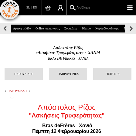
EL
EN
Αναζήτηση
Πανεπιστημίου 39, Αθήνα
Αρχική σελίδα
Online παραστάσεις
Συναυλίες
Θέατρο
Χορός/Χοροθέατρο
Παιδικά
210 7234567
Απόστολος Ρίζος
info@ticketservices.gr
«Ασκήσεις Τρυφερότητας» - ΧΑΝΙΑ
BRAS DE FRERES - ΧΑΝΙΑ
Αναζήτηση
ΠΑΡΟΥΣΙΑΣΗ
ΠΛΗΡΟΦΟΡΙΕΣ
ΕΙΣΙΤΗΡΙΑ
Σύνδεση/Εγγραφή
Παραγγελία
ΠΑΡΟΥΣΙΑΣΗ
Αναζήτηση παραγγελίας
Απόστολος Ρίζος
Προσωπικά Δεδομένα
"Ασκήσεις Τρυφερότητας"
Bras deFrères - Χανιά
Πληροφορίες
Πέμπτη 12 Φεβρουαρίου 2026