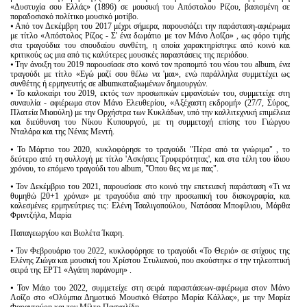
«Δυστυχία σου Ελλάς» (1896) σε μουσική του Απόστολου Ρίζου, βασισμένη σε
παραδοσιακό πολίτικο μουσικό μοτίβο.
⦁ Από τον Δεκέμβρη του 2017 μέχρι σήμερα, παρουσιάζει την παράσταση-αφιέρωμα
με τίτλο «Απόστολος Ρίζος - Σ' ένα δωμάτιο με τον Μάνο Λοΐζο» , ως φόρο τιμής
στα τραγούδια του σπουδαίου συνθέτη, η οποία χαρακτηρίστηκε από κοινό και
κριτικούς ως μια από τις καλύτερες μουσικές παραστάσεις της περιόδου.
⦁ Την άνοιξη του 2019 παρουσίασε στο κοινό τον προπομπό του νέου του album, ένα
τραγούδι με τίτλο «Εγώ μαζί σου θέλω να 'μαι», ενώ παράλληλα συμμετέχει ως
συνθέτης ή ερμηνευτής σε albumκαταξιωμένων δημιουργών.
⦁ Το καλοκαίρι του 2019, εκτός των προσωπικών εμφανίσεών του, συμμετείχε στη
συναυλία - αφιέρωμα στον Μάνο Ελευθερίου, «Αξέχαστη εκδρομή» (27/7, Σύρος,
Πλατεία Μιαούλη) με την Ορχήστρα των Κυκλάδων, υπό την καλλιτεχνική επιμέλεια
και διεύθυνση του Νίκου Κυπουργού, με τη συμμετοχή επίσης του Γιώργου
Νταλάρα και της Νένας Μεντή.
⦁ Το Μάρτιο του 2020, κυκλοφόρησε το τραγούδι "Πέρα από τα γνώριμα" , το
δεύτερο από τη συλλογή με τίτλο 'Ασκήσεις Τρυφερότητας', και στα τέλη του ίδιου
χρόνου, το επόμενο τραγούδι του album, "Όπου θες να με πας".
⦁ Τον Δεκέμβριο του 2021, παρουσίασε στο κοινό την επετειακή παράσταση «Τι να
θυμηθώ |20+1 χρόνια» με τραγούδια από την προσωπική του δισκογραφία, και
καλεσμένες ερμηνεύτριες τις: Ελένη Τσαλιγοπούλου, Νατάσσα Μποφίλιου, Μάρθα
Φριντζήλα, Μαρία
Παπαγεωργίου και Βιολέτα Ίκαρη.
⦁ Τον Φεβρουάριο του 2022, κυκλοφόρησε το τραγούδι «Το Θεριό» σε στίχους της
Ελένης Ζιώγα και μουσική του Χρίστου Στυλιανού, που ακούστηκε σ την τηλεοπτική
σειρά της ΕΡΤ1 «Αγάπη παράνομη» .
⦁ Τον Μάιο του 2022, συμμετείχε στη σειρά παραστάσεων-αφιέρωμα στον Μάνο
Λοΐζο στο «Ολύμπια Δημοτικό Μουσικό Θέατρο Μαρία Κάλλας», με την Μαρία