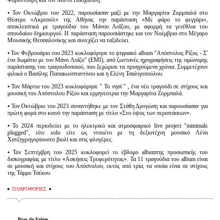
Φαραντούρη και τον Μίλτο Πασχαλίδη.
⦁ Τον Οκτώβριο του 2022, παρουσίασαν μαζί με την Μαργαρίτα Ζορμπαλά στο
Θέατρο «Ακροπόλ» της Αθήνας την παράσταση «Με φάρο το φεγγάρι»,
αποκλειστικά με τραγούδια του Μάνου Λοΐζου, με αφορμή τα γενέθλια του
σπουδαίου δημιουργού. Η παράσταση παρουσιάστηκε και τον Νοέμβριο στο Μέγαρο
Μουσικής Θεσσαλονίκης και συνεχίζει να ταξιδεύει.
⦁ Τον Φεβρουάριο του 2023 κυκλοφόρησε το ψηφιακό album "Απόστολος Ρίζος - Σ'
ένα δωμάτιο με τον Μάνο Λοΐζο" (ΕΜΙ), από ζωντανές ηχογραφήσεις της ομώνυμης
παράστασης του τραγουδοποιού, που ξεχώρισε τα προηγούμενα χρόνια. Συμμετέχουν
φιλικά ο Βασίλης Παπακωνσταντίνου και η Ελένη Τσαλιγοπούλου.
⦁ Τον Μάρτιο του 2023 κυκλοφόρησε " To νησί " , ένα νέο τραγούδι σε στίχους και
μουσική του Απόστολου Ρίζου και ερμηνεύτρια την Μαργαρίτα Ζορμπαλά.
⦁ Τον Οκτώβριο του 2023 συναντήθηκε με τον Στάθη Δρογώση και παρουσίασαν για
πρώτη φορά στο κοινό την παράσταση με τίτλο «Στο ύψος των περιστάσεων».
⦁ Το 2024 περιοδεύει με το ηλεκτρικό και ατμοσφαιρικό live project "minimals
plugged", είτε solo είτε ως ντουέτο με τη δεξιοτέχνη μουσικό Λένα
Χατζηγρηγορίουστο βιολί και στις φλογέρες.
⦁ Τον Σεπτέμβρη του 2025 κυκλοφορεί το έβδομο albumτης προσωπικής του
δισκογραφίας με τίτλο «Ασκήσεις Τρυφερότητας». Τα 11 τραγούδια του album είναι
σε μουσική και στίχους του Απόστολου, εκτός από τρία, τα οποία είναι σε στίχους
της Τάμμυ Τσέκου.
ΠΛΗΡΟΦΟΡΙΕΣ
Bras de Frères