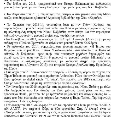
Νικολακοπούλου.
⦁ Τον Ιούλιο του 2013, πραγματοποιεί στο Θέατρο Badminton μια παθιασμένη
μουσική συνεύρεση με τον Γιάννη Κούτρα, και ερμηνεύει μαζί του, Νίκο Καββαδία.
⦁ Τον Αύγουστο του 2013, συμμετέχει στο αφιέρωμα στο μεγάλο συνθέτη Μάνο
Λοΐζο, που διοργάνωσε η Ιστορική Δημοτική Βιβλιοθήκη της Χίου «Κοραής».
⦁ Το Χειμώνα του 2013-14, συναντιέται ξανά με τον Γιάννη Κούτρα, και
παρουσιάζουν τη μουσική παράσταση «Όλο τον Κόσμο γύρισες», ερμηνεύοντας όλη
τη μελοποιημένη ποίηση του Νίκου Καββαδία, στην Αθήνα και την περιφέρεια,
καθιερώνοντας αυτό το μουσικό project στις καρδιές του κοινού.
⦁ Τον Οκτώβριο του 2013, παρουσιάζει με τον Χρήστο Πανοηλία (Λάγνη) τη hip-hop
εκδοχή του «Παιδικό Τραγούδι» σε στίχους και μουσική Νίκου Κολλάρου .
⦁ Το καλοκαίρι του 2014, συμμετέχει στη μουσική παράσταση «Η Τετράς του
Πειραιά» που επιμελήθηκε η Λίνα Νικολακοπούλου στο πλαίσιο του Φεστιβάλ
Αθηνών & Επιδαύρου, προς τιμήν των τεσσάρων μεγάλων δημιουργών του
ρεμπέτικου. Στα τέλη του 2014, δημιουργεί το μουσικό project 'Minimals' , σε
συνεργασία με δεξιοτέχνες μουσικούς, με κορυφαία στιγμή την πρόσφατη
παρουσίασή του (Αύγουστο 2015) στο ιστορικό Θέατρο Απόλλων στην Ερμούπολη
της Σύρου
⦁ Στις αρχές του 2015 κυκλοφορεί το τραγούδι « Σ' αυτή τη χώρα» σε στίχους της
Τάμμυ Τσέκου, σε μουσική και ερμηνεία του Απόστολου Ρίζου και τον Οκτώβριο του
ίδιου χρόνου, το digital single "Το ψάρι". Τον χειμώνα του 2015 επιστρέφει στο
Σταυρό του Νότου Club με τη μπάντα του για σειρά εμφανίσεων.
⦁ Τον Ιανουάριο του 2016 συμμετέχει στις παραστάσεις του Νίκου Ξυδάκη με τίτλο
«Tα Λαθροδιάσημα». Την άνοιξη του ίδιου χρόνου, ολοκληρώνει το νέο του
προσωπικό album , με τίτλο "6" με τραγούδια σε μουσική και στίχους δικούς του -
εκτός από δύο, στα οποία τους στίχους έχει γράψει η Τάμμυ Τσέκου. Την παραγωγή
υπογράφει ο Γιώργος Ανδρέου.
⦁ Την άνοιξη του 2017, κυκλοφορεί το νέο του προσωπικό album, με τίτλο "ΕΛΛΗΣ
ΑΗ ΛΑΝΤ", ένα ψηφιακό 45άρι με δύο τραγούδια. Στην Α' πλευρά είναι το
«Ντούρου-Ντούρου», μια διασκευή ενός παραδοσιακού τραγούδιου των Ελλήνων
μεταναστών της Αμερικής (1932) και στη Β' πλευρά το ποίημα του Γεώργιου Σουρή