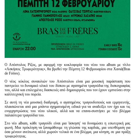
Ο Απόστολος Ρίζος, με αφορμή την κυκλοφορία του νέου του album με τίτλο
«Ασκήσεις Τρυφερότητας», θα βρεθεί την Πέμπτη 12 Φεβρουαρίου στα Χανιά(Bras
de Frères).
Ο νέος κύκλος συναυλιών
του Απόστολου είναι μια μουσική παράσταση που
παντρεύει το δυναμικό υλικό του δίσκου με αγαπημένα τραγούδια της δισκογραφίας
του, αλλά και επιλεγμένες διασκευές από δημιουργούς που τον έχουν εμπνεύσει στην
καλλιτεχνική του πορεία.
Σε αυτή τη νέα μουσική διαδρομή, ο αγαπημένος τραγουδοποιός και ερμηνευτής,
πλαισιώνεται από μια μπάντα σχηματισμένη ειδικά για να αναδείξει τον ήχο και τις
ενορχηστρώσεις του νέου υλικού, αλλά και να επανα-συστήσει με νέο βλέμμα
παλαιότερα τραγούδια του.
Στο νέο album, κάθε τραγούδι είναι μια 'άσκηση' να δυναμώσει η εσωτερική μας
φωνή. Μια πρόκληση να ξαναμάθουμε τη γλώσσα της καρδιάς, μια υπενθύμιση για
όσα μένουν ανείπωτα, αλλά χωρούν τελικά σε ένα βλέμμα, μια κίνηση, σε μια πράξη
τρυφερότητας.