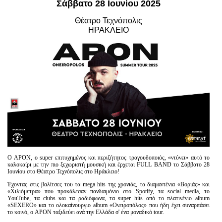
Σάββατο 28 Ιουνίου 2025
Είσοδος διαχειριστή
Θέατρο Τεχνόπολις
ΗΡΑΚΛΕΙΟ
Ο APON, ο super επιτυχημένος και περιζήτητος τραγουδοποιός, «ντύνει» αυτό το
καλοκαίρι με την πιο ξεχωριστή μουσική και έρχεται FULL BAND το Σάββατο 28
Ιουνίου στο Θέατρο Τεχνόπoλις στο Ηράκλειο!
Έχοντας στις βαλίτσες του τα mega hits της χρονιάς, τα διαμαντένια «Βοριάς» και
«Χιλιόμετρα» που προκάλεσαν πανδαιμόνιο στο Spotify, τα social media, το
YouTube, τα clubs και τα ραδιόφωνα, τα super hits από το πλατινένιο album
«SEXERO» και το ολοκαίνουργιο album «Ονειροπόλος» που ήδη έχει συναρπάσει
το κοινό, ο APON ταξιδεύει ανά την Ελλάδα σ' ένα μοναδικό tour.