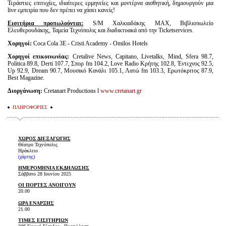
Τεράστιες επιτυχίες, ιδιαίτερες ερμηνείες και μοντέρνα αισθητική, δημιουργούν μια
live εμπειρία που δεν πρέπει να χάσει κανείς!
Εισιτήρια προπωλούνται:
S/M Χαλκιαδάκης MAX, Βιβλιοπωλείο
Ελευθερουδάκης, Ταμεία Τεχνόπολις και διαδικτυακά από την Ticketservices.
Χορηγοί:
Coca Cola 3E - Cristi Academy - Omilos Hotels
Χορηγοί επικοινωνίας:
Cretalive News, Capitano, Livetalks, Mind, Sfera 98.7,
Politica 89.8, Derti 107.7, Σπορ fm 104.2, Love Radio Κρήτης 102.8, Έντεχνος 92.5,
Up 92.9, Dream 90.7, Μουσικό Κανάλι 105.1, Λατώ fm 103.3, Ερωτόκριτος 87.9,
Best Magazine.
Διοργάνωση:
Cretanart Productions l
www.cretanart.gr
ΠΛΗΡΟΦΟΡΙΕΣ
ΧΩΡΟΣ ΔΙΕΞΑΓΩΓΗΣ
Θέατρο Τεχνόπολις
Ηράκλειο
(χάρτης
)
ΗΜΕΡΟΜΗΝΙΑ ΕΚΔΗΛΩΣΗΣ
Σάββατο 28 Ιουνίου 2025
ΟΙ ΠΟΡΤΕΣ ΑΝΟΙΓΟΥΝ
20.00
ΩΡΑ ΕΝΑΡΞΗΣ
21.00
ΤΙΜΕΣ ΕΙΣΙΤΗΡΙΩΝ