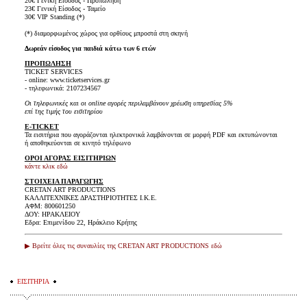
20€ Γενική Είσοδος - Προπώληση
23€ Γενική Είσοδος - Ταμείο
30€ VIP Standing (*)
(*) διαμορφωμένος χώρος για ορθίους μπροστά στη σκηνή
Δωρεάν είσοδος για παιδιά κάτω των 6 ετών
ΠΡΟΠΩΛΗΣΗ
TICKET SERVICES
- online: www.ticketservices.gr
- τηλεφωνικά: 2107234567
Οι τηλεφωνικές και οι online αγορές περιλαμβάνουν χρέωση υπηρεσίας 5%
επί της τιμής του εισιτηρίου
E-TICKET
Τα εισιτήρια που αγοράζονται ηλεκτρονικά λαμβάνονται σε μορφή PDF και εκτυπώνονται
ή αποθηκεύονται σε κινητό τηλέφωνο
ΟΡΟΙ ΑΓΟΡΑΣ ΕΙΣΙΤΗΡΙΩΝ
κάντε κλικ εδώ
ΣΤΟΙΧΕΙΑ ΠΑΡΑΓΩΓΗΣ
CRETAN ART PRODUCTIONS
ΚΑΛΛΙΤΕΧΝΙΚΕΣ ΔΡΑΣΤΗΡΙΟΤΗΤΕΣ Ι.Κ.Ε.
ΑΦΜ: 800601250
ΔΟΥ: ΗΡΑΚΛΕΙΟΥ
Εδρα: Επιμενίδου 22, Ηράκλειο Κρήτης
▶ Βρείτε όλες τις συναυλίες της CRETAN ART PRODUCTIONS εδώ
ΕΙΣΙΤΗΡΙΑ