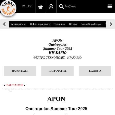
EL
EN
Αναζήτηση
Πανεπιστημίου 39, Αθήνα
Αρχική σελίδα
Online παραστάσεις
Συναυλίες
Θέατρο
Χορός/Χοροθέατρο
Παιδικά
210 7234567
APON
info@ticketservices.gr
Oneiropolos
Summer Tour 2025
ΗΡΑΚΛΕΙΟ
Αναζήτηση
ΘΕΑΤΡΟ ΤΕΧΝΟΠΟΛΙΣ - ΗΡΑΚΛΕΙΟ
Σύνδεση/Εγγραφή
ΠΑΡΟΥΣΙΑΣΗ
ΠΛΗΡΟΦΟΡΙΕΣ
ΕΙΣΙΤΗΡΙΑ
Παραγγελία
Αναζήτηση παραγγελίας
ΠΑΡΟΥΣΙΑΣΗ
Προσωπικά Δεδομένα
APON
Πληροφορίες
Oneiropolos Summer Tour 2025