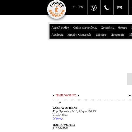
EL
EN
Αρχική σελίδα
Online παραστάσεις
Συναυλίες
Θέατρο
Λυκόφως
Μικρός Κεραμεικός
Εκθέσεις
Προσφορές
Νέ
ΠΛΗΡΟΦΟΡΙΕΣ
GUSTAV ATHENS
Χαρ. Τρικούπη 6-10, Αθήνα 106 79
2103643563
(
χάρτης
)
ΠΛΗΡΟΦΟΡΙΕΣ
210 3643563