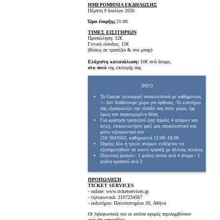
ΗΜΕΡΟΜΗΝΙΑ ΕΚΔΗΛΩΣΗΣ
Πέμπτη 9 Ιουλίου 2026
Ώρα έναρξης
21:00
ΤΙΜΕΣ ΕΙΣΙΤΗΡΙΩΝ
Προπώληση: 12€
Γενική είσοδος: 15€
(θέσεις σε τραπέζια & στο μπαρ)
Ελάχιστη κατανάλωση:
10€ ανά άτομο,
στο ποτό
της επιλογής σας
INFO
Το Gustav λειτουργεί αποκλειστικά με καθήμενους
— δεν διαθέτουμε χώρο για όρθιους. Το εισιτήριο
σάς εξασφαλίζει την είσοδό σας στον χώρο, όχι
όμως και συγκεκριμένη θέση
Για κράτηση τραπεζιού (για παρέες 4 ατόμων και
άνω), επικοινωνήστε μαζί μας αποκλειστικά και
μόνο τηλεφωνικά στο
210 3643563, καθημερινά 12:00–18:00
Παρέες δύο ή τριών ατόμων ενδέχεται να
εξυπηρετηθούν σε κοινό τραπέζι με άλλους πελάτες
Πολιτική φιαλών: 1 φιάλη ποτού ανά 4 άτομα / 1
φιάλη κρασιού ανά 2
ΠΡΟΠΩΛΗΣΗ
TICKET SERVICES
- online: www.ticketservices.gr
- τηλεφωνικά: 2107234567
- εκδοτήριο: Πανεπιστημίου 39, Αθήνα
Οι τηλεφωνικές και οι online αγορές περιλαμβάνουν
χρέωση υπηρεσίας