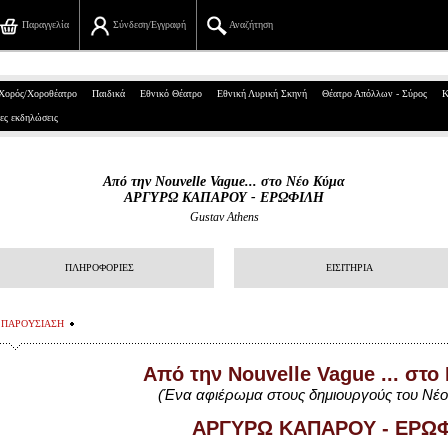
Παραγγελία
Σύνδεση/Εγγραφή
Αναζήτηση
Πανεπιστημίου 39, Αθήνα
Χορός/Χοροθέατρο
Παιδικά
Εθνικό Θέατρο
Εθνική Λυρική Σκηνή
Θέατρο Απόλλων - Σύρος
Κ
ες εκδηλώσεις
210 7234567
info@ticketservices.gr
Από την Nouvelle Vague... στο Νέο Κύμα
ΑΡΓΥΡΩ ΚΑΠΑΡΟΥ - ΕΡΩΦΙΛΗ
Αναζήτηση
Gustav Athens
Σύνδεση/Εγγραφή
ΠΛΗΡΟΦΟΡΙΕΣ
ΕΙΣΙΤΗΡΙΑ
Παραγγελία
ΠΑΡΟΥΣΙΑΣΗ
Αναζήτηση παραγγελίας
Από την Nouvelle Vague ... στο
Προσωπικά Δεδομένα
(Ένα αφιέρωμα στους δημιουργούς του Νέ
Πληροφορίες
ΑΡΓΥΡΩ ΚΑΠΑΡΟΥ - ΕΡΩ