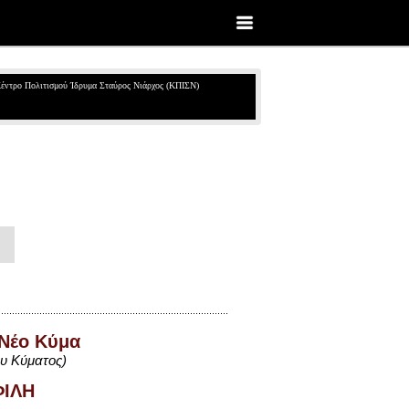
έντρο Πολιτισμού Ίδρυμα Σταύρος Νιάρχος (ΚΠΙΣΝ)
 Νέο Κύμα
ου Κύματος
)
ΦΙΛΗ