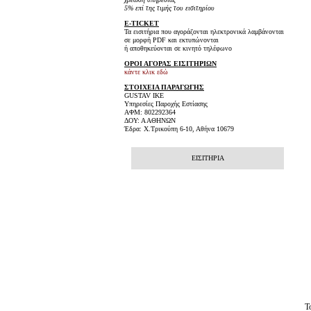
5% επί της τιμής του εισιτηρίου
E-TICKET
Τα εισιτήρια που αγοράζονται ηλεκτρονικά λαμβάνονται
σε μορφή PDF και εκτυπώνονται
ή αποθηκεύονται σε κινητό τηλέφωνο
ΟΡΟΙ ΑΓΟΡΑΣ ΕΙΣΙΤΗΡΙΩΝ
κάντε κλικ εδώ
ΣΤΟΙΧΕΙΑ ΠΑΡΑΓΩΓΗΣ
GUSTAV IKE
Υπηρεσίες Παροχής Εστίασης
AΦΜ: 802292364
ΔΟΥ: Α ΑΘΗΝΩΝ
Έδρα: Χ.Τρικούπη 6-10, Αθήνα 10679
ΕΙΣΙΤΗΡΙΑ
Τ