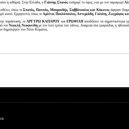
πιάνο ή κιθάρα). Στην Ελλάδα, ο
Γιάννης Σπανός
εισήγαγε το ύφος, ενώ με τον παραγωγό
Αλ
υνθέτες όπως οι
Σπανός, Παππάς, Μαυρουδής, Σαββόπουλος και Κόκοτος
άφησαν διαμά
υρύ κοινό. Ερμηνευτές όπως οι
Αρλέτα, Πουλόπουλος, Αστεριάδη, Γαλάνη, Ζωγράφος κ
την παράσταση, οι
ΑΡΓΥΡΩ ΚΑΠΑΡΟΥ
και
ΕΡΩΦΙΛΗ
αποδίδουν τα σημαντικότερα τρ
πό τον
Νεοκλή Νεοφυτίδη
με τον λιτό τρόπο του είδους. Ανάμεσα στα τραγούδια, η ηθοποι
ων δημιουργών του Νέου Κύματος.
ΕΠΕ