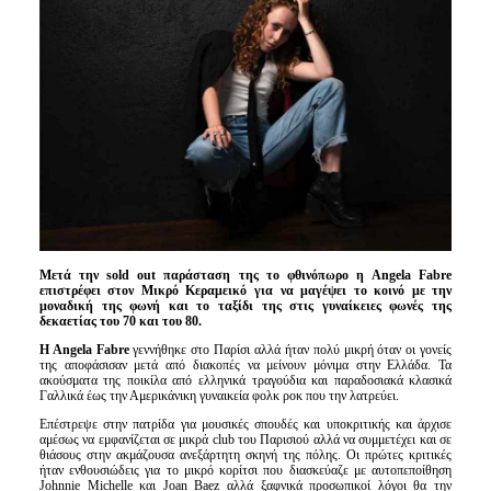
Είσοδος διαχειριστή
Μετά την sold out παράσταση της το φθινόπωρο η Angela Fabre
επιστρέφει στον Mικρό Kεραμεικό για να μαγέψει το κοινό με την
μοναδική της φωνή και το ταξίδι της στις γυναίκειες φωνές της
δεκαετίας του 70 και του 80.
H
Angela
Fabre
γεννήθηκε στο Παρίσι αλλά ήταν πολύ μικρή όταν οι γονείς
της αποφάσισαν μετά από διακοπές να μείνουν μόνιμα στην Ελλάδα. Τα
ακούσματα της ποικίλα από ελληνικά τραγούδια και παραδοσιακά κλασικά
Γαλλικά έως την Αμερικάνικη γυναικεία φολκ ροκ που την λατρεύει.
Επέστρεψε στην πατρίδα για μουσικές σπουδές και υποκριτικής και άρχισε
αμέσως να εμφανίζεται σε μικρά club του Παρισιού αλλά να συμμετέχει και σε
θιάσους στην ακμάζουσα ανεξάρτητη σκηνή της πόλης. Οι πρώτες κριτικές
ήταν ενθουσιώδεις για το μικρό κορίτσι που διασκεύαζε με αυτοπεποίθηση
Johnnie Michelle και Joan Baez αλλά ξαφνικά προσωπικοί λόγοι θα την