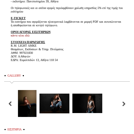
- εκδοτήριο: Πανεπιστημίου 39, Αθήνα
Οι τηλεφωνικές και οι online αγορές περιλαμβάνουν χρέωση υπηρεσίας 5% επί της τιμής του
εισιτηρίου
E-TICKET
Τα εισιτήρια που αγοράζονται ηλεκτρονικά λαμβάνονται σε μορφή PDF και εκτυπώνονται
ή αποθηκεύονται σε κινητό τηλέφωνο.
ΟΡΟΙ ΑΓΟΡΑΣ ΕΙΣΙΤΗΡΙΩΝ
κάντε κλικ εδώ
ΣΤΟΙΧΕΙΑ ΠΑΡΑΓΩΓΗΣ
R.M. LIGHT ΑΜΚΕ
Θεαμάτων, Εκδόσεων & Υπηρ. Πνεύματος
ΑΦΜ: 997021830
ΔΟΥ: Α Αθηνών
ΕΔΡΑ: Ευμολπιδών 13, Αθήνα 118 54
GALLERY
ΕΙΣΙΤΗΡΙΑ