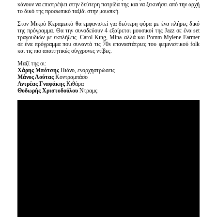
κάνουν να επιστρέψει στην δεύτερη πατρίδα της και να ξεκινήσει από την αρχή
το δικό της προσωπικό ταξίδι στην μουσική.
Στον Μικρό Κεραμεικό θα εμφανιστεί για δεύτερη φόρα με ένα πλήρες δικό
της πρόγραμμα. Θα την συνοδεύουν 4 εξαίρετοι μουσικοί της Jazz σε ένα set
τραγουδιών με εκπλήξεις. Carol Κιng, Mina αλλά και Pomm Mylene Farmer
σε ένα πρόγραμμα που συναντά τις 70s επαναστάτριες του φεμινιστικού folk
και τις πιο απαιτητικές σύγχρονες ντίβες.
Μαζί της οι:
Χάρης Μπότσης
Πιάνο, ενορχηστρώσεις
Μάνος Λούτας
Κοντραμπάσο
Αντρέας Γναφάκης
Κιθάρα
Θοδωρής Χριστοδούλου
Ντραμς