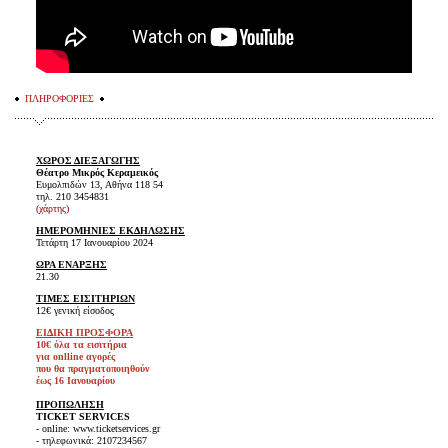
ΠΛΗΡΟΦΟΡΙΕΣ
ΧΩΡΟΣ ΔΙΕΞΑΓΩΓΗΣ
Θέατρο Μικρός Κεραμεικός
Ευμολπιδών 13, Αθήνα 118 54
τηλ. 210 3454831
(χάρτης)
ΗΜΕΡΟΜΗΝΙΕΣ ΕΚΔΗΛΩΣΗΣ
Τετάρτη 17 Ιανουαρίου 2024
ΩΡΑ ΕΝΑΡΞΗΣ
21.30
ΤΙΜΕΣ ΕΙΣΙΤΗΡΙΩΝ
12€ γενική είσοδος
ΕΙΔΙΚΗ ΠΡΟΣΦΟΡΑ
10€ όλα τα εισιτήρια
για onlline αγορές
που θα πραγματοποιηθούν
έως 16 Ιανουαρίου
ΠΡΟΠΩΛΗΣΗ
TICKET SERVICES
- online: www.ticketservices.gr
- τηλεφωνικά: 2107234567