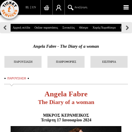
EL
EN
Αναζήτηση
Πανεπιστημίου 39, Αθήνα
Αρχική σελίδα
Online παραστάσεις
Συναυλίες
Θέατρο
Χορός/Χοροθέατρο
Παιδικά
210 7234567
Angela Fabre - The Diary of a woman
info@ticketservices.gr
Αναζήτηση
ΠΑΡΟΥΣΙΑΣΗ
ΠΛΗΡΟΦΟΡΙΕΣ
ΕΙΣΙΤΗΡΙΑ
Σύνδεση/Εγγραφή
ΠΑΡΟΥΣΙΑΣΗ
Παραγγελία
Angela Fabre
Αναζήτηση παραγγελίας
The Diary of a woman
Προσωπικά Δεδομένα
ΜΙΚΡΟΣ ΚΕΡΑΜΕΙΚΟΣ
Τετάρτη 17 Ιανουαρίου 2024
Πληροφορίες