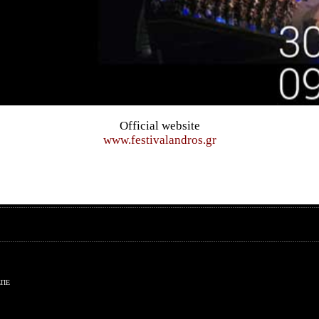
Είσοδος διαχειριστή
Official website
www.festivalandros.gr
ΕΠΕ