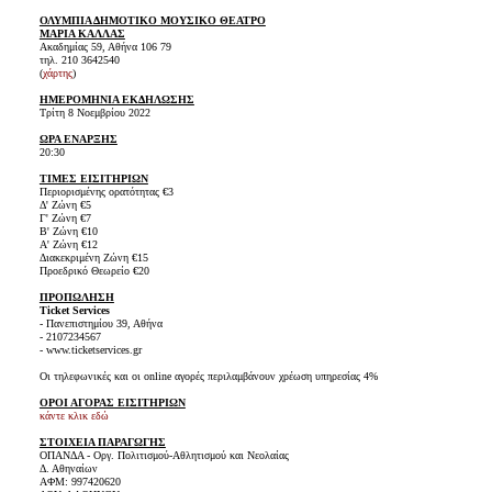
ΟΛΥΜΠΙΑ ΔΗΜΟΤΙΚΟ ΜΟΥΣΙΚΟ ΘΕΑΤΡΟ
ΜΑΡΙΑ ΚΑΛΛΑΣ
Ακαδημίας 59, Αθήνα 106 79
τηλ. 210 3642540
(
χάρτης
)
ΗΜΕΡΟΜΗΝΙΑ ΕΚΔΗΛΩΣΗΣ
Τρίτη 8 Νοεμβρίου 2022
ΩΡΑ ΕΝΑΡΞΗΣ
20:30
ΤΙΜΕΣ ΕΙΣΙΤΗΡΙΩΝ
Περιορισμένης ορατότητας €3
Δ' Ζώνη €5
Γ' Ζώνη €7
Β' Ζώνη €10
Α' Ζώνη €12
Διακεκριμένη Ζώνη €15
Προεδρικό Θεωρείο €20
ΠΡΟΠΩΛΗΣΗ
Ticket Services
- Πανεπιστημίου 39, Αθήνα
- 2107234567
- www.ticketservices.gr
Οι τηλεφωνικές και οι online αγορές περιλαμβάνουν χρέωση υπηρεσίας 4%
ΟΡΟΙ ΑΓΟΡΑΣ ΕΙΣΙΤΗΡΙΩΝ
κάντε κλικ εδώ
ΣΤΟΙΧΕΙΑ ΠΑΡΑΓΩΓΗΣ
ΟΠΑΝΔΑ - Οργ. Πολιτισμού-Αθλητισμού και Νεολαίας
Δ. Αθηναίων
ΑΦΜ: 997420620