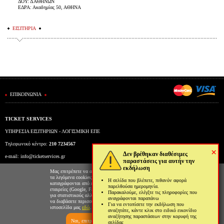
ΔΟΥ: Δ ΑΘΗΝΩΝ
ΕΔΡΑ: Ακαδημίας 50, ΑΘΗΝΑ
ΕΙΣΙΤΗΡΙΑ
ΕΠΙΚΟΙΝΩΝΙΑ
TICKET SERVICES
ΥΠΗΡΕΣΙΑ ΕΙΣΙΤΗΡΙΩΝ - ΛΟΓΙΣΜΙΚΗ ΕΠΕ
Τηλεφωνικό κέντρο:
210 7234567
×
Δεν βρέθηκαν διαθέσιμες
e-mail:
info@ticketservices.gr
παραστάσεις για αυτήν την
εκδήλωση
Εκδοτήριο: Πανεπιστημίου 39 (Στοά Πεσμαζόγλου), Αθήνα
Μας επιτρέπετε να αποθηκεύουμε στον φυλλομετρητή σας
τα λεγόμενα cookies; Με αυτόν τον τρόπο θα
Η σελίδα που βλέπετε, πιθανόν αφορά
Ώρες λειτουργίας εκδοτηρίου: Δευ-Παρ: 9πμ-5μμ
καταγράφονται από εμάς και τρίτες συνεργαζόμενες
παρελθούσα ημερομηνία.
εταιρείες (Google, Facebook κτλ) στοιχεία επισκεψιμότητας
Παρακαλούμε, ελέγξτε τις πληροφορίες που
για στατιστικούς αλλά και διαφημιστικούς λόγους. Μπορείτε
αναγράφονται παραπάνω
να διαβάσετε περισσότερα για την χρήση cookies από την
Για να εντοπίσετε την εκδήλωση που
ιστοσελίδα μας
εδώ
.
αναζητάτε, κάντε κλικ στο ειδικό εικονίδιο
αναζήτησης παραστάσεων στην κορυφή της
Ναι, επιτρέπω
Όχι, δεν επιτρέπω
σελίδας