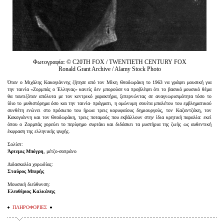
Φωτογραφία: © C20TH FOX / TWENTIETH CENTURY FOX
Ronald Grant Archive / Alamy Stock Photo
Όταν ο Μιχάλης Κακογιάννης ζήτησε από τον Μίκη Θεοδωράκη το 1963 να γράψει μουσική για
την ταινία «Ζορμπάς ο Έλληνας» κανείς δεν μπορούσε να προβλέψει ότι το βασικό μουσικό θέμα
θα ταυτιζόταν απόλυτα με τον κεντρικό χαρακτήρα, ξεπερνώντας σε αναγνωρισιμότητα τόσο το
ίδιο το μυθιστόρημα όσο και την ταινία· πράγματι, η ομώνυμη σουίτα μπαλέτου του εμβληματικού
συνθέτη ενώνει στο πρόσωπο του ήρωα τρεις κορυφαίους δημιουργούς, τον Καζαντζάκη, τον
Κακογιάννη και τον Θεοδωράκη, τρεις ποταμούς που εκβάλλουν στην ίδια κρητική παραλία: εκεί
όπου ο Ζορμπάς χορεύει το περίφημο συρτάκι και διδάσκει τα μυστήρια της ζωής ως αυθεντική
έκφραση της ελληνικής ψυχής.
Σολίστ:
Άρτεμις Μπόγρη
, μέτζο-σοπράνο
Διδασκαλία χορωδίας:
Σταύρος Μπερής
Μουσική διεύθυνση:
Ελευθέριος Καλκάνης
ΠΛΗΡΟΦΟΡΙΕΣ