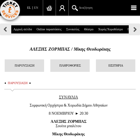
EL
EN
Αναζήτηση
Πανεπιστημίου 39, Αθήνα
Αρχική σελίδα
Online παραστάσεις
Συναυλίες
Θέατρο
Χορός/Χοροθέατρο
Παιδικά
210 7234567
ΑΛΕΞΗΣ ΖΟΡΜΠΑΣ / Μίκης Θεοδωράκης
info@ticketservices.gr
Αναζήτηση
ΠΑΡΟΥΣΙΑΣΗ
ΠΛΗΡΟΦΟΡΙΕΣ
ΕΙΣΙΤΗΡΙΑ
Σύνδεση/Εγγραφή
ΠΑΡΟΥΣΙΑΣΗ
Παραγγελία
ΣΥΝΑΥΛΙΑ
Αναζήτηση παραγγελίας
Συμφωνική Ορχήστρα & Χορωδία Δήμου Αθηναίων
8 ΝΟΕΜΒΡΙΟΥ ► 20:30
Προσωπικά Δεδομένα
ΑΛΕΞΗΣ ΖΟΡΜΠΑΣ
Σουίτα μπαλέτου
Πληροφορίες
Μίκης Θεοδωράκης