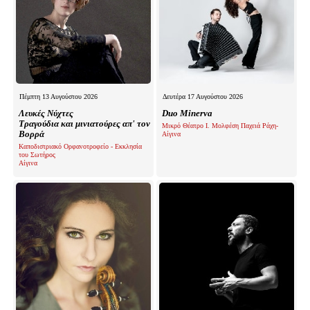
Πέμπτη 13 Αυγούστου 2026
Δευτέρα 17 Αυγούστου 2026
Λευκές Νύχτες
Duo Minerva
Τραγούδια και μινιατούρες απ' τον
Μικρό Θέατρο Ι. Μολφέση Παχειά Ράχη-
Βορρά
Αίγινα
Καποδιστριακό Ορφανοτροφείο - Εκκλησία
του Σωτήρος
Αίγινα