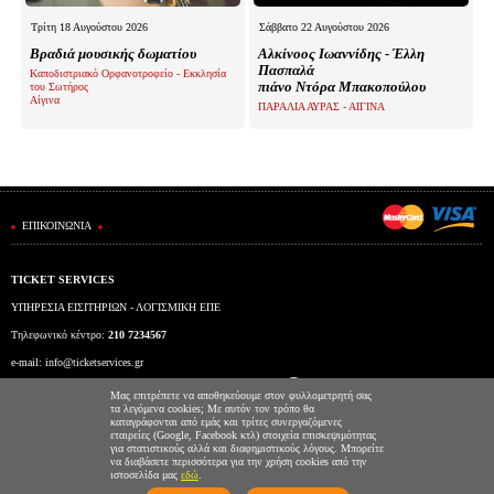
Τρίτη 18 Αυγούστου 2026
Σάββατο 22 Αυγούστου 2026
Βραδιά μουσικής δωματίου
Αλκίνοος Ιωαννίδης - Έλλη
Πασπαλά
Καποδιστριακό Ορφανοτροφείο - Εκκλησία
πιάνο Ντόρα Μπακοπούλου
του Σωτήρος
Αίγινα
ΠΑΡΑΛΙΑ ΑΥΡΑΣ - ΑΙΓΙΝΑ
ΕΠΙΚΟΙΝΩΝΙΑ
TICKET SERVICES
ΥΠΗΡΕΣΙΑ ΕΙΣΙΤΗΡΙΩΝ - ΛΟΓΙΣΜΙΚΗ ΕΠΕ
Τηλεφωνικό κέντρο:
210 7234567
e-mail:
info@ticketservices.gr
Εκδοτήριο: Πανεπιστημίου 39 (Στοά Πεσμαζόγλου), Αθήνα
Μας επιτρέπετε να αποθηκεύουμε στον φυλλομετρητή σας
τα λεγόμενα cookies; Με αυτόν τον τρόπο θα
Ώρες λειτουργίας εκδοτηρίου: Δευ-Παρ: 9πμ-5μμ
καταγράφονται από εμάς και τρίτες συνεργαζόμενες
εταιρείες (Google, Facebook κτλ) στοιχεία επισκεψιμότητας
για στατιστικούς αλλά και διαφημιστικούς λόγους. Μπορείτε
να διαβάσετε περισσότερα για την χρήση cookies από την
ιστοσελίδα μας
εδώ
.