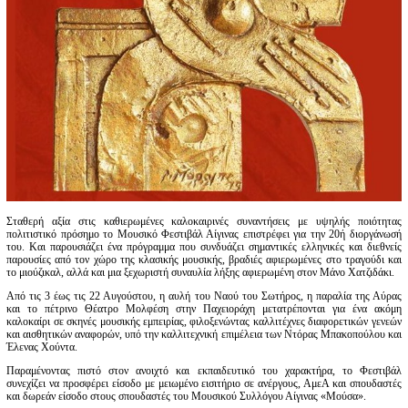
Είσοδος διαχειριστή
Σταθερή αξία στις καθιερωμένες καλοκαιρινές συναντήσεις με υψηλής ποιότητας
πολιτιστικό πρόσημο το Μουσικό Φεστιβάλ Αίγινας επιστρέφει για την 20ή διοργάνωσή
του. Και παρουσιάζει ένα πρόγραμμα που συνδυάζει σημαντικές ελληνικές και διεθνείς
παρουσίες από τον χώρο της κλασικής μουσικής, βραδιές αφιερωμένες στο τραγούδι και
το μιούζικαλ, αλλά και μια ξεχωριστή συναυλία λήξης αφιερωμένη στον Μάνο Χατζιδάκι.
Από τις 3 έως τις 22 Αυγούστου, η αυλή του Ναού του Σωτήρος, η παραλία της Αύρας
και το πέτρινο Θέατρο Μολφέση στην Παχειοράχη μετατρέπονται για ένα ακόμη
καλοκαίρι σε σκηνές μουσικής εμπειρίας, φιλοξενώντας καλλιτέχνες διαφορετικών γενεών
και αισθητικών αναφορών, υπό την καλλιτεχνική επιμέλεια των Ντόρας Μπακοπούλου και
Έλενας Χούντα.
Παραμένοντας πιστό στον ανοιχτό και εκπαιδευτικό του χαρακτήρα, το Φεστιβάλ
συνεχίζει να προσφέρει είσοδο με μειωμένο εισιτήριο σε ανέργους, ΑμεΑ και σπουδαστές
και δωρεάν είσοδο στους σπουδαστές του Μουσικού Συλλόγου Αίγινας «Μούσα».