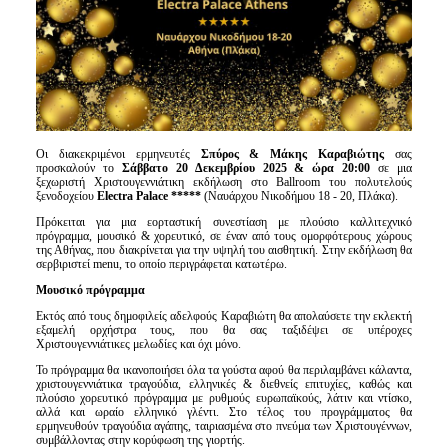
Οι διακεκριμένοι ερμηνευτές
Σπύρος & Μάκης Καραβιώτης
σας
προσκαλούν το
Σάββατο 20 Δεκεμβρίου 2025 & ώρα 20:00
σε μια
ξεχωριστή Χριστουγεννιάτικη εκδήλωση στο Ballroom του πολυτελούς
ξενοδοχείου
Electra
Palace
*****
(Ναυάρχου Νικοδήμου 18 - 20, Πλάκα).
Πρόκειται για μια εορταστική συνεστίαση με πλούσιο καλλιτεχνικό
πρόγραμμα, μουσικό & χορευτικό, σε έναν από τους ομορφότερους χώρους
της Αθήνας, που διακρίνεται για την υψηλή του αισθητική. Στην εκδήλωση θα
σερβιριστεί menu, το οποίο περιγράφεται κατωτέρω.
Μουσικό πρόγραμμα
Εκτός από τους δημοφιλείς αδελφούς
Καραβιώτη θα απολαύσετε την εκλεκτή
εξαμελή ορχήστρα τους, που θα σας ταξιδέψει σε υπέροχες
Χριστουγεννιάτικες μελωδίες και όχι μόνο.
Το πρόγραμμα θα ικανοποιήσει όλα τα γούστα αφού θα περιλαμβάνει κάλαντα,
χριστουγεννιάτικα τραγούδια, ελληνικές & διεθνείς επιτυχίες, καθώς και
πλούσιο χορευτικό πρόγραμμα με ρυθμούς ευρωπαϊκούς, λάτιν και ντίσκο,
αλλά και ωραίο ελληνικό γλέντι. Στο τέλος του προγράμματος θα
ερμηνευθούν τραγούδια αγάπης, ταιριασμένα στο πνεύμα των Χριστουγέννων,
συμβάλλοντας στην κορύφωση της γιορτής.