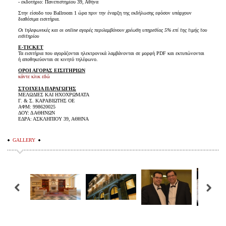
- εκδοτήριο: Πανεπιστημίου 39, Αθήνα
Στην είσοδο του Ballroom 1 ώρα πριν την έναρξη της εκδήλωσης εφόσον υπάρχουν
διαθέσιμα εισιτήρια.
Οι τηλεφωνικές και οι online αγορές περιλαμβάνουν χρέωση υπηρεσίας 5% επί της τιμής του
εισιτηρίου
E-TICKET
Τα εισιτήρια που αγοράζονται ηλεκτρονικά λαμβάνονται σε μορφή PDF και εκτυπώνονται
ή αποθηκεύονται σε κινητό τηλέφωνο.
ΟΡΟΙ ΑΓΟΡΑΣ ΕΙΣΙΤΗΡΙΩΝ
κάντε κλικ εδώ
ΣΤΟΙΧΕΙΑ ΠΑΡΑΓΩΓΗΣ
ΜΕΛΩΔΙΕΣ ΚΑΙ ΗΧΟΧΡΩΜΑΤΑ
Γ. & Σ. ΚΑΡΑΒΙΩΤΗΣ ΟΕ
ΑΦΜ: 998620025
ΔΟΥ: Δ ΑΘΗΝΩΝ
ΕΔΡΑ: ΑΣΚΛΗΠΙΟΥ 39, ΑΘΗΝΑ
GALLERY