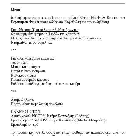
Menu
(ειδική φροντίδα του προέδρου του ομίλου Electra Hotels & Resorts κου
Γεράσιμου Φωκά
στους αδελφούς Καραβιώτη για την εκδήλωση)
Για κάθε τραπέζι πιατέλα των 8-10 ατόμων με
:
Φρεσκοψημένα ψωμάκια 3 ειδών και κριτσίνια
Μελιτζανοσαλάτα / κοπανιστή με γαλοτύρι/ σαλάτα κηπουρού
Ντοματίνια με μοτσαρελίνια
***
Για κάθε καλεσμένο πιάτο με:
Τυροπιτάρι
Μπιφτεκάκι μόσχου
Πατάτες baby φούρνου
Κολοκυθοκεφτές
Κρέπα με ζαμπόν και τυρί
Ρολό κοτόπουλο γεμιστό με μπέικον και κασέρι
***
Ατομικό γλυκό:
Πορτοκαλοπιτα με λευκή σοκολάτα
ΠΑΚΕΤΟ ΠΟΤΩΝ
Λευκό κρασί "NOTOS" Κτήμα Κανακάρης (Ροδίτης)
Ερυθρό κρασί "NOTOS" Κτήμα Κανακάρης (Merlot-Μαυρούδι)
Εμφιαλωμένο νερό
Το προσωπικό του ξενοδοχείου είναι πρόθυμο να ικανοποιήσει, από τον