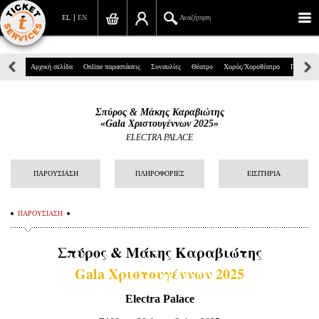
EL
EN
Αναζήτηση
Πανεπιστημίου 39, Αθήνα
Αρχική σελίδα
Online παραστάσεις
Συναυλίες
Θέατρο
Χορός/Χοροθέατρο
Παιδικά
210 7234567
Σπύρος & Μάκης Καραβιώτης
info@ticketservices.gr
«Gala Χριστουγέννων 2025»
ELECTRA PALACE
Αναζήτηση
ΠΑΡΟΥΣΙΑΣΗ
ΠΛΗΡΟΦΟΡΙΕΣ
ΕΙΣΙΤΗΡΙΑ
Σύνδεση/Εγγραφή
Παραγγελία
ΠΑΡΟΥΣΙΑΣΗ
Αναζήτηση παραγγελίας
Σπύρος & Μάκης Καραβιώτης
Προσωπικά Δεδομένα
Gala Χριστουγέννων 2025
Πληροφορίες
Electra Palace