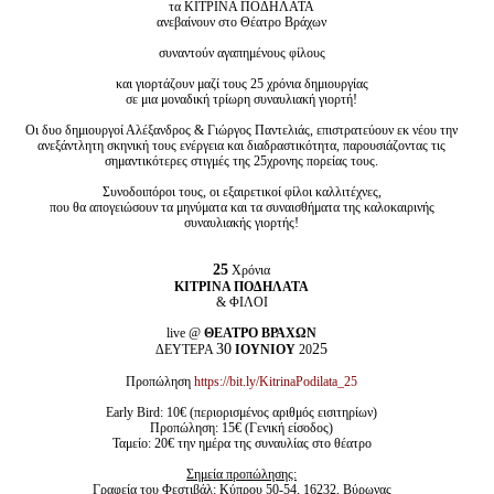
τα ΚΙΤΡΙΝΑ ΠΟΔΗΛΑΤΑ
ανεβαίνουν στο Θέατρο Βράχων
συναντούν αγαπημένους φίλους
και γιορτάζουν μαζί τους 25 χρόνια δημιουργίας
σε μια μοναδική τρίωρη συναυλιακή γιορτή!
Οι δυο δημιουργοί Αλέξανδρος & Γιώργος Παντελιάς, επιστρατεύουν εκ νέου την
ανεξάντλητη σκηνική τους ενέργεια και διαδραστικότητα, παρουσιάζοντας τις
σημαντικότερες στιγμές της 25χρονης πορείας τους.
Συνοδοιπόροι τους, οι εξαιρετικοί φίλοι καλλιτέχνες,
που θα απογειώσουν τα μηνύματα και τα συναισθήματα της καλοκαιρινής
συναυλιακής γιορτής!
25
Χρόνια
ΚΙΤΡΙΝΑ ΠΟΔΗΛΑΤΑ
& ΦΙΛΟΙ
live @
ΘΕΑΤΡΟ ΒΡΑΧΩΝ
30
25
ΔΕΥΤΕΡΑ
ΙΟΥΝΙΟΥ
20
Προπώληση
https://bit.ly/KitrinaPodilata_25
Early Bird: 10€ (περιορισμένος αριθμός εισιτηρίων)
Προπώληση: 15€ (Γενική είσοδος)
Ταμείο: 20€ την ημέρα της συναυλίας στο θέατρο
Σημεία προπώλησης:
Γραφεία του Φεστιβάλ: Κύπρου 50-54, 16232, Βύρωνας