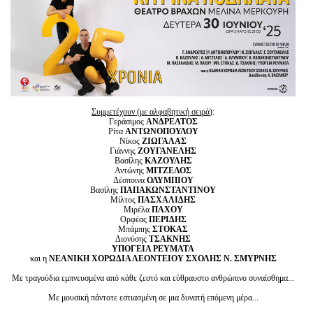
Είσοδος διαχειριστή
Συμμετέχουν (με αλφαβητική σειρά
):
Γεράσιμος
ΑΝΔΡΕΑΤΟΣ
Ρίτα
ΑΝΤΩΝΟΠΟΥΛΟΥ
Νίκος
ΖΙΩΓΑΛΑΣ
Γιάννης
ΖΟΥΓΑΝΕΛΗΣ
Βασίλης
ΚΑΖΟΥΛΗΣ
Αντώνης
ΜΙΤΖΕΛΟΣ
Δέσποινα
ΟΛΥΜΠΙΟΥ
Βασίλης
ΠΑΠΑΚΩΝΣΤΑΝΤΙΝΟΥ
Μίλτος
ΠΑΣΧΑΛΙΔΗΣ
Μιρέλα
ΠΑΧΟΥ
Ορφέας
ΠΕΡΙΔΗΣ
Μπάμπης
ΣΤΟΚΑΣ
Διονύσης
ΤΣΑΚΝΗΣ
ΥΠΟΓΕΙΑ ΡΕΥΜΑΤΑ
και η
ΝΕΑΝΙΚΗ
ΧΟΡΩΔΙΑ ΛΕΟΝΤΕΙΟΥ ΣΧΟΛΗΣ Ν. ΣΜΥΡΝΗΣ
Με τραγούδια εμπνευσμένα από κάθε ζεστό και εύθραυστο ανθρώπινο συναίσθημα...
Με μουσική πάντοτε εστιασμένη σε μια δυνατή επόμενη μέρα...