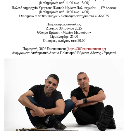
(Καθημερινές από 11:00 έως 15:00)
ος
Παλαιό Δημαρχείο Υμηττού: Πλατεία Ηρώων Πολυτεχνείου 1, 1
όροφος
(Καθημερινές από 10:00 έως 14:00)
Στα σημεία αυτά θα υπάρχουν διαθέσιμα εισιτήρια από 16/6/2025.
Πληροφορίες συναυλίας:
Δευτέρα 30 Ιουνίου 2025
Θέατρο Βράχων «Μελίνα Μερκούρη»
Ώρα έναρξης: 21.00
Οι πόρτες ανοίγουν στις 20.00
Παραγωγή: 360° Entertainment (
https://360entertainment.gr
)
Διοργάνωση: Διαδημοτικό Δίκτυο Πολιτισμού Βύρωνα, Δάφνης - Υμηττού