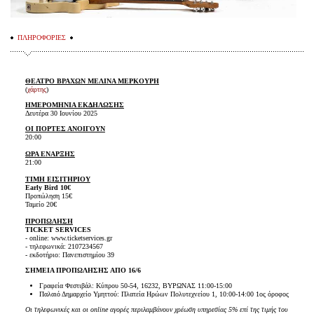
ΠΛΗΡΟΦΟΡΙΕΣ
ΘΕΑΤΡΟ ΒΡΑΧΩΝ ΜΕΛΙΝΑ ΜΕΡΚΟΥΡΗ
(
χάρτης
)
ΗΜΕΡΟΜΗΝΙΑ ΕΚΔΗΛΩΣΗΣ
Δευτέρα 30 Ιουνίου 2025
ΟΙ ΠΟΡΤΕΣ ΑΝΟΙΓΟΥΝ
20:00
ΩΡΑ ΕΝΑΡΞΗΣ
21:00
ΤΙΜΗ ΕΙΣΙΤΗΡΙΟΥ
Early Bird 10€
Προπώληση 15€
Ταμείο 20€
ΠΡΟΠΩΛΗΣΗ
TICKET SERVICES
- online: www.ticketservices.gr
- τηλεφωνικά: 2107234567
- εκδοτήριο: Πανεπιστημίου 39
ΣΗΜΕΙΑ ΠΡΟΠΩΛΗΣΗΣ ΑΠΟ 16/6
Γραφεία Φεστιβάλ: Κύπρου 50-54, 16232, ΒΥΡΩΝΑΣ 11:00-15:00
Παλαιό Δημαρχείο Υμηττού: Πλατεία Ηρώων Πολυτεχνείου 1, 10:00-14:00 1ος όροφος
Οι τηλεφωνικές και οι online αγορές περιλαμβάνουν χρέωση υπηρεσίας 5% επί της τιμής του