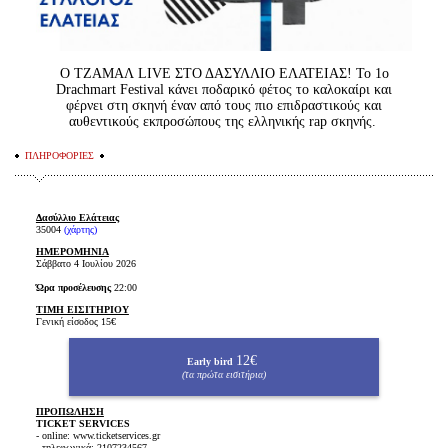
Ο ΤΖΑΜΑΛ LIVE ΣΤΟ ΔΑΣΥΛΛΙΟ ΕΛΑΤΕΙΑΣ! Το 1ο
Drachmart Festival κάνει ποδαρικό φέτος το καλοκαίρι και
φέρνει στη σκηνή έναν από τους πιο επιδραστικούς και
αυθεντικούς εκπροσώπους της ελληνικής rap σκηνής.
ΠΛΗΡΟΦΟΡΙΕΣ
Δασύλλιο Ελάτειας
35004
(χάρτης)
ΗΜΕΡΟΜΗΝΙΑ
Σάββατο 4 Ιουλίου 2026
Ώρα προσέλευσης
22:00
ΤΙΜΗ ΕΙΣΙΤΗΡΙΟΥ
Γενική είσοδος 15€
12€
Early bird
(τα πρώτα εισιτήρια)
ΠΡΟΠΩΛΗΣΗ
TICKET SERVICES
- online: www.ticketservices.gr
- τηλεφωνικά: 2107234567