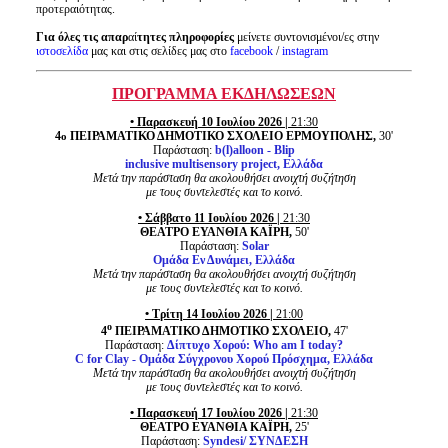
προτεραιότητας.
Για όλες τις απαρ
αί
τητες πληροφορίες
μείνετε συντονισμένοι/ες στην
ιστοσελίδα
μας και στις σελίδες μας στο
facebook
/
instagram
ΠΡΟΓΡΑΜΜΑ ΕΚΔΗΛΩΣΕΩΝ
• Παρασκευή 10 Ιουλίου 2026 |
21:30
4
ΠΕΙΡΑΜΑΤΙΚΟ ΔΗΜΟΤΙΚΟ ΣΧΟΛΕΙΟ ΕΡΜΟΥΠΟΛΗΣ,
30'
ο
Παράσταση:
b(l)alloon - Blip
inclusive multisensory project, Ελλάδα
Μετά την παράσταση θα ακολουθήσει ανοιχτή συζήτηση
με τους συντελεστές και το κοινό.
• Σάββατο 11 Ιουλίου 2026 |
21:30
ΘΕΑΤΡΟ ΕΥΑΝΘΙΑ ΚΑΪΡΗ,
50'
Παράσταση:
Solar
Oμάδα Εν Δυνάμει, Ελλάδα
Μετά την παράσταση θα ακολουθήσει ανοιχτή συζήτηση
με τους συντελεστές και το κοινό.
• Τρίτη 14 Ιουλίου 2026 |
21:00
ο
4
ΠΕΙΡΑΜΑΤΙΚΟ ΔΗΜΟΤΙΚΟ ΣΧΟΛΕΙΟ,
47'
Παράσταση:
Δίπτυχο Χορού: Who am I today?
C for Clay - Ομάδα Σύγχρονου Χορού Πρόσχημα, Ελλάδα
Μετά την παράσταση θα ακολουθήσει ανοιχτή συζήτηση
με τους συντελεστές και το κοινό.
• Παρασκευή 17 Ιουλίου 2026 |
21:30
ΘΕΑΤΡΟ ΕΥΑΝΘΙΑ ΚΑΪΡΗ,
25'
Παράσταση:
Syndesi/ ΣΥΝΔΕΣΗ