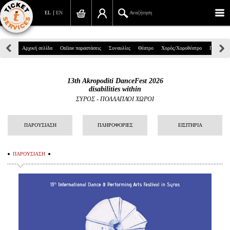
EL
EN
Αναζήτηση
Πανεπιστημίου 39, Αθήνα
Αρχική σελίδα
Online παραστάσεις
Συναυλίες
Θέατρο
Χορός/Χοροθέατρο
Παιδικά
210 7234567
13th Akropoditi DanceFest 2026
info@ticketservices.gr
disabilities within
ΣΥΡΟΣ - ΠΟΛΛΑΠΛΟΙ ΧΩΡΟΙ
Αναζήτηση
ΠΑΡΟΥΣΙΑΣΗ
ΠΛΗΡΟΦΟΡΙΕΣ
ΕΙΣΙΤΗΡΙΑ
Σύνδεση/Εγγραφή
Παραγγελία
ΠΑΡΟΥΣΙΑΣΗ
Αναζήτηση παραγγελίας
Προσωπικά Δεδομένα
Πληροφορίες