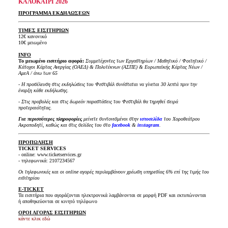
ΚΑΛΟΚΑΙΡΙ 2026
ΠΡΟΓΡΑΜΜΑ ΕΚΔΗΛΩΣΕΩΝ
ΤΙΜΕΣ ΕΙΣΙΤΗΡΙΩΝ
12€ κανονικό
10€ μειωμένο
INFO
Το μειωμένο εισιτήριο αφορά
:
Συμμετέχοντες των Εργαστηρίων / Μαθητικό / Φοιτητικό /
Κάτοχοι Κάρτας Ανεργίας (ΟΑΕΔ) & Πολυτέκνων (ΑΣΠΕ) & Ευρωπαϊκής Κάρτας Νέων /
ΑμεΑ / άνω των 65
- Η προσέλευση στις εκδηλώσεις του Φεστιβάλ συνίσταται να γίνεται 30 λεπτά πριν την
έναρξη κάθε
εκδήλωσης.
- Στις προβολές και στις δωρεάν παραστάσεις του Φεστιβάλ θα τηρηθεί σειρά
προτεραιότητας.
Για περισσότερες πληροφορίες
μείνετε συντονισμένοι στην
ιστοσελίδα
του Χοροθεάτρου
Ακροποδητί, καθώς και στις σελίδες του στο
facebook
&
instagram
.
ΠΡΟΠΩΛΗΣΗ
TICKET SERVICES
- online: www.ticketservices.gr
- τηλεφωνικά: 2107234567
Οι τηλεφωνικές και οι online αγορές περιλαμβάνουν χρέωση υπηρεσίας 6% επί της τιμής του
εισιτηρίου
E-TICKET
Τα εισιτήρια που αγοράζονται ηλεκτρονικά λαμβάνονται σε μορφή PDF και εκτυπώνονται
ή αποθηκεύονται σε κινητό τηλέφωνο
ΟΡΟΙ ΑΓΟΡΑΣ ΕΙΣΙΤΗΡΙΩΝ
κάντε κλικ εδώ