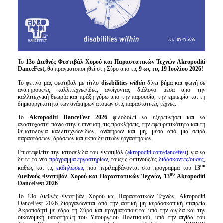
Είσοδος διαχειριστή
Το
13o
Διεθνές Φεστιβάλ Χορού και Παραστατικών Τεχνών Akropoditi
DanceFest,
θα πραγματοποιηθεί στη Σύρο από τις
9 ως τις 19 Ιουλίου 2026!
Το φετινό μας φεστιβάλ με τίτλο
disabilities
within
δίνει βήμα και φωνή σε
ανάπηρους/ες καλλιτέχνες/ιδες, ανοίγοντας διάλογο μέσα από την
καλλιτεχνική θεωρία και πράξη γύρω από την παρουσία, την εμπειρία και τη
δημιουργικότητα των ανάπηρων ατόμων στις παραστατικές τέχνες.
Το
Akropoditi DanceFest 2026
φιλοδοξεί να εξερευνήσει και να
αναστοχαστεί πάνω στην έμπνευση, τις προκλήσεις, την εφευρετικότητα και τη
θεματολογία καλλιτεχνών/ιδων, ανάπηρων και μη, μέσα από μια σειρά
παραστάσεων, δράσεων και εκπαιδευτικών εργαστηρίων.
Επιστεφθείτε την ιστοσελίδα του Φεστιβάλ (
akropoditi.com/dancefest
) για να
δείτε το νέο
πρόγραμμα εργαστηρίων
, τους/ις φετινούς/ές
διδάσκοντες/ουσες
,
ου
καθώς και τις
εκδηλώσεις
που περιλαμβάνονται στο πρόγραμμα του
13
ου
Διεθνούς Φεστιβάλ Χορού και Παραστατικών Τεχνών, 13
Akropoditi
DanceFest 2026
.
Το 13o Διεθνές Φεστιβάλ Χορού και Παραστατικών Τεχνών, Akropoditi
DanceFest 2026 διοργανώνεται από την αστική μη κερδοσκοπική εταιρεία
Ακροποδητί με έδρα τη Σύρο και πραγματοποιείται υπό την αιγίδα και την
οικονομική υποστήριξη του Υπουργείου Πολιτισμού, υπό την αιγίδα του