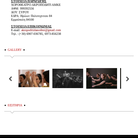
ΣΤΟΙΧΕΙΑ ΠΑΡΑΓΩΓΗΣ
ΧΟΡΟΘΕΑΤΡΟ ΑΚΡΟΠΟΔΗΤΙ ΑΜΚΕ
ΑΦΜ: 999392556
ΔΟΥ: ΣΥΡΟΥ
ΕΔΡΑ: Hρώων Πολυτεχνειου 84
Ερμούπολη 84100
ΣΤΟΙΧΕΙΑ ΕΠΙΚΟΙΝΩΝΙΑΣ
E-mail:
akropoditidancefest@gmail.com
Τηλ.: (+30) 6907-036785, 6973-856238
GALLERY
ΕΙΣΙΤΗΡΙΑ