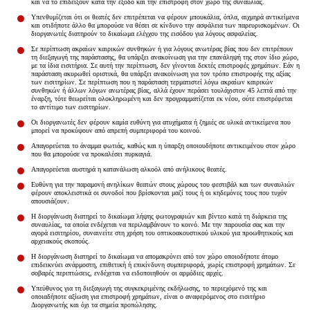
και να το επιδείξουν κατά την έξοδο και την επιστροφή στον χώρο της συναυλίας.
Είσοδος διαχειριστή
Υπενθυμίζεται ότι οι θεατές δεν επιτρέπεται να φέρουν μπουκάλια, όπλα, αιχμηρά αντικείμενα
και οτιδήποτε άλλο θα μπορούσε να θέσει σε κίνδυνο την ασφάλεια των παρευρισκομένων. Οι
διοργανωτές διατηρούν το δικαίωμα ελέγχου της εισόδου για λόγους ασφαλείας.
Σε περίπτωση ακραίων καιρικών συνθηκών ή για λόγους ανωτέρας βίας που δεν επιτρέπουν
τη διεξαγωγή της παράστασης, θα υπάρξει ανακοίνωση για την επανάληψή της στον ίδιο χώρο,
με τα ίδια εισιτήρια. Σε αυτή την περίπτωση, δεν γίνονται δεκτές επιστροφές χρημάτων. Εάν η
παράσταση ακυρωθεί οριστικά, θα υπάρξει ανακοίνωση για τον τρόπο επιστροφής της αξίας
των εισιτηρίων. Σε περίπτωση που η παράσταση τερματιστεί λόγω ακραίων καιρικών
συνθηκών ή άλλων λόγων ανωτέρας βίας, αλλά έχουν περάσει τουλάχιστον 45 λεπτά από την
έναρξη, τότε θεωρείται ολοκληρωμένη και δεν προγραμματίζεται εκ νέου, ούτε επιστρέφεται
το αντίτιμο των εισιτηρίων.
Οι διοργανωτές δεν φέρουν καμία ευθύνη για ατυχήματα ή ζημιές σε υλικά αντικείμενα που
μπορεί να προκύψουν από απρεπή συμπεριφορά του κοινού.
Απαγορεύεται το άναμμα φωτιάς, καθώς και η ύπαρξη οποιουδήποτε αντικειμένου στον χώρο
που θα μπορούσε να προκαλέσει πυρκαγιά.
Απαγορεύεται αυστηρά η κατανάλωση αλκοόλ από ανήλικους θεατές.
Ευθύνη για την παραμονή ανηλίκων θεατών στους χώρους του φεστιβάλ και των συναυλιών
φέρουν αποκλειστικά οι συνοδοί που βρίσκονται μαζί τους ή οι κηδεμόνες τους που τυχόν
απουσιάζουν.
Η διοργάνωση διατηρεί το δικαίωμα λήψης φωτογραφιών και βίντεο κατά τη διάρκεια της
συναυλίας, τα οποία ενδέχεται να περιλαμβάνουν το κοινό. Με την παρουσία σας και την
αγορά εισιτηρίου, συναινείτε στη χρήση του οπτικοακουστικού υλικού για προωθητικούς και
αρχειακούς σκοπούς.
Η διοργάνωση διατηρεί το δικαίωμα να απομακρύνει από τον χώρο οποιοδήποτε άτομο
επιδεικνύει ανάρμοστη, επιθετική ή επικίνδυνη συμπεριφορά, χωρίς επιστροφή χρημάτων. Σε
σοβαρές περιπτώσεις, ενδέχεται να ειδοποιηθούν οι αρμόδιες αρχές.
Υπεύθυνος για τη διεξαγωγή της συγκεκριμένης εκδήλωσης, το περιεχόμενό της και
οποιαδήποτε αξίωση για επιστροφή χρημάτων, είναι ο αναφερόμενος στο εισιτήριο
Διοργανωτής και όχι τα σημεία προπώλησης.