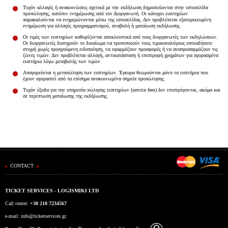
Τυχόν αλλαγές ή ανακοινώσεις σχετικά με την εκδήλωση δημοσιεύονται στην ιστοσελίδα
προπώλησης, κατόπιν ενημέρωσης από τον Διοργανωτή. Οι κάτοχοι εισιτηρίων
παρακαλούνται να ενημερώνονται μέσω της ιστοσελίδας. Δεν προβλέπεται εξατομικευμένη
ενημέρωση για αλλαγές προγραμματισμού, αναβολή ή ματαίωση εκδήλωσης.
Οι τιμές των εισιτηρίων καθορίζονται αποκλειστικά από τους διοργανωτές των εκδηλώσεων.
Οι διοργανωτές διατηρούν το δικαίωμα να τροποποιούν τους τιμοκαταλόγους οποιαδήποτε
στιγμή χωρίς προηγούμενη ειδοποίηση, να εφαρμόζουν προσφορές ή να αναπροσαρμόζουν τις
ζώνες τιμών. Δεν προβλέπεται αλλαγή, αντικατάσταση ή επιστροφή χρημάτων για αγορασμένα
εισιτήρια λόγω μεταβολής των τιμών.
Απαγορεύεται η μεταπώληση των εισιτηρίων. Έγκυρα θεωρούνται μόνο τα εισιτήρια που
έχουν αγοραστεί από τα επίσημα ανακοινωμένα σημεία προπώλησης.
Τυχόν έξοδα για την υπηρεσία πώλησης εισιτηρίων (service fees) δεν επιστρέφονται, ακόμα και
σε περίπτωση ματαίωσης της εκδήλωσης.
CONTACT
TICKET SERVICES - LOGISMIKI LTD
Call center:
+30 210 7234567
e-mail:
info@ticketservices.gr