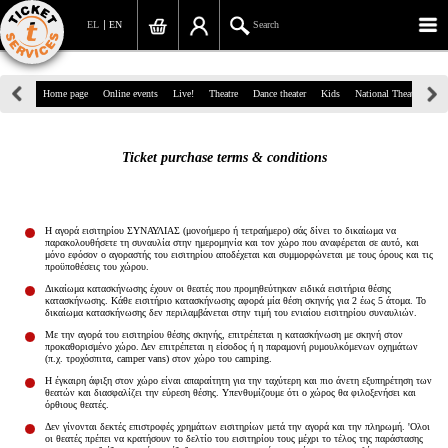
EL
EN
Search
39, Panepistimiou Str, Athens
Home page
Online events
Live!
Theatre
Dance theater
Kids
National Theatre
Gr
(+30)210 7234567
Ticket purchase terms & conditions
info@ticketservices.gr
Search
Η αγορά εισιτηρίου ΣΥΝΑΥΛΙΑΣ (μονοήμερο ή τετραήμερο) σάς δίνει το δικαίωμα να
παρακολουθήσετε τη συναυλία στην ημερομηνία και τον χώρο που αναφέρεται σε αυτό, και
Sign up/Sign in
μόνο εφόσον ο αγοραστής του εισιτηρίου αποδέχεται και συμμορφώνεται με τους όρους και τις
προϋποθέσεις του χώρου.
Δικαίωμα κατασκήνωσης έχουν οι θεατές που προμηθεύτηκαν ειδικά εισιτήρια θέσης
Check out
κατασκήνωσης. Κάθε εισιτήριο κατασκήνωσης αφορά μία θέση σκηνής για 2 έως 5 άτομα. Το
δικαίωμα κατασκήνωσης δεν περιλαμβάνεται στην τιμή του ενιαίου εισιτηρίου συναυλιών.
Search your order
Με την αγορά του εισιτηρίου θέσης σκηνής, επιτρέπεται η κατασκήνωση με σκηνή στον
προκαθορισμένο χώρο. Δεν επιτρέπεται η είσοδος ή η παραμονή ρυμουλκόμενων οχημάτων
(π.χ. τροχόσπιτα, camper vans) στον χώρο του camping.
Personal Data
Η έγκαιρη άφιξη στον χώρο είναι απαραίτητη για την ταχύτερη και πιο άνετη εξυπηρέτηση των
θεατών και διασφαλίζει την εύρεση θέσης. Υπενθυμίζουμε ότι ο χώρος θα φιλοξενήσει και
όρθιους θεατές.
Information
Δεν γίνονται δεκτές επιστροφές χρημάτων εισιτηρίων μετά την αγορά και την πληρωμή. 'Ολοι
οι θεατές πρέπει να κρατήσουν το δελτίο του εισιτηρίου τους μέχρι το τέλος της παράστασης