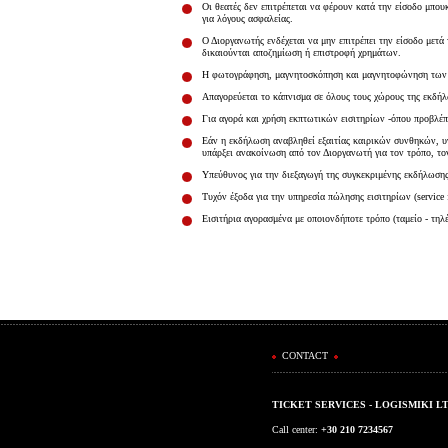
Οι θεατές δεν επιτρέπεται να φέρουν κατά την είσοδο μπου
για λόγους ασφαλείας.
Ο Διοργανωτής ενδέχεται να μην επιτρέπει την είσοδο μετά
δικαιούνται αποζημίωση ή επιστροφή χρημάτων.
Η φωτογράφηση, μαγνητοσκόπηση και μαγνητοφώνηση των 
Απαγορεύεται το κάπνισμα σε όλους τους χώρους της εκδή
Για αγορά και χρήση εκπτωτικών εισιτηρίων -όπου προβλέπον
Εάν η εκδήλωση αναβληθεί εξαιτίας καιρικών συνθηκών, υγ
υπάρξει ανακοίνωση από τον Διοργανωτή για τον τρόπο, το
Υπεύθυνος για την διεξαγωγή της συγκεκριμένης εκδήλωσης,
Τυχόν έξοδα για την υπηρεσία πώλησης εισιτηρίων (service
Εισιτήρια αγορασμένα με οποιονδήποτε τρόπο (ταμείο - τηλ
CONTACT
TICKET SERVICES - LOGISMIKI L
Call center:
+30 210 7234567