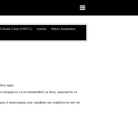
 Cultural Center (SNFCC)
Lykofos
Mikros Kerameikos
διες αρχές.
α ενδεχομένως να αντικατασταθούν με άλλα, προκειμένου να
ισμούς ή αποκλεισμούς στην πρόσβαση που επιβάλλονται από την