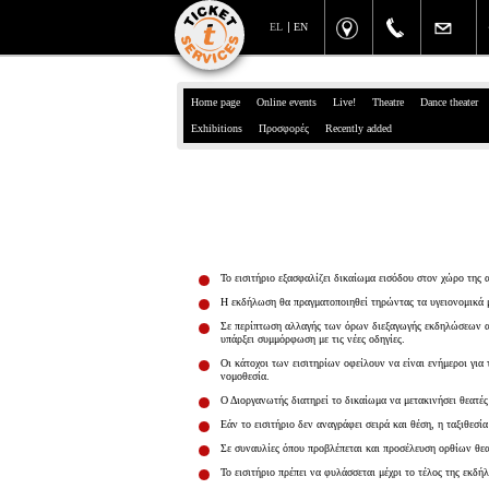
EL
EN
Home page
Online events
Live!
Theatre
Dance theater
Exhibitions
Προσφορές
Recently added
Το εισιτήριο εξασφαλίζει δικαίωμα εισόδου στον χώρο της
Η εκδήλωση θα πραγματοποιηθεί τηρώντας τα υγειονομικά μ
Σε περίπτωση αλλαγής των όρων διεξαγωγής εκδηλώσεων απ
υπάρξει συμμόρφωση με τις νέες οδηγίες.
Οι κάτοχοι των εισιτηρίων οφείλουν να είναι ενήμεροι γι
νομοθεσία.
Ο Διοργανωτής διατηρεί το δικαίωμα να μετακινήσει θεατές 
Εάν το εισιτήριο δεν αναγράφει σειρά και θέση, η ταξιθεσί
Σε συναυλίες όπου προβλέπεται και προσέλευση ορθίων θεα
Το εισιτήριο πρέπει να φυλάσσεται μέχρι το τέλος της εκδ