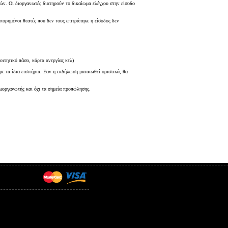
τών. Οι διοργανωτές διατηρούν το δικαίωμα ελέγχου στην είσοδο
πορημένοι θεατές που δεν τους επιτράπηκε η είσοδος δεν
οιτητικό πάσο, κάρτα ανεργίας κτλ)
 τα ίδια εισιτήρια. Εαν η εκδήλωση ματαιωθεί οριστικά, θα
Διοργανωτής και όχι τα σημεία προπώλησης.