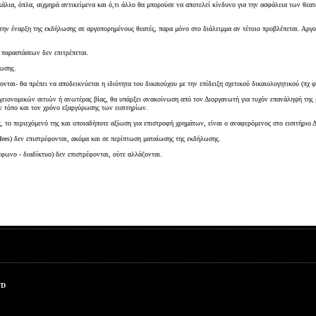
Είσοδος διαχειριστή
κάλια, όπλα, αιχμηρά αντικείμενα και ό,τι άλλο θα μπορούσε να αποτελεί κίνδυνο για την ασφάλεια των θεα
 την έναρξη της εκδήλωσης σε αργοπορημένους θεατές, παρα μόνο στο διάλειμμα αν τέτοιο προβλέπεται. Αργο
παραστάσεων δεν επιτρέπεται.
λωσης.
ται- θα πρέπει να αποδεικνύεται η ιδιότητα του δικαιούχου με την επίδειξη σχετικού δικαιολογητικού (πχ φ
ειονομικών αιτιών ή ανωτέρας βίας, θα υπάρξει ανακοίνωση από τον Διοργανωτή για τυχόν επανάληψή της με
ν τόπο και τον χρόνο εξαργύρωσης των εισιτηρίων.
 το περιεχόμενό της και οποιαδήποτε αξίωση για επιστροφή χρημάτων, είναι ο αναφερόμενος στο εισιτήριο 
 fees) δεν επιστρέφονται, ακόμα και σε περίπτωση ματαίωσης της εκδήλωσης.
έφωνο - διαδίκτυο) δεν επιστρέφονται, ούτε αλλάζονται.
TD