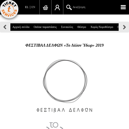
EL
EN
Αναζήτηση
Πανεπιστημίου 39, Αθήνα
Αρχική σελίδα
Online παραστάσεις
Συναυλίες
Θέατρο
Χορός/Χοροθέατρο
Παιδικά
210 7234567
ΦΕΣΤΙΒΑΛ ΔΕΛΦΩΝ «Το Λάλον Ύδωρ» 2019
info@ticketservices.gr
Αναζήτηση
Σύνδεση/Εγγραφή
Παραγγελία
Αναζήτηση παραγγελίας
Προσωπικά Δεδομένα
Πληροφορίες