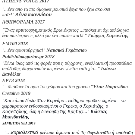
ATHENS VOICE 2017
"...ένα από τα πιο όμορφα μουσικά έργα που έχω ακούσει
ποτέ!
"
Λένα Ιωαννίδου
ΑΘΗΝΟΡΑΜΑ 2017
"
Ένας αριστουργηματικός Ερωτόκριτος
...πρόκειται όχι απλώς για
ένα masterpiece, αλλά για ένα masterwork! "
Γιώργος Χαρωνίτης
FM100 2018
"...ένα αριστούργημα!"
Ναυσικά Γκράτσιου
Publishitmagazine.gr 2018
"Είναι ίσως από τις φορές που η σύγχρονη, εναλλακτική προσπάθεια
απόδοσης διαχρονικών κειμένων γίνεται επιτυχία..."
Ιωάννα
Δανδέλια
ΕΡΤ3 2018
"...σπάσανε τα όρια του χώρου και του χρόνου."
Έλσα Ποιμενίδου
Cretalive 2019
"Και κάπου δίπλα στον Κορνάρο - επίσημοι προσκεκλημένοι – να
χειροκροτούν ενθουσιασμένοι ο Γκρέκο, ο Χορτάτζης, ο
Καζαντζάκης, όλη η διανόηση της Κρήτης!..."
Κώστας
Μπογδανίδης
ΧΑΝΙΩΤΙΚΑ ΝΕΑ 2019
"
…κυριολεκτικά
μείναμε άφωνοι από τη συγκλονιστική απόδοση