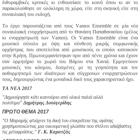
διθυραµβικές κριτικές κι ενθουσίασε το κοινό όπου κι αν το
παρακολούθησε σε ολόκληρη τη χώρα, είτε στη σκηνική είτε στη
συναυλιακή του εκδοχή.
Το έργο παρουσιάζεται από τους
Vamos Ensemble
σε μία νέα
συναυλιακή ενορχήστρωση από το Θανάση Παπαθανασίου (μέλος
κι ενορχηστρωτή των Vamos)
.
Οι
Vamos Ensemble
είναι ένα
μουσικό σύνολο με όψη και σύνθεση μικρής συμφωνικής
ορχήστρας που αποτελείται από μουσικούς οι οποίοι κατοικούν
στην Κρήτη. Πρωτοεμφανίστηκαν πριν από πέντε χρόνια και έχουν
σαν ορμητήριο το χωριό του Βάμου στα Χανιά. Ερμηνεύουν
μουσικές του κόσμου, δοσμένες με τη γνησιότητα και τον
αυθορμητισμό των ιδιαίτερων και σύγχρονων ενορχηστρώσεων
τους, δημιουργώντας ένα μοναδικά δικό τους χαρακτηριστικό ήχο.
ΤΑ ΝΕΑ 2017
"Δημιούργησε κάτι καινούριο από υλικά παλιά αλλά
πολύτιμα"
Δημήτρης Δουλγερίδης
ΠΡΩΤΟ ΘΕΜΑ 2017
"Ο Μαραμής φτιάχνει τη δική του επικράτεια της αγάπης
χρησιμοποιώντας μια οικουμενική γλώσσα που στέλνει αδιάβαστες
τις μεταφράσεις."
Γ. Κ. Καρατζάς