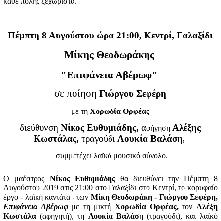
κάθε πόλης ξεχωριστά.
Πέμπτη 8 Αυγούστου ώρα 21:00, Κεντρί, Γαλαξίδι
Μίκης Θεοδωράκης
"Επιφάνεια Αβέρωφ"
σε ποίηση
Γιώργου Σεφέρη
με τη
Χορωδία Ορφέας
διεύθυνση
Νίκος Ευθυμιάδης,
α
Αλέξης
φήγηση
Κωστάλας,
τραγούδι
Λουκία Βαλάση,
συμμετέχει λαϊκό μουσικό σύνολο.
Ο μαέστρος
Νίκος Ευθυμιάδης
θα διευθύνει την Πέμπτη 8
Αυγούστου 2019 στις 21:00 στο Γαλαξίδι στο Κεντρί, το κορυφαίο
έργο - λαϊκή καντάτα - των
Μίκη Θεοδωράκη - Γιώργου Σεφέρη,
Επιφάνεια Αβέρωφ
με τη μικτή
Χορωδία Ορφέας,
τον
Αλέξη
Κωστάλα
(αφηγητή),
τη
Λουκία Βαλάσ
η (τραγούδι),
και λαϊκό