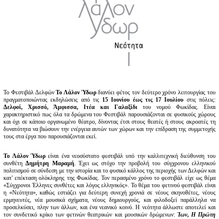
Είσοδος διαχειριστή
Το Φεστιβάλ Δελφών
Το Λάλον Ύδωρ
διανύει φέτος τον δεύτερο χρόνο λειτουργίας του
πραγματοποιώντας εκδηλώσεις από τις
15 Ιουνίου έως τις 17 Ιουλίου
στις πόλεις:
Δελφοί, Χρισσό, Άμφισσα, Ιτέα και Γαλαξίδι
του νομού Φωκίδας. Είναι
χαρακτηριστικό πως όλα τα δρώμενα του Φεστιβάλ παρουσιάζονται σε φυσικούς χώρους
και όχι σε κάποιο οργανωμένο θέατρο, δίνοντας έτσι στους θεατές ή στους ακροατές τη
δυνατότητα να βιώσουν την ενέργεια αυτών των χώρων και την επίδραση της συμμετοχής
τους στα έργα που παρουσιάζονται εκεί.
Το Λάλον Ύδωρ
είναι ένα νεοσύστατο φεστιβάλ υπό την καλλιτεχνική διεύθυνση του
συνθέτη
Δημήτρη Μαραμή
. Έχει ως στόχο την προβολή του σύγχρονου ελληνικού
πολιτισμού σε σύνδεση με την ιστορία και το φυσικό κάλλος της περιοχής των Δελφών και
κατ' επέκταση ολόκληρης της Φωκίδας. Τον περασμένο χρόνο το φεστιβάλ είχε ως θέμα
«Σύγχρονοι Έλληνες συνθέτες και λόγος ελληνικός». Το θέμα του φετινού φεστιβάλ είναι
η «Νεότητα», καθώς εστιάζει για δεύτερη συνεχή χρονιά σε νέους σκηνοθέτες, νέους
ερμηνευτές, νέα μουσικά σχήματα, νέους δημιουργούς, και φιλοδοξεί παράλληλα να
προσελκύσει, πλην των άλλων, και ένα νεανικό κοινό. Η νεότητα άλλωστε αποτελεί και
τον συνδετικό κρίκο των φετινών θεατρικών και μουσικών δρώμενων:
Ίων
,
Η Πρώτη