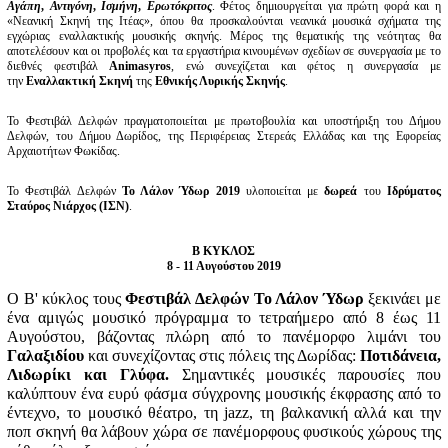
Αγάπη
,
Αντιγόνη
,
Ισμήνη
,
Ερωτόκριτος
. Φέτος δημιουργείται για πρώτη φορά και η
«Νεανική Σκηνή της Ιτέας», όπου θα προσκαλούνται νεανικά μουσικά σχήματα της
εγχώριας εναλλακτικής μουσικής σκηνής. Μέρος της θεματικής της νεότητας θα
αποτελέσουν και οι προβολές και τα εργαστήρια κινουμένων σχεδίων σε συνεργασία με το
διεθνές φεστιβάλ
Αnimasyros
, ενώ συνεχίζεται και φέτος η συνεργασία με
την
Εναλλακτική Σκηνή
της
Εθνικής Λυρικής Σκηνής
.
Το Φεστιβάλ Δελφών πραγματοποιείται με πρωτοβουλία και υποστήριξη του Δήμου
Δελφών, του Δήμου Δωρίδος, της Περιφέρειας Στερεάς Ελλάδας και της Εφορείας
Αρχαιοτήτων Φωκίδας.
Το Φεστιβάλ Δελφών
Το Λάλον Ύδωρ 2019
υλοποιείται με
δωρεά
του
Ιδρύματος
Σταύρος Νιάρχος (ΙΣΝ)
.
Β ΚΥΚΛΟΣ
8 - 11 Αυγούστου 2019
O B' κύκλος τους
Φεστιβάλ Δελφών Το Λάλον Ύδωρ
ξεκινάει με
ένα
αμιγώς μουσικό πρόγραμμα το τετραήμερο από 8 έως 11
Αυγούστου,
βάζοντας πλώρη από το πανέμορφο λιμάνι του
Γαλαξιδίου
και συνεχίζοντας στις πόλεις της Δωρίδας:
Ποτιδάνεια,
Λιδωρίκι και Γλύφα.
Σ
ημαντικές μουσικές παρουσίες που
καλύπτουν ένα ευρύ φάσμα σύγχρονης μουσικής έκφρασης από το
έντεχνο, το μουσικό θέατρο, τη jazz, τη βαλκανική αλλά και την
ποπ σκηνή θα λάβουν χώρα σε πανέμορφους φυσικούς χώρους της