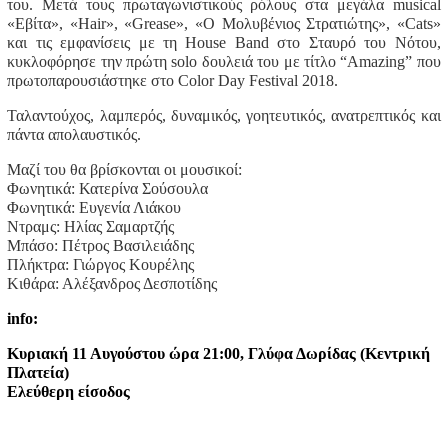
του. Μετά τους πρωταγωνιστικούς ρόλους στα μεγάλα musical
«Εβίτα», «Hair», «Grease», «Ο Μολυβένιος Στρατιώτης», «Cats»
και τις εμφανίσεις με τη House Band στο Σταυρό του Νότου,
κυκλοφόρησε την πρώτη solo δουλειά του με τίτλο “Amazing” που
πρωτοπαρουσιάστηκε στο Color Day Festival 2018.
Ταλαντούχος, λαμπερός, δυναμικός, γοητευτικός, ανατρεπτικός και
πάντα απολαυστικός.
Μαζί του θα βρίσκονται οι μουσικοί:
Φωνητικά: Κατερίνα Σούσουλα
Φωνητικά: Ευγενία Λιάκου
Ντραμς: Ηλίας Σαμαρτζής
Μπάσο: Πέτρος Βασιλειάδης
Πλήκτρα: Γιώργος Κουρέλης
Κιθάρα: Αλέξανδρος Δεσποτίδης
info:
Κυριακή 11 Αυγούστου ώρα 21:00, Γλύφα Δωρίδας (Κεντρική
Πλατεία)
Ελεύθερη είσοδος