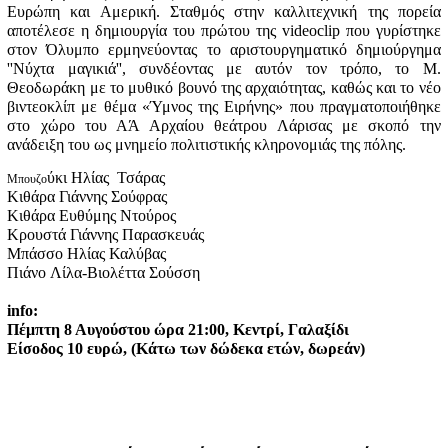
Ευρώπη και Αμερική. Σταθμός στην καλλιτεχνική της πορεία
αποτέλεσε η δημιουργία του πρώτου της videoclip που γυρίστηκε
στον Όλυμπο ερμηνεύοντας το αριστουργηματικό δημιούργημα
''Νύχτα μαγικιά'', συνδέοντας με αυτόν τον τρόπο, το Μ.
Θεοδωράκη με το μυθικό βουνό της αρχαιότητας, καθώς και το νέο
βιντεοκλίπ με θέμα «Ύμνος της Ειρήνης» που πραγματοποιήθηκε
στο χώρο του ΑΆ Αρχαίου θεάτρου Λάρισας με σκοπό την
ανάδειξη του ως μνημείο πολιτιστικής κληρονομιάς της πόλης.
ύκι
Ηλίας Τσάρας
Μπουζο
Κιθάρα
Γιάννης Σούφρας
Κιθάρα
Ευθύμης Ντούρος
Κρουστά
Γιάννης Παρασκευάς
Μπάσσο
Ηλίας Καλύβας
Πιάνο
Λίλα-Βιολέττα Σούσση
info:
Πέμπτη 8 Αυγούστου ώρα 21:00, Κεντρί, Γαλαξίδι
Είσοδος 10 ευρώ, (Κάτω των δώδεκα ετών, δωρεάν)