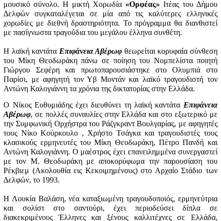
μουσικό σύνολο.
Η μικτή Χορωδία
«Ορφέας»
Ιτέας του Δήμου
Δελφών συγκαταλέγεται σε μία από τις καλύτερες ελληνικές
χορωδίες με διεθνή δραστηριότητα. Το πρόγραμμα θα διανθιστεί
με πασίγνωστα τραγούδια του μεγάλου έλληνα συνθέτη.
Η λαϊκή καντάτα
Επιφάνεια Αβέρωφ
θεωρείται κορυφαία σύνθεση
του Μίκη Θεοδωράκη πάνω σε ποίηση του Νομπελίστα ποιητή
Γιώργου Σεφέρη και
πρωτοπαρουσιάστηκε
στο Ολυμπιά στο
Παρίσι, με αφηγητή τον Υβ Μοντάν και λαϊκό τραγουδιστή τον
Αντώνη Καλογιάννη τα χρόνια της δικτατορίας στην Ελλάδα.
Ο Νίκος Ευθυμιάδης έχει διευθύνει τη λαϊκή καντάτα
Επιφάνεια
Αβέρωφ
, σε πολλές συναυλίες στην Ελλάδα και στο εξωτερικό με
την Συμφωνική Ορχήστρα του Ράζγκραντ Βουλγαρίας, με αφηγητές
τους Νίκο Κούρκουλο , Χρήστο Τσάγκα και τραγουδιστές τους
κλασικούς ερμηνευτές του Μίκη Θεοδωράκη, Πέτρο Πανδή και
Αντώνη Καλογιάννη. Ο μαέστρος έχει επανειλημμένα συνεργαστεί
με τον Μ. Θεοδωράκη με αποκορύφωμα την παρουσίαση του
Ρέκβιεμ (Ακολουθία εις Κεκοιμημένους) στο Αρχαίο Στάδιο των
Δελφών, το 1993.
Η Λουκία Βαλάση, νέα καταξιωμένη τραγουδοποιός, ερμηνεύτρια
και σολίστ στο σαντούρι, έχει περιοδεύσει δίπλα σε
διακεκριμένους Έλληνες και ξένους καλλιτέχνες σε Ελλάδα,