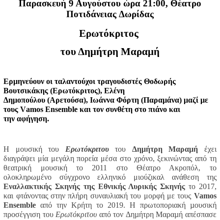
Παρασκευή 9 Αυγούστου ώρα 21:00, Θέατρο
Ποτιδάνειας
Δωρίδας
Ερωτόκριτος
του Δημήτρη Μαραμή
Ερμηνεύουν οι ταλαντούχοι τραγουδιστές
Θοδωρής
Βουτσικάκης
(Ερωτόκριτος),
Ελένη
Δημοπούλου
(Αρετούσα),
Ιωάννα Φόρτη
(Παραµάνα)
μαζί με
τους
Vamos Ensemble
και τον
συνθέτη
στο πιάνο και
την αφήγηση.
Η μουσική του
Ερωτόκριτου
του
Δημήτρη Μαραμή
έχει
διαγράψει μία μεγάλη πορεία μέσα στο χρόνο, ξεκινώντας από τη
θεατρική μουσική το 2011 στο Θέατρο Ακροπόλ, το
ολοκληρωμένο σύγχρονο ελληνικό μιούζικαλ ανάθεση της
Εναλλακτικής Σκηνής της Εθνικής Λυρικής Σκηνής
το 2017,
και φτάνοντας στην πλήρη συναυλιακή του μορφή με τους
Vamos
Ensemble
από την Κρήτη το 2019.
H πρωτοποριακή µουσική
προσέγγιση του
Ερωτόκριτου
από τον Δηµήτρη Μαραµή απέσπασε