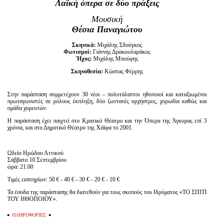
Λαϊκή όπερα σε δύο πράξεις
Είσοδος διαχειριστή
Μουσική
Θέσια Παναγιώτου
Σκηνικά:
Μιχάλης Σδούγκος
Φωτισμοί:
Γιάννης Δρακουλαράκος
Ήχος:
Μιχάλης Μπούφης
Σκηνοθεσία:
Κώστας Φέρρης
Στην παράσταση συμμετέχουν 30 νέοι – πολυτάλαντοι ηθοποιοί και καταξιωμένοι
πρωταγωνιστές σε ρόλους έκπληξη, δύο ζωντανές ορχήστρες, χορωδία καθώς και
ομάδα χορευτών.
Η παράσταση έχει παιχτεί στο Κρατικό Θέατρο και την Όπερα της Άγκυρας επί 3
χρόνια, και στο Δημοτικό Θέατρο της Χάϊφα το 2001.
Ωδείο Ηρώδου Αττικού
Σάββατο 10 Σεπτεμβρίου
ώρα: 21.00
Τιμές εισιτηρίων: 50 € - 40 € - 30 € - 20 € - 10 €
Τα έσοδα της παράστασης θα διατεθούν για τους σκοπούς του Ιδρύματος «ΤΟ ΣΠΙΤΙ
ΤΟΥ ΗΘΟΠΟΙΟΥ».
ΠΛΗΡΟΦΟΡΙΕΣ