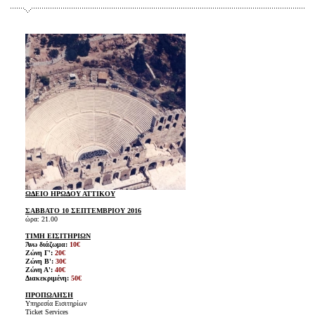
ΩΔΕΙΟ ΗΡΩΔΟΥ ΑΤΤΙΚΟΥ
ΣΑΒΒΑΤΟ 10 ΣΕΠΤΕΜΒΡΙΟΥ 2016
ώρα: 21.00
ΤΙΜΗ ΕΙΣΙΤΗΡΙΩΝ
Άνω διάζωμα:
10€
Ζώνη Γ':
20€
Ζώνη Β':
30€
Ζώνη Α':
40€
Διακεκριμένη:
50€
ΠΡΟΠΩΛΗΣΗ
Υπηρεσία Εισιτηρίων
Ticket Services