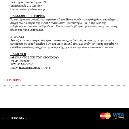
Εκδοτήριο: Πανεπιστημίου 39
Τηλεφωνικά: 210 7234567
Online: www.ticketservices.gr
ΠΑΡΑΛΑΒΗ ΕΙΣΙΤΗΡΙΩΝ
Τα εισιτήρια που αγοράζονται τηλεφωνικά ή online μπορούν να παραληφθούν οποιαδήποτε
στιγμή στο εκδοτήριο της Ticket Services στην Πανεπιστημίου 39, ή την μέρα της
εκδήλωσης στο ταμείο του Ηρωδείου. Για την παραλαβή αρκεί μια ταυτότητα ή πιστωτική
κάρτα που χρησιμοποιήθηκε.
E-TICKET
Αγοράζοντας τα εισιτήριά σας ηλεκτρονικά, αν έχετε δικό σας εκτυπωτή, μπορείτε να τα
κατεβάσετε σε μορφή αρχείου PDF και να τα εκτυπώσετε. Με αυτόν τον τρόπο μπορείτε να
εισέλθετε απευθείας στο χώρο της εκδήλωσης, χωρίς να περάσετε πρώτα από το ταμείο.
ΠΑΡΑΓΩΓΗ
ΙΔΡΥΜΑ «ΤΟ ΣΠΙΤΙ ΤΟΥ ΗΘΟΠΟΙΟΥ»
ΑΦΜ: 099990944
ΔΟΥ: Α' ΑΘΗΝΩΝ
ΕΔΡΑ: ΠΑΝΑΘΗΝΑΙΩΝ 5, 10446
ΕΙΣΙΤΗΡΙΑ
ΕΠΙΚΟΙΝΩΝΙΑ