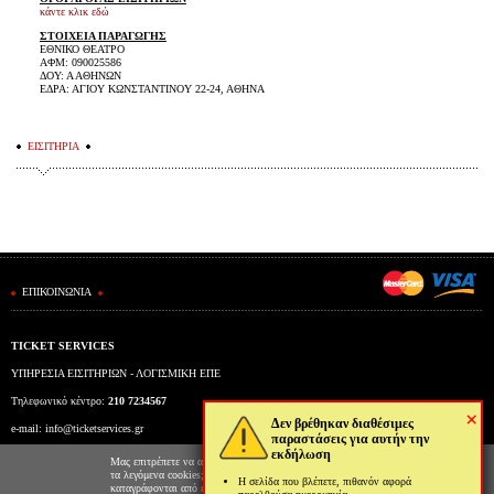
κάντε κλικ εδώ
ΣΤΟΙΧΕΙΑ ΠΑΡΑΓΩΓΗΣ
ΕΘΝΙΚΟ ΘΕΑΤΡΟ
ΑΦΜ: 090025586
ΔΟΥ: Α ΑΘΗΝΩΝ
ΕΔΡΑ: ΑΓΙΟΥ ΚΩΝΣΤΑΝΤΙΝΟΥ 22-24, ΑΘΗΝΑ
ΕΙΣΙΤΗΡΙΑ
ΕΠΙΚΟΙΝΩΝΙΑ
TICKET SERVICES
ΥΠΗΡΕΣΙΑ ΕΙΣΙΤΗΡΙΩΝ - ΛΟΓΙΣΜΙΚΗ ΕΠΕ
Τηλεφωνικό κέντρο:
210 7234567
×
Δεν βρέθηκαν διαθέσιμες
e-mail:
info@ticketservices.gr
παραστάσεις για αυτήν την
εκδήλωση
Εκδοτήριο: Πανεπιστημίου 39 (Στοά Πεσμαζόγλου), Αθήνα
Μας επιτρέπετε να αποθηκεύουμε στον φυλλομετρητή σας
τα λεγόμενα cookies; Με αυτόν τον τρόπο θα
Η σελίδα που βλέπετε, πιθανόν αφορά
Ώρες λειτουργίας εκδοτηρίου: Δευ-Παρ: 9πμ-5μμ
καταγράφονται από εμάς και τρίτες συνεργαζόμενες