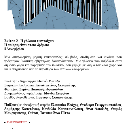
Είσοδος διαχειριστή
Σκίτσο 2 | Η γλώσσα των τοίχων
Η ποίηση είναι στους δρόμους
5 Δεκεμβρίου
Μια απεγνωσμένη μορφή επικοινωνίας: σύμβολα, συνθήματα και εικόνες που
γράφτηκαν βιαστικά, σβήστηκαν, ξαναγράφτηκαν. Μια γλώσσα που εισβάλλει στον
δημόσιο χώρο και παραβιάζει τον ιδιωτικό, που γεμίζει με νόημα τον κενό χώρο και
κάθε στιγμιότυπο από τα παράθυρα των αστικών λεωφορείων.
Σύλληψη - Δημιουργία:
Θεανώ Μεταξά
Σκηνικά - Κοστούμια:
Κωνσταντίνος Σκουρλέτης
Φωτισμοί:
Σεμίνα Παπαλεξανδροπούλου
Δραματολόγος παράστασης:
Μάγδα Στεργίου
Βοηθός σκηνοθέτριας:
Γρηγόρης Σφακιανάκης
Παίζουν
(με αλφαβητική σειρά)
:
Ελισσαίος Βλάχος
,
Θεοδώρα Γεωργακοπούλου
,
Δημήτρης Καπετάνιος,
Κονδυλία Κωνσταντελάκη
,
Άννα Λουιζίδη
,
Θωμάς
Μακρυγιάννης
,
Ουίτσι
,
Τατιάνα Άννα Πίττα
ΠΛΗΡΟΦΟΡΙΕΣ