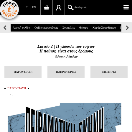
EL
EN
Αναζήτηση
Πανεπιστημίου 39, Αθήνα
Αρχική σελίδα
Online παραστάσεις
Συναυλίες
Θέατρο
Χορός/Χοροθέατρο
Παιδικά
210 7234567
Σκίτσο 2 | Η γλώσσα των τοίχων
info@ticketservices.gr
Η ποίηση είναι στους δρόμους
Θέατρο Δίπυλον
Αναζήτηση
ΠΑΡΟΥΣΙΑΣΗ
ΠΛΗΡΟΦΟΡΙΕΣ
ΕΙΣΙΤΗΡΙΑ
Σύνδεση/Εγγραφή
Παραγγελία
ΠΑΡΟΥΣΙΑΣΗ
Αναζήτηση παραγγελίας
Προσωπικά Δεδομένα
Πληροφορίες