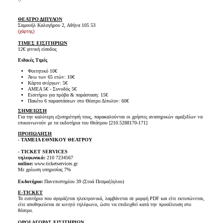
ΘΕΑΤΡΟ ΔΙΠΥΛΟΝ
Σαμουήλ Καλογήρου 2, Αθήνα 105 53
(χάρτης)
ΤΙΜΕΣ ΕΙΣΙΤΗΡΙΩΝ
12€ γενική είσοδος
Ειδικές Τιμές
Φοιτητικό 10€
Άνω των 65 ετών: 10€
Κάρτα ανέργων: 5€
ΑΜΕΑ 5€ - Συνοδός 5€
Εισιτήριο για πρόβα & παράσταση: 15€
Πακέτο 6 παραστάσεων στο Θέατρο Δίπυλον: 60€
ΣΗΜΕΙΩΣΗ
Για την καλύτερη εξυπηρέτησή τους, παρακαλούνται οι χρήστες αναπηρικών αμαξιδίων να
επικοινωνούν με τα εκδοτήρια του Θεάτρου [210.5288170-171]
ΠΡΟΠΩΛΗΣΗ
- ΤΑΜΕΙΑ ΕΘΝΙΚΟΥ ΘΕΑΤΡΟΥ
- TICKET SERVICES
τηλεφωνικά:
210 7234567
online:
www.ticketservices.gr
Με χρέωση υπηρεσίας 7%
Εκδοτήριο:
Πανεπιστημίου 39 (Στοά Πεσμαζόγλου)
E-TICKET
Το εισιτήριο που αγοράζεται ηλεκτρονικά, λαμβάνεται σε μορφή PDF και είτε εκτυπώνεται,
είτε αποθηκεύεται σε κινητό τηλέφωνο, ώστε να επιδειχθεί κατά την προσέλευση στο
θέατρο.
ΟΡΟΙ ΑΓΟΡΑΣ ΕΙΣΙΤΗΡΙΩΝ