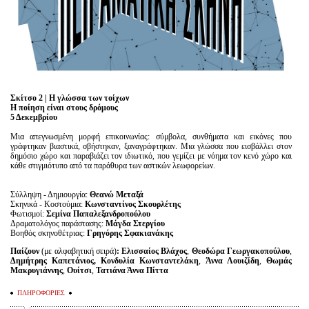
Είσοδος διαχειριστή
Σκίτσο 2 | Η γλώσσα των τοίχων
Η ποίηση είναι στους δρόμους
5 Δεκεμβρίου
Μια απεγνωσμένη μορφή επικοινωνίας: σύμβολα, συνθήματα και εικόνες που
γράφτηκαν βιαστικά, σβήστηκαν, ξαναγράφτηκαν. Μια γλώσσα που εισβάλλει στον
δημόσιο χώρο και παραβιάζει τον ιδιωτικό, που γεμίζει με νόημα τον κενό χώρο και
κάθε στιγμιότυπο από τα παράθυρα των αστικών λεωφορείων.
Σύλληψη - Δημιουργία:
Θεανώ Μεταξά
Σκηνικά - Κοστούμια:
Κωνσταντίνος Σκουρλέτης
Φωτισμοί:
Σεμίνα Παπαλεξανδροπούλου
Δραματολόγος παράστασης:
Μάγδα Στεργίου
Βοηθός σκηνοθέτριας:
Γρηγόρης Σφακιανάκης
Παίζουν
(με αλφαβητική σειρά)
:
Ελισσαίος Βλάχος
,
Θεοδώρα Γεωργακοπούλου
,
Δημήτρης Καπετάνιος,
Κονδυλία Κωνσταντελάκη
,
Άννα Λουιζίδη
,
Θωμάς
Μακρυγιάννης
,
Ουίτσι
,
Τατιάνα Άννα Πίττα
ΠΛΗΡΟΦΟΡΙΕΣ