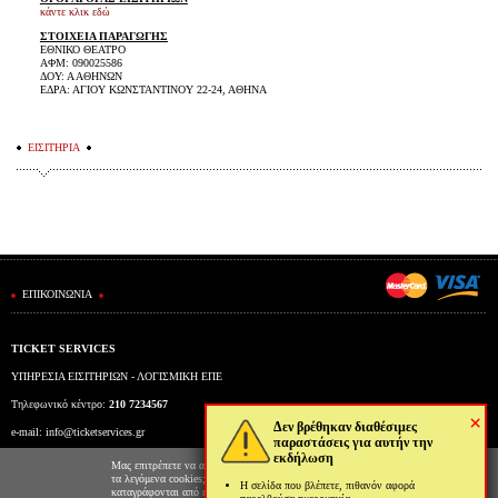
κάντε κλικ εδώ
ΣΤΟΙΧΕΙΑ ΠΑΡΑΓΩΓΗΣ
ΕΘΝΙΚΟ ΘΕΑΤΡΟ
ΑΦΜ: 090025586
ΔΟΥ: Α ΑΘΗΝΩΝ
ΕΔΡΑ: ΑΓΙΟΥ ΚΩΝΣΤΑΝΤΙΝΟΥ 22-24, ΑΘΗΝΑ
ΕΙΣΙΤΗΡΙΑ
ΕΠΙΚΟΙΝΩΝΙΑ
TICKET SERVICES
ΥΠΗΡΕΣΙΑ ΕΙΣΙΤΗΡΙΩΝ - ΛΟΓΙΣΜΙΚΗ ΕΠΕ
Τηλεφωνικό κέντρο:
210 7234567
×
Δεν βρέθηκαν διαθέσιμες
e-mail:
info@ticketservices.gr
παραστάσεις για αυτήν την
εκδήλωση
Εκδοτήριο: Πανεπιστημίου 39 (Στοά Πεσμαζόγλου), Αθήνα
Μας επιτρέπετε να αποθηκεύουμε στον φυλλομετρητή σας
τα λεγόμενα cookies; Με αυτόν τον τρόπο θα
Η σελίδα που βλέπετε, πιθανόν αφορά
Ώρες λειτουργίας εκδοτηρίου: Δευ-Παρ: 9πμ-5μμ
καταγράφονται από εμάς και τρίτες συνεργαζόμενες