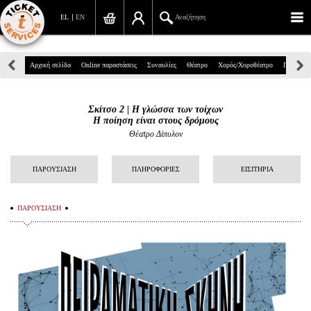
EL
EN
Αναζήτηση
Πανεπιστημίου 39, Αθήνα
Αρχική σελίδα
Online παραστάσεις
Συναυλίες
Θέατρο
Χορός/Χοροθέατρο
Παιδικά
210 7234567
Σκίτσο 2 | Η γλώσσα των τοίχων
info@ticketservices.gr
Η ποίηση είναι στους δρόμους
Θέατρο Δίπυλον
Αναζήτηση
ΠΑΡΟΥΣΙΑΣΗ
ΠΛΗΡΟΦΟΡΙΕΣ
ΕΙΣΙΤΗΡΙΑ
Σύνδεση/Εγγραφή
Παραγγελία
ΠΑΡΟΥΣΙΑΣΗ
Αναζήτηση παραγγελίας
Προσωπικά Δεδομένα
Πληροφορίες