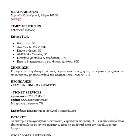
ΘΕΑΤΡΟ ΔΙΠΥΛΟΝ
Σαμουήλ Καλογήρου 2, Αθήνα 105 53
(χάρτης)
ΤΙΜΕΣ ΕΙΣΙΤΗΡΙΩΝ
12€ γενική είσοδος
Ειδικές Τιμές
Φοιτητικό 10€
Άνω των 65 ετών: 10€
Κάρτα ανέργων: 5€
ΑΜΕΑ 5€ - Συνοδός 5€
Εισιτήριο για πρόβα & παράσταση: 15€
Πακέτο 6 παραστάσεων στο Θέατρο Δίπυλον: 60€
ΣΗΜΕΙΩΣΗ
Για την καλύτερη εξυπηρέτησή τους, παρακαλούνται οι χρήστες αναπηρικών αμαξιδίων να
επικοινωνούν με τα εκδοτήρια του Θεάτρου [210.5288170-171]
ΠΡΟΠΩΛΗΣΗ
- ΤΑΜΕΙΑ ΕΘΝΙΚΟΥ ΘΕΑΤΡΟΥ
- TICKET SERVICES
τηλεφωνικά:
210 7234567
online:
www.ticketservices.gr
Με χρέωση υπηρεσίας 7%
Εκδοτήριο:
Πανεπιστημίου 39 (Στοά Πεσμαζόγλου)
E-TICKET
Το εισιτήριο που αγοράζεται ηλεκτρονικά, λαμβάνεται σε μορφή PDF και είτε εκτυπώνεται,
είτε αποθηκεύεται σε κινητό τηλέφωνο, ώστε να επιδειχθεί κατά την προσέλευση στο
θέατρο.
ΟΡΟΙ ΑΓΟΡΑΣ ΕΙΣΙΤΗΡΙΩΝ