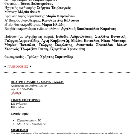
Φωτισμοί:
Τάσος Παλαιορούτας
Ηχητικός σχεδιασμός:
Στέργιος Τσιρλιαγκός
Μάσκες:
Μάρθα Φωκά
Δραματολόγος παράστασης:
Μαρία Καρανάνου
Α' Βοηθός σκηνοθέτριας:
Κωνσταντίνα Κάλτσιου
Β' Βοηθός σκηνοθέτριας:
Μαρία Ηλιάδη
Βοηθός σκηνογράφου-ενδυματολόγου:
Αγγελική Βασιλοπούλου-Καμπίτση
Παίζουν (με αλφαβητική σειρά):
Ευδοξία Ανδρουλιδάκη
,
Στελλίνα Βογιατζή
,
Γιώργος Δερμεντζίδης
,
Αγνή Καρβουντζή
,
Μελίνα Κοτσέλου
,
Νίκος Μάνεσης
,
Μαρίνα Παπούλια
,
Γιώργος Σκαρλάτος
,
Αναστασία Σλαυκίδου
,
Ιάσων
Στασινός
,
Τζωρτζίνα Τάτση
,
Τζωρτζίνα Χρυσκιώτη
Φωτογραφίες - Τρέιλερ:
Χρήστος Συμεωνίδης
ΠΛΗΡΟΦΟΡΙΕΣ
ΘΕΑΤΡΟ ΟΛΥΜΠΙΑ -
ΜΑΡΙΑ ΚΑΛΛΑΣ
Ακαδημίας 59, Αθήνα 106 79
τηλ. 210 3642540
(
χάρτης
)
ΤΙΜΕΣ ΕΙΣΙΤΗΡΙΩΝ
12€ ενήλικες
10€ παιδιά
Ειδικές Τιμές
Κάρτα ανέργων: 5€
ΑΜΕΑ 5€ - Συνοδός 5€
ΣΗΜΕΙΩΣΗ
Για την καλύτερη εξυπηρέτησή τους, παρακαλούνται οι χρήστες αναπηρικών αμαξιδίων να