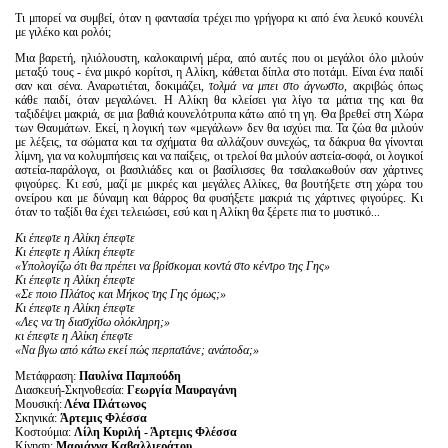
Τι μπορεί να συμβεί, όταν η φαντασία τρέχει πιο γρήγορα κι από ένα λευκό κουνέλι
με γιλέκο και ρολόι;
Μια βαρετή, ηλιόλουστη, καλοκαιρινή μέρα, από αυτές που οι μεγάλοι όλο μιλούν
μεταξύ τους - ένα μικρό κορίτσι, η Αλίκη, κάθεται δίπλα στο ποτάμι. Είναι ένα παιδί
σαν και σένα. Αναρωτιέται, δοκιμάζει,
τολμά να μπει στο άγνωστο
, ακριβώς όπως
κάθε παιδί, όταν μεγαλώνει. Η Αλίκη θα κλείσει για λίγο τα μάτια της και θα
ταξιδέψει μακριά, σε μια βαθιά κουνελότρυπα κάτω από τη γη. Θα βρεθεί στη Χώρα
των Θαυμάτων. Εκεί, η λογική των «μεγάλων» δεν θα ισχύει πια. Τα ζώα θα μιλούν
με λέξεις, τα σώματα και τα σχήματα θα αλλάζουν συνεχώς, τα δάκρυα θα γίνονται
λίμνη, για να κολυμπήσεις και να παίξεις, οι τρελοί θα μιλούν αστεία-σοφά, οι λογικοί
αστεία-παράλογα, οι βασιλιάδες και οι βασίλισσες θα τσαλακωθούν σαν χάρτινες
φιγούρες. Κι εσύ, μαζί με μικρές και μεγάλες Αλίκες, θα βουτήξετε στη χώρα του
ονείρου και με δύναμη και θάρρος θα φυσήξετε μακριά τις χάρτινες φιγούρες. Κι
όταν το ταξίδι θα έχει τελειώσει, εσύ και η Αλίκη θα ξέρετε πια το μυστικό...
Κι έπεφτε η Αλίκη έπεφτε
Κι έπεφτε η Αλίκη έπεφτε
«Υπολογίζω ότι θα πρέπει να βρίσκομαι κοντά στο κέντρο της Γης»
Κι έπεφτε η Αλίκη έπεφτε
«Σε ποιο Πλάτος και Μήκος της Γης όμως;»
Κι έπεφτε η Αλίκη έπεφτε
«Λες να τη διασχίσω ολόκληρη;»
κι έπεφτε η Αλίκη έπεφτε
«Να βγω από κάτω εκεί πώς περπατάνε; ανάποδα;»
Μετάφραση:
Παυλίνα Παμπούδη
Διασκευή-Σκηνοθεσία:
Γεωργία Μαυραγάνη
Μουσική:
Λένα Πλάτωνος
Σκηνικά:
Άρτεμις Φλέσσα
Κοστούμια:
Λίλη Κυριλή - Άρτεμις Φλέσσα
Κίνηση:
Μαριάννα Καβαλλιεράτου