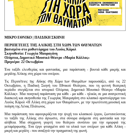
Είσοδος διαχειριστή
ΜΙΚΡΟ ΕΘΝΙΚΟ | ΠΑΙΔΙΚΗ ΣΚΗΝΗ
ΠΕΡΙΠΕΤΕΙΕΣ ΤΗΣ ΑΛΙΚΗΣ ΣΤΗ ΧΩΡΑ ΤΩΝ ΘΑΥΜΑΤΩΝ
β
ασισμένο στο μυθιστόρημα του Λιούις Κάρολ
Σκηνοθεσία: Γεωργία Μαυραγάνη
Ολύμπια, Δημοτικό Μουσικό Θέατρο «Μαρία Κάλλας»
Πρεμιέρα: 22 Οκτωβρίου
Ένα ταξίδι ελευθερίας και φαντασίας, μια παράσταση - βουτιά κάθε μικρής και
μεγάλης Αλίκης στη χώρα του ονείρου.
Τις
Περιπέτειες της Αλίκης στη Χώρα των Θαυμάτων
παρουσιάζει, από τις 22
Οκτωβρίου, η Παιδική Σκηνή του Εθνικού Θεάτρου, που τη φετινή θεατρική
περίοδο στεγάζεται στο ιστορικό Ολύμπια, Δημοτικό Μουσικό Θέατρο «Μαρία
Κάλλας». Μια ποιητική παράσταση για κάθε - μα κάθε - ηλικία, σε μια ανατρεπτική
διασκευή και σκηνοθεσία της Γεωργίας Μαυραγάνη στο κλασικό αριστούργημα του
Λιούις Κάρολ «Η Αλίκη στη χώρα των Θαυμάτων», με την πρωτότυπη μουσική και
ποίηση της Λένας Πλάτωνος.
Μια παράσταση που αφουγκράζεται την ψυχή του κλασικού έργου, ζωντανεύοντας
το ταξίδι της Αλίκης στο άγνωστο, στα σύνορα ανάμεσα στη φαντασία και την
αλήθεια. Μια σύγχρονη γιορτή του θεάτρου συνόλου για την ομορφιά της
μεταμόρφωσης. Ένα έργο φτιαγμένο από τα υλικά των ονείρων για κάθε Αλίκη -
μικρή και μεγάλη - που αναζητά την πραγματική της φωνή.