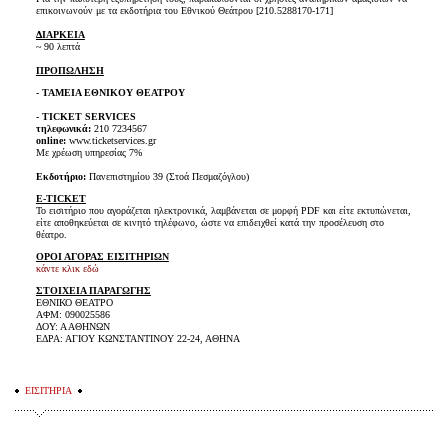
επικοινωνούν με τα εκδοτήρια του Εθνικού Θεάτρου [210.5288170-171]
ΔΙΑΡΚΕΙΑ
~ 90 λεπτά
ΠΡΟΠΩΛΗΣΗ
- ΤΑΜΕΙΑ ΕΘΝΙΚΟΥ ΘΕΑΤΡΟΥ
- TICKET SERVICES
τηλεφωνικά:
210 7234567
online:
www.ticketservices.gr
Με χρέωση υπηρεσίας 7%
Εκδοτήριο:
Πανεπιστημίου 39 (Στοά Πεσμαζόγλου)
E-TICKET
Το εισιτήριο που αγοράζεται ηλεκτρονικά, λαμβάνεται σε μορφή PDF και είτε εκτυπώνεται,
είτε αποθηκεύεται σε κινητό τηλέφωνο, ώστε να επιδειχθεί κατά την προσέλευση στο
θέατρο.
ΟΡΟΙ ΑΓΟΡΑΣ ΕΙΣΙΤΗΡΙΩΝ
κάντε κλικ εδώ
ΣΤΟΙΧΕΙΑ ΠΑΡΑΓΩΓΗΣ
ΕΘΝΙΚΟ ΘΕΑΤΡΟ
ΑΦΜ: 090025586
ΔΟΥ: Α ΑΘΗΝΩΝ
ΕΔΡΑ: ΑΓΙΟΥ ΚΩΝΣΤΑΝΤΙΝΟΥ 22-24, ΑΘΗΝΑ
ΕΙΣΙΤΗΡΙΑ