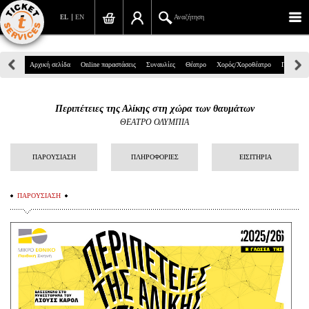
EL
EN
Αναζήτηση
Πανεπιστημίου 39, Αθήνα
Αρχική σελίδα
Online παραστάσεις
Συναυλίες
Θέατρο
Χορός/Χοροθέατρο
Παιδικά
210 7234567
Περιπέτειες της Αλίκης στη χώρα των θαυμάτων
info@ticketservices.gr
ΘΕΑΤΡΟ ΟΛΥΜΠΙΑ
Αναζήτηση
ΠΑΡΟΥΣΙΑΣΗ
ΠΛΗΡΟΦΟΡΙΕΣ
ΕΙΣΙΤΗΡΙΑ
Σύνδεση/Εγγραφή
ΠΑΡΟΥΣΙΑΣΗ
Παραγγελία
Αναζήτηση παραγγελίας
Προσωπικά Δεδομένα
Πληροφορίες