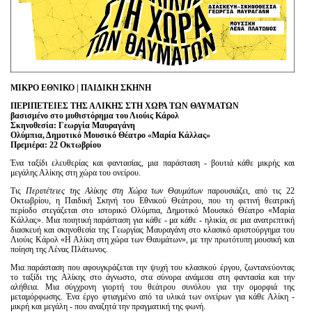
Είσοδος διαχειριστή
ΜΙΚΡΟ ΕΘΝΙΚΟ | ΠΑΙΔΙΚΗ ΣΚΗΝΗ
ΠΕΡΙΠΕΤΕΙΕΣ ΤΗΣ ΑΛΙΚΗΣ ΣΤΗ ΧΩΡΑ ΤΩΝ ΘΑΥΜΑΤΩΝ
β
ασισμένο στο μυθιστόρημα του Λιούις Κάρολ
Σκηνοθεσία: Γεωργία Μαυραγάνη
Ολύμπια, Δημοτικό Μουσικό Θέατρο «Μαρία Κάλλας»
Πρεμιέρα: 22 Οκτωβρίου
Ένα ταξίδι ελευθερίας και φαντασίας, μια παράσταση - βουτιά κάθε μικρής και
μεγάλης Αλίκης στη χώρα του ονείρου.
Τις
Περιπέτειες της Αλίκης στη Χώρα των Θαυμάτων
παρουσιάζει, από τις 22
Οκτωβρίου, η Παιδική Σκηνή του Εθνικού Θεάτρου, που τη φετινή θεατρική
περίοδο στεγάζεται στο ιστορικό Ολύμπια, Δημοτικό Μουσικό Θέατρο «Μαρία
Κάλλας». Μια ποιητική παράσταση για κάθε - μα κάθε - ηλικία, σε μια ανατρεπτική
διασκευή και σκηνοθεσία της Γεωργίας Μαυραγάνη στο κλασικό αριστούργημα του
Λιούις Κάρολ «Η Αλίκη στη χώρα των Θαυμάτων», με την πρωτότυπη μουσική και
ποίηση της Λένας Πλάτωνος.
Μια παράσταση που αφουγκράζεται την ψυχή του κλασικού έργου, ζωντανεύοντας
το ταξίδι της Αλίκης στο άγνωστο, στα σύνορα ανάμεσα στη φαντασία και την
αλήθεια. Μια σύγχρονη γιορτή του θεάτρου συνόλου για την ομορφιά της
μεταμόρφωσης. Ένα έργο φτιαγμένο από τα υλικά των ονείρων για κάθε Αλίκη -
μικρή και μεγάλη - που αναζητά την πραγματική της φωνή.