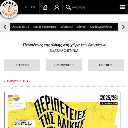
EL
EN
Αναζήτηση
Πανεπιστημίου 39, Αθήνα
Αρχική σελίδα
Online παραστάσεις
Συναυλίες
Θέατρο
Χορός/Χοροθέατρο
Παιδικά
210 7234567
Περιπέτειες της Αλίκης στη χώρα των θαυμάτων
info@ticketservices.gr
ΘΕΑΤΡΟ ΟΛΥΜΠΙΑ
Αναζήτηση
ΠΑΡΟΥΣΙΑΣΗ
ΠΛΗΡΟΦΟΡΙΕΣ
ΕΙΣΙΤΗΡΙΑ
Σύνδεση/Εγγραφή
ΠΑΡΟΥΣΙΑΣΗ
Παραγγελία
Αναζήτηση παραγγελίας
Προσωπικά Δεδομένα
Πληροφορίες