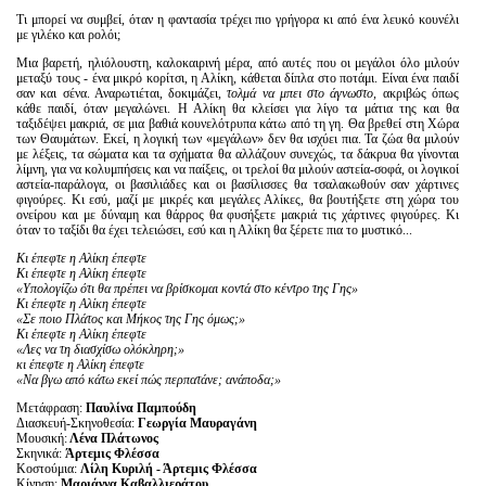
Τι μπορεί να συμβεί, όταν η φαντασία τρέχει πιο γρήγορα κι από ένα λευκό κουνέλι
με γιλέκο και ρολόι;
Μια βαρετή, ηλιόλουστη, καλοκαιρινή μέρα, από αυτές που οι μεγάλοι όλο μιλούν
μεταξύ τους - ένα μικρό κορίτσι, η Αλίκη, κάθεται δίπλα στο ποτάμι. Είναι ένα παιδί
σαν και σένα. Αναρωτιέται, δοκιμάζει,
τολμά να μπει στο άγνωστο
, ακριβώς όπως
κάθε παιδί, όταν μεγαλώνει. Η Αλίκη θα κλείσει για λίγο τα μάτια της και θα
ταξιδέψει μακριά, σε μια βαθιά κουνελότρυπα κάτω από τη γη. Θα βρεθεί στη Χώρα
των Θαυμάτων. Εκεί, η λογική των «μεγάλων» δεν θα ισχύει πια. Τα ζώα θα μιλούν
με λέξεις, τα σώματα και τα σχήματα θα αλλάζουν συνεχώς, τα δάκρυα θα γίνονται
λίμνη, για να κολυμπήσεις και να παίξεις, οι τρελοί θα μιλούν αστεία-σοφά, οι λογικοί
αστεία-παράλογα, οι βασιλιάδες και οι βασίλισσες θα τσαλακωθούν σαν χάρτινες
φιγούρες. Κι εσύ, μαζί με μικρές και μεγάλες Αλίκες, θα βουτήξετε στη χώρα του
ονείρου και με δύναμη και θάρρος θα φυσήξετε μακριά τις χάρτινες φιγούρες. Κι
όταν το ταξίδι θα έχει τελειώσει, εσύ και η Αλίκη θα ξέρετε πια το μυστικό...
Κι έπεφτε η Αλίκη έπεφτε
Κι έπεφτε η Αλίκη έπεφτε
«Υπολογίζω ότι θα πρέπει να βρίσκομαι κοντά στο κέντρο της Γης»
Κι έπεφτε η Αλίκη έπεφτε
«Σε ποιο Πλάτος και Μήκος της Γης όμως;»
Κι έπεφτε η Αλίκη έπεφτε
«Λες να τη διασχίσω ολόκληρη;»
κι έπεφτε η Αλίκη έπεφτε
«Να βγω από κάτω εκεί πώς περπατάνε; ανάποδα;»
Μετάφραση:
Παυλίνα Παμπούδη
Διασκευή-Σκηνοθεσία:
Γεωργία Μαυραγάνη
Μουσική:
Λένα Πλάτωνος
Σκηνικά:
Άρτεμις Φλέσσα
Κοστούμια:
Λίλη Κυριλή - Άρτεμις Φλέσσα
Κίνηση:
Μαριάννα Καβαλλιεράτου