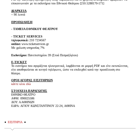
επικοινωνούν με τα εκδοτήρια του Εθνικού Θεάτρου [210.5288170-171]
ΔΙΑΡΚΕΙΑ
~ 90 λεπτά
ΠΡΟΠΩΛΗΣΗ
- ΤΑΜΕΙΑ ΕΘΝΙΚΟΥ ΘΕΑΤΡΟΥ
- TICKET SERVICES
τηλεφωνικά:
210 7234567
online:
www.ticketservices.gr
Με χρέωση υπηρεσίας 7%
Εκδοτήριο:
Πανεπιστημίου 39 (Στοά Πεσμαζόγλου)
E-TICKET
Το εισιτήριο που αγοράζεται ηλεκτρονικά, λαμβάνεται σε μορφή PDF και είτε εκτυπώνεται,
είτε αποθηκεύεται σε κινητό τηλέφωνο, ώστε να επιδειχθεί κατά την προσέλευση στο
θέατρο.
ΟΡΟΙ ΑΓΟΡΑΣ ΕΙΣΙΤΗΡΙΩΝ
κάντε κλικ εδώ
ΣΤΟΙΧΕΙΑ ΠΑΡΑΓΩΓΗΣ
ΕΘΝΙΚΟ ΘΕΑΤΡΟ
ΑΦΜ: 090025586
ΔΟΥ: Α ΑΘΗΝΩΝ
ΕΔΡΑ: ΑΓΙΟΥ ΚΩΝΣΤΑΝΤΙΝΟΥ 22-24, ΑΘΗΝΑ
ΕΙΣΙΤΗΡΙΑ