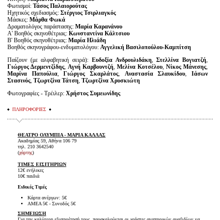
Φωτισμοί:
Τάσος Παλαιορούτας
Ηχητικός σχεδιασμός:
Στέργιος Τσιρλιαγκός
Μάσκες:
Μάρθα Φωκά
Δραματολόγος παράστασης:
Μαρία Καρανάνου
Α' Βοηθός σκηνοθέτριας:
Κωνσταντίνα Κάλτσιου
Β' Βοηθός σκηνοθέτριας:
Μαρία Ηλιάδη
Βοηθός σκηνογράφου-ενδυματολόγου:
Αγγελική Βασιλοπούλου-Καμπίτση
Παίζουν (με αλφαβητική σειρά):
Ευδοξία Ανδρουλιδάκη
,
Στελλίνα Βογιατζή
,
Γιώργος Δερμεντζίδης
,
Αγνή Καρβουντζή
,
Μελίνα Κοτσέλου
,
Νίκος Μάνεσης
,
Μαρίνα Παπούλια
,
Γιώργος Σκαρλάτος
,
Αναστασία Σλαυκίδου
,
Ιάσων
Στασινός
,
Τζωρτζίνα Τάτση
,
Τζωρτζίνα Χρυσκιώτη
Φωτογραφίες - Τρέιλερ:
Χρήστος Συμεωνίδης
ΠΛΗΡΟΦΟΡΙΕΣ
ΘΕΑΤΡΟ ΟΛΥΜΠΙΑ -
ΜΑΡΙΑ ΚΑΛΛΑΣ
Ακαδημίας 59, Αθήνα 106 79
τηλ. 210 3642540
(
χάρτης
)
ΤΙΜΕΣ ΕΙΣΙΤΗΡΙΩΝ
12€ ενήλικες
10€ παιδιά
Ειδικές Τιμές
Κάρτα ανέργων: 5€
ΑΜΕΑ 5€ - Συνοδός 5€
ΣΗΜΕΙΩΣΗ
Για την καλύτερη εξυπηρέτησή τους, παρακαλούνται οι χρήστες αναπηρικών αμαξιδίων να