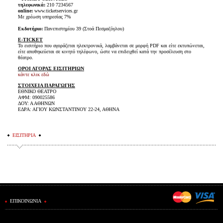
τηλεφωνικά:
210 7234567
online:
www.ticketservices.gr
Με χρέωση υπηρεσίας 7%
Εκδοτήριο:
Πανεπιστημίου 39 (Στοά Πεσμαζόγλου)
E-TICKET
Το εισιτήριο που αγοράζεται ηλεκτρονικά, λαμβάνεται σε μορφή PDF και είτε εκτυπώνεται,
είτε αποθηκεύεται σε κινητό τηλέφωνο, ώστε να επιδειχθεί κατά την προσέλευση στο
θέατρο.
ΟΡΟΙ ΑΓΟΡΑΣ ΕΙΣΙΤΗΡΙΩΝ
κάντε κλικ εδώ
ΣΤΟΙΧΕΙΑ ΠΑΡΑΓΩΓΗΣ
ΕΘΝΙΚΟ ΘΕΑΤΡΟ
ΑΦΜ: 090025586
ΔΟΥ: Α ΑΘΗΝΩΝ
ΕΔΡΑ: ΑΓΙΟΥ ΚΩΝΣΤΑΝΤΙΝΟΥ 22-24, ΑΘΗΝΑ
ΕΙΣΙΤΗΡΙΑ
ΕΠΙΚΟΙΝΩΝΙΑ