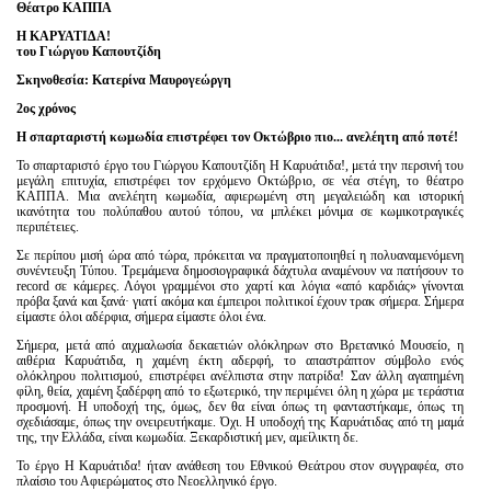
Είσοδος διαχειριστή
Θέατρο ΚΑΠΠΑ
Η ΚΑΡΥΑΤΙΔΑ!
του Γιώργου Καπουτζίδη
Σκηνοθεσία: Κατερίνα Μαυρογεώργη
2ος χρόνος
Η σπαρταριστή κωμωδία επιστρέφει τον Οκτώβριο πιο... ανελέητη από ποτέ!
Το σπαρταριστό έργο του Γιώργου Καπουτζίδη Η Καρυάτιδα!, μετά την περσινή του
μεγάλη επιτυχία, επιστρέφει τον ερχόμενο Οκτώβριο, σε νέα στέγη, το θέατρο
ΚΑΠΠΑ. Μια ανελέητη κωμωδία, αφιερωμένη στη μεγαλειώδη και ιστορική
ικανότητα του πολύπαθου αυτού τόπου, να μπλέκει μόνιμα σε κωμικοτραγικές
περιπέτειες.
Σε περίπου μισή ώρα από τώρα, πρόκειται να πραγματοποιηθεί η πολυαναμενόμενη
συνέντευξη Τύπου. Τρεμάμενα δημοσιογραφικά δάχτυλα αναμένουν να πατήσουν το
record σε κάμερες. Λόγοι γραμμένοι στο χαρτί και λόγια «από καρδιάς» γίνονται
πρόβα ξανά και ξανά· γιατί ακόμα και έμπειροι πολιτικοί έχουν τρακ σήμερα. Σήμερα
είμαστε όλοι αδέρφια, σήμερα είμαστε όλοι ένα.
Σήμερα, μετά από αιχμαλωσία δεκαετιών ολόκληρων στο Βρετανικό Μουσείο, η
αιθέρια Καρυάτιδα, η χαμένη έκτη αδερφή, το απαστράπτον σύμβολο ενός
ολόκληρου πολιτισμού, επιστρέφει ανέλπιστα στην πατρίδα! Σαν άλλη αγαπημένη
φίλη, θεία, χαμένη ξαδέρφη από το εξωτερικό, την περιμένει όλη η χώρα με τεράστια
προσμονή. Η υποδοχή της, όμως, δεν θα είναι όπως τη φανταστήκαμε, όπως τη
σχεδιάσαμε, όπως την ονειρευτήκαμε. Όχι. Η υποδοχή της Καρυάτιδας από τη μαμά
της, την Ελλάδα, είναι κωμωδία. Ξεκαρδιστική μεν, αμείλικτη δε.
Το έργο Η Καρυάτιδα! ήταν ανάθεση του Εθνικού Θεάτρου στον συγγραφέα, στο
πλαίσιο του Αφιερώματος στο Νεοελληνικό έργο.