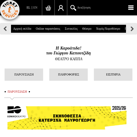
EL
EN
Αναζήτηση
Πανεπιστημίου 39, Αθήνα
Αρχική σελίδα
Online παραστάσεις
Συναυλίες
Θέατρο
Χορός/Χοροθέατρο
Παιδικά
210 7234567
Η Καρυάτιδα!
info@ticketservices.gr
του Γιώργου Καπουτζίδη
ΘΕΑΤΡΟ ΚΑΠΠΑ
Αναζήτηση
ΠΑΡΟΥΣΙΑΣΗ
ΠΛΗΡΟΦΟΡΙΕΣ
ΕΙΣΙΤΗΡΙΑ
Σύνδεση/Εγγραφή
Παραγγελία
ΠΑΡΟΥΣΙΑΣΗ
Αναζήτηση παραγγελίας
Προσωπικά Δεδομένα
Πληροφορίες