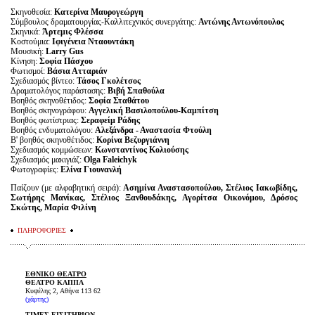
Σκηνοθεσία:
Κατερίνα Μαυρογεώργη
Σύμβουλος δραματουργίας-Καλλιτεχνικός συνεργάτης:
Αντώνης Αντωνόπουλος
Σκηνικά:
Άρτεμις Φλέσσα
Κοστούμια:
Ιφιγένεια Νταουντάκη
Μουσική:
Larry Gus
Κίνηση:
Σοφία Πάσχου
Φωτισμοί:
Βάσια Ατταριάν
Σχεδιασμός βίντεο:
Τάσος Γκολέτσος
Δραματολόγος παράστασης:
Βιβή Σπαθούλα
Βοηθός σκηνοθέτιδος:
Σοφία Σταθάτου
Βοηθός σκηνογράφου:
Αγγελική Βασιλοπούλου-Καμπίτση
Βοηθός φωτίστριας:
Σεραφείμ Ράδης
Βοηθός ενδυματολόγου:
Αλεξάνδρα - Αναστασία Φτούλη
Β' βοηθός σκηνοθέτιδος:
Κορίνα Βεζυργιάννη
Σχεδιασμός κομμώσεων:
Κωνσταντίνος Κολιούσης
Σχεδιασμός μακιγιάζ:
Olga Faleichyk
Φωτογραφίες:
Ελίνα Γιουνανλή
Παίζουν (με αλφαβητική σειρά):
Ασημίνα Αναστασοπούλου, Στέλιος Ιακωβίδης,
Σωτήρης Μανίκας, Στέλιος Ξανθουδάκης, Αγορίτσα Οικονόμου, Δρόσος
Σκώτης, Μαρία Φιλίνη
ΠΛΗΡΟΦΟΡΙΕΣ
ΕΘΝΙΚΟ ΘΕΑΤΡΟ
ΘΕΑΤΡΟ ΚΑΠΠΑ
Κυψέλης 2, Αθήνα 113 62
(χάρτης)
ΤΙΜΕΣ ΕΙΣΙΤΗΡΙΩΝ