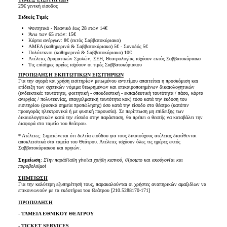
25€ γενική είσοδος
Ειδικές Τιμές
Φοιτητικό - Νεανικό έως 28 ετών 14€
Άνω των 65 ετών: 15€
Κάρτα ανέργων: 8€ (εκτός Σαββατοκύριακο)
ΑΜΕΑ (καθημερινά & Σαββατοκύριακο) 5€ - Συνοδός 5€
Πολύτεκνοι (καθημερινά & Σαββατοκύριακο) 10€
Ατέλειες Δραματικών Σχολών, ΣΕΗ, Θεατρολογίας ισχύουν εκτός Σαββατοκύριακο
Τις επίσημες αργίες ισχύουν οι τιμές Σαββατοκύριακου
ΠΡΟΠΩΛΗΣΗ ΕΚΠΤΩΤΙΚΩΝ ΕΙΣΙΤΗΡΙΩΝ
Για την αγορά και χρήση εισιτηρίων μειωμένου αντιτίμου απαιτείται η προσκόμιση και
επίδειξη των σχετικών νόμιμα θεωρημένων και επικαιροποιημένων δικαιολογητικών
(ενδεικτικά: ταυτότητα, φοιτητική - σπουδαστική - εκπαιδευτική ταυτότητα / πάσο, κάρτα
ανεργίας / πολυτεκνίας, επαγγελματική ταυτότητα κοκ) τόσο κατά την έκδοση του
εισιτηρίου (φυσικά σημεία προπώλησης) όσο κατά την είσοδο στο θέατρο (κατόπιν
προαγοράς ηλεκτρονικά ή με φυσική παρουσία). Σε περίπτωση μη επίδειξης των
δικαιολογητικών κατά την είσοδο στην παράσταση, θα πρέπει ο θεατής να καταβάλει την
διαφορά στο ταμείο του θεάτρου.
* Ατέλειες: Σημειώνεται ότι δελτία εισόδου για τους δικαιούχους ατέλειας διατίθενται
αποκλειστικά στα ταμεία του Θεάτρου. Ατέλειες ισχύουν όλες τις ημέρες εκτός
Σαββατοκύριακου και αργιών.
Σημείωση
:
Στην παράσταση γίνεται χρήση καπνού, στρομπο και ακούγονται και
πυροβολισμοί
ΣΗΜΕΙΩΣΗ
Για την καλύτερη εξυπηρέτησή τους, παρακαλούνται οι χρήστες αναπηρικών αμαξιδίων να
επικοινωνούν με τα εκδοτήρια του Θεάτρου [210.5288170-171]
ΠΡΟΠΩΛΗΣΗ
- ΤΑΜΕΙΑ ΕΘΝΙΚΟΥ ΘΕΑΤΡΟΥ
- TICKET SERVICES