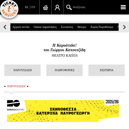
EL
EN
Αναζήτηση
Πανεπιστημίου 39, Αθήνα
Αρχική σελίδα
Online παραστάσεις
Συναυλίες
Θέατρο
Χορός/Χοροθέατρο
Παιδικά
210 7234567
Η Καρυάτιδα!
info@ticketservices.gr
του Γιώργου Καπουτζίδη
ΘΕΑΤΡΟ ΚΑΠΠΑ
Αναζήτηση
ΠΑΡΟΥΣΙΑΣΗ
ΠΛΗΡΟΦΟΡΙΕΣ
ΕΙΣΙΤΗΡΙΑ
Σύνδεση/Εγγραφή
Παραγγελία
ΠΑΡΟΥΣΙΑΣΗ
Αναζήτηση παραγγελίας
Προσωπικά Δεδομένα
Πληροφορίες