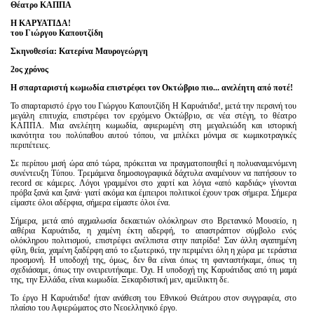
Είσοδος διαχειριστή
Θέατρο ΚΑΠΠΑ
Η ΚΑΡΥΑΤΙΔΑ!
του Γιώργου Καπουτζίδη
Σκηνοθεσία: Κατερίνα Μαυρογεώργη
2ος χρόνος
Η σπαρταριστή κωμωδία επιστρέφει τον Οκτώβριο πιο... ανελέητη από ποτέ!
Το σπαρταριστό έργο του Γιώργου Καπουτζίδη Η Καρυάτιδα!, μετά την περσινή του
μεγάλη επιτυχία, επιστρέφει τον ερχόμενο Οκτώβριο, σε νέα στέγη, το θέατρο
ΚΑΠΠΑ. Μια ανελέητη κωμωδία, αφιερωμένη στη μεγαλειώδη και ιστορική
ικανότητα του πολύπαθου αυτού τόπου, να μπλέκει μόνιμα σε κωμικοτραγικές
περιπέτειες.
Σε περίπου μισή ώρα από τώρα, πρόκειται να πραγματοποιηθεί η πολυαναμενόμενη
συνέντευξη Τύπου. Τρεμάμενα δημοσιογραφικά δάχτυλα αναμένουν να πατήσουν το
record σε κάμερες. Λόγοι γραμμένοι στο χαρτί και λόγια «από καρδιάς» γίνονται
πρόβα ξανά και ξανά· γιατί ακόμα και έμπειροι πολιτικοί έχουν τρακ σήμερα. Σήμερα
είμαστε όλοι αδέρφια, σήμερα είμαστε όλοι ένα.
Σήμερα, μετά από αιχμαλωσία δεκαετιών ολόκληρων στο Βρετανικό Μουσείο, η
αιθέρια Καρυάτιδα, η χαμένη έκτη αδερφή, το απαστράπτον σύμβολο ενός
ολόκληρου πολιτισμού, επιστρέφει ανέλπιστα στην πατρίδα! Σαν άλλη αγαπημένη
φίλη, θεία, χαμένη ξαδέρφη από το εξωτερικό, την περιμένει όλη η χώρα με τεράστια
προσμονή. Η υποδοχή της, όμως, δεν θα είναι όπως τη φανταστήκαμε, όπως τη
σχεδιάσαμε, όπως την ονειρευτήκαμε. Όχι. Η υποδοχή της Καρυάτιδας από τη μαμά
της, την Ελλάδα, είναι κωμωδία. Ξεκαρδιστική μεν, αμείλικτη δε.
Το έργο Η Καρυάτιδα! ήταν ανάθεση του Εθνικού Θεάτρου στον συγγραφέα, στο
πλαίσιο του Αφιερώματος στο Νεοελληνικό έργο.