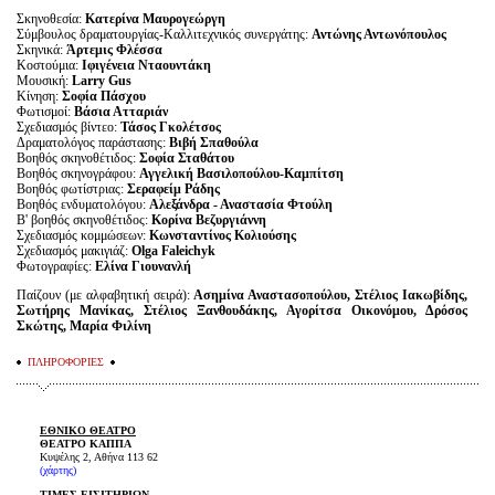
Σκηνοθεσία:
Κατερίνα Μαυρογεώργη
Σύμβουλος δραματουργίας-Καλλιτεχνικός συνεργάτης:
Αντώνης Αντωνόπουλος
Σκηνικά:
Άρτεμις Φλέσσα
Κοστούμια:
Ιφιγένεια Νταουντάκη
Μουσική:
Larry Gus
Κίνηση:
Σοφία Πάσχου
Φωτισμοί:
Βάσια Ατταριάν
Σχεδιασμός βίντεο:
Τάσος Γκολέτσος
Δραματολόγος παράστασης:
Βιβή Σπαθούλα
Βοηθός σκηνοθέτιδος:
Σοφία Σταθάτου
Βοηθός σκηνογράφου:
Αγγελική Βασιλοπούλου-Καμπίτση
Βοηθός φωτίστριας:
Σεραφείμ Ράδης
Βοηθός ενδυματολόγου:
Αλεξάνδρα - Αναστασία Φτούλη
Β' βοηθός σκηνοθέτιδος:
Κορίνα Βεζυργιάννη
Σχεδιασμός κομμώσεων:
Κωνσταντίνος Κολιούσης
Σχεδιασμός μακιγιάζ:
Olga Faleichyk
Φωτογραφίες:
Ελίνα Γιουνανλή
Παίζουν (με αλφαβητική σειρά):
Ασημίνα Αναστασοπούλου, Στέλιος Ιακωβίδης,
Σωτήρης Μανίκας, Στέλιος Ξανθουδάκης, Αγορίτσα Οικονόμου, Δρόσος
Σκώτης, Μαρία Φιλίνη
ΠΛΗΡΟΦΟΡΙΕΣ
ΕΘΝΙΚΟ ΘΕΑΤΡΟ
ΘΕΑΤΡΟ ΚΑΠΠΑ
Κυψέλης 2, Αθήνα 113 62
(χάρτης)
ΤΙΜΕΣ ΕΙΣΙΤΗΡΙΩΝ