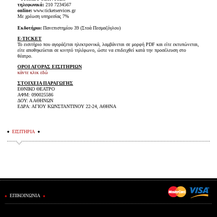
τηλεφωνικά:
210 7234567
online:
www.ticketservices.gr
Με χρέωση υπηρεσίας 7%
Εκδοτήριο:
Πανεπιστημίου 39 (Στοά Πεσμαζόγλου)
E-TICKET
Το εισιτήριο που αγοράζεται ηλεκτρονικά, λαμβάνεται σε μορφή PDF και είτε εκτυπώνεται,
είτε αποθηκεύεται σε κινητό τηλέφωνο, ώστε να επιδειχθεί κατά την προσέλευση στο
θέατρο.
ΟΡΟΙ ΑΓΟΡΑΣ ΕΙΣΙΤΗΡΙΩΝ
κάντε κλικ εδώ
ΣΤΟΙΧΕΙΑ ΠΑΡΑΓΩΓΗΣ
ΕΘΝΙΚΟ ΘΕΑΤΡΟ
ΑΦΜ: 090025586
ΔΟΥ: Α ΑΘΗΝΩΝ
ΕΔΡΑ: ΑΓΙΟΥ ΚΩΝΣΤΑΝΤΙΝΟΥ 22-24, ΑΘΗΝΑ
ΕΙΣΙΤΗΡΙΑ
ΕΠΙΚΟΙΝΩΝΙΑ