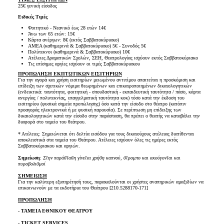
25€ γενική είσοδος
Ειδικές Τιμές
Φοιτητικό - Νεανικό έως 28 ετών 14€
Άνω των 65 ετών: 15€
Κάρτα ανέργων: 8€ (εκτός Σαββατοκύριακο)
ΑΜΕΑ (καθημερινά & Σαββατοκύριακο) 5€ - Συνοδός 5€
Πολύτεκνοι (καθημερινά & Σαββατοκύριακο) 10€
Ατέλειες Δραματικών Σχολών, ΣΕΗ, Θεατρολογίας ισχύουν εκτός Σαββατοκύριακο
Τις επίσημες αργίες ισχύουν οι τιμές Σαββατοκύριακου
ΠΡΟΠΩΛΗΣΗ ΕΚΠΤΩΤΙΚΩΝ ΕΙΣΙΤΗΡΙΩΝ
Για την αγορά και χρήση εισιτηρίων μειωμένου αντιτίμου απαιτείται η προσκόμιση και
επίδειξη των σχετικών νόμιμα θεωρημένων και επικαιροποιημένων δικαιολογητικών
(ενδεικτικά: ταυτότητα, φοιτητική - σπουδαστική - εκπαιδευτική ταυτότητα / πάσο, κάρτα
ανεργίας / πολυτεκνίας, επαγγελματική ταυτότητα κοκ) τόσο κατά την έκδοση του
εισιτηρίου (φυσικά σημεία προπώλησης) όσο κατά την είσοδο στο θέατρο (κατόπιν
προαγοράς ηλεκτρονικά ή με φυσική παρουσία). Σε περίπτωση μη επίδειξης των
δικαιολογητικών κατά την είσοδο στην παράσταση, θα πρέπει ο θεατής να καταβάλει την
διαφορά στο ταμείο του θεάτρου.
* Ατέλειες: Σημειώνεται ότι δελτία εισόδου για τους δικαιούχους ατέλειας διατίθενται
αποκλειστικά στα ταμεία του Θεάτρου. Ατέλειες ισχύουν όλες τις ημέρες εκτός
Σαββατοκύριακου και αργιών.
Σημείωση
:
Στην παράσταση γίνεται χρήση καπνού, στρομπο και ακούγονται και
πυροβολισμοί
ΣΗΜΕΙΩΣΗ
Για την καλύτερη εξυπηρέτησή τους, παρακαλούνται οι χρήστες αναπηρικών αμαξιδίων να
επικοινωνούν με τα εκδοτήρια του Θεάτρου [210.5288170-171]
ΠΡΟΠΩΛΗΣΗ
- ΤΑΜΕΙΑ ΕΘΝΙΚΟΥ ΘΕΑΤΡΟΥ
- TICKET SERVICES