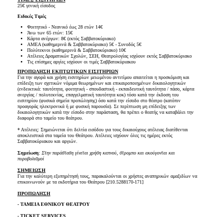
25€ γενική είσοδος
Ειδικές Τιμές
Φοιτητικό - Νεανικό έως 28 ετών 14€
Άνω των 65 ετών: 15€
Κάρτα ανέργων: 8€ (εκτός Σαββατοκύριακο)
ΑΜΕΑ (καθημερινά & Σαββατοκύριακο) 5€ - Συνοδός 5€
Πολύτεκνοι (καθημερινά & Σαββατοκύριακο) 10€
Ατέλειες Δραματικών Σχολών, ΣΕΗ, Θεατρολογίας ισχύουν εκτός Σαββατοκύριακο
Τις επίσημες αργίες ισχύουν οι τιμές Σαββατοκύριακου
ΠΡΟΠΩΛΗΣΗ ΕΚΠΤΩΤΙΚΩΝ ΕΙΣΙΤΗΡΙΩΝ
Για την αγορά και χρήση εισιτηρίων μειωμένου αντιτίμου απαιτείται η προσκόμιση και
επίδειξη των σχετικών νόμιμα θεωρημένων και επικαιροποιημένων δικαιολογητικών
(ενδεικτικά: ταυτότητα, φοιτητική - σπουδαστική - εκπαιδευτική ταυτότητα / πάσο, κάρτα
ανεργίας / πολυτεκνίας, επαγγελματική ταυτότητα κοκ) τόσο κατά την έκδοση του
εισιτηρίου (φυσικά σημεία προπώλησης) όσο κατά την είσοδο στο θέατρο (κατόπιν
προαγοράς ηλεκτρονικά ή με φυσική παρουσία). Σε περίπτωση μη επίδειξης των
δικαιολογητικών κατά την είσοδο στην παράσταση, θα πρέπει ο θεατής να καταβάλει την
διαφορά στο ταμείο του θεάτρου.
* Ατέλειες: Σημειώνεται ότι δελτία εισόδου για τους δικαιούχους ατέλειας διατίθενται
αποκλειστικά στα ταμεία του Θεάτρου. Ατέλειες ισχύουν όλες τις ημέρες εκτός
Σαββατοκύριακου και αργιών.
Σημείωση
:
Στην παράσταση γίνεται χρήση καπνού, στρομπο και ακούγονται και
πυροβολισμοί
ΣΗΜΕΙΩΣΗ
Για την καλύτερη εξυπηρέτησή τους, παρακαλούνται οι χρήστες αναπηρικών αμαξιδίων να
επικοινωνούν με τα εκδοτήρια του Θεάτρου [210.5288170-171]
ΠΡΟΠΩΛΗΣΗ
- ΤΑΜΕΙΑ ΕΘΝΙΚΟΥ ΘΕΑΤΡΟΥ
- TICKET SERVICES