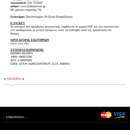
τηλεφωνικά:
210 7234567
online:
www.ticketservices.gr
Με χρέωση υπηρεσίας 7%
Εκδοτήριο:
Πανεπιστημίου 39 (Στοά Πεσμαζόγλου)
E-TICKET
Το εισιτήριο που αγοράζεται ηλεκτρονικά, λαμβάνεται σε μορφή PDF και είτε εκτυπώνεται,
είτε αποθηκεύεται σε κινητό τηλέφωνο, ώστε να επιδειχθεί κατά την προσέλευση στο
θέατρο.
ΟΡΟΙ ΑΓΟΡΑΣ ΕΙΣΙΤΗΡΙΩΝ
κάντε κλικ εδώ
ΣΤΟΙΧΕΙΑ ΠΑΡΑΓΩΓΗΣ
ΕΘΝΙΚΟ ΘΕΑΤΡΟ
ΑΦΜ: 090025586
ΔΟΥ: Α ΑΘΗΝΩΝ
ΕΔΡΑ: ΑΓΙΟΥ ΚΩΝΣΤΑΝΤΙΝΟΥ 22-24, ΑΘΗΝΑ
ΕΙΣΙΤΗΡΙΑ
ΕΠΙΚΟΙΝΩΝΙΑ