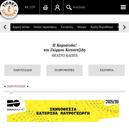
EL
EN
Αναζήτηση
Πανεπιστημίου 39, Αθήνα
Αρχική σελίδα
Online παραστάσεις
Συναυλίες
Θέατρο
Χορός/Χοροθέατρο
Παιδικά
210 7234567
Η Καρυάτιδα!
info@ticketservices.gr
του Γιώργου Καπουτζίδη
ΘΕΑΤΡΟ ΚΑΠΠΑ
Αναζήτηση
ΠΑΡΟΥΣΙΑΣΗ
ΠΛΗΡΟΦΟΡΙΕΣ
ΕΙΣΙΤΗΡΙΑ
Σύνδεση/Εγγραφή
Παραγγελία
ΠΑΡΟΥΣΙΑΣΗ
Αναζήτηση παραγγελίας
Προσωπικά Δεδομένα
Πληροφορίες