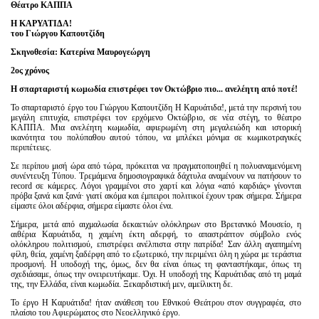
Είσοδος διαχειριστή
Θέατρο ΚΑΠΠΑ
Η ΚΑΡΥΑΤΙΔΑ!
του Γιώργου Καπουτζίδη
Σκηνοθεσία: Κατερίνα Μαυρογεώργη
2ος χρόνος
Η σπαρταριστή κωμωδία επιστρέφει τον Οκτώβριο πιο... ανελέητη από ποτέ!
Το σπαρταριστό έργο του Γιώργου Καπουτζίδη Η Καρυάτιδα!, μετά την περσινή του
μεγάλη επιτυχία, επιστρέφει τον ερχόμενο Οκτώβριο, σε νέα στέγη, το θέατρο
ΚΑΠΠΑ. Μια ανελέητη κωμωδία, αφιερωμένη στη μεγαλειώδη και ιστορική
ικανότητα του πολύπαθου αυτού τόπου, να μπλέκει μόνιμα σε κωμικοτραγικές
περιπέτειες.
Σε περίπου μισή ώρα από τώρα, πρόκειται να πραγματοποιηθεί η πολυαναμενόμενη
συνέντευξη Τύπου. Τρεμάμενα δημοσιογραφικά δάχτυλα αναμένουν να πατήσουν το
record σε κάμερες. Λόγοι γραμμένοι στο χαρτί και λόγια «από καρδιάς» γίνονται
πρόβα ξανά και ξανά· γιατί ακόμα και έμπειροι πολιτικοί έχουν τρακ σήμερα. Σήμερα
είμαστε όλοι αδέρφια, σήμερα είμαστε όλοι ένα.
Σήμερα, μετά από αιχμαλωσία δεκαετιών ολόκληρων στο Βρετανικό Μουσείο, η
αιθέρια Καρυάτιδα, η χαμένη έκτη αδερφή, το απαστράπτον σύμβολο ενός
ολόκληρου πολιτισμού, επιστρέφει ανέλπιστα στην πατρίδα! Σαν άλλη αγαπημένη
φίλη, θεία, χαμένη ξαδέρφη από το εξωτερικό, την περιμένει όλη η χώρα με τεράστια
προσμονή. Η υποδοχή της, όμως, δεν θα είναι όπως τη φανταστήκαμε, όπως τη
σχεδιάσαμε, όπως την ονειρευτήκαμε. Όχι. Η υποδοχή της Καρυάτιδας από τη μαμά
της, την Ελλάδα, είναι κωμωδία. Ξεκαρδιστική μεν, αμείλικτη δε.
Το έργο Η Καρυάτιδα! ήταν ανάθεση του Εθνικού Θεάτρου στον συγγραφέα, στο
πλαίσιο του Αφιερώματος στο Νεοελληνικό έργο.