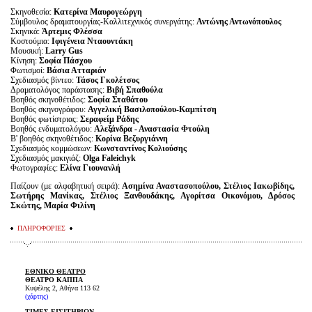
Σκηνοθεσία:
Κατερίνα Μαυρογεώργη
Σύμβουλος δραματουργίας-Καλλιτεχνικός συνεργάτης:
Αντώνης Αντωνόπουλος
Σκηνικά:
Άρτεμις Φλέσσα
Κοστούμια:
Ιφιγένεια Νταουντάκη
Μουσική:
Larry Gus
Κίνηση:
Σοφία Πάσχου
Φωτισμοί:
Βάσια Ατταριάν
Σχεδιασμός βίντεο:
Τάσος Γκολέτσος
Δραματολόγος παράστασης:
Βιβή Σπαθούλα
Βοηθός σκηνοθέτιδος:
Σοφία Σταθάτου
Βοηθός σκηνογράφου:
Αγγελική Βασιλοπούλου-Καμπίτση
Βοηθός φωτίστριας:
Σεραφείμ Ράδης
Βοηθός ενδυματολόγου:
Αλεξάνδρα - Αναστασία Φτούλη
Β' βοηθός σκηνοθέτιδος:
Κορίνα Βεζυργιάννη
Σχεδιασμός κομμώσεων:
Κωνσταντίνος Κολιούσης
Σχεδιασμός μακιγιάζ:
Olga Faleichyk
Φωτογραφίες:
Ελίνα Γιουνανλή
Παίζουν (με αλφαβητική σειρά):
Ασημίνα Αναστασοπούλου, Στέλιος Ιακωβίδης,
Σωτήρης Μανίκας, Στέλιος Ξανθουδάκης, Αγορίτσα Οικονόμου, Δρόσος
Σκώτης, Μαρία Φιλίνη
ΠΛΗΡΟΦΟΡΙΕΣ
ΕΘΝΙΚΟ ΘΕΑΤΡΟ
ΘΕΑΤΡΟ ΚΑΠΠΑ
Κυψέλης 2, Αθήνα 113 62
(χάρτης)
ΤΙΜΕΣ ΕΙΣΙΤΗΡΙΩΝ