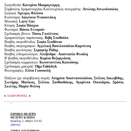
Σκηνοθεσία:
Κατερίνα Μαυρογεώργη
Σύμβουλος δραματουργίας-Καλλιτεχνικός συνεργάτης:
Αντώνης Αντωνόπουλος
Σκηνικά:
Άρτεμις Φλέσσα
Κοστούμια:
Ιφιγένεια Νταουντάκη
Μουσική:
Larry Gus
Κίνηση:
Σοφία Πάσχου
Φωτισμοί:
Βάσια Ατταριάν
Σχεδιασμός βίντεο:
Τάσος Γκολέτσος
Δραματολόγος παράστασης:
Βιβή Σπαθούλα
Βοηθός σκηνοθέτιδος:
Σοφία Σταθάτου
Βοηθός σκηνογράφου:
Αγγελική Βασιλοπούλου-Καμπίτση
Βοηθός φωτίστριας:
Σεραφείμ Ράδης
Βοηθός ενδυματολόγου:
Αλεξάνδρα - Αναστασία Φτούλη
Β' βοηθός σκηνοθέτιδος:
Κορίνα Βεζυργιάννη
Σχεδιασμός κομμώσεων:
Κωνσταντίνος Κολιούσης
Σχεδιασμός μακιγιάζ:
Olga Faleichyk
Φωτογραφίες:
Ελίνα Γιουνανλή
Παίζουν (με αλφαβητική σειρά):
Ασημίνα Αναστασοπούλου, Στέλιος Ιακωβίδης,
Σωτήρης Μανίκας, Στέλιος Ξανθουδάκης, Αγορίτσα Οικονόμου, Δρόσος
Σκώτης, Μαρία Φιλίνη
ΠΛΗΡΟΦΟΡΙΕΣ
ΕΘΝΙΚΟ ΘΕΑΤΡΟ
ΘΕΑΤΡΟ ΚΑΠΠΑ
Κυψέλης 2, Αθήνα 113 62
(χάρτης)
ΤΙΜΕΣ ΕΙΣΙΤΗΡΙΩΝ