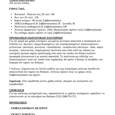
25€ γενική είσοδος
Ειδικές Τιμές
Φοιτητικό - Νεανικό έως 28 ετών 14€
Άνω των 65 ετών: 15€
Κάρτα ανέργων: 8€ (εκτός Σαββατοκύριακο)
ΑΜΕΑ (καθημερινά & Σαββατοκύριακο) 5€ - Συνοδός 5€
Πολύτεκνοι (καθημερινά & Σαββατοκύριακο) 10€
Ατέλειες Δραματικών Σχολών, ΣΕΗ, Θεατρολογίας ισχύουν εκτός Σαββατοκύριακο
Τις επίσημες αργίες ισχύουν οι τιμές Σαββατοκύριακου
ΠΡΟΠΩΛΗΣΗ ΕΚΠΤΩΤΙΚΩΝ ΕΙΣΙΤΗΡΙΩΝ
Για την αγορά και χρήση εισιτηρίων μειωμένου αντιτίμου απαιτείται η προσκόμιση και
επίδειξη των σχετικών νόμιμα θεωρημένων και επικαιροποιημένων δικαιολογητικών
(ενδεικτικά: ταυτότητα, φοιτητική - σπουδαστική - εκπαιδευτική ταυτότητα / πάσο, κάρτα
ανεργίας / πολυτεκνίας, επαγγελματική ταυτότητα κοκ) τόσο κατά την έκδοση του
εισιτηρίου (φυσικά σημεία προπώλησης) όσο κατά την είσοδο στο θέατρο (κατόπιν
προαγοράς ηλεκτρονικά ή με φυσική παρουσία). Σε περίπτωση μη επίδειξης των
δικαιολογητικών κατά την είσοδο στην παράσταση, θα πρέπει ο θεατής να καταβάλει την
διαφορά στο ταμείο του θεάτρου.
* Ατέλειες: Σημειώνεται ότι δελτία εισόδου για τους δικαιούχους ατέλειας διατίθενται
αποκλειστικά στα ταμεία του Θεάτρου. Ατέλειες ισχύουν όλες τις ημέρες εκτός
Σαββατοκύριακου και αργιών.
Σημείωση
:
Στην παράσταση γίνεται χρήση καπνού, στρομπο και ακούγονται και
πυροβολισμοί
ΣΗΜΕΙΩΣΗ
Για την καλύτερη εξυπηρέτησή τους, παρακαλούνται οι χρήστες αναπηρικών αμαξιδίων να
επικοινωνούν με τα εκδοτήρια του Θεάτρου [210.5288170-171]
ΠΡΟΠΩΛΗΣΗ
- ΤΑΜΕΙΑ ΕΘΝΙΚΟΥ ΘΕΑΤΡΟΥ
- TICKET SERVICES