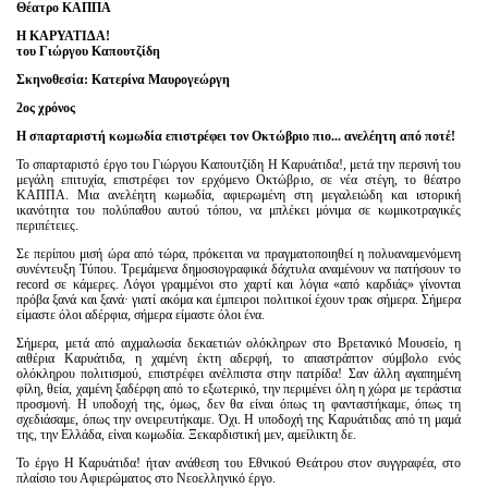
Είσοδος διαχειριστή
Θέατρο ΚΑΠΠΑ
Η ΚΑΡΥΑΤΙΔΑ!
του Γιώργου Καπουτζίδη
Σκηνοθεσία: Κατερίνα Μαυρογεώργη
2ος χρόνος
Η σπαρταριστή κωμωδία επιστρέφει τον Οκτώβριο πιο... ανελέητη από ποτέ!
Το σπαρταριστό έργο του Γιώργου Καπουτζίδη Η Καρυάτιδα!, μετά την περσινή του
μεγάλη επιτυχία, επιστρέφει τον ερχόμενο Οκτώβριο, σε νέα στέγη, το θέατρο
ΚΑΠΠΑ. Μια ανελέητη κωμωδία, αφιερωμένη στη μεγαλειώδη και ιστορική
ικανότητα του πολύπαθου αυτού τόπου, να μπλέκει μόνιμα σε κωμικοτραγικές
περιπέτειες.
Σε περίπου μισή ώρα από τώρα, πρόκειται να πραγματοποιηθεί η πολυαναμενόμενη
συνέντευξη Τύπου. Τρεμάμενα δημοσιογραφικά δάχτυλα αναμένουν να πατήσουν το
record σε κάμερες. Λόγοι γραμμένοι στο χαρτί και λόγια «από καρδιάς» γίνονται
πρόβα ξανά και ξανά· γιατί ακόμα και έμπειροι πολιτικοί έχουν τρακ σήμερα. Σήμερα
είμαστε όλοι αδέρφια, σήμερα είμαστε όλοι ένα.
Σήμερα, μετά από αιχμαλωσία δεκαετιών ολόκληρων στο Βρετανικό Μουσείο, η
αιθέρια Καρυάτιδα, η χαμένη έκτη αδερφή, το απαστράπτον σύμβολο ενός
ολόκληρου πολιτισμού, επιστρέφει ανέλπιστα στην πατρίδα! Σαν άλλη αγαπημένη
φίλη, θεία, χαμένη ξαδέρφη από το εξωτερικό, την περιμένει όλη η χώρα με τεράστια
προσμονή. Η υποδοχή της, όμως, δεν θα είναι όπως τη φανταστήκαμε, όπως τη
σχεδιάσαμε, όπως την ονειρευτήκαμε. Όχι. Η υποδοχή της Καρυάτιδας από τη μαμά
της, την Ελλάδα, είναι κωμωδία. Ξεκαρδιστική μεν, αμείλικτη δε.
Το έργο Η Καρυάτιδα! ήταν ανάθεση του Εθνικού Θεάτρου στον συγγραφέα, στο
πλαίσιο του Αφιερώματος στο Νεοελληνικό έργο.