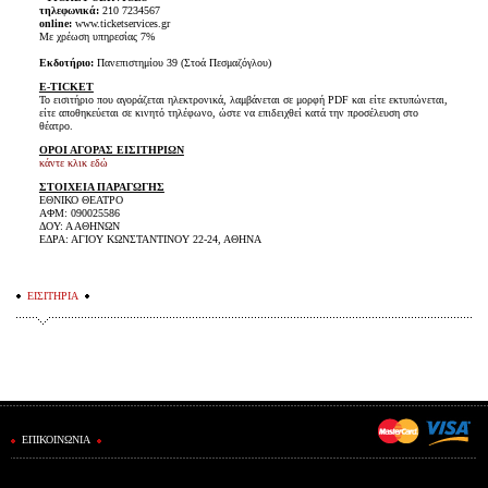
τηλεφωνικά:
210 7234567
online:
www.ticketservices.gr
Με χρέωση υπηρεσίας 7%
Εκδοτήριο:
Πανεπιστημίου 39 (Στοά Πεσμαζόγλου)
E-TICKET
Το εισιτήριο που αγοράζεται ηλεκτρονικά, λαμβάνεται σε μορφή PDF και είτε εκτυπώνεται,
είτε αποθηκεύεται σε κινητό τηλέφωνο, ώστε να επιδειχθεί κατά την προσέλευση στο
θέατρο.
ΟΡΟΙ ΑΓΟΡΑΣ ΕΙΣΙΤΗΡΙΩΝ
κάντε κλικ εδώ
ΣΤΟΙΧΕΙΑ ΠΑΡΑΓΩΓΗΣ
ΕΘΝΙΚΟ ΘΕΑΤΡΟ
ΑΦΜ: 090025586
ΔΟΥ: Α ΑΘΗΝΩΝ
ΕΔΡΑ: ΑΓΙΟΥ ΚΩΝΣΤΑΝΤΙΝΟΥ 22-24, ΑΘΗΝΑ
ΕΙΣΙΤΗΡΙΑ
ΕΠΙΚΟΙΝΩΝΙΑ