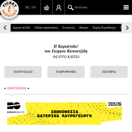
EL
EN
Αναζήτηση
Πανεπιστημίου 39, Αθήνα
Αρχική σελίδα
Online παραστάσεις
Συναυλίες
Θέατρο
Χορός/Χοροθέατρο
Παιδικά
210 7234567
Η Καρυάτιδα!
info@ticketservices.gr
του Γιώργου Καπουτζίδη
ΘΕΑΤΡΟ ΚΑΠΠΑ
Αναζήτηση
ΠΑΡΟΥΣΙΑΣΗ
ΠΛΗΡΟΦΟΡΙΕΣ
ΕΙΣΙΤΗΡΙΑ
Σύνδεση/Εγγραφή
Παραγγελία
ΠΑΡΟΥΣΙΑΣΗ
Αναζήτηση παραγγελίας
Προσωπικά Δεδομένα
Πληροφορίες