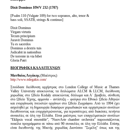
Dixit Dominus HWV 232 (1707)
[Psalm 110 (Vulgate 109) for two sopranos, alto, tenor &
bass soli, SSATB, strings & continuo]
Dixit Dominus
Virgam virtutis
Tecum principium
Juravit Dominus
Tu es sacerdos
Dominus a dextris tuis
Judicabit in nationibus
De torrente in via bibet
Gloria Patri
ΒΙΟΓΡΑΦΙΚΑ ΚΑΛΛΙΤΕΧΝΩΝ
Ματθαίος Λεγάκης
(Μαέστρος)
http://www.mlegakis.com/
Σπούδασε διεύθυνση ορχήστρας στο London College of Music at Thames
Valley University αποκτώντας τα διπλώματα ALCM & LLCM, διεύθυνση
χορωδίας στο Ωδείο Kodaly αποκτώντας δίπλωμα και Α΄ βραβείο, σύνθεση
στο Ωδείο Τέχνης, αρμονία – αντίστιξη – φούγκα στο Εθνικό Ωδείο Αθηνών
και ενοργάνωση πνευστών οργάνων στο Ωδείο Ζωγράφου. Από το 1994 έχει
ασχοληθεί με τη δημιουργία διαφόρων χορωδιακών και ορχηστρικών συνόλων
διευθύνοντας και ενορχηστρώνοντας, για περισσότερες από διακόσες πενήντα
συναυλίες σε όλη την Ελλάδα. Είναι μαέστρος των επαγγελματικών συνόλων
“Eklipsis vocal ensemble”, “NuovArte chamber orchestra” παρουσιάζοντας
ποικίλα προγράμματα σε πάνω από 90 συναυλίες σε όλη την Ελλάδα. Επίσης
είναι διευθυντής της Μικτής χορωδίας Διονύσου "Σεμέλη" όπως και της