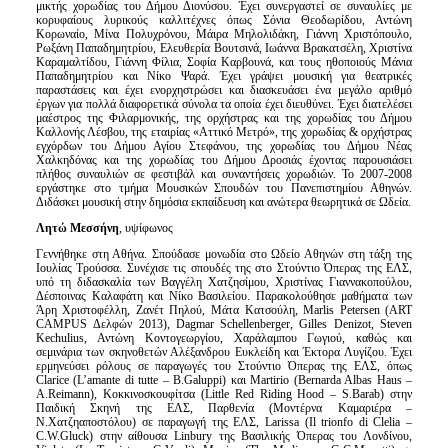
μικτής χορωδίας του Δήμου Διονύσου. Έχει συνεργαστεί σε συναυλίες με
κορυφαίους λυρικούς καλλιτέχνες όπως Σόνια Θεοδωρίδου, Αντώνη
Κορωναίο, Μίνα Πολυχρόνου, Μάιρα Μηλολιδάκη, Γιάννη Χριστόπουλο,
Ρωξάνη Παπαδημητρίου, Ελευθερία Βουτσινά, Ιωάννα Βρακατσέλη, Χριστίνα
Καραμαλτίδου, Γιάννη Φίλια, Σοφία Καρβουνά, και τους ηθοποιούς Μάνια
Παπαδημητρίου και Νίκο Ψαρά. Έχει γράψει μουσική για θεατρικές
παραστάσεις και έχει ενορχηστρώσει και διασκευάσει ένα μεγάλο αριθμό
έργων για πολλά διαφορετικά σύνολα τα οποία έχει διευθύνει. Έχει διατελέσει
μαέστρος της Φιλαρμονικής, της ορχήστρας και της χορωδίας του Δήμου
Καλλονής Λέσβου, της εταιρίας «Αττικό Μετρό», της χορωδίας & ορχήστρας
εγχόρδων του Δήμου Αγίου Στεφάνου, της χορωδίας του Δήμου Νέας
Χαλκηδόνας και της χορωδίας του Δήμου Δροσιάς έχοντας παρουσιάσει
πλήθος συναυλιών σε φεστιβάλ και συναντήσεις χορωδιών. Το 2007-2008
εργάστηκε στο τμήμα Μουσικών Σπουδών του Πανεπιστημίου Αθηνών.
Διδάσκει μουσική στην δημόσια εκπαίδευση και ανώτερα θεωρητικά σε Ωδεία.
Λητώ Μεσσήνη
, υψίφωνος
Γεννήθηκε στη Αθήνα. Σπούδασε μονωδία στο Ωδείο Αθηνών στη τάξη της
Ιουλίας Τρούσσα. Συνέχισε τις σπουδές της στο Στούντιο Όπερας της ΕΛΣ,
υπό τη διδασκαλία των Βαγγέλη Χατζησίμου, Χριστίνας Γιαννακοπούλου,
Δέσποινας Καλαφάτη και Νίκο Βασιλείου. Παρακολούθησε μαθήματα των
Άρη Χριστοφέλλη, Ζανέτ Πηλού, Μάτα Κατσούλη, Marlis Petersen (ART
CAMPUS Δελφών 2013), Dagmar Schellenberger, Gilles Denizot, Steven
Kechulius, Αντώνη Κοντογεωργίου, Χαράλαμπου Γωγιού, καθώς και
σεμινάρια των σκηνοθετών Αλέξανδρου Ευκλείδη και Έκτορα Λυγίζου. Έχει
ερμηνεύσει ρόλους σε παραγωγές του Στούντιο Όπερας της ΕΛΣ, όπως
Clarice (L’amante di tutte – B.Galuppi) και Martirio (Bernarda Albas Haus –
A.Reimann), Κοκκινοσκουφίτσα (Little Red Riding Hood – S.Barab) στην
Παιδική Σκηνή της ΕΛΣ, Παρθενία (Μοντέρνα Καμαριέρα –
Ν.Χατζηαποστόλου) σε παραγωγή της ΕΛΣ, Larissa (Il trionfo di Clelia –
C.W.Gluck) στην αίθουσα Linbury της Βασιλικής Όπερας του Λονδίνου,