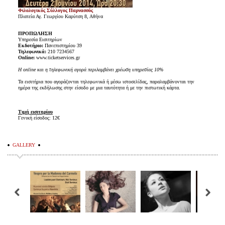
Φιλολογικός Σύλλογος Παρνασσός
Πλατεία Αγ. Γεωργίου Καρύτση 8, Αθήνα
ΠΡΟΠΩΛΗΣΗ
Υπηρεσία Εισιτηρίων
Εκδοτήριο:
Πανεπιστημίου 39
Τηλεφωνικά:
210 7234567
Online:
www.ticketservices.gr
H online και η τηλεφωνική αγορά περιλαμβάνει χρέωση υπηρεσίας 10%
Τα εισιτήρια που αγοράζονται τηλεφωνικά ή μέσω ιστοσελίδας, παραλαμβάνονται την
ημέρα της εκδήλωσης στην είσοδο με μια ταυτότητα ή με την πιστωτική κάρτα.
Τιμή εισιτηρίου
Γενική είσοδος: 12€
GALLERY