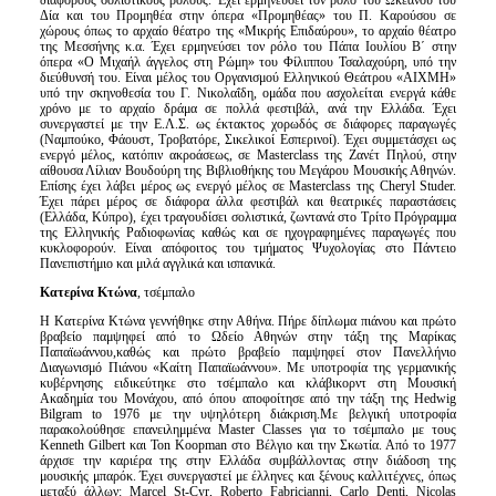
διαφόρους σολιστικούς ρόλους. Έχει ερμηνεύσει τον ρόλο του Ωκεανού του
Δία και του Προμηθέα στην όπερα «Προμηθέας» του Π. Καρούσου σε
χώρους όπως το αρχαίο θέατρο της «Μικρής Επιδαύρου», το αρχαίο θέατρο
της Μεσσήνης κ.α. Έχει ερμηνεύσει τον ρόλο του Πάπα Ιουλίου Β΄ στην
όπερα «Ο Μιχαήλ άγγελος στη Ρώμη» του Φίλιππου Τσαλαχούρη, υπό την
διεύθυνσή του. Είναι μέλος του Οργανισμού Ελληνικού Θεάτρου «ΑΙΧΜΗ»
υπό την σκηνοθεσία του Γ. Νικολαΐδη, ομάδα που ασχολείται ενεργά κάθε
χρόνο με το αρχαίο δράμα σε πολλά φεστιβάλ, ανά την Ελλάδα. Έχει
συνεργαστεί με την Ε.Λ.Σ. ως έκτακτoς χορωδός σε διάφορες παραγωγές
(Ναμπούκο, Φάουστ, Τροβατόρε, Σικελικοί Εσπερινοί). Έχει συμμετάσχει ως
ενεργό μέλος, κατόπιν ακροάσεως, σε Masterclass της Ζανέτ Πηλού, στην
αίθουσα Λίλιαν Βουδούρη της Βιβλιοθήκης του Μεγάρου Μουσικής Αθηνών.
Επίσης έχει λάβει μέρος ως ενεργό μέλος σε Masterclass της Cheryl Studer.
Έχει πάρει μέρος σε διάφορα άλλα φεστιβάλ και θεατρικές παραστάσεις
(Ελλάδα, Κύπρο), έχει τραγουδίσει σολιστικά, ζωντανά στο Τρίτο Πρόγραμμα
της Ελληνικής Ραδιοφωνίας καθώς και σε ηχογραφημένες παραγωγές που
κυκλοφορούν. Είναι απόφοιτος του τμήματος Ψυχολογίας στο Πάντειο
Πανεπιστήμιο και μιλά αγγλικά και ισπανικά.
Κατερίνα Κτώνα
, τσέμπαλο
Η Κατερίνα Κτώνα γεννήθηκε στην Αθήνα. Πήρε δίπλωμα πιάνου και πρώτο
βραβείο παμψηφεί από το Ωδείο Αθηνών στην τάξη της Μαρίκας
Παπαϊωάννου,καθώς και πρώτο βραβείο παμψηφεί στον Πανελλήνιο
Διαγωνισμό Πιάνου «Καίτη Παπαϊωάννου». Με υποτροφία της γερμανικής
κυβέρνησης ειδικεύτηκε στο τσέμπαλο και κλάβικορντ στη Μουσική
Ακαδημία του Μονάχου, από όπου αποφοίτησε από την τάξη της Hedwig
Bilgram to 1976 με την υψηλότερη διάκριση.Με βελγική υποτροφία
παρακολούθησε επανειλημμένα Master Classes για το τσέμπαλο με τους
Kenneth Gilbert και Ton Koopman στο Βέλγιο και την Σκωτία. Από το 1977
άρχισε την καριέρα της στην Ελλάδα συμβάλλοντας στην διάδοση της
μουσικής μπαρόκ. Έχει συνεργαστεί με έλληνες και ξένους καλλιτέχνες, όπως
μεταξύ άλλων: Marcel St-Cyr, Roberto Fabricianni, Carlo Denti, Nicolas