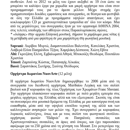
συνθετών. Από το 2012 τα μέλη του έχουν αυξηθεί σε 19 έτσι ώστε να
μπορέσει να καλύψει έργα για χορωδία και μικρή ορχήστρα που είναι στον
προγραμματισμό τους για το άμεσο μέλλον. Μέχρι στιγμής έχει
πραγματοποιήσει δεκάδες εμφανίσεις και συνεργασίες, σε θέατρα και φεστιβάλ
σε όλη την Ελλάδα με προγράμματα υψηλών απαιτήσεων, και έχει
κυκλοφορήσει CD με χριστουγεννιάτικα τραγούδια απ’ όλο τον κόσμο. Μια
από τις μεγαλύτερες του συνεργασίες ήταν με τον οργανισμό ΑΘΗΝΑ 2004,
στις τελετές υποδοχής των αθλητών στους Παραολυμπιακούς αγώνες.
* «έκληψις» στην αρχαία Ελληνική μουσική, σήμαινε το χαμήλωμα μιας νότας ή
τη μετάβαση από μια ψηλότερη σε μια χαμηλότερη στη φωνητική μουσική.
Soprani:
Ακρίβου Μυρτώ, Διαμαντοπούλου Βαλεντίνη, Κανελάκη Χριστίνα,
Λαϊβερά Ελίνα Πασχαλίδου Τζήνα, Χαμηλάκη Δέσποινα, Χιώτη Εβίτα
Alti:
Γκριτζάπη Ελένη, Εμβαλωματά Αθηνά, Μποκούζη Θεοδώρα, Πουπάλου
Χριστίνα
Tenori:
Ζαμπούνης Κώστας, Παπαναγής Αλκαίος
Bassi:
Σαραντάκος Σωτήρης, Σιούτης Θεόδωρος
Ορχήστρα δωματίου NuovArte
(12 μέλη)
Η ορχήστρα δωματίου NuovArte δημιουργήθηκε το 2006 μέσα από τη
συνεργασία του διευθυντή ορχήστρας Ματθαίου Λεγάκη και του σολίστ
βιολιού και β' κορυφαίου της τέως Ορχήστρας των Χρωμάτων Franc Shestani.
Την ορχήστρα πλαισιώνουν κορυφαίοι σολίστ με πολύ μεγάλη εμπειρία στις
μεγάλες ορχήστρες της Ελλάδας αλλά και του εξωτερικού. Σκοπός της είναι
να συνεισφέρει στα μουσικά δρώμενα της Ελλάδας με μια καινούργια πνοή και
ευαισθησία, μέσα από την υψηλού επιπέδου τεχνική της αλλά και των
καλλιτεχνικών ανησυχιών των μελών της. Έχει συνεργαστεί με κορυφαίους
λυρικούς καλλιτέχνες, όπως και με τους σολίστ του φωνητικού συνόλου-
ορχήστρας φωνών “Eklipsis” σε Πασχαλινές συναυλίες και
Χριστουγεννιάτικες συναυλίες, σε άριες από όπερες, και έχει παρουσιάσει
αφιέρωμα για τα 250 χρόνια από τη γέννηση του Mozart. Στο ρεπερτόριο της