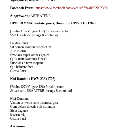
Τηλεφωνική αγορά:
210 7234567
Facebook Event:
https://www.facebook.com/events/679448902092309/
Διοργάνωση:
ARTE ATENE
ΠΡΟΓΡΑΜΜΑ
Laudate, pueri, Dominum HWV 237 (1707)
[Psalm 113 (Vulgate 112) for soprano solo,
SSATB, oboes, strings & continuo]
Laudate, pueri
Sit nomen Domini benedictum
A solis ortu
Excelsus super omnes gentes
Quis sicut Dominus Deus?
Suscitans a terra inopem
Qui habitare facit
Gloria Patri
Nisi Dominus HWV 238 (1707)
[Psalm 127 (Vulgate 126) for alto, tenor
& bass soli, SSAATTBB, strings & continuo]
Nisi Dominus
Vanum est vobis ante lucem surgere
Cum deferit dilectis suis somnum
Sicut sagittae
Beatrus vir
Gloria Patri
Διάλειμμα