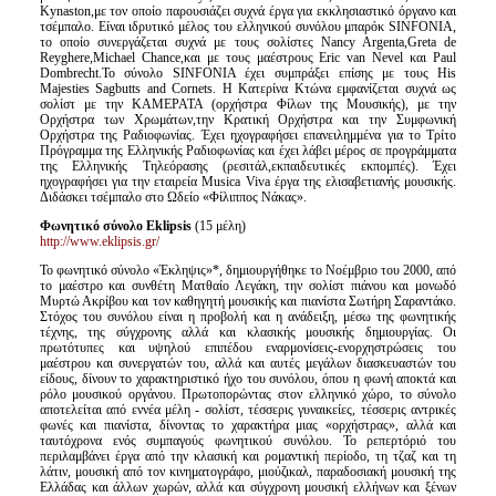
Kynaston,με τον οποίο παρουσιάζει συχνά έργα για εκκλησιαστικό όργανο και
τσέμπαλο. Είναι ιδρυτικό μέλος του ελληνικού συνόλου μπαρόκ SINFONIA,
το οποίο συνεργάζεται συχνά με τους σολίστες Nancy Argenta,Greta de
Reyghere,Michael Chance,και με τους μαέστρους Eric van Nevel και Paul
Dombrecht.Το σύνολο SINFONIA έχει συμπράξει επίσης με τους His
Majesties Sagbutts and Cornets. Η Κατερίνα Κτώνα εμφανίζεται συχνά ως
σολίστ με την ΚΑΜΕΡΑΤΑ (ορχήστρα Φίλων της Μουσικής), με την
Ορχήστρα των Χρωμάτων,την Κρατική Ορχήστρα και την Συμφωνική
Ορχήστρα της Ραδιοφωνίας. Έχει ηχογραφήσει επανειλημμένα για το Τρίτο
Πρόγραμμα της Ελληνικής Ραδιοφωνίας και έχει λάβει μέρος σε προγράμματα
της Ελληνικής Τηλεόρασης (ρεσιτάλ,εκπαιδευτικές εκπομπές). Έχει
ηχογραφήσει για την εταιρεία Musica Viva έργα της ελισαβετιανής μουσικής.
Διδάσκει τσέμπαλο στο Ωδείο «Φίλιππος Νάκας».
Φωνητικό σύνολο Eklipsis
(15 μέλη)
http://www.eklipsis.gr/
Το φωνητικό σύνολο «Έκληψις»*, δημιουργήθηκε το Νοέμβριο του 2000, από
το μαέστρο και συνθέτη Ματθαίο Λεγάκη, την σολίστ πιάνου και μονωδό
Μυρτώ Ακρίβου και τον καθηγητή μουσικής και πιανίστα Σωτήρη Σαραντάκο.
Στόχος του συνόλου είναι η προβολή και η ανάδειξη, μέσω της φωνητικής
τέχνης, της σύγχρονης αλλά και κλασικής μουσικής δημιουργίας. Οι
πρωτότυπες και υψηλού επιπέδου εναρμονίσεις-ενορχηστρώσεις του
μαέστρου και συνεργατών του, αλλά και αυτές μεγάλων διασκευαστών του
είδους, δίνουν το χαρακτηριστικό ήχο του συνόλου, όπου η φωνή αποκτά και
ρόλο μουσικού οργάνου. Πρωτοπορώντας στον ελληνικό χώρο, το σύνολο
αποτελείται από εννέα μέλη - σολίστ, τέσσερις γυναικείες, τέσσερις αντρικές
φωνές και πιανίστα, δίνοντας το χαρακτήρα μιας «ορχήστρας», αλλά και
ταυτόχρονα ενός συμπαγούς φωνητικού συνόλου. Το ρεπερτόριό του
περιλαμβάνει έργα από την κλασική και ρομαντική περίοδο, τη τζαζ και τη
λάτιν, μουσική από τον κινηματογράφο, μιούζικαλ, παραδοσιακή μουσική της
Ελλάδας και άλλων χωρών, αλλά και σύγχρονη μουσική ελλήνων και ξένων