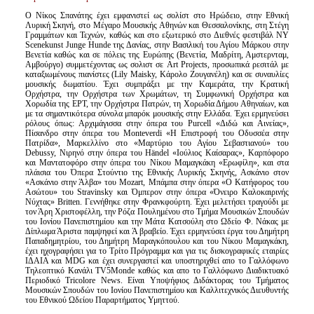
Ο Νίκος Σπανάτης έχει εμφανιστεί ως σολίστ στο Ηρώδειο, στην Εθνική
Λυρική Σκηνή, στο Μέγαρο Μουσικής Αθηνών και Θεσσαλονίκης, στη Στέγη
Γραμμάτων και Τεχνών, καθώς και στο εξωτερικό στο Διεθνές φεστιβάλ NY
Scenekunst Junge Hunde της Δανίας, στην Βασιλική του Αγίου Μάρκου στην
Βενετία καθώς και σε πόλεις της Ευρώπης (Βενετία, Μαδρίτη, Αμστερνταμ,
Αμβούργο) συμμετέχοντας ως σολιστ σε Art Projects, προσωπικά ρεσιτάλ με
καταξιωμένους πιανίστες (Lily Maisky, Κάρολο Ζουγανέλη) και σε συναυλίες
μουσικής δωματίου. Έχει συμπράξει με την Καμεράτα, την Κρατική
Ορχήστρα, την Ορχήστρα των Χρωμάτων, τη Συμφωνική Ορχήστρα και
Χορωδία της ΕΡΤ, την Ορχήστρα Πατρών, τη Χορωδία Δήμου Αθηναίων, και
με τα σημαντικότερα σύνολα μπαρόκ μουσικής στην Ελλάδα. Έχει ερμηνεύσει
ρόλους όπως: Αρχιμάγισσα στην όπερα του Purcell «Διδώ και Αινείας»,
Πίσανδρο στην όπερα του Monteverdi «Η Επιστροφή του Οδυσσέα στην
Πατρίδα», Μαρκελλίνο στο «Μαρτύριο του Αγίου Σεβαστιανού» του
Debussy, Νιρηνό στην όπερα του Händel «Ιούλιος Καίσαρας», Καρπόφορο
και Μαντατοφόρο στην όπερα του Νίκου Μαμαγκάκη «Ερωφίλη», και στα
πλάισια του Όπερα Στούντιο της Εθνικής Λυρικής Σκηνής, Ασκάνιο στον
«Ασκάνιο στην Άλβα» του Mozart, Μπάμπα στην όπερα «Ο Κατήφορος του
Ασώτου» του Stravinsky και Όμπερον στην όπερα «Όνειρο Καλοκαιρινής
Νύχτας» Britten. Γεννήθηκε στην Φρανκφούρτη. Έχει μελετήσει τραγούδι με
τον Άρη Χριστοφέλλη, την Ρόζα Πουλημένου στο Τμήμα Μουσικών Σπουδών
του Ιονίου Πανεπιστημίου και την Μάτα Κατσούλη στο Ωδείο Φ. Νάκας με
Δίπλωμα Άριστα παμψηφεί και Ά βραβείο. Έχει ερμηνεύσει έργα του Δημήτρη
Παπαδημητρίου, του Δημήτρη Μαραγκόπουλου και του Νίκου Μαμαγκάκη,
έχει ηχογραφήσει για το Τρίτο Πρόγραμμα και για τις δισκογραφικές εταιρίες
ΙΔΑΙΑ και MDG και έχει συνεργαστεί και υποστηριχθεί απο το Γαλλόφωνο
Τηλεοπτικό Κανάλι TV5Monde καθώς και απο το Γαλλόφωνο Διαδικτυακό
Περιοδικό Tricolore News. Είναι Υποψήφιος Διδάκτορας του Τμήματος
Μουσικών Σπουδών του Ιονίου Πανεπιστημίου και Καλλιτεχνικός Διευθυντής
του Εθνικού Ωδείου Παραρτήματος Υμηττού.