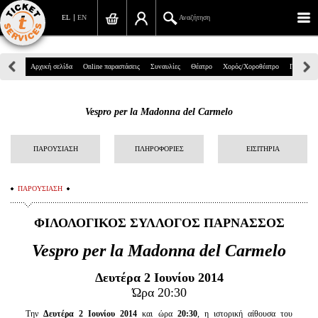
EL
EN
Αναζήτηση
Πανεπιστημίου 39, Αθήνα
Αρχική σελίδα
Online παραστάσεις
Συναυλίες
Θέατρο
Χορός/Χοροθέατρο
Παιδικά
210 7234567
Vespro per la Madonna del Carmelo
info@ticketservices.gr
Αναζήτηση
ΠΑΡΟΥΣΙΑΣΗ
ΠΛΗΡΟΦΟΡΙΕΣ
ΕΙΣΙΤΗΡΙΑ
Σύνδεση/Εγγραφή
ΠΑΡΟΥΣΙΑΣΗ
Παραγγελία
ΦΙΛΟΛΟΓΙΚΟΣ ΣΥΛΛΟΓΟΣ ΠΑΡΝΑΣΣΟΣ
Αναζήτηση παραγγελίας
Vespro per la Madonna del Carmelo
Προσωπικά Δεδομένα
Δευτέρα 2 Ιουνίου 2014
Ώρα 20:30
Πληροφορίες
Την
Δευτέρα 2 Ιουνίου 2014
και ώρα
20:30
, η ιστορική αίθουσα του