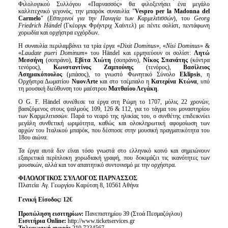
Είσοδος διαχειριστή
Φιλολογικού Συλλόγου «Παρνασσός» θα φιλοξενήσει ένα μεγάλο
καλλιτεχνικό γεγονός, την μπαρόκ συναυλία "
Vespro per la Madonna del
Carmelo
" (
Εσπερινοί για την Παναγία των Καρμελιτισσών
), του
Georg
Friedrich Händel
(Γκέοργκ Φρήντριχ Χαίντελ) με πέντε σολίστ, πεντάφωνη
χορωδία και ορχήστρα εγχόρδων.
Η συναυλία περιλαμβάνει τα τρία έργα «
Dixit Dominus
», «
Nisi Dominus
» &
«
Laudate pueri Dominum
» του Händel και ερμηνεύουν οι σολίστ:
Λητώ
Μεσσήνη
(σοπράνο),
Εβίτα Χιώτη
(σοπράνο),
Νίκος Σπανάτης
(κόντρα
τενόρος),
Κωνσταντίνος Ζαμπούνης
(τενόρος),
Βασίλειος
Ασημακόπουλος
(μπάσος), το γνωστό Φωνητικό Σύνολο
Eklipsis
, η
Ορχήστρα Δωματίου
NuovArte
και στο τσέμπαλο η
Κατερίνα Κτώνα
, υπό
τη μουσική διεύθυνση του μαέστρου
Ματθαίου Λεγάκη
.
O G. F. Händel συνέθεσε τα έργα στη Ρώμη το 1707, μόλις 22 χρονών,
βασιζόμενος στους ψαλμούς 109, 126 & 112, για το τάγμα του μοναστηρίου
των Καρμελιτισσών. Παρά το νεαρό της ηλικίας του, ο συνθέτης επιδεικνύει
μεγάλη συνθετική ωριμότητα, καθώς και ολοκληρωτική αφομοίωση των
αρχών του Ιταλικού μπαρόκ, που δέσποσε στην μουσική πραγματικότητα του
18ου αιώνα.
Τα έργα αυτά δεν είναι τόσο γνωστά στο ελληνικό κοινό και σημειώνουν
εξαιρετικά περίπλοκη χορωδιακή γραφή, που δοκιμάζει τις ικανότητες των
μουσικών, αλλά και τον απαιτητικό συντονισμό με την ορχήστρα.
ΦΙΛΟΛΟΓΙΚΟΣ ΣΥΛΛΟΓΟΣ ΠΑΡΝΑΣΣΟΣ
Πλατεία Αγ. Γεωργίου Καρύτση 8, 10561 Αθήνα
Γενική Είσοδος: 12€
Προπώληση εισιτηρίων:
Πανεπιστημίου 39 (Στοά Πεσμαζόγλου)
Εισιτήρια Online:
http://www.ticketservices.gr