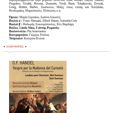
συμπεριλαμβάνονται έργα μεγάλων συνθετών όπως Mozart, Haydn, Handel,
Pergolesi, Vivaldi, Rossini, Donizetti, Verdi, Bizet, Tchaikovski, Dvorak,
Grieg, Britten, Barber, Σκαλκώτα, Μάζη, όπως επίσης και Χατζιδάκι,
Θεοδωράκη, Μαρκόπουλο, Πλάτωνος κ.α.
Όμποε:
Μαρία Σιφναίου, Ιωάννα Ασωνίτη
Βιολιά α΄:
Franc Shestani, Alfred Shtuni, Antonela Cefa
Βιολιά β΄:
Θοδωρής Λυκουρόπουλος, Κίτι Βαρδάμη
Βιόλες:
Linda Nina, Γιάννης Ρωμανός:
Βιολοντσέλο:
Ρία Αναστασίου
Κοντραμπάσο:
Γιώργος Ρούλος
Τσέμπαλο:
Κατερίνα Κτώνα
ΠΛΗΡΟΦΟΡΙΕΣ