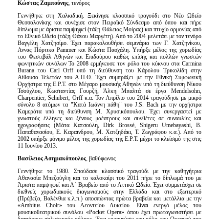
Κώστας Ζαμπούνης
, τενόρος
Γεννήθηκε στη Χαλκιδική. Ξεκίνησε κλασσικό τραγούδι στο Νέο Ωδείο
Θεσσαλονίκης και συνέχισε στον Πειραϊκό Σύνδεσμο από όπου και πήρε
δίπλωμα με άριστα παμψηφεί (τάξη Θάλειας Μοίρας) και πτυχίο αρμονίας από
το Εθνικό Ωδείο (τάξη Θάνου Μαργέτη). Από το 2004 μελετάει με τον τενόρο
Βαγγέλη Χατζησίμο. Έχει παρακολουθήσει σεμινάρια των Γ. Χατζηνίκου,
Αννας Πόρτικα Pammer και Κώστα Πασχάλη. Υπήρξε μέλος της χορωδίας
του Φεστιβάλ Αθηνών και Επιδαύρου καθώς επίσης και πολλών γνωστών
φωνητικών συνόλων Το 2008 ερμήνευσε τον ρόλο του κύκνου στα Carmina
Burana του Carl Orff υπό τη διεύθυνση του Κάρολου Τρικολίδη στην
Αίθουσα Τελετών του Α.Π.Θ. Έχει συμπράξει με την Εθνική Συμφωνική
Ορχήστρα της Ε.Ρ.Τ. στο Μέγαρο μουσικής Αθηνών υπό τη διεύθυνση Νίκου
Τσούχλου, Κωσταντίας Γουρζή, Άλκη Μπαλτά σε έργα Mendelsohn,
Charpentier, Schubert, Orff κ.α. Τον Απρίλιο του 2014 τραγούδησε με μικρό
σύνολο 8 ατόμων τα "Κατά Ιωάννη πάθη" του J.S. Bach με την ορχήστρα
Καμεράτα υπό τη διεύθυνση Μ. Χρυσικόπουλου. Έχει συνεργαστεί με
γνωστούς έλληνες και ξένους μαέστρους και συνθέτες σε συναυλίες και
ηχογραφήσεις (Μάτα Κατσούλη, Dirk Brossé, Shigeru Umebayashi, Β.
Παπαθανασίου, Ε. Καραϊνδρου, Μ. Χατζηδάκι, Τ. Ζωγράφου κ.α.). Από το
2002 υπήρξε μόνιμο μέλος της χορωδίας της Ε.Ρ.Τ. μέχρι το κλείσιμό της στις
11 Ιουνίου 2013.
Βασίλειος Ασημακόπουλος
, βαθύφωνος
Γεννήθηκε το 1980. Σπούδασε κλασσικό τραγούδι με την καθηγήτρια
Αθανασία Μπεζούγλη και το καλοκαίρι του 2011 πήρε το δίπλωμά του με
Άριστα παμψηφεί και Α΄ Βραβείο από το Αττικό Ωδείο. Έχει συμμετάσχει σε
διεθνείς χορωδιακούς διαγωνισμούς στην Ελλάδα και στο εξωτερικό
(Πρέβεζα, Βαλένθια κ.λ.π.) αποσπώντας πρώτα βραβεία και μετάλλια με την
«Ambitus Choir» του Λεοντείου Λυκείου. Είναι ενεργό μέλος του
μουσικοθεατρικού συνόλου «Pocket Opera» όπου έχει πρωταγωνιστήσει με