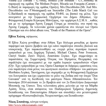
Violeta (La Traviata – G.Verdi), Monica (The Medium – G.C.Menotti) σε
παραγωγή της ομάδας The Medium Project, Micaela και Frasquita (Carmen –
G.Bizet) σε παραγωγές της ομάδας Oper(o), Mrs.Discobbolos (Mr. And Mrs.
Discobbolos του P.Westergaard) και Storyteller (The Little Match Girl του
G.Bachlund) σε παραγωγές της ομάδας ΡΑΦΗ, ως βασικό της μέλος. Έχει
συνεγαστεί με την Συμφωνική Ορχήστρα του Δήμου Αθηναίων, την
Φιλαρμονική Εταιρία Κέρκυρας Μάντζαρος, την ορχήστρα Α.Σ.Μ.Α. , καθώς
και με το πρόγραμμα Άγονη Γραμμή Γόνιμη με συναυλίες στα νησιά της
Άγονης Γραμμής. Τα τελευταία χρόνια εμφανίζεται στο πλευρό των Opera
Chaotique και στο debut album τους “Death of the Phantom of the Opera”.
Εβίτα Χιώτη
, υψίφωνος
Η Εβίτα Χιώτη γεννήθηκε στην Αθήνα. Έχει δίπλωμα μονωδίας με άριστα
παμψηφεί και πρώτο βραβείο και έχει κάνει παράλληλα σπουδές βιολιού και
υποκριτικής. Έχει παρακολουθήσει ως ενεργό μέλος σεμινάρια λυρικού
τραγουδιού με τους Δημήτρη Τηλιακό, Michael Chance, Peter Svensson,
Cheryl Studer, Ζανέτ Πηλού, Αναστάσιο Στρίκο. Έχει συμμετάσχει σε
παραστάσεις της Συμμετοχικής Όπερας του Ιδρύματος Θεοχαράκη ενώ
παράλληλα έχει συνεργαστεί με την ομάδα λυρικών τραγουδιστών «Oper
(O)». Έχει τραγουδήσει με τους Opera Chaotique σε διάφορες εμφανίσεις τους
ενώ παράλληλα είναι μέλος του φωνητικού συνόλου «Eklipsis» του μαέστρου
Ματθαίου Λεγάκη. Ταυτόχρονα, έχει συμπράξει με τη Φιλαρμονική Ορχήστρα
του Λουτρακίου και έχει ερμηνεύσει το ρόλο της Zerlina από την όπερα “Don
Giovanni” υπό τη διεύθυνση του μαέστρου Νίκου Αθανασόπουλου. Τον
Ιανουάριο 2014 απέσπασε το 2ο Βραβείο από τον 2ο Πανελλήνιο Διαγωνισμό
Μουσικής της Unesco. Τους τελευταίους μήνες μελετάει με την κα Μάρθα
Αράπη. Τέλος, είναι απόφοιτος του Παιδαγωγικού Τμήματος Δημοτικής
Εκπαίδευσης του Πανεπιστημίου Αθηνών και σπουδάζει στο μεταπτυχιακό
πρόγραμμα «Κοινωνιοβιολογία, Νευροεπιστήμες και Εκπαίδευση».
Νίκος Σπανάτης
, κόντρα τενόρος
http://www.nikosspanatis.com/