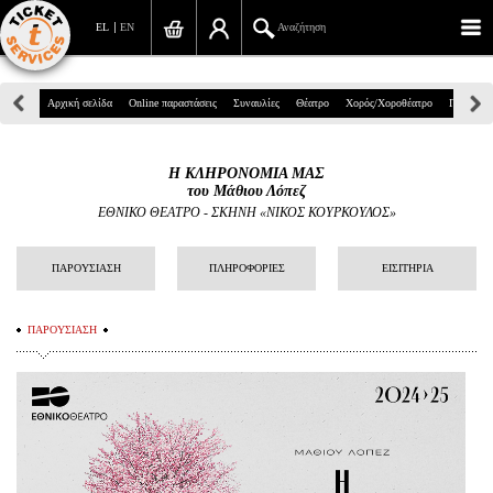
EL
EN
Αναζήτηση
Πανεπιστημίου 39, Αθήνα
Αρχική σελίδα
Online παραστάσεις
Συναυλίες
Θέατρο
Χορός/Χοροθέατρο
Παιδικά
210 7234567
Η ΚΛΗΡΟΝΟΜΙΑ ΜΑΣ
info@ticketservices.gr
του Μάθιου Λόπεζ
ΕΘΝΙΚΟ ΘΕΑΤΡΟ
-
ΣΚΗΝΗ «ΝΙΚΟΣ ΚΟΥΡΚΟΥΛΟΣ»
Αναζήτηση
ΠΑΡΟΥΣΙΑΣΗ
ΠΛΗΡΟΦΟΡΙΕΣ
ΕΙΣΙΤΗΡΙΑ
Σύνδεση/Εγγραφή
Παραγγελία
ΠΑΡΟΥΣΙΑΣΗ
Αναζήτηση παραγγελίας
Προσωπικά Δεδομένα
Πληροφορίες