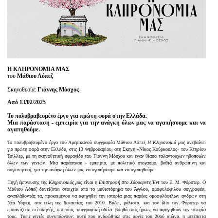
Είσοδος διαχειριστή
Η ΚΛΗΡΟΝΟΜΙΑ ΜΑΣ
του
Μάθιου Λόπεζ
Σκηνοθεσία:
Γιάννης Μόσχος
Από 13/02/2025
Το πολυβραβευμένο έργο για πρώτη φορά στην Ελλάδα.
Μια παράσταση - εμπειρία για την ανάγκη όλων μας να αγαπήσουμε και να
αγαπηθούμε.
Το πολυβραβευμένο έργο του Αμερικανού συγγραφέα Μάθιου Λόπεζ
Η Κληρονομιά μας
ανεβαίνει
για πρώτη φορά στην Ελλάδα, στις 13 Φεβρουαρίου, στη Σκηνή «Νίκος Κούρκουλος» του Κτηρίου
Τσίλλερ, με τη σκηνοθετική σφραγίδα του Γιάννη Μόσχου και έναν θίασο ταλαντούχων ηθοποιών
όλων των γενιών. Μια παράσταση - εμπειρία, με πολιτικό στοχασμό, βαθιά ανθρώπινη και
συγκινητική, για την ανάγκη όλων μας να αγαπήσουμε και να αγαπηθούμε.
Πηγή έμπνευσης της
Κληρονομιάς μας
είναι η
Επιστροφή στο Χάουαρντς Έντ
του Ε. Μ. Φόρστερ. Ο
Μάθιου Λόπεζ δανείζεται στοιχεία από το μυθιστόρημα του Άγγλου, ομοφυλόφιλου συγγραφέα,
αναπλάθοντάς τα, προκειμένου να αφηγηθεί την ιστορία μιας παρέας ομοφυλόφιλων ανδρών στη
Νέα Υόρκη, στα τέλη της δεκαετίας του 2010. Βάζει, μάλιστα, και τον ίδιο τον Φόρστερ να
εμφανίζεται επί σκηνής, ο οποίος -συγγραφική αδεία- βοηθά τους ήρωες να αφηγηθούν την ιστορία
τους. Τρεις γενιές συνυπάρχουν: αυτή που ανδρώθηκε στις αρχές του 20ού αιώνα, η μετέπειτα