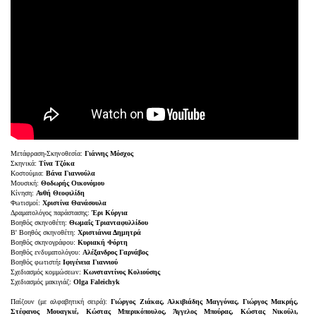
Μετάφραση-Σκηνοθεσία:
Γιάννης Μόσχος
Σκηνικά:
Τίνα Τζόκα
Κοστούμια:
Βάνα Γιαννούλα
Μουσική:
Θοδωρής Οικονόμου
Κίνηση:
Ανθή Θεοφιλίδη
Φωτισμοί:
Χριστίνα Θανάσουλα
Δραματολόγος παράστασης:
Έρι Κύργια
Βοηθός σκηνοθέτη:
Θωμαΐς Τριανταφυλλίδου
Β' Βοηθός σκηνοθέτη:
Χριστιάννα Δημητρά
Βοηθός σκηνογράφου:
Κυριακή Φόρτη
Βοηθός ενδυματολόγου:
Αλέξανδρος Γαρνάβος
Βοηθός φωτιστή
: Ιφιγένεια Γιαννιού
Σχεδιασμός κομμώσεων:
Κωνσταντίνος Κολιούσης
Σχεδιασμός μακιγιάζ:
Olga Faleichyk
Παίζουν (με αλφαβητική σειρά):
Γιώργος Ζιάκας, Αλκιβιάδης Μαγγόνας, Γιώργος Μακρής,
Στέφανος Μουαγκιέ, Κώστας Μπερικόπουλος, Άγγελος Μπούρας, Κώστας Νικούλι,