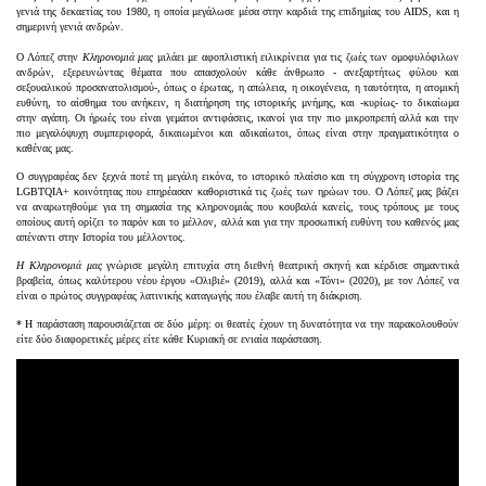
γενιά της δεκαετίας του 1980, η οποία μεγάλωσε μέσα στην καρδιά της επιδημίας του AIDS, και η
σημερινή γενιά ανδρών.
Ο Λόπεζ στην
Κληρονομιά μας
μιλάει με αφοπλιστική ειλικρίνεια για τις ζωές των ομοφυλόφιλων
ανδρών, εξερευνώντας θέματα που απασχολούν κάθε άνθρωπο - ανεξαρτήτως φύλου και
σεξουαλικού προσανατολισμού-, όπως ο έρωτας, η απώλεια, η οικογένεια, η ταυτότητα, η ατομική
ευθύνη, το αίσθημα του ανήκειν, η διατήρηση της ιστορικής μνήμης, και -κυρίως- το δικαίωμα
στην αγάπη. Οι ήρωές του είναι γεμάτοι αντιφάσεις, ικανοί για την πιο μικροπρεπή αλλά και την
πιο μεγαλόψυχη συμπεριφορά, δικαιωμένοι και αδικαίωτοι, όπως είναι στην πραγματικότητα ο
καθένας μας.
Ο συγγραφέας δεν ξεχνά ποτέ τη μεγάλη εικόνα, το ιστορικό πλαίσιο και τη σύγχρονη ιστορία της
LGBTQIA+ κοινότητας που επηρέασαν καθοριστικά τις ζωές των ηρώων του. Ο Λόπεζ μας βάζει
να αναρωτηθούμε για τη σημασία της κληρονομιάς που κουβαλά κανείς, τους τρόπους με τους
οποίους αυτή ορίζει το παρόν και το μέλλον, αλλά και για την προσωπική ευθύνη του καθενός μας
απέναντι στην Ιστορία του μέλλοντος.
Η Κληρονομιά μας
γνώρισε μεγάλη επιτυχία στη διεθνή θεατρική σκηνή και κέρδισε σημαντικά
βραβεία, όπως καλύτερου νέου έργου «Ολιβιέ» (2019), αλλά και «Τόνι» (2020), με τον Λόπεζ να
είναι ο πρώτος συγγραφέας λατινικής καταγωγής που έλαβε αυτή τη διάκριση.
* Η παράσταση παρουσιάζεται σε δύο μέρη: οι θεατές έχουν τη δυνατότητα να την παρακολουθούν
είτε δύο διαφορετικές μέρες είτε κάθε Κυριακή σε ενιαία παράσταση.