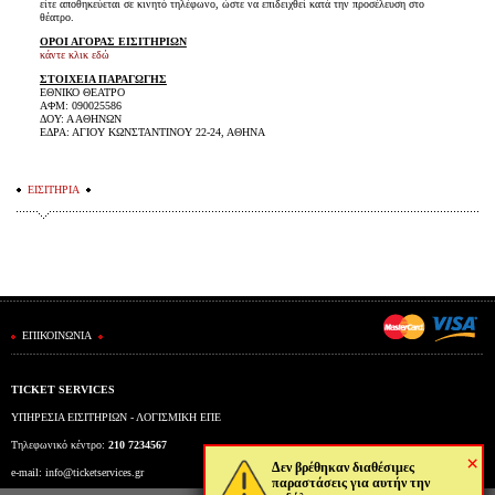
είτε αποθηκεύεται σε κινητό τηλέφωνο, ώστε να επιδειχθεί κατά την προσέλευση στο
θέατρο.
ΟΡΟΙ ΑΓΟΡΑΣ ΕΙΣΙΤΗΡΙΩΝ
κάντε κλικ εδώ
ΣΤΟΙΧΕΙΑ ΠΑΡΑΓΩΓΗΣ
ΕΘΝΙΚΟ ΘΕΑΤΡΟ
ΑΦΜ: 090025586
ΔΟΥ: Α ΑΘΗΝΩΝ
ΕΔΡΑ: ΑΓΙΟΥ ΚΩΝΣΤΑΝΤΙΝΟΥ 22-24, ΑΘΗΝΑ
ΕΙΣΙΤΗΡΙΑ
ΕΠΙΚΟΙΝΩΝΙΑ
TICKET SERVICES
ΥΠΗΡΕΣΙΑ ΕΙΣΙΤΗΡΙΩΝ - ΛΟΓΙΣΜΙΚΗ ΕΠΕ
Τηλεφωνικό κέντρο:
210 7234567
×
Δεν βρέθηκαν διαθέσιμες
e-mail:
info@ticketservices.gr
παραστάσεις για αυτήν την