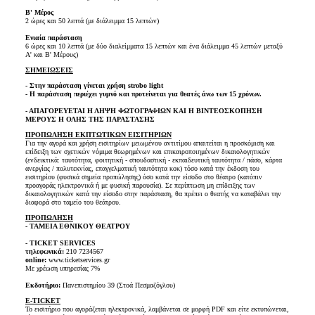
Β' Μέρος
2 ώρες και 50 λεπτά (με διάλειμμα 15 λεπτών)
Ενιαία παράσταση
6 ώρες και 10 λεπτά (με δύο διαλείμματα 15 λεπτών και ένα διάλειμμα 45 λεπτών μεταξύ
Α' και Β' Μέρους)
ΣΗΜΕΙΩΣΕΙΣ
- Στην παράσταση γίνεται χρήση strobo light
- Η παράσταση περιέχει γυμνό και προτείνεται για θεατές άνω των 15 χρόνων.
- ΑΠΑΓΟΡΕΥΕΤΑΙ Η ΛΗΨΗ ΦΩΤΟΓΡΑΦΙΩΝ ΚΑΙ Η ΒΙΝΤΕΟΣΚΟΠΗΣΗ
ΜΕΡΟΥΣ Η ΟΛΗΣ ΤΗΣ ΠΑΡΑΣΤΑΣΗΣ
ΠΡΟΠΩΛΗΣΗ ΕΚΠΤΩΤΙΚΩΝ ΕΙΣΙΤΗΡΙΩΝ
Για την αγορά και χρήση εισιτηρίων μειωμένου αντιτίμου απαιτείται η προσκόμιση και
επίδειξη των σχετικών νόμιμα θεωρημένων και επικαιροποιημένων δικαιολογητικών
(ενδεικτικά: ταυτότητα, φοιτητική - σπουδαστική - εκπαιδευτική ταυτότητα / πάσο, κάρτα
ανεργίας / πολυτεκνίας, επαγγελματική ταυτότητα κοκ) τόσο κατά την έκδοση του
εισιτηρίου (φυσικά σημεία προπώλησης) όσο κατά την είσοδο στο θέατρο (κατόπιν
προαγοράς ηλεκτρονικά ή με φυσική παρουσία). Σε περίπτωση μη επίδειξης των
δικαιολογητικών κατά την είσοδο στην παράσταση, θα πρέπει ο θεατής να καταβάλει την
διαφορά στο ταμείο του θεάτρου.
ΠΡΟΠΩΛΗΣΗ
- ΤΑΜΕΙΑ ΕΘΝΙΚΟΥ ΘΕΑΤΡΟΥ
- TICKET SERVICES
τηλεφωνικά:
210 7234567
online:
www.ticketservices.gr
Με χρέωση υπηρεσίας 7%
Εκδοτήριο:
Πανεπιστημίου 39 (Στοά Πεσμαζόγλου)
E-TICKET
Το εισιτήριο που αγοράζεται ηλεκτρονικά, λαμβάνεται σε μορφή PDF και είτε εκτυπώνεται,