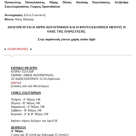
Παναγιώτης Παναγόπουλος, Θέμης Πάνου, Θανάσης Ραφτόπουλος, Αλεξάνδρα
Σακελλαροπούλου, Γιώργος Χριστοδούλου
Φωτογραφίες:
Ελίνα Γιουνανλή
Βίντεο:
Νίκος Πάστρας
ΑΠΑΓΟΡΕΥΕΤΑΙ Η ΛΗΨΗ ΦΩΤΟΓΡΑΦΙΩΝ ΚΑΙ Η ΒΙΝΤΕΟΣΚΟΠΗΣΗ ΜΕΡΟΥΣ Η
ΟΛΗΣ ΤΗΣ ΠΑΡΑΣΤΑΣΗΣ.
Στην παράσταση γίνεται χρήση strobo light
ΠΛΗΡΟΦΟΡΙΕΣ
ΕΘΝΙΚΟ ΘΕΑΤΡΟ
ΚΤΙΡΙΟ ΤΣΙΛΛΕΡ
ΣΚΗΝΗ «ΝΙΚΟΣ ΚΟΥΡΚΟΥΛΟΣ»
ΑΓ.ΚΩΝΣΤΑΝΤΙΝΟΥ 22-24 (Ομόνοια)
(
χάρτης
)
(είσοδος από οδό Μενάνδρου)
ΤΙΜΕΣ ΕΙΣΙΤΗΡΙΩΝ
Τετάρτη - Α' Μέρος 14€
Πέμπτη - Β' Μέρος 14€
Παρασκευή - Α' Μέρος 14€
Σάββατο - Β' Μέρος 14€
Κυριακή - Α' & Β' Μέρος 25€
Ισχύουν κάρτες Ανέργων και ΑμεΑ 5€
ΔΙΑΡΚΕΙΑ
Α' Μέρος
2 ώρες και 45 λεπτά (με διάλειμμα 15 λεπτών)