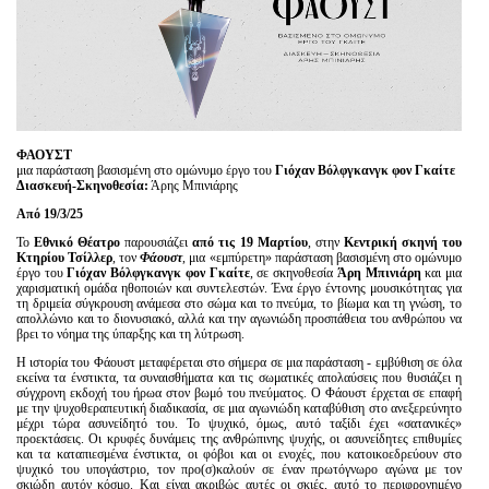
Είσοδος διαχειριστή
ΦΑΟΥΣΤ
μια παράσταση βασισμένη στο ομώνυμο έργο του
Γιόχαν Βόλφγκανγκ φον Γκαίτε
Διασκευή-Σκηνοθεσία:
Άρης Μπινιάρης
Από 19/3/25
Το
Εθνικό Θέατρο
παρουσιάζει
από τις 19 Μαρτίου
, στην
Κεντρική σκηνή του
Κτηρίου Τσίλλερ
, τον
Φάουστ
, μια «εμπύρετη» παράσταση βασισμένη στο ομώνυμο
έργο του
Γιόχαν Βόλφγκανγκ φον Γκαίτε
, σε σκηνοθεσία
Άρη Μπινιάρη
και μια
χαρισματική ομάδα ηθοποιών και συντελεστών. Ένα έργο έντονης μουσικότητας για
τη δριμεία σύγκρουση ανάμεσα στο σώμα και το πνεύμα, το βίωμα και τη γνώση, το
απολλώνιο και το διονυσιακό, αλλά και την αγωνιώδη προσπάθεια του ανθρώπου να
βρει το νόημα της ύπαρξης και τη λύτρωση.
Η ιστορία του Φάουστ μεταφέρεται στο σήμερα σε μια παράσταση - εμβύθιση σε όλα
εκείνα τα ένστικτα, τα συναισθήματα και τις σωματικές απολαύσεις που θυσιάζει η
σύγχρονη εκδοχή του ήρωα στον βωμό του πνεύματος. Ο Φάουστ έρχεται σε επαφή
με την ψυχοθεραπευτική διαδικασία, σε μια αγωνιώδη καταβύθιση στο ανεξερεύνητο
μέχρι τώρα ασυνείδητό του. Το ψυχικό, όμως, αυτό ταξίδι έχει «σατανικές»
προεκτάσεις. Οι κρυφές δυνάμεις της ανθρώπινης ψυχής, οι ασυνείδητες επιθυμίες
και τα καταπιεσμένα ένστικτα, οι φόβοι και οι ενοχές, που κατοικοεδρεύουν στο
ψυχικό του υπογάστριο, τον προ(σ)καλούν σε έναν πρωτόγνωρο αγώνα με τον
σκιώδη αυτόν κόσμο. Και είναι ακριβώς αυτές οι σκιές, αυτό το περιφρονημένο