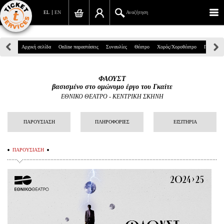
EL
EN
Αναζήτηση
Πανεπιστημίου 39, Αθήνα
Αρχική σελίδα
Online παραστάσεις
Συναυλίες
Θέατρο
Χορός/Χοροθέατρο
Παιδικά
210 7234567
ΦΑΟΥΣΤ
info@ticketservices.gr
βασισμένο στο ομώνυμο έργο του Γκαίτε
ΕΘΝΙΚΟ ΘΕΑΤΡΟ
-
ΚΕΝΤΡΙΚΗ ΣΚΗΝΗ
Αναζήτηση
ΠΑΡΟΥΣΙΑΣΗ
ΠΛΗΡΟΦΟΡΙΕΣ
ΕΙΣΙΤΗΡΙΑ
Σύνδεση/Εγγραφή
Παραγγελία
ΠΑΡΟΥΣΙΑΣΗ
Αναζήτηση παραγγελίας
Προσωπικά Δεδομένα
Πληροφορίες