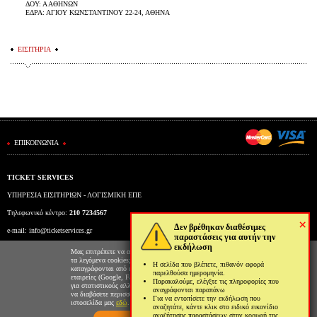
ΔΟΥ: Α ΑΘΗΝΩΝ
ΕΔΡΑ: ΑΓΙΟΥ ΚΩΝΣΤΑΝΤΙΝΟΥ 22-24, ΑΘΗΝΑ
ΕΙΣΙΤΗΡΙΑ
ΕΠΙΚΟΙΝΩΝΙΑ
TICKET SERVICES
ΥΠΗΡΕΣΙΑ ΕΙΣΙΤΗΡΙΩΝ - ΛΟΓΙΣΜΙΚΗ ΕΠΕ
Τηλεφωνικό κέντρο:
210 7234567
×
Δεν βρέθηκαν διαθέσιμες
e-mail:
info@ticketservices.gr
παραστάσεις για αυτήν την
εκδήλωση
Εκδοτήριο: Πανεπιστημίου 39 (Στοά Πεσμαζόγλου), Αθήνα
Μας επιτρέπετε να αποθηκεύουμε στον φυλλομετρητή σας
τα λεγόμενα cookies; Με αυτόν τον τρόπο θα
Η σελίδα που βλέπετε, πιθανόν αφορά
Ώρες λειτουργίας εκδοτηρίου: Δευ-Παρ: 9πμ-5μμ
καταγράφονται από εμάς και τρίτες συνεργαζόμενες
παρελθούσα ημερομηνία.
εταιρείες (Google, Facebook κτλ) στοιχεία επισκεψιμότητας
Παρακαλούμε, ελέγξτε τις πληροφορίες που
για στατιστικούς αλλά και διαφημιστικούς λόγους. Μπορείτε
αναγράφονται παραπάνω
να διαβάσετε περισσότερα για την χρήση cookies από την
Για να εντοπίσετε την εκδήλωση που
ιστοσελίδα μας
εδώ
.
αναζητάτε, κάντε κλικ στο ειδικό εικονίδιο
αναζήτησης παραστάσεων στην κορυφή της