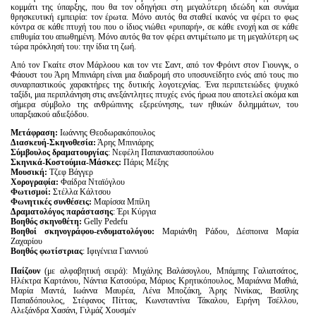
κομμάτι της ύπαρξης, που θα τον οδηγήσει στη μεγαλύτερη ιδεώδη και συνάμα
θρησκευτική εμπειρία: τον έρωτα. Μόνο αυτός θα σταθεί ικανός να φέρει το φως
κόντρα σε κάθε πτυχή του που ο ίδιος νιώθει «ρυπαρή», σε κάθε ενοχή και σε κάθε
επιθυμία του απωθημένη. Μόνο αυτός θα τον φέρει αντιμέτωπο με τη μεγαλύτερη ως
τώρα πρόκλησή του: την ίδια τη ζωή.
Από τον Γκαίτε στον Μάρλοου και τον ντε Σαντ, από τον Φρόιντ στον Γιουνγκ, ο
Φάουστ του Άρη Μπινιάρη είναι μια διαδρομή στο υποσυνείδητο ενός από τους πιο
συναρπαστικούς χαρακτήρες της δυτικής λογοτεχνίας. Ένα περιπετειώδες ψυχικό
ταξίδι, μια περιπλάνηση στις ανεξάντλητες πτυχές ενός ήρωα που αποτελεί ακόμα και
σήμερα σύμβολο της ανθρώπινης εξερεύνησης, των ηθικών διλημμάτων, του
υπαρξιακού αδιεξόδου.
Μετάφραση:
Ιωάννης Θεοδωρακόπουλος
Διασκευή-Σκηνοθεσία:
Άρης Μπινιάρης
Σύμβουλος
δραματουργίας
: Νεφέλη Παπαναστασοπούλου
Σκηνικά-Κοστούμια-Μάσκες:
Πάρις Μέξης
Μουσική:
Τζεφ Βάγγερ
Χορογραφία:
Φαίδρα Νταϊόγλου
Φωτισμοί:
Στέλλα Κάλτσου
Φωνητικές συνθέσεις:
Μαρίσσα Μπίλη
Δραματολόγος
παράστασης
: Έρι Κύργια
Βοηθός σκηνοθέτη:
Gelly Pedefu
Βοηθοί σκηνογράφου-ενδυματολόγου:
Μαριάνθη Ράδου, Δέσποινα Μαρία
Ζαχαρίου
Βοηθός φωτίστριας
: Ιφιγένεια Γιαννιού
Παίζουν
(με αλφαβητική σειρά): Μιχάλης Βαλάσογλου, Μπάμπης Γαλιατσάτος,
Ηλέκτρα Καρτάνου, Νάντια Κατσούρα, Μάριος Κρητικόπουλος, Μαριάννα Μαθιά,
Μαρία Μαντά, Ιωάννα Μαυρέα, Λένα Μποζάκη, Άρης Νινίκας, Βασίλης
Παπαδόπουλος, Στέφανος Πίττας, Κωνσταντίνα Τάκαλου, Ειρήνη Τσέλλου,
Αλεξάνδρα Χασάνι, Γιλμάζ Χουσμέν