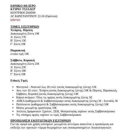
ΕΘΝΙΚΟ ΘΕΑΤΡΟ
ΚΤΙΡΙΟ ΤΣΙΛΛΕΡ
ΚΕΝΤΡΙΚΗ ΣΚΗΝΗ
ΑΓ.ΚΩΝΣΤΑΝΤΙΝΟΥ 22-24 (Ομόνοια)
(
χάρτης
)
ΤΙΜΕΣ ΕΙΣΙΤΗΡΙΩΝ
Τετάρτη, Πέμπτη
Διακεκριμένη Ζώνη 19€
Α' Ζώνη 17€
Β' Ζώνη 15€
Γ' Ζώνη 10€
Παρασκευή
ενιαία τιμή 14€
Σάββατο, Κυριακή
Διακεκριμένη Ζώνη 25€
Α' Ζώνη 22€
Β' Ζώνη 18€
Γ' Ζώνη 10€
Ειδικές Τιμές
Φοιτητικό - Νεανικό έως 28 ετών (εκτός διακεκριμένης ζώνης) 12€
Ανω των 65 ετών: Τετάρτη (εκτός διακεκριμένης ζώνης) 10€ & Πέμπτη, Παρασκευή,
Σάββατο, Κυριακή (εκτός διακεκριμένης ζώνης) 14€
Κάρτα ανέργων: Όλες τις ημέρες εκτός διακεκριμένης ζώνης 5€
ΑΜΕΑ (καθημερινά & Σαββατοκύριακο εκτός διακεκριμένης ζώνης) 5€ - Συνοδός 5€
Πολύτεκνοι (καθημερινά & Σαββατοκύριακο εκτός διακεκριμένης ζώνης) 10€
Θέσεις μειωμένης ορατότητας 10€
Ατέλειες Δραματικών Σχολών, ΣΕΗ, Θεατρολογίας ισχύουν εκτός Σαββατοκύριακο
Τις επίσημες αργίες ισχύουν οι τιμές Σαββατοκύριακου
ΠΡΟΠΩΛΗΣΗ ΕΚΠΤΩΤΙΚΩΝ ΕΙΣΙΤΗΡΙΩΝ
Για την αγορά και χρήση εισιτηρίων μειωμένου αντιτίμου απαιτείται η προσκόμιση και
επίδειξη των σχετικών νόμιμα θεωρημένων και επικαιροποιημένων δικαιολογητικών