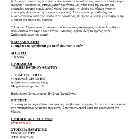
(ενδεικτικά: ταυτότητα, φοιτητική - σπουδαστική - εκπαιδευτική ταυτότητα / πάσο, κάρτα
ανεργίας / πολυτεκνίας, επαγγελματική ταυτότητα κοκ) τόσο κατά την έκδοση του
εισιτηρίου (φυσικά σημεία προπώλησης) όσο κατά την είσοδο στο θέατρο (κατόπιν
προαγοράς ηλεκτρονικά ή με φυσική παρουσία). Σε περίπτωση μη επίδειξης των
δικαιολογητικών κατά την είσοδο στην παράσταση, θα πρέπει ο θεατής να καταβάλει την
διαφορά στο ταμείο του θεάτρου.
* Ατέλειες: Σημειώνεται ότι δελτία εισόδου για τους δικαιούχους ατέλειας διατίθενται
αποκλειστικά στα ταμεία του Θεάτρου. Ατέλειες ισχύουν όλες τις ημέρες εκτός
Σαββατοκύριακου και αργιών.
ΚΑΤΑΛΛΗΛΟΤΗΤΑ
Η παράσταση προτείνεται για κοινό άνω των 16 ετών
ΔΙΑΡΚΕΙΑ
100 λεπτά
ΠΡΟΠΩΛΗΣΗ
- ΤΑΜΕΙΑ ΕΘΝΙΚΟΥ ΘΕΑΤΡΟΥ
- TICKET SERVICES
τηλεφωνικά:
210 7234567
online:
www.ticketservices.gr
Με χρέωση υπηρεσίας 7%
Εκδοτήριο:
Πανεπιστημίου 39 (Στοά Πεσμαζόγλου)
E-TICKET
Το εισιτήριο που αγοράζεται ηλεκτρονικά, λαμβάνεται σε μορφή PDF και είτε εκτυπώνεται,
είτε αποθηκεύεται σε κινητό τηλέφωνο, ώστε να επιδειχθεί κατά την προσέλευση στο
θέατρο.
ΟΡΟΙ ΑΓΟΡΑΣ ΕΙΣΙΤΗΡΙΩΝ
κάντε κλικ εδώ
ΣΤΟΙΧΕΙΑ ΠΑΡΑΓΩΓΗΣ
ΕΘΝΙΚΟ ΘΕΑΤΡΟ
ΑΦΜ: 090025586