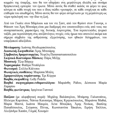
κομμάτι της ύπαρξης, που θα τον οδηγήσει στη μεγαλύτερη ιδεώδη και συνάμα
θρησκευτική εμπειρία: τον έρωτα. Μόνο αυτός θα σταθεί ικανός να φέρει το φως
κόντρα σε κάθε πτυχή του που ο ίδιος νιώθει «ρυπαρή», σε κάθε ενοχή και σε κάθε
επιθυμία του απωθημένη. Μόνο αυτός θα τον φέρει αντιμέτωπο με τη μεγαλύτερη ως
τώρα πρόκλησή του: την ίδια τη ζωή.
Από τον Γκαίτε στον Μάρλοου και τον ντε Σαντ, από τον Φρόιντ στον Γιουνγκ, ο
Φάουστ του Άρη Μπινιάρη είναι μια διαδρομή στο υποσυνείδητο ενός από τους πιο
συναρπαστικούς χαρακτήρες της δυτικής λογοτεχνίας. Ένα περιπετειώδες ψυχικό
ταξίδι, μια περιπλάνηση στις ανεξάντλητες πτυχές ενός ήρωα που αποτελεί ακόμα και
σήμερα σύμβολο της ανθρώπινης εξερεύνησης, των ηθικών διλημμάτων, του
υπαρξιακού αδιεξόδου.
Μετάφραση:
Ιωάννης Θεοδωρακόπουλος
Διασκευή-Σκηνοθεσία:
Άρης Μπινιάρης
Σύμβουλος
δραματουργίας
: Νεφέλη Παπαναστασοπούλου
Σκηνικά-Κοστούμια-Μάσκες:
Πάρις Μέξης
Μουσική:
Τζεφ Βάγγερ
Χορογραφία:
Φαίδρα Νταϊόγλου
Φωτισμοί:
Στέλλα Κάλτσου
Φωνητικές συνθέσεις:
Μαρίσσα Μπίλη
Δραματολόγος
παράστασης
: Έρι Κύργια
Βοηθός σκηνοθέτη:
Gelly Pedefu
Βοηθοί σκηνογράφου-ενδυματολόγου:
Μαριάνθη Ράδου, Δέσποινα Μαρία
Ζαχαρίου
Βοηθός φωτίστριας
: Ιφιγένεια Γιαννιού
Παίζουν
(με αλφαβητική σειρά): Μιχάλης Βαλάσογλου, Μπάμπης Γαλιατσάτος,
Ηλέκτρα Καρτάνου, Νάντια Κατσούρα, Μάριος Κρητικόπουλος, Μαριάννα Μαθιά,
Μαρία Μαντά, Ιωάννα Μαυρέα, Λένα Μποζάκη, Άρης Νινίκας, Βασίλης
Παπαδόπουλος, Στέφανος Πίττας, Κωνσταντίνα Τάκαλου, Ειρήνη Τσέλλου,
Αλεξάνδρα Χασάνι, Γιλμάζ Χουσμέν