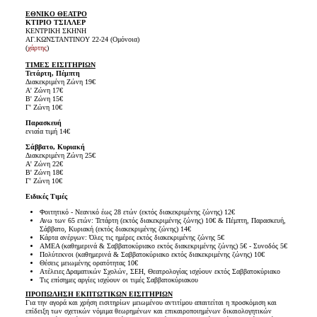
ΕΘΝΙΚΟ ΘΕΑΤΡΟ
ΚΤΙΡΙΟ ΤΣΙΛΛΕΡ
ΚΕΝΤΡΙΚΗ ΣΚΗΝΗ
ΑΓ.ΚΩΝΣΤΑΝΤΙΝΟΥ 22-24 (Ομόνοια)
(
χάρτης
)
ΤΙΜΕΣ ΕΙΣΙΤΗΡΙΩΝ
Τετάρτη, Πέμπτη
Διακεκριμένη Ζώνη 19€
Α' Ζώνη 17€
Β' Ζώνη 15€
Γ' Ζώνη 10€
Παρασκευή
ενιαία τιμή 14€
Σάββατο, Κυριακή
Διακεκριμένη Ζώνη 25€
Α' Ζώνη 22€
Β' Ζώνη 18€
Γ' Ζώνη 10€
Ειδικές Τιμές
Φοιτητικό - Νεανικό έως 28 ετών (εκτός διακεκριμένης ζώνης) 12€
Ανω των 65 ετών: Τετάρτη (εκτός διακεκριμένης ζώνης) 10€ & Πέμπτη, Παρασκευή,
Σάββατο, Κυριακή (εκτός διακεκριμένης ζώνης) 14€
Κάρτα ανέργων: Όλες τις ημέρες εκτός διακεκριμένης ζώνης 5€
ΑΜΕΑ (καθημερινά & Σαββατοκύριακο εκτός διακεκριμένης ζώνης) 5€ - Συνοδός 5€
Πολύτεκνοι (καθημερινά & Σαββατοκύριακο εκτός διακεκριμένης ζώνης) 10€
Θέσεις μειωμένης ορατότητας 10€
Ατέλειες Δραματικών Σχολών, ΣΕΗ, Θεατρολογίας ισχύουν εκτός Σαββατοκύριακο
Τις επίσημες αργίες ισχύουν οι τιμές Σαββατοκύριακου
ΠΡΟΠΩΛΗΣΗ ΕΚΠΤΩΤΙΚΩΝ ΕΙΣΙΤΗΡΙΩΝ
Για την αγορά και χρήση εισιτηρίων μειωμένου αντιτίμου απαιτείται η προσκόμιση και
επίδειξη των σχετικών νόμιμα θεωρημένων και επικαιροποιημένων δικαιολογητικών