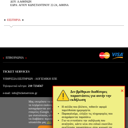
ΔΟΥ: Α ΑΘΗΝΩΝ
ΕΔΡΑ: ΑΓΙΟΥ ΚΩΝΣΤΑΝΤΙΝΟΥ 22-24, ΑΘΗΝΑ
ΕΙΣΙΤΗΡΙΑ
ΕΠΙΚΟΙΝΩΝΙΑ
TICKET SERVICES
ΥΠΗΡΕΣΙΑ ΕΙΣΙΤΗΡΙΩΝ - ΛΟΓΙΣΜΙΚΗ ΕΠΕ
Τηλεφωνικό κέντρο:
210 7234567
×
Δεν βρέθηκαν διαθέσιμες
e-mail:
info@ticketservices.gr
παραστάσεις για αυτήν την
εκδήλωση
Εκδοτήριο: Πανεπιστημίου 39 (Στοά Πεσμαζόγλου), Αθήνα
Μας επιτρέπετε να αποθηκεύουμε στον φυλλομετρητή σας
τα λεγόμενα cookies; Με αυτόν τον τρόπο θα
Η σελίδα που βλέπετε, πιθανόν αφορά
Ώρες λειτουργίας εκδοτηρίου: Δευ-Παρ: 9πμ-5μμ
καταγράφονται από εμάς και τρίτες συνεργαζόμενες
παρελθούσα ημερομηνία.
εταιρείες (Google, Facebook κτλ) στοιχεία επισκεψιμότητας
Παρακαλούμε, ελέγξτε τις πληροφορίες που
για στατιστικούς αλλά και διαφημιστικούς λόγους. Μπορείτε
αναγράφονται παραπάνω
να διαβάσετε περισσότερα για την χρήση cookies από την
Για να εντοπίσετε την εκδήλωση που
ιστοσελίδα μας
εδώ
.
αναζητάτε, κάντε κλικ στο ειδικό εικονίδιο
αναζήτησης παραστάσεων στην κορυφή της