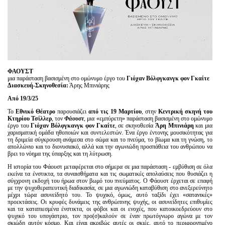
Είσοδος διαχειριστή
ΦΑΟΥΣΤ
μια παράσταση βασισμένη στο ομώνυμο έργο του
Γιόχαν Βόλφγκανγκ φον Γκαίτε
Διασκευή-Σκηνοθεσία:
Άρης Μπινιάρης
Από 19/3/25
Το
Εθνικό Θέατρο
παρουσιάζει
από τις 19 Μαρτίου
, στην
Κεντρική σκηνή του
Κτηρίου Τσίλλερ
, τον
Φάουστ
, μια «εμπύρετη» παράσταση βασισμένη στο ομώνυμο
έργο του
Γιόχαν Βόλφγκανγκ φον Γκαίτε
, σε σκηνοθεσία
Άρη Μπινιάρη
και μια
χαρισματική ομάδα ηθοποιών και συντελεστών. Ένα έργο έντονης μουσικότητας για
τη δριμεία σύγκρουση ανάμεσα στο σώμα και το πνεύμα, το βίωμα και τη γνώση, το
απολλώνιο και το διονυσιακό, αλλά και την αγωνιώδη προσπάθεια του ανθρώπου να
βρει το νόημα της ύπαρξης και τη λύτρωση.
Η ιστορία του Φάουστ μεταφέρεται στο σήμερα σε μια παράσταση - εμβύθιση σε όλα
εκείνα τα ένστικτα, τα συναισθήματα και τις σωματικές απολαύσεις που θυσιάζει η
σύγχρονη εκδοχή του ήρωα στον βωμό του πνεύματος. Ο Φάουστ έρχεται σε επαφή
με την ψυχοθεραπευτική διαδικασία, σε μια αγωνιώδη καταβύθιση στο ανεξερεύνητο
μέχρι τώρα ασυνείδητό του. Το ψυχικό, όμως, αυτό ταξίδι έχει «σατανικές»
προεκτάσεις. Οι κρυφές δυνάμεις της ανθρώπινης ψυχής, οι ασυνείδητες επιθυμίες
και τα καταπιεσμένα ένστικτα, οι φόβοι και οι ενοχές, που κατοικοεδρεύουν στο
ψυχικό του υπογάστριο, τον προ(σ)καλούν σε έναν πρωτόγνωρο αγώνα με τον
σκιώδη αυτόν κόσμο. Και είναι ακριβώς αυτές οι σκιές, αυτό το περιφρονημένο