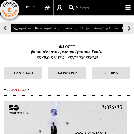
EL
EN
Αναζήτηση
Πανεπιστημίου 39, Αθήνα
Αρχική σελίδα
Online παραστάσεις
Συναυλίες
Θέατρο
Χορός/Χοροθέατρο
Παιδικά
210 7234567
ΦΑΟΥΣΤ
info@ticketservices.gr
βασισμένο στο ομώνυμο έργο του Γκαίτε
ΕΘΝΙΚΟ ΘΕΑΤΡΟ
-
ΚΕΝΤΡΙΚΗ ΣΚΗΝΗ
Αναζήτηση
ΠΑΡΟΥΣΙΑΣΗ
ΠΛΗΡΟΦΟΡΙΕΣ
ΕΙΣΙΤΗΡΙΑ
Σύνδεση/Εγγραφή
Παραγγελία
ΠΑΡΟΥΣΙΑΣΗ
Αναζήτηση παραγγελίας
Προσωπικά Δεδομένα
Πληροφορίες