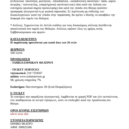
(ενδεικτικά: ταυτότητα, φοιτητική - σπουδαστική - εκπαιδευτική ταυτότητα / πάσο, κάρτα
ανεργίας / πολυτεκνίας, επαγγελματική ταυτότητα κοκ) τόσο κατά την έκδοση του
εισιτηρίου (φυσικά σημεία προπώλησης) όσο κατά την είσοδο στο θέατρο (κατόπιν
προαγοράς ηλεκτρονικά ή με φυσική παρουσία). Σε περίπτωση μη επίδειξης των
δικαιολογητικών κατά την είσοδο στην παράσταση, θα πρέπει ο θεατής να καταβάλει την
διαφορά στο ταμείο του θεάτρου.
* Ατέλειες: Σημειώνεται ότι δελτία εισόδου για τους δικαιούχους ατέλειας διατίθενται
αποκλειστικά στα ταμεία του Θεάτρου. Ατέλειες ισχύουν όλες τις ημέρες εκτός
Σαββατοκύριακου και αργιών.
ΚΑΤΑΛΛΗΛΟΤΗΤΑ
Η παράσταση προτείνεται για κοινό άνω των 16 ετών
ΔΙΑΡΚΕΙΑ
100 λεπτά
ΠΡΟΠΩΛΗΣΗ
- ΤΑΜΕΙΑ ΕΘΝΙΚΟΥ ΘΕΑΤΡΟΥ
- TICKET SERVICES
τηλεφωνικά:
210 7234567
online:
www.ticketservices.gr
Με χρέωση υπηρεσίας 7%
Εκδοτήριο:
Πανεπιστημίου 39 (Στοά Πεσμαζόγλου)
E-TICKET
Το εισιτήριο που αγοράζεται ηλεκτρονικά, λαμβάνεται σε μορφή PDF και είτε εκτυπώνεται,
είτε αποθηκεύεται σε κινητό τηλέφωνο, ώστε να επιδειχθεί κατά την προσέλευση στο
θέατρο.
ΟΡΟΙ ΑΓΟΡΑΣ ΕΙΣΙΤΗΡΙΩΝ
κάντε κλικ εδώ
ΣΤΟΙΧΕΙΑ ΠΑΡΑΓΩΓΗΣ
ΕΘΝΙΚΟ ΘΕΑΤΡΟ
ΑΦΜ: 090025586