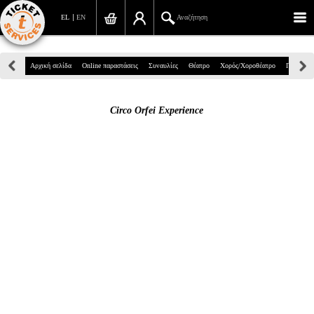
EL
EN
Αναζήτηση
Πανεπιστημίου 39, Αθήνα
Αρχική σελίδα
Online παραστάσεις
Συναυλίες
Θέατρο
Χορός/Χοροθέατρο
Παιδικά
210 7234567
Circo Orfei Experience
info@ticketservices.gr
Αναζήτηση
Σύνδεση/Εγγραφή
Παραγγελία
Αναζήτηση παραγγελίας
Προσωπικά Δεδομένα
Πληροφορίες