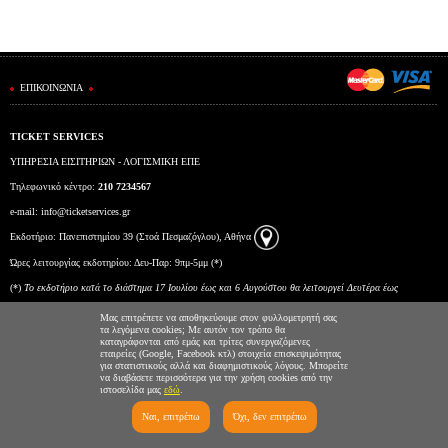
Είσοδος διαχειριστή
ΕΠΙΚΟΙΝΩΝΙΑ
TICKET SERVICES
ΥΠΗΡΕΣΙΑ ΕΙΣΙΤΗΡΙΩΝ - ΛΟΓΙΣΜΙΚΗ ΕΠΕ
Τηλεφωνικό κέντρο:
210 7234567
e-mail:
info@ticketservices.gr
Εκδοτήριο: Πανεπιστημίου 39 (Στοά Πεσμαζόγλου), Αθήνα
Ώρες λειτουργίας εκδοτηρίου: Δευ-Παρ: 9πμ-5μμ (*)
(*)
To εκδοτήριο κατά το διάστημα 17 Ιουλίου έως και 6 Αυγούστου θα λειτουργεί Δευτέρα έως
Παρασκευή από τις 10:00 έως τις 15:00.
Μας επιτρέπετε να αποθηκεύουμε στον φυλλομετρητή σας
τα λεγόμενα cookies; Με αυτόν τον τρόπο θα
καταγράφονται από εμάς και τρίτες συνεργαζόμενες
εταιρείες (Google, Facebook κτλ) στοιχεία επισκεψιμότητας
για στατιστικούς αλλά και διαφημιστικούς λόγους. Μπορείτε
να διαβάσετε περισσότερα για την χρήση cookies από την
ιστοσελίδα μας
εδώ
.
Ναι, επιτρέπω
Όχι, δεν επιτρέπω
Ticketing System by TicketServices.gr